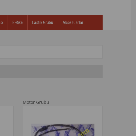
co
E-Bıke
Lastik Grubu
Aksesuarlar
Motor Grubu