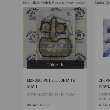
Motosiklet Yedek Parça & Aksesuarları
Motor G
Tükendi
MONDIAL MCT 250 CONTA TK
CHOPP
SIYAH
PIYANO
MONDIAL MCT 250 CONTA TK SIYAH
CHOPP
TAKIMI 
081421027661
45142