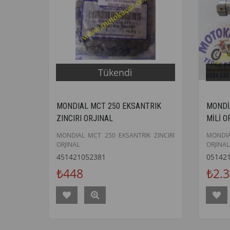
Tükendi
MONDIAL MCT 250 EKSANTRIK
MONDİ
ZINCIRI ORJINAL
MİLİ O
MONDIAL MCT 250 EKSANTRIK ZINCIRI
MONDİ
ORJINAL
ORJİNAL
451421052381
05142
₺448
₺2.