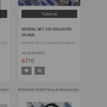
Tükendi
MONDIAL MCT 250 KONJEKTÖR
ORJINAL
ULUK
MONDIAL MCT 250 KONJEKTÖR ORJINAL
451423013472
₺710
arları
Motosiklet Yedek Parça & Aksesuarları