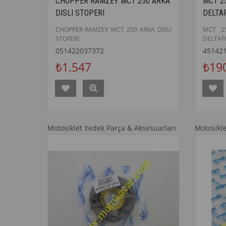
CHOPPER RAMZEY MCT 250 ARKA
MCT 25
DISLI STOPERI
DELTA
CHOPPER RAMZEY MCT 250 ARKA DISLI
MCT 2
STOPERI
DELTAF
051422037372
45142
₺1.547
₺19
Motosiklet Yedek Parça & Aksesuarları
Motosikl