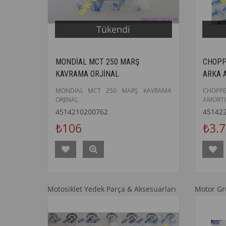
Tükendi
MONDİAL MCT 250 MARŞ
CHOPP
KAVRAMA ORJİNAL
ARKA 
MONDİAL MCT 250 MARŞ KAVRAMA
CHOPP
ORJİNAL
AMORTI
4514210200762
45142
₺106
₺3.
Motosiklet Yedek Parça & Aksesuarları
Motor G