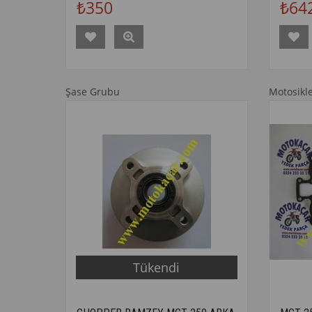
₺350
₺64
Şase Grubu
Motosikl
Tükendi