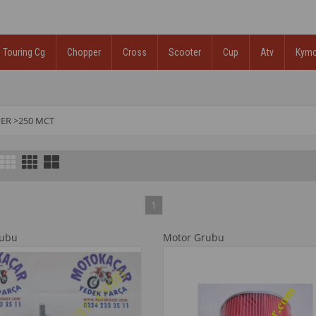
Touring Cg
Chopper
Cross
Scooter
Cup
Atv
Kym
ER
>
250 MCT
1
rubu
Motor Grubu