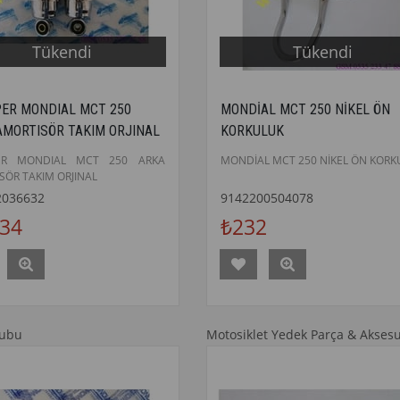
Tükendi
Tükendi
ER MONDIAL MCT 250
MONDİAL MCT 250 NİKEL ÖN
AMORTISÖR TAKIM ORJINAL
KORKULUK
ER MONDIAL MCT 250 ARKA
MONDİAL MCT 250 NİKEL ÖN KORK
SÖR TAKIM ORJINAL
2036632
9142200504078
734
₺232
rubu
Motosiklet Yedek Parça & Aksesu