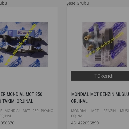
rubu
Şase Grubu
Tükendi
ER MONDIAL MCT 250
MONDİAL MCT BENZİN MUSL
 TAKIMI ORJINAL
ORJİNAL
ER MONDIAL MCT 250 PIYANO
MONDİAL MCT BENZİN MUS
ORJINAL
ORJİNAL
1050370
451422056890