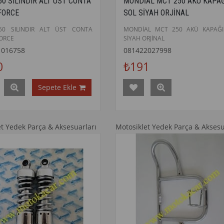
0 SILINDIR ALT ÜST CONTA
MONDİAL MCT 250 AKÜ KAPAĞ
FORCE
SOL SİYAH ORJİNAL
50 SILINDIR ALT ÜST CONTA
MONDİAL MCT 250 AKÜ KAPAĞI
ORCE
SİYAH ORJİNAL
1016758
081422027998
0
₺191
Sepete Ekle
et Yedek Parça & Aksesuarları
Motosiklet Yedek Parça & Aksesu