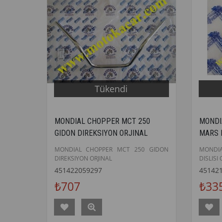
Tükendi
MONDIAL CHOPPER MCT 250
MONDI
GIDON DIREKSIYON ORJINAL
MARS D
MONDIAL CHOPPER MCT 250 GIDON
MONDIA
DIREKSIYON ORJINAL
DISLISI 
451422059297
45142
₺707
₺33