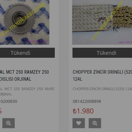
Tükendi
Tükendi
AL MCT 250 RAMZEY 250
CHOPPER ZİNCİR ORİNGLİ (52
ISLISI ORJINAL
124L
L MCT 250 RAMZEY 250 MARS
CHOPPER ZİNCİR ORİNGLİ (520) 124
ORJINAL
10200830
081422008898
5
₺1.980