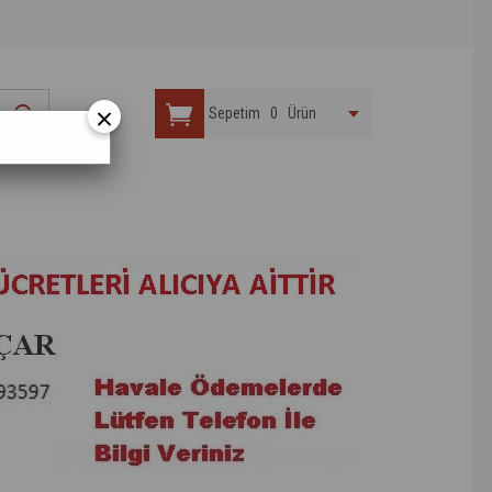
×
Sepetim
0
Ürün