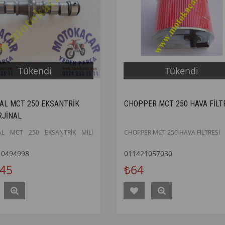
Tükendi
Tükendi
AL MCT 250 EKSANTRİK
CHOPPER MCT 250 HAVA FİLT
RJİNAL
AL MCT 250 EKSANTRİK MİLİ
CHOPPER MCT 250 HAVA FİLTRESİ
10494998
011421057030
345
₺64