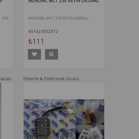
I
MONDİAL MCT 250 BEYİN ORJİNAL
 SOL
MONDİAL MCT 250 BEYİN ORJİNAL
451423052372
₺111
arları
Elektrik & Elektronik Grubu