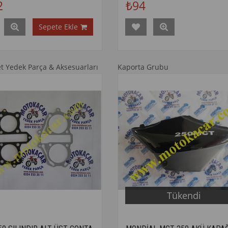
2
₺94
Sepete Ekle
et Yedek Parça & Aksesuarları
Kaporta Grubu
Tükendi