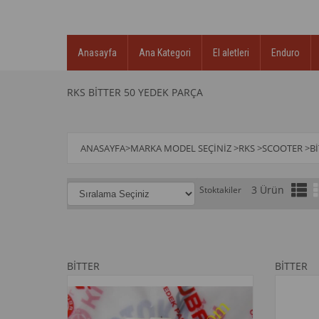
Anasayfa
Ana Kategori
El aletleri
Enduro
RKS BİTTER 50 YEDEK PARÇA
ANASAYFA
>
MARKA MODEL SEÇINIZ
>
RKS
>
SCOOTER
>
B
3 Ürün
Stoktakiler
BİTTER
BİTTER