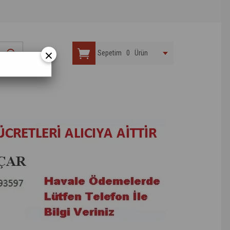
×
Sepetim
0
Ürün