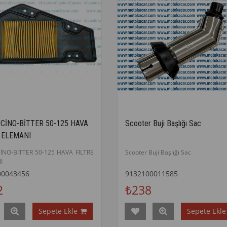
CİNO-BİTTER 50-125 HAVA
Scooter Buji Başlığı Sac
 ELEMANI
İNO-BİTTER 50-125 HAVA FILTRE
Scooter Buji Başlığı Sac
I
00043456
9132100011585
2
₺238
Sepete Ekle
Sepete Ekle