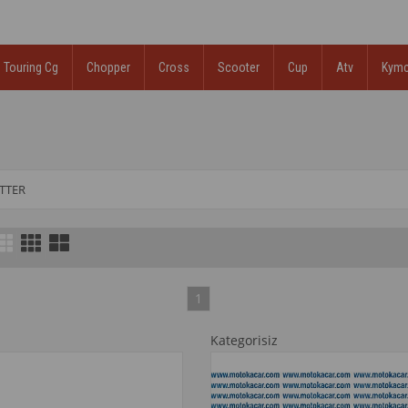
Touring Cg
Chopper
Cross
Scooter
Cup
Atv
Kym
İTTER
1
Kategorisiz