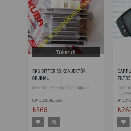
Tükendi
RKS BITTER 50 KONJEKTÖR
CAPPU
ORJINAL
FILTRE
RKS BITTER 50 KONJEKTÖR ORJINAL
CAPPUC
ELEMAN
8913230363550
91321
₺366
₺26