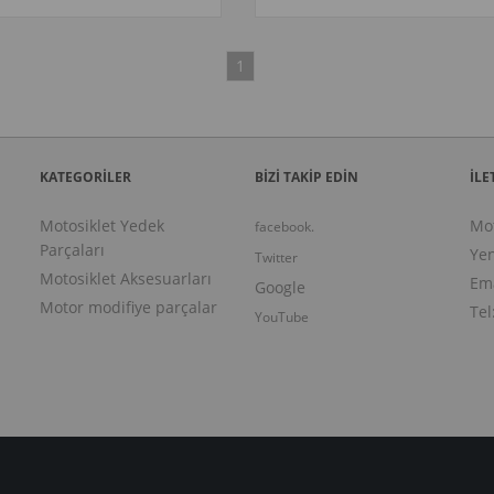
1
KATEGORİLER
BİZİ TAKİP EDİN
İLE
Motosiklet Yedek
Mo
facebook.
Parçaları
Yen
Twitter
Motosiklet Aksesuarları
Ema
Google
Motor modifiye parçalar
Tel
YouTube