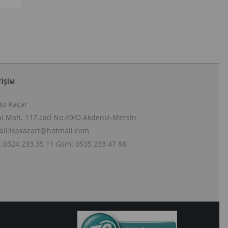
TIŞIM
to Kaçar
i Mah. 117.cad No:49/D Akdeniz-Mersin
il:
isakacart@hotmail.com
: 0324 233 35 11 Gsm: 0535 233 47 88