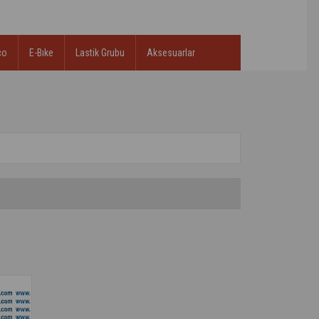
co
E-Bıke
Lastik Grubu
Aksesuarlar