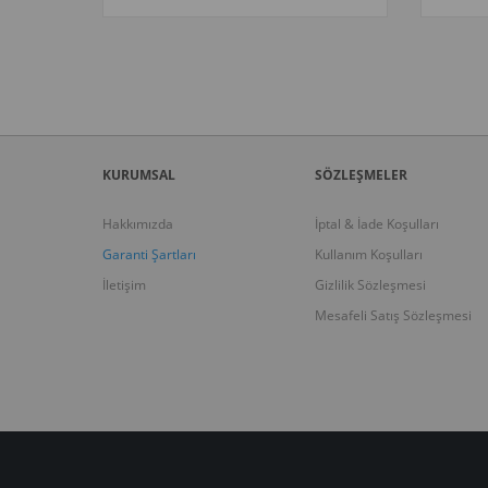
KURUMSAL
SÖZLEŞMELER
Hakkımızda
İptal & İade Koşulları
Garanti Şartları
Kullanım Koşulları
İletişim
Gizlilik Sözleşmesi
Mesafeli Satış Sözleşmesi