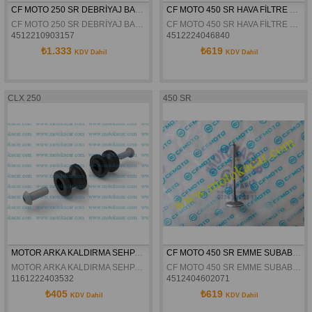
CF MOTO 250 SR DEBRİYAJ BALATASI 2 ORJİNAL
CF MOTO 450 SR HAVA FİLTRE SÜNGERİ ORJİNAL
CF MOTO 250 SR DEBRİYAJ BALATASI 2 ORJİNAL
CF MOTO 450 SR HAVA FİLTRE SÜNGERİ ORJİNAL
4512210903157
4512224046840
₺1.333
₺619
KDV Dahil
KDV Dahil
CLX 250
450 SR
MOTOR ARKA KALDIRMA SEHPA TAKOZU M10
CF MOTO 450 SR EMME SUBABI ORJİNAL
MOTOR ARKA KALDIRMA SEHPA TAKOZU M10
CF MOTO 450 SR EMME SUBABI ORJİNAL
1161222403532
4512404602071
₺405
₺619
KDV Dahil
KDV Dahil