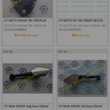
CF MOTO 450SR ÖN SIPERLIK FÜME 2023 2024
CF MOTO NK 250 SİBOP KEÇESİ ORJİNAL
CF MOTO 450SR ÖN SIPERLIK FÜME 2023 2024
CF MOTO NK 250 SD-S 650NK 400N
1261222699604
4512214006205
₺1.143
₺81
KDV Dahil
KDV Dahil
450 SR
450 SR
CF Moto 450SR Sağ Ayna Orjinal
CF Moto 450SR Sol Ayna Orjinal