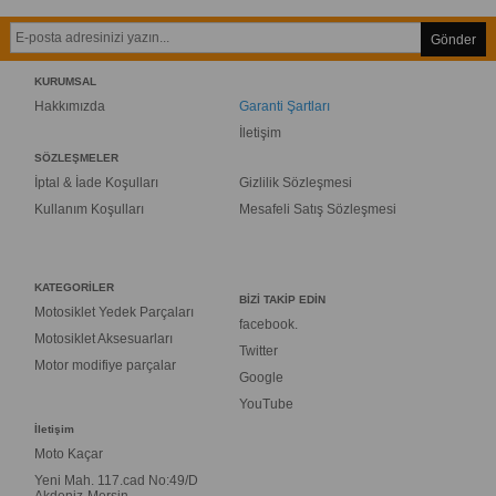
Gönder
KURUMSAL
Hakkımızda
Garanti Şartları
İletişim
SÖZLEŞMELER
İptal & İade Koşulları
Gizlilik Sözleşmesi
Kullanım Koşulları
Mesafeli Satış Sözleşmesi
KATEGORİLER
BİZİ TAKİP EDİN
Motosiklet Yedek Parçaları
facebook.
Motosiklet Aksesuarları
Twitter
Motor modifiye parçalar
Google
YouTube
İletişim
Moto Kaçar
Yeni Mah. 117.cad No:49/D
Akdeniz-Mersin