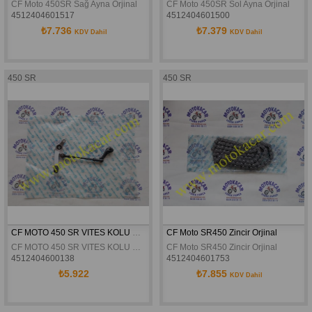
CF Moto 450SR Sağ Ayna Orjinal
CF Moto 450SR Sol Ayna Orjinal
4512404601517
4512404601500
₺7.736
₺7.379
KDV Dahil
KDV Dahil
450 SR
450 SR
CF MOTO 450 SR VITES KOLU KOMPLE ORJINAL
CF Moto SR450 Zincir Orjinal
CF MOTO 450 SR VITES KOLU KOMPLE ORJINAL
CF Moto SR450 Zincir Orjinal
4512404600138
4512404601753
₺5.922
₺7.855
KDV Dahil