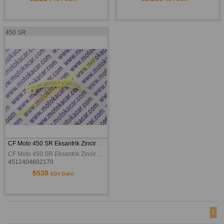
450 SR
CF Moto 450 SR Eksantrik Zincir Gegisi Üst Orijinal
CF Moto 450 SR Eksantrik Zincir Gegisi Üst Orijinal
4512404602170
₺538
KDV Dahil
1