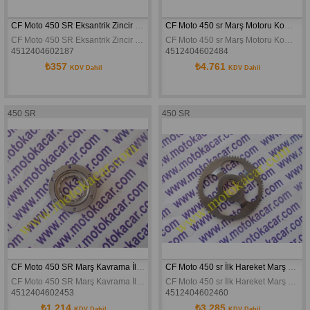
CF Moto 450 SR Eksantrik Zincir Gegisi Alt Orijinal
CF Moto 450 sr Marş Motoru Komple Orijinal
CF Moto 450 SR Eksantrik Zincir Gegisi Alt Orijinal
CF Moto 450 sr Marş Motoru Komple Orijinal
4512404602187
4512404602484
₺357
₺4.761
KDV Dahil
KDV Dahil
450 SR
450 SR
CF Moto 450 SR Marş Kavrama İlk Hareket Debriyajı Orijinal
CF Moto 450 sr İlk Hareket Marş Kavrama Dişlisi Orijinal
CF Moto 450 SR Marş Kavrama İlk Hareket Debriyajı Orijinal
CF Moto 450 sr İlk Hareket Marş Kavrama Dişlisi Orijinal
4512404602453
4512404602460
₺1.214
₺3.285
KDV Dahil
KDV Dahil