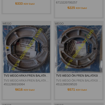
6713220700257
₺333
KDV Dahil
₺225
KDV Dahil
WEGO
WEGO
TVS WEGO ARKA FREN BALATASI ORJİNAL
TVS WEGO ÖN FREN BALATASI ORJİNAL
TVS WEGO ARKA FREN BALATASI ORJİNAL
TVS WEGO ÖN FREN BALATASI ORJİNAL
4511280016064
4511280039520
₺616
₺571
KDV Dahil
KDV Dahil