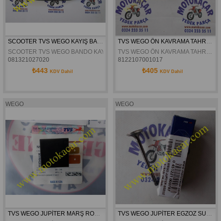
SCOOTER TVS WEGO KAYIŞ BANDO
TVS WEGO ÖN KAVRAMA TAHRIK SETI BANDO 18,5-12MM 15.GR
SCOOTER TVS WEGO BANDO KAYIŞ
TVS WEGO ÖN KAVRAMA TAHRIK SETI BANDO 18,5-12MM 15.GR
081321027020
8122107001017
₺443
₺405
KDV Dahil
KDV Dahil
WEGO
WEGO
TVS WEGO JUPİTER MARŞ ROLESİ ORJİNAL
TVS WEGO JUPİTER EGZOZ SUBABI ORJİNAL