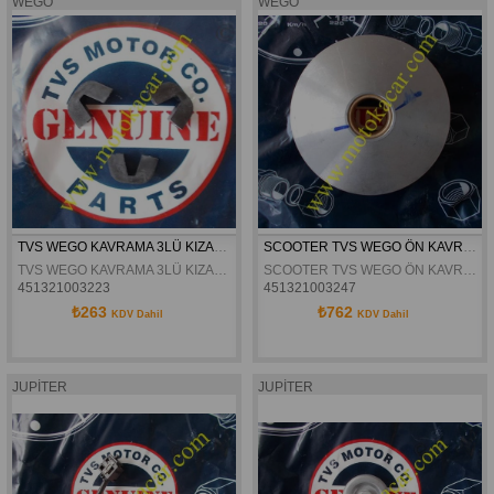
WEGO
WEGO
TVS WEGO KAVRAMA 3LÜ KIZAK ORJİNAL
SCOOTER TVS WEGO ÖN KAVRAMA OYNAR  YANAK ORJİNAL
TVS WEGO KAVRAMA 3LÜ KIZAK ORJİNAL
SCOOTER TVS WEGO ÖN KAVRAMA OYNAR YANAK ORJİNAL
451321003223
451321003247
₺263
₺762
KDV Dahil
KDV Dahil
JUPİTER
JUPİTER