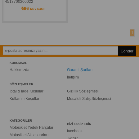
4513700200022
₺86
KDV Dahil
1
Gönder
KURUMSAL
Hakkımızda
Garanti Şartları
İletişim
SÖZLEŞMELER
İptal & İade Koşulları
Gizlilik Sözleşmesi
Kullanım Koşulları
Mesafeli Satış Sözleşmesi
KATEGORİLER
BİZİ TAKİP EDİN
Motosiklet Yedek Parçaları
facebook.
Motosiklet Aksesuarları
Twitter