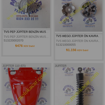
TVS PEP JÜPİTER BENZİN MUSLUĞU
TVS WEGO JÜPITER ÖN KAVRAMA YARIM
TVS PEP JÜPİTER BENZİN MUSLUĞU
513220002070
TVS WEGO JÜPITER ÖN KAVRAMA YARIM
513210000055
₺476
KDV Dahil
₺1.156
KDV Dahil
JÜPİTER 110 (E5)
JUPİTER