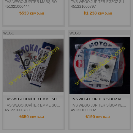
TVS WEGO JUPİTER MARŞ ROLESİ ORJİNAL
TVS WEGO JUPİTER EGZOZ SUBABI ORJİNAL
451321000444
451221000797
₺533
₺1.238
KDV Dahil
KDV Dahil
WEGO
WEGO
TVS WEGO JUPİTER EMME SUBABI ORJİNAL
TVS WEGO JUPİTER SİBOP KEÇESİ ORJİNAL
TVS WEGO JUPİTER EMME SUBABI ORJİNAL
TVS WEGO JUPİTER SİBOP KEÇESİ ORJİNAL
451221000780
451321000802
₺650
₺190
KDV Dahil
KDV Dahil