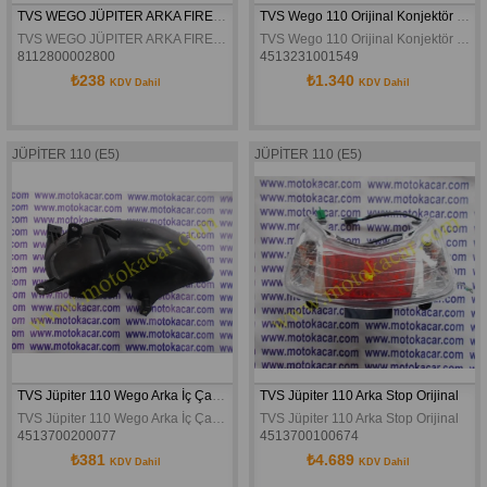
TVS WEGO JÜPITER ARKA FIREN BALATASI
TVS Wego 110 Orijinal Konjektör (Şarj Regülatörü)
TVS WEGO JÜPITER ARKA FIREN BALATASI
TVS Wego 110 Orijinal Konjektör (Şarj Regülatörü)
8112800002800
4513231001549
₺238
₺1.340
KDV Dahil
KDV Dahil
JÜPİTER 110 (E5)
JÜPİTER 110 (E5)
TVS Jüpiter 110 Wego Arka İç Çamurluk Orijinal
TVS Jüpiter 110 Arka Stop Orijinal
TVS Jüpiter 110 Wego Arka İç Çamurluk Orijinal
TVS Jüpiter 110 Arka Stop Orijinal
4513700200077
4513700100674
₺381
₺4.689
KDV Dahil
KDV Dahil