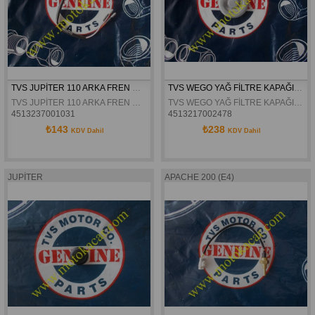
TVS JUPİTER 110 ARKA FREN MUŞURU ORJİNAL
TVS WEGO YAĞ FİLTRE KAPAĞI ORJİNAL
TVS JUPİTER 110 ARKA FREN MUŞURU ORJİNAL
TVS WEGO YAĞ FİLTRE KAPAĞI ORJİNAL
4513237001031
4513217002478
₺143
₺238
KDV Dahil
KDV Dahil
JUPİTER
APACHE 200 (E4)