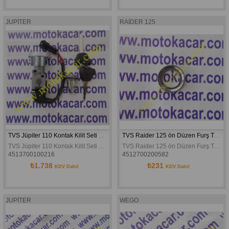
JUPİTER
RAİDER 125
TVS Jüpiter 110 Kontak Kilit Seti Orijinal
TVS Raider 125 ön Düzen Furş Takımı Alt Yatak Üst Çanak Orijinal
TVS Jüpiter 110 Kontak Kilit Seti Orijinal
TVS Raider 125 ön Düzen Furş Takımı Alt Yatak Üst Çanak Orijinal
4513700100216
4512700200582
₺1.738
₺231
KDV Dahil
KDV Dahil
JUPİTER
WEGO