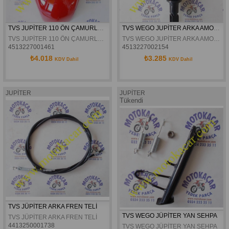
TVS JUPİTER 110 ÖN ÇAMURLUK KIRMIZI ORJİNAL
TVS WEGO JUPİTER ARKA AMORTİSÖR ORJİNAL
TVS JUPİTER 110 ÖN ÇAMURLUK KIRMIZI ORJİNAL
TVS WEGO JUPİTER ARKA AMORTİSÖR ORJİNAL
4513227001461
4513227002154
₺4.018
₺3.285
KDV Dahil
KDV Dahil
JUPİTER
JUPİTER
Tükendi
TVS JÜPİTER ARKA FREN TELİ
TVS WEGO JÜPİTER YAN SEHPA
TVS JÜPİTER ARKA FREN TELİ
4413250001738
TVS WEGO JÜPİTER YAN SEHPA