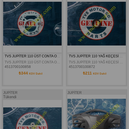
TVS JUPİTER 110 ÜST CONTA ORJİNAL
TVS JUPİTER 110 YAĞ KEÇESİ 30X40X7 ORJİNAL
TVS JUPİTER 110 ÜST CONTA ORJİNAL
TVS JUPİTER 110 YAĞ KEÇESİ 30X40X7 ORJİNAL
4513700100858
4513700100872
₺344
₺211
KDV Dahil
KDV Dahil
JUPİTER
JUPİTER
Tükendi