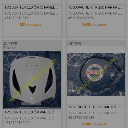
TVS JUPİTER 110 ÖN İÇ PANEL SOL DEKOR KAPAK ORJİNAL
TVS APACHE RTR 200 HARARET MUŞURU ORJİNAL
TVS JUPİTER 110 ÖN İÇ PANEL SOL DEKOR KAPAK ORJİNAL
TVS APACHE RTR 200 HARARET MUŞURU ORJİNAL
4513700102111
4512700000670
₺29
₺762
KDV Dahil
KDV Dahil
JUPİTER
JUPİTER
Tükendi
TVS JUPİTER 110 KİLOMETRE TELİ ORİJİNAL
TVS JUPİTER 110 ÖN PANEL ÜST BEYAZ ORJİNAL
TVS JUPİTER 110 KİLOMETRE TELİ ORİJİNAL
4513700100186
TVS JUPİTER 110 ÖN PANEL ÜST BEYAZ ORJİNAL
4513700100292
₺388
KDV Dahil