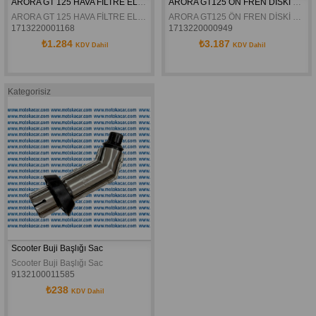
ARORA GT 125 HAVA FİLTRE ELEMANI İÇ ORJİNAL
ARORA GT125 ÖN FREN DİSKİ ORJİNAL
ARORA GT 125 HAVA FİLTRE ELEMANI İÇ ORJİNAL
ARORA GT125 ÖN FREN DİSKİ ORJİNAL
1713220001168
1713220000949
₺1.284
₺3.187
KDV Dahil
KDV Dahil
Kategorisiz
Scooter Buji Başlığı Sac
Scooter Buji Başlığı Sac
9132100011585
₺238
KDV Dahil