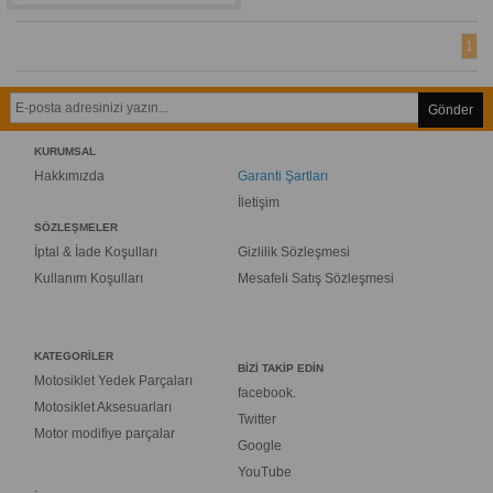
1
Gönder
KURUMSAL
Hakkımızda
Garanti Şartları
İletişim
SÖZLEŞMELER
İptal & İade Koşulları
Gizlilik Sözleşmesi
Kullanım Koşulları
Mesafeli Satış Sözleşmesi
KATEGORİLER
BİZİ TAKİP EDİN
Motosiklet Yedek Parçaları
facebook.
Motosiklet Aksesuarları
Twitter
Motor modifiye parçalar
Google
YouTube