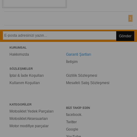
1
Gönder
KURUMSAL
Hakkımızda
Garanti Şartları
İletişim
SÖZLEŞMELER
İptal & İade Koşulları
Gizlilik Sözleşmesi
Kullanım Koşulları
Mesafeli Satış Sözleşmesi
KATEGORİLER
BİZİ TAKİP EDİN
Motosiklet Yedek Parçaları
facebook.
Motosiklet Aksesuarları
Twitter
Motor modifiye parçalar
Google
YouTube