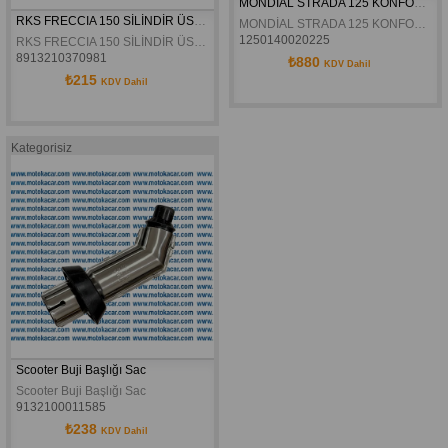
MONDİAL STRADA 125 KONFOR SELE (PCX-GRACE202-FRECCİA)
RKS FRECCIA 150 SİLİNDİR ÜST KAPAK CONTASI ORJİNAL
MONDİAL STRADA 125 KONFOR SELE (PCX-GRACE202-FRECCİA)
1250140020225
RKS FRECCIA 150 SİLİNDİR ÜST KAPAK CONTASI ORJİNAL
8913210370981
₺880
KDV Dahil
₺215
KDV Dahil
Kategorisiz
Scooter Buji Başlığı Sac
Scooter Buji Başlığı Sac
9132100011585
₺238
KDV Dahil