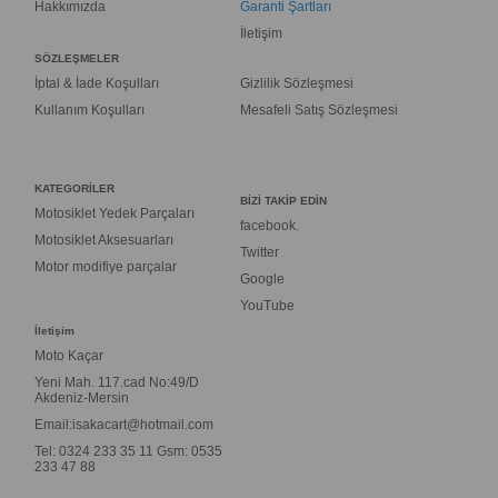
Hakkımızda
Garanti Şartları
İletişim
SÖZLEŞMELER
İptal & İade Koşulları
Gizlilik Sözleşmesi
Kullanım Koşulları
Mesafeli Satış Sözleşmesi
KATEGORİLER
BİZİ TAKİP EDİN
Motosiklet Yedek Parçaları
facebook.
Motosiklet Aksesuarları
Twitter
Motor modifiye parçalar
Google
YouTube
İletişim
Moto Kaçar
Yeni Mah. 117.cad No:49/D
Akdeniz-Mersin
Email:
isakacart@hotmail.com
Tel: 0324 233 35 11 Gsm: 0535
233 47 88