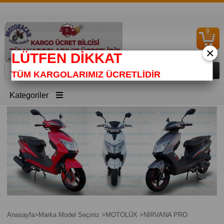
0
S
Ü
×
LÜTFEN DİKKAT
TÜM KARGOLARIMIZ ÜCRETLİDİR
Kategoriler
Anasayfa
>
Marka Model Seçiniz
>
MOTOLÜX
>
NİRVANA PRO