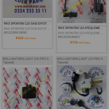
RKS SPONTINI 110 SASI DIYOTU ORJINAL
RKS SPONTİNİ 110 ATEŞLEME BOBİNİ ORJİNAL
RKS SPONTINI 110 SASI DIYOTU ORJINAL
891323RK19090
RKS SPONTİNİ 110 ATEŞLEME BOBİNİ ORJİNAL
8913230190927
₺428
KDV Dahil
₺729
KDV Dahil
BRILLIANT-BRILLIANT 125 PRO X
BRILLIANT-BRILLIANT 125 PRO X
Tükendi
Tükendi