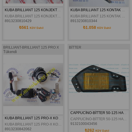
KUBA BRILLIANT 125 KONJEKTÖR ORJİNAL
KUBA BRILLIANT 125 KONTAK SETİ ORJİNAL
KUBA BRILLIANT 125 KONJEKTÖR ORJİNAL
KUBA BRILLIANT 125 KONTAK SETİ ORJİNAL
8913230810429
8913230810344
₺561
₺1.058
KDV Dahil
KDV Dahil
BRILLIANT-BRILLIANT 125 PRO X
BİTTER
Tükendi
CAPPUCİNO-BİTTER 50-125 HAVA FILTRE ELEMANI
KUBA BRILLIANT 125 PRO-X KONTAK SETİ ORJİNAL
CAPPUCİNO-BİTTER 50-125 HAVA FILTRE ELEMANI
9132100043456
KUBA BRILLIANT 125 PRO-X KONTAK SETİ ORJİNAL
8913230842062
₺262
KDV Dahil