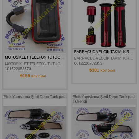
BARRACUDA ELCİK TAKIMI KIRMIZI
MOTOSİKLET TELEFON TUTUCU SU GEÇİRMEZ XL
BARRACUDA ELCİK TAKIMI KIRMIZI
6012220202359
MOTOSİKLET TELEFON TUTUCU SU GEÇİRMEZ XL
101622053570
₺381
KDV Dahil
₺155
KDV Dahil
Elcik Yapıştırma Şerit Depo Tank pad
Elcik Yapıştırma Şerit Depo Tank pad
Tükendi