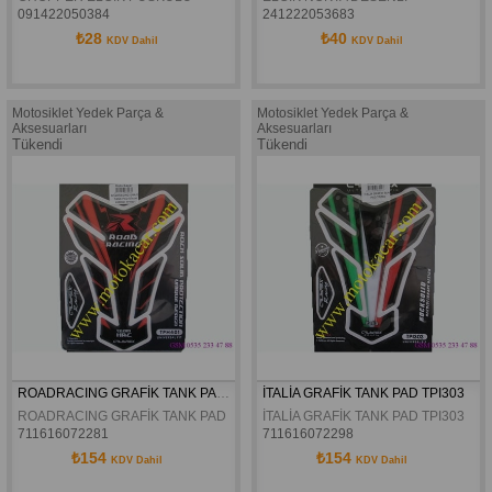
091422050384
241222053683
₺28
₺40
KDV Dahil
KDV Dahil
Motosiklet Yedek Parça &
Motosiklet Yedek Parça &
Aksesuarları
Aksesuarları
Tükendi
Tükendi
ROADRACING GRAFİK TANK PAD SİYAH KIRMIZI TPH401
İTALİA GRAFİK TANK PAD TPI303
ROADRACING GRAFİK TANK PAD SİYAH KIRMIZI TPH401 
İTALİA GRAFİK TANK PAD TPI303
711616072281
711616072298
₺154
₺154
KDV Dahil
KDV Dahil