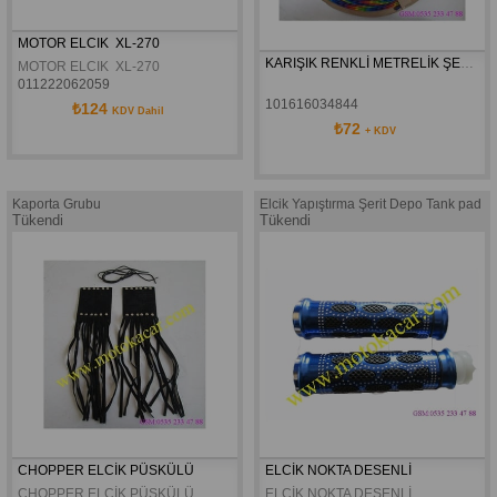
MOTOR ELCIK  XL-270
KARIŞIK RENKLİ METRELİK ŞERİT
MOTOR ELCIK  XL-270
011222062059
101616034844
₺124
KDV Dahil
₺72
+ KDV
Kaporta Grubu
Elcik Yapıştırma Şerit Depo Tank pad
Tükendi
Tükendi
CHOPPER ELCİK PÜSKÜLÜ
ELCİK NOKTA DESENLİ
CHOPPER ELCİK PÜSKÜLÜ 
ELCİK NOKTA DESENLİ