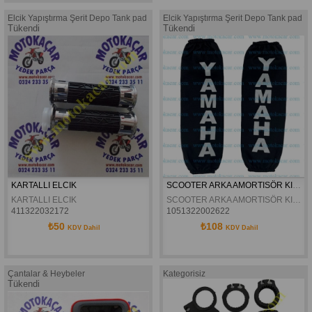
Elcik Yapıştırma Şerit Depo Tank pad
Elcik Yapıştırma Şerit Depo Tank pad
Tükendi
Tükendi
KARTALLI ELCIK
SCOOTER ARKA AMORTISÖR KILIFI
KARTALLI ELCIK
SCOOTER ARKA AMORTISÖR KILIFI
411322032172
1051322002622
₺50
₺108
KDV Dahil
KDV Dahil
Çantalar & Heybeler
Kategorisiz
Tükendi