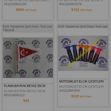
CF MOTO NK 150 GAZ ELCIGI ORJINAL
CF MOTO NK 150 SOL ELCIK ORJINAL
4512220922100
4512220922278
₺883
₺722
KDV Dahil
KDV Dahil
Elcik Yapıştırma Şerit Depo Tank pad
Elcik Yapıştırma Şerit Depo Tank pad
Tükendi
MOTOSIKLET ELCIK ÇESITLERI
FLAMA BAYRAK BEYAZ 35CM
MOTOSIKLET ELCIK ÇESITLERI
241122047454
FLAMA BAYRAK BEYAZ 35CM
091616095122
₺119
KDV Dahil
₺42