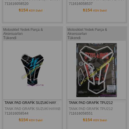
711616058520
711616058537
₺154
₺154
KDV Dahil
KDV Dahil
Motosiklet Yedek Parça &
Motosiklet Yedek Parça &
Aksesuarları
Aksesuarları
Tükendi
Tükendi
TANK PAD GRAFİK SUZUKİ HAYABUSA SİYAH MAVİ TPS741
TANK PAD GRAFİK TPU212
TANK PAD GRAFİK SUZUKİ HAYABUSA SİYAH MAVİ TPS741
TANK PAD GRAFİK TPU212
711616058544
711616058551
₺154
₺154
KDV Dahil
KDV Dahil