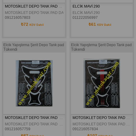
MOTOSİKLET DEPO TANK PAD DAMPET EX-208
ELCİK MAVİ 290
MOTOSİKLET DEPO TANK PAD DAMPET EX-208
ELCİK MAVİ 290
091216057803
011222056997
₺72
₺61
KDV Dahil
KDV Dahil
Elcik Yapıştırma Şerit Depo Tank pad
Elcik Yapıştırma Şerit Depo Tank pad
Tükendi
Tükendi
MOTOSIKLET DEPO TANK PAD  EX-193
MOTOSIKLET DEPO TANK PAD DAMPET EX-162
MOTOSIKLET DEPO TANK PAD  EX-193
MOTOSIKLET DEPO TANK PAD DAMPET EX-162
091216057759
091216057834
₺87
₺107