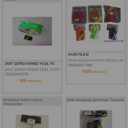
KASK FİLESİ
KASK FİLESİ AHTAPOT BAGAJ LASTİK
JANT ŞERİDİ KIRMIZI YEŞİL FOSFORLU
091616017360
JANT ŞERİDİ KIRMIZI YEŞİL FOSFORLU
₺105
KDV Dahil
711616047074
₺26
KDV Dahil
Motosiklet Yedek Parça &
Elcik Yapıştırma Şerit Depo Tank pad
Aksesuarları