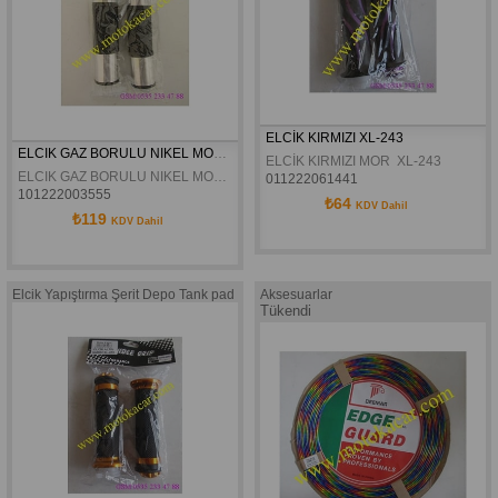
ELCİK KIRMIZI XL-243
ELCIK GAZ BORULU NIKEL MONSTER
ELCİK KIRMIZI MOR  XL-243
ELCIK GAZ BORULU NIKEL MONSTER
011222061441
101222003555
₺64
KDV Dahil
₺119
KDV Dahil
Elcik Yapıştırma Şerit Depo Tank pad
Aksesuarlar
Tükendi