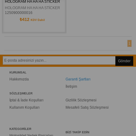
HOLOGRAM HA HA HA STİCKER
HOLOGRAM HA HA HA STİCKER
1250900000016
₺412
KDV Dahil
1
Gönder
KURUMSAL
Hakkımızda
Garanti Şartları
İletişim
SÖZLEŞMELER
İptal & İade Koşulları
Gizlilik Sözleşmesi
Kullanım Koşulları
Mesafeli Satış Sözleşmesi
KATEGORİLER
BİZİ TAKİP EDİN
Motosiklet Yedek Parçaları