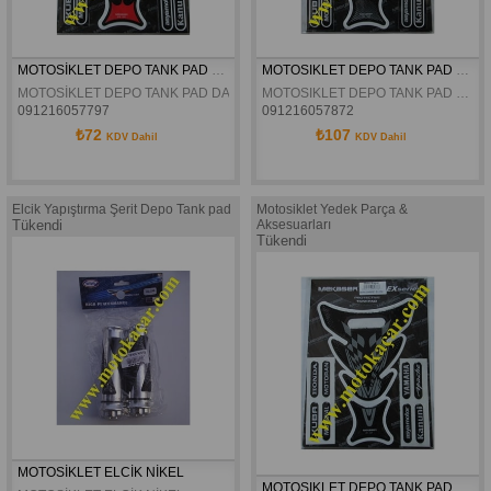
MOTOSİKLET DEPO TANK PAD DAMPET EX-191
MOTOSIKLET DEPO TANK PAD DAMPET EX-102
MOTOSİKLET DEPO TANK PAD DAMPET EX-191
MOTOSIKLET DEPO TANK PAD DAMPET EX-102
091216057797
091216057872
₺72
₺107
KDV Dahil
KDV Dahil
Elcik Yapıştırma Şerit Depo Tank pad
Motosiklet Yedek Parça &
Tükendi
Aksesuarları
Tükendi
MOTOSİKLET ELCİK NİKEL
MOTOSIKLET DEPO TANK PAD DAMPET EX-164