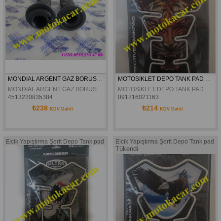
MONDIAL ARGENT GAZ BORUSU+ELCIK ORJINAL
MOTOSIKLET DEPO TANK PAD EX-413
MONDIAL ARGENT GAZ BORUSU+ELCIK ORJINAL
MOTOSIKLET DEPO TANK PAD EX-413
4513220835384
091216021163
₺238
₺214
KDV Dahil
KDV Dahil
Elcik Yapıştırma Şerit Depo Tank pad
Elcik Yapıştırma Şerit Depo Tank pad
Tükendi