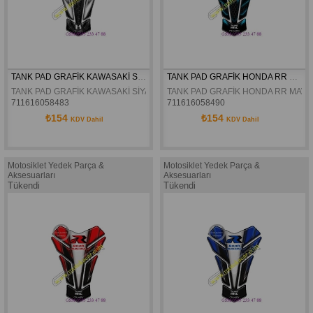
TANK PAD GRAFİK KAWASAKİ SİYAH GRİ TPK637
TANK PAD GRAFİK HONDA RR MAVİ SİYAH TPH402
TANK PAD GRAFİK KAWASAKİ SİYAH GRİ TPK637
TANK PAD GRAFİK HONDA RR MAVİ 
711616058483
711616058490
₺154
₺154
KDV Dahil
KDV Dahil
Motosiklet Yedek Parça &
Motosiklet Yedek Parça &
Aksesuarları
Aksesuarları
Tükendi
Tükendi