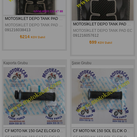
MOTOSIKLET DEPO TANK PAD EX-409
MOTOSİKLET DEPO TANK PAD EC-009
MOTOSIKLET DEPO TANK PAD EX-409
091216038413
MOTOSİKLET DEPO TANK PAD EC-0
091216057612
₺214
KDV Dahil
₺99
KDV Dahil
Kaporta Grubu
Şase Grubu
CF MOTO NK 150 GAZ ELCIGI ORJINAL
CF MOTO NK 150 SOL ELCIK ORJINAL