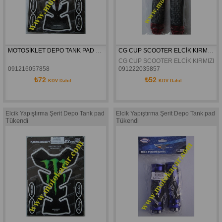
MOTOSİKLET DEPO TANK PAD DAMPET EX-206
CG CUP SCOOTER ELCİK KIRMIZI 280A
CG CUP SCOOTER ELCİK KIRMIZI 2
091216057858
091222035857
MOTOSİKLET DEPO TANK PAD DAMPET EX-206
₺72
₺52
KDV Dahil
KDV Dahil
Elcik Yapıştırma Şerit Depo Tank pad
Elcik Yapıştırma Şerit Depo Tank pad
Tükendi
Tükendi