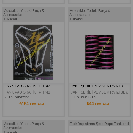
Motosiklet Yedek Parça &
Motosiklet Yedek Parça &
Aksesuarları
Aksesuarları
Tükendi
Tükendi
TANK PAD GRAFİK TPH742
JANT ŞERİDİ PEMBE KIRMIZI BEYAZ SARI YEŞİL MAVİ REFLEKTİF FOSFORLU A.KALİTE
TANK PAD GRAFİK TPH742 
JANT ŞERİDİ PEMBE KIRMIZI BEYAZ
711616058568
711616061216
₺154
₺44
KDV Dahil
KDV Dahil
Motosiklet Yedek Parça &
Elcik Yapıştırma Şerit Depo Tank pad
Aksesuarları
Tükendi