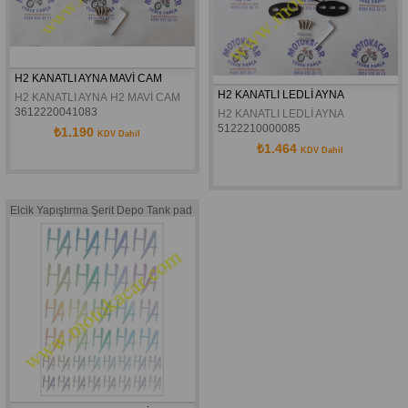
H2 KANATLI AYNA MAVİ CAM
H2 KANATLI LEDLİ AYNA
H2 KANATLI AYNA H2 MAVİ CAM
3612220041083
H2 KANATLI LEDLİ AYNA
5122210000085
₺1.190
KDV Dahil
₺1.464
KDV Dahil
Elcik Yapıştırma Şerit Depo Tank pad