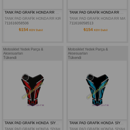
TANK PAD GRAFİK HONDA RR KIRMIZI SİYAH TPH403
TANK PAD GRAFİK HONDA RR MAVİ SİYAH TPH404
TANK PAD GRAFİK HONDA RR KIRMIZI SİYAH TPH403
TANK PAD GRAFİK HONDA RR MAVİ 
711616058506
711616058513
₺154
₺154
KDV Dahil
KDV Dahil
Motosiklet Yedek Parça &
Motosiklet Yedek Parça &
Aksesuarları
Aksesuarları
Tükendi
Tükendi
TANK PAD GRAFİK HONDA  SİYAH KIRMIZI TPH405
TANK PAD GRAFİK HONDA  SİYAH MAVİ TPH406
TANK PAD GRAFİK HONDA  SİYAH KIRMIZI TPH405
TANK PAD GRAFİK HONDA  SİYAH M