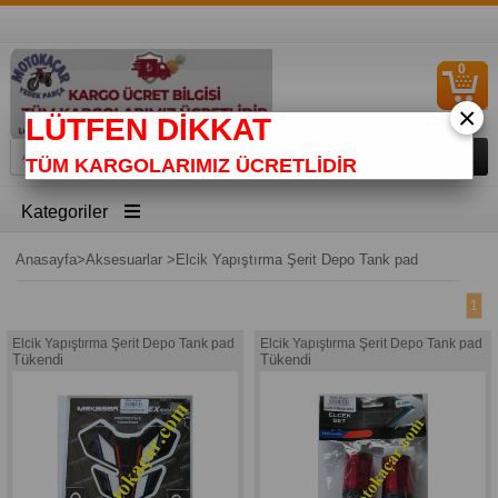
0
S
Ü
×
LÜTFEN DİKKAT
TÜM KARGOLARIMIZ ÜCRETLİDİR
Kategoriler
Anasayfa
>
Aksesuarlar
>
Elcik Yapıştırma Şerit Depo Tank pad
1
Elcik Yapıştırma Şerit Depo Tank pad
Elcik Yapıştırma Şerit Depo Tank pad
Tükendi
Tükendi