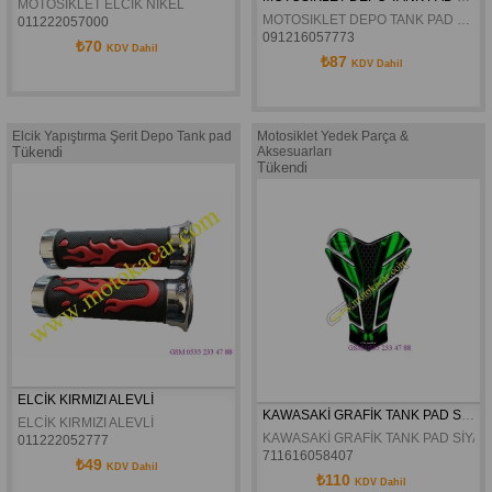
MOTOSİKLET ELCİK NİKEL 
MOTOSIKLET DEPO TANK PAD DAMPET EX-164
011222057000
091216057773
₺70
KDV Dahil
₺87
KDV Dahil
Elcik Yapıştırma Şerit Depo Tank pad
Motosiklet Yedek Parça &
Tükendi
Aksesuarları
Tükendi
ELCİK KIRMIZI ALEVLİ
KAWASAKİ GRAFİK TANK PAD SİYAH YEŞİL TPK 635
ELCİK KIRMIZI ALEVLİ
KAWASAKİ GRAFİK TANK PAD SİYAH 
011222052777
711616058407
₺49
KDV Dahil
₺110
KDV Dahil