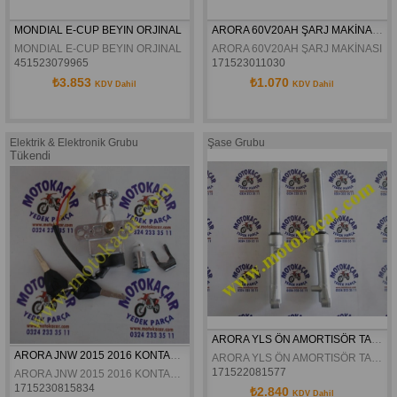
MONDIAL E-CUP BEYIN ORJINAL
ARORA 60V20AH ŞARJ MAKİNASI ORJİNAL
MONDIAL E-CUP BEYIN ORJINAL
ARORA 60V20AH ŞARJ MAKİNASI O
451523079965
171523011030
₺3.853
₺1.070
KDV Dahil
KDV Dahil
Elektrik & Elektronik Grubu
Şase Grubu
Tükendi
ARORA YLS ÖN AMORTISÖR TAKIM ORJINAL
ARORA JNW 2015 2016 KONTAK ORJİNAL
ARORA YLS ÖN AMORTISÖR TAKIM ORJINAL
171522081577
ARORA JNW 2015 2016 KONTAK ORJİNAL
1715230815834
₺2.840
KDV Dahil