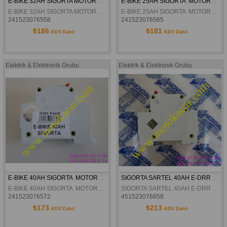
E-BIKE 32AH SIGORTA MOTORAN ASYA ELEKTRON
E-BIKE 25AH SIGORTA  MOTORAN ASYA ELEKTRON
E-BIKE 32AH SIGORTA MOTORAN ASYA ELEKTRON
E-BIKE 25AH SIGORTA  MOTORAN ASYA ELEKTRON
241523076558
241523076565
₺186
₺181
KDV Dahil
KDV Dahil
Elektrik & Elektronik Grubu
Elektrik & Elektronik Grubu
E-BIKE 40AH SIGORTA  MOTORAN ASYA ELEKTRON
SIGORTA SARTEL 40AH E-DRR E-CLS E-MCH E-RVN E-TRN E-BLS E-TR2 E-TR3 E-TT ORJINAL
E-BIKE 40AH SIGORTA  MOTORAN ASYA ELEKTRON
SIGORTA SARTEL 40AH E-DRR E-CLS E-MCH E-RVN E-TRN E-BLS E-TR2 E-TR3 E-TT ORJINAL
241523076572
451523076858
₺173
₺213
KDV Dahil
KDV Dahil