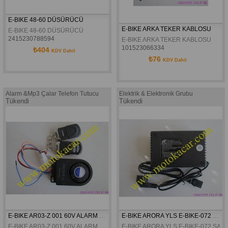
E-BIKE 48-60 DÜSÜRÜCÜ
E-BIKE ARKA TEKER KABLOSU
E-BIKE 48-60 DÜSÜRÜCÜ
2415230788594
E-BIKE ARKA TEKER KABLOSU
101523066334
₺404
KDV Dahil
₺76
KDV Dahil
Alarm &Mp3 Çalar Telefon Tutucu
Elektrik & Elektronik Grubu
Tükendi
Tükendi
E-BIKE AR03-Z 001 60V ALARM ORJINAL
E-BIKE ARORA YLS E-BIKE-072 ŞARJ MAKİNASI 72V 20AH ORJİNAL
E-BIKE AR03-Z 001 60V ALARM ORJINAL
E-BIKE ARORA YLS E-BIKE-072 ŞAR