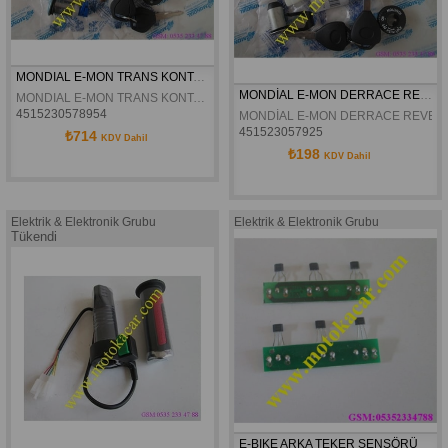
MONDIAL E-MON TRANS KONTAK SETI ORJINAL
MONDİAL E-MON DERRACE REVENGE KONTAK SETİ ORJİNAL
MONDIAL E-MON TRANS KONTAK SETI ORJINAL
4515230578954
MONDİAL E-MON DERRACE REVENG
451523057925
₺714
KDV Dahil
₺198
KDV Dahil
Elektrik & Elektronik Grubu
Elektrik & Elektronik Grubu
Tükendi
E-BIKE ARKA TEKER SENSÖRÜ