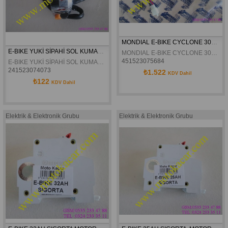
MONDIAL E-BIKE CYCLONE 3000 KONTAK KILIT SETI ORJINAL
E-BIKE YUKİ SİPAHİ SOL KUMANDA
MONDIAL E-BIKE CYCLONE 3000 KONTAK KILIT SETI ORJINAL
451523075684
E-BIKE YUKİ SİPAHİ SOL KUMANDA
241523074073
₺1.522
KDV Dahil
₺122
KDV Dahil
Elektrik & Elektronik Grubu
Elektrik & Elektronik Grubu