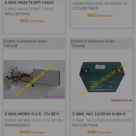
E-BIKE ARIZA TESPİT CİHAZI
ARORA AR1500W  AR3000W HERKÜL ARKA TEKER KABLOSU ORJINAL
171523079610
E-BIKE ARIZA TESPİT CİHAZI
893123079493
₺951
KDV Dahil
₺561
KDV Dahil
Elektrik & Elektronik Grubu
Elektrik & Elektronik Grubu
Tükendi
Tükendi
E-BIKE ARORA YLS E- 72V BEYİN BÜYÜK ORJİNAL
E-BIKE  AKÜ 12V20 AH KUBA ORJİNAL
E-BIKE ARORA YLS E- 72V BEYİN BÜYÜK ORJİNAL
E-BIKE  AKÜ 12V20 AH KUBA ORJİN
000000000017
891523079648
₺459
₺492
KDV Dahil
KDV Dahil