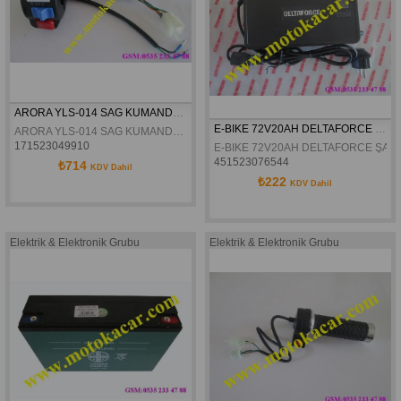
ARORA YLS-014 SAG KUMANDA KOMPLE ORJINAL
E-BIKE 72V20AH DELTAFORCE ŞARJ CİHAZI
ARORA YLS-014 SAG KUMANDA KOMPLE ORJINAL
171523049910
E-BIKE 72V20AH DELTAFORCE ŞARJ
451523076544
₺714
KDV Dahil
₺222
KDV Dahil
Elektrik & Elektronik Grubu
Elektrik & Elektronik Grubu