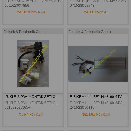
E-BIKE ARORA YLS E- 72V22Ah 120 DERECE BEYİN ORJİNAL
E-BİKE KONTAK SETİ STMAX ZWD20
171523037856
071523015543
₺1.105
₺131
KDV Dahil
KDV Dahil
Elektrik & Elektronik Grubu
Elektrik & Elektronik Grubu
YUKI E-SIPAHI KONTAK SETI ORJINAL
E-BIKE AKILLI BEYIN 48-60-64V1000W 42AH
YUKI E-SIPAHI KONTAK SETI ORJINAL
E-BIKE AKILLI BEYIN 48-60-64V1000W 42AH
5115230379354
241523010415
₺367
₺2.141
KDV Dahil
KDV Dahil