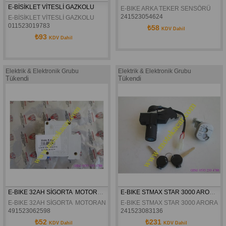
E-BİSİKLET VİTESLİ GAZKOLU
E-BIKE ARKA TEKER SENSÖRÜ
241523054624
E-BİSİKLET VİTESLİ GAZKOLU 
011523019783
₺58
KDV Dahil
₺93
KDV Dahil
Elektrik & Elektronik Grubu
Elektrik & Elektronik Grubu
Tükendi
Tükendi
E-BIKE 32AH SİGORTA  MOTORAN ASYA ELEKTRON
E-BIKE STMAX STAR 3000 ARORA BL 2000 CUP MODEL KONTAK 
E-BIKE 32AH SİGORTA  MOTORAN ASYA ELEKTRON
E-BIKE STMAX STAR 3000 ARORA B
491523062598
241523083136
₺52
₺231
KDV Dahil
KDV Dahil