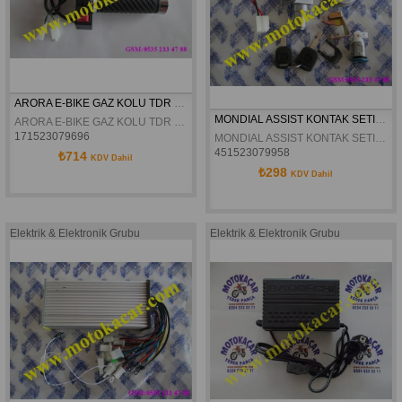
ARORA E-BIKE GAZ KOLU TDR 601 SZ 250 ORJINAL
MONDIAL ASSIST KONTAK SETI ORJINAL
ARORA E-BIKE GAZ KOLU TDR 601 SZ 250 ORJINAL
171523079696
MONDIAL ASSIST KONTAK SETI ORJINAL
451523079958
₺714
KDV Dahil
₺298
KDV Dahil
Elektrik & Elektronik Grubu
Elektrik & Elektronik Grubu