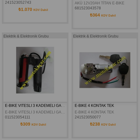
241523052743
AKÜ 12V20AH TİTAN E-BIKE
681523043578
₺1.070
KDV Dahil
₺364
KDV Dahil
Elektrik & Elektronik Grubu
Elektrik & Elektronik Grubu
E-BIKE VITESLI 3 KADEMELI GAZ KOLU
E-BIKE 4 KONTAK TEK
E-BIKE VITESLI 3 KADEMELI GAZ KOLU
E-BIKE 4 KONTAK TEK
011523054111
241523050077
₺309
₺238
KDV Dahil
KDV Dahil