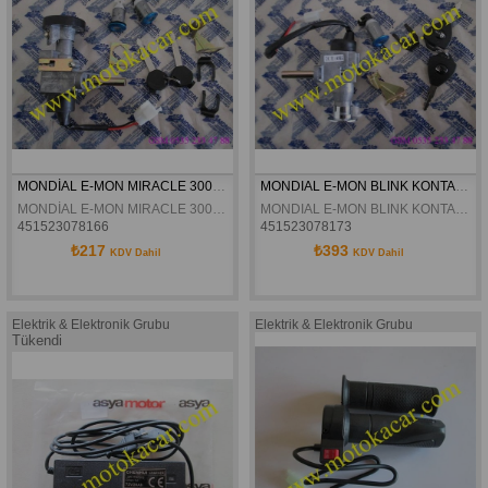
MONDİAL E-MON MIRACLE 3000 KONTAK SETİ ORJİNAL
MONDIAL E-MON BLINK KONTAK SETI ORJINAL
MONDİAL E-MON MIRACLE 3000 KONTAK SETİ ORJİNAL
MONDIAL E-MON BLINK KONTAK SETI ORJINAL
451523078166
451523078173
₺217
₺393
KDV Dahil
KDV Dahil
Elektrik & Elektronik Grubu
Elektrik & Elektronik Grubu
Tükendi