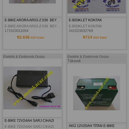
E-BIKE ARORA AR03-Z 036  BEYIN 60V ORJINAL
E-BISIKLET KONTAK
E-BIKE ARORA AR03-Z 036  BEYIN 60V ORJINAL
E-BISIKLET KONTAK
171523011054
241523032769
₺2.636
₺714
KDV Dahil
KDV Dahil
Elektrik & Elektronik Grubu
Elektrik & Elektronik Grubu
Tükendi
E-BIKE 72V24AH SARJ CIHAZI
AKÜ 12V20AH TİTAN E-BIKE
E-BIKE 72V24AH SARJ CIHAZI