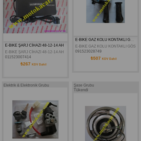
E-BIKE GAZ KOLU KONTAKLI GÖSTERGELİ
E-BIKE ŞARJ CİHAZI 48-12-14 AH
E-BIKE GAZ KOLU KONTAKLI GÖSTE
091523028749
E-BIKE ŞARJ CİHAZI 48-12-14 AH
011523007414
₺507
KDV Dahil
₺267
KDV Dahil
Elektrik & Elektronik Grubu
Şase Grubu
Tükendi