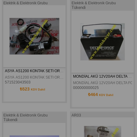
Elektrik & Elektronik Grubu
Elektrik & Elektronik Grubu
Tükendi
ASYA  AS1200 KONTAK SETI ORJINAL
MONDİAL AKÜ 12V20AH DELTA FORCE E-BIKE
ASYA  AS1200 KONTAK SETI ORJINAL
571523043503
MONDİAL AKÜ 12V20AH DELTA FORC
000000000025
₺523
KDV Dahil
₺464
KDV Dahil
Elektrik & Elektronik Grubu
AR03
Tükendi