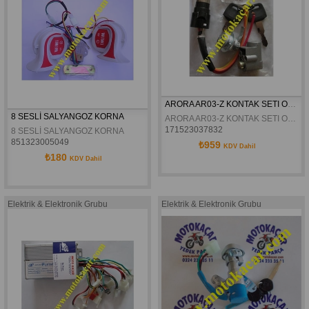
ARORA AR03-Z KONTAK SETI ORJINAL
8 SESLİ SALYANGOZ KORNA 
ARORA AR03-Z KONTAK SETI ORJINAL
171523037832
8 SESLİ SALYANGOZ KORNA 
851323005049
₺959
KDV Dahil
₺180
KDV Dahil
Elektrik & Elektronik Grubu
Elektrik & Elektronik Grubu