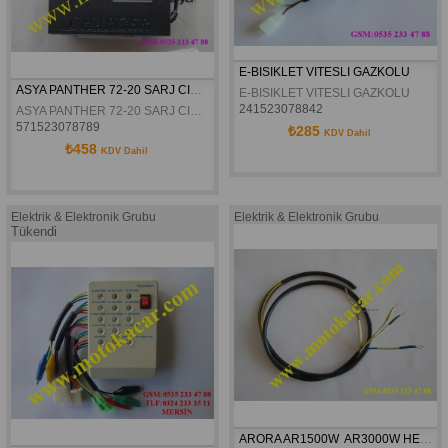
E-BISIKLET VITESLI GAZKOLU
ASYA PANTHER 72-20 SARJ CIHAZI ORJINAL
E-BISIKLET VITESLI GAZKOLU
241523078842
ASYA PANTHER 72-20 SARJ CIHAZI ORJINAL
571523078789
₺285
KDV Dahil
₺458
KDV Dahil
Elektrik & Elektronik Grubu
Elektrik & Elektronik Grubu
Tükendi
ARORA AR1500W  AR3000W HERKÜL ARKA TEKER KABLOSU ORJINAL