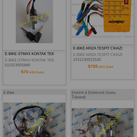
E-BIKE ARIZA TESPİT CİHAZI
E-BIKE-STMAX KONTAK TEK
E-BIKE ARIZA TESPİT CİHAZI
1531230522530
E-BIKE-STMAX KONTAK TEK
011523055880
₺785
KDV Dahil
₺70
KDV Dahil
E-Bıke
Elektrik & Elektronik Grubu
Tükendi