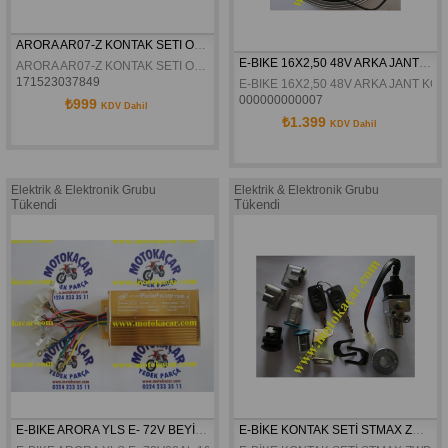
ARORA AR07-Z KONTAK SETI ORJINAL
E-BIKE 16X2,50 48V ARKA JANT KOMPLE
ARORA AR07-Z KONTAK SETI ORJINAL
171523037849
E-BIKE 16X2,50 48V ARKA JANT KO
000000000007
₺999
KDV Dahil
₺1.399
KDV Dahil
Elektrik & Elektronik Grubu
Elektrik & Elektronik Grubu
Tükendi
Tükendi
E-BIKE ARORA YLS E- 72V BEYİN ORJİNAL
E-BİKE KONTAK SETİ STMAX ZWD206