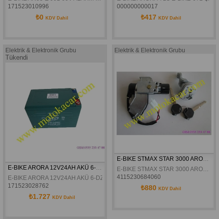
171523010996
000000000017
₺0
₺417
KDV Dahil
KDV Dahil
Elektrik & Elektronik Grubu
Elektrik & Elektronik Grubu
Tükendi
E-BIKE STMAX STAR 3000 ARORA BL 2000 CUP MODEL KONTAK
E-BIKE ARORA 12V24AH AKÜ 6-DZM-24 ORJİNAL
E-BIKE STMAX STAR 3000 ARORA BL 2000 CUP MODEL KONTAK
4115230684060
E-BIKE ARORA 12V24AH AKÜ 6-DZM-24 ORJİNAL
171523028762
₺880
KDV Dahil
₺1.727
KDV Dahil