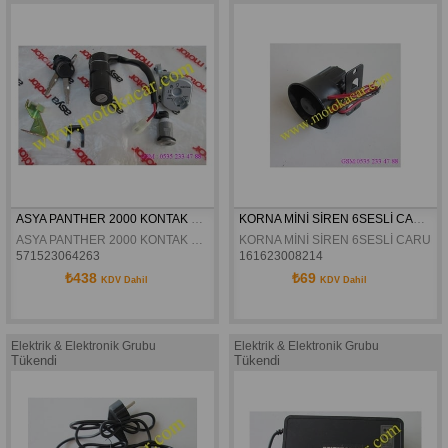
ASYA PANTHER 2000 KONTAK SETI ORJINAL
KORNA MİNİ SİREN 6SESLİ CARUB
ASYA PANTHER 2000 KONTAK SETI ORJINAL
KORNA MİNİ SİREN 6SESLİ CARUB
571523064263
161623008214
₺438
₺69
KDV Dahil
KDV Dahil
Elektrik & Elektronik Grubu
Elektrik & Elektronik Grubu
Tükendi
Tükendi