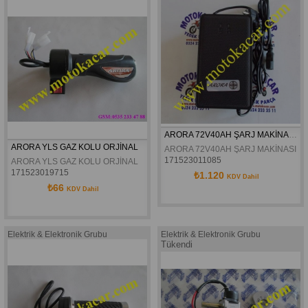
ARORA 72V40AH ŞARJ MAKİNASI ORJİNAL
ARORA YLS GAZ KOLU ORJİNAL
ARORA 72V40AH ŞARJ MAKİNASI O
171523011085
ARORA YLS GAZ KOLU ORJİNAL
171523019715
₺1.120
KDV Dahil
₺66
KDV Dahil
Elektrik & Elektronik Grubu
Elektrik & Elektronik Grubu
Tükendi