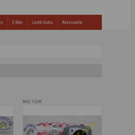
co
E-Bıke
Lastik Grubu
Aksesuarlar
RKS 125R