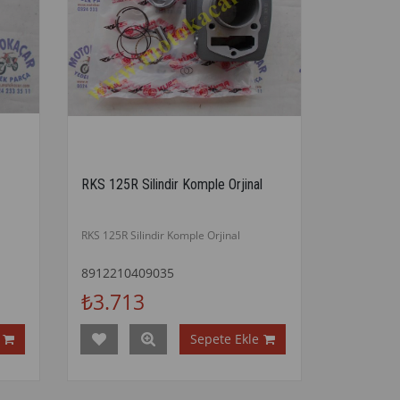
RKS 125R Silindir Komple Orjinal
RKS 125R Silindir Komple Orjinal
8912210409035
₺3.713
Sepete Ekle