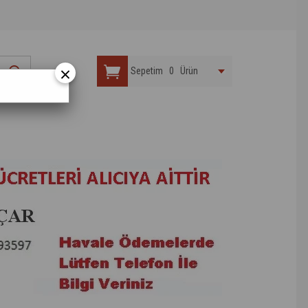
×
Sepetim
0
Ürün