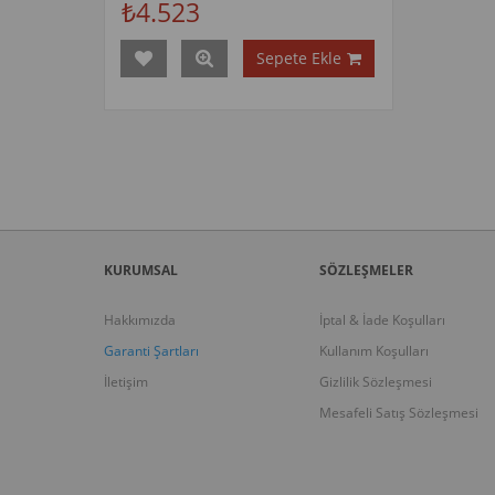
₺4.523
Sepete Ekle
KURUMSAL
SÖZLEŞMELER
Hakkımızda
İptal & İade Koşulları
Garanti Şartları
Kullanım Koşulları
İletişim
Gizlilik Sözleşmesi
Mesafeli Satış Sözleşmesi