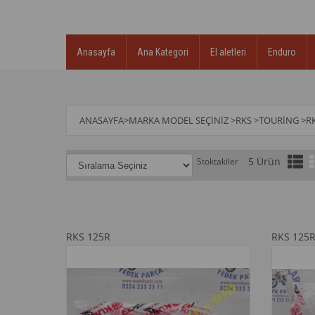
Anasayfa
Ana Kategori
El aletleri
Enduro
ANASAYFA
>
MARKA MODEL SEÇINIZ
>
RKS
>
TOURİNG
>
R
5 Ürün
Stoktakiler
RKS 125R
RKS 125