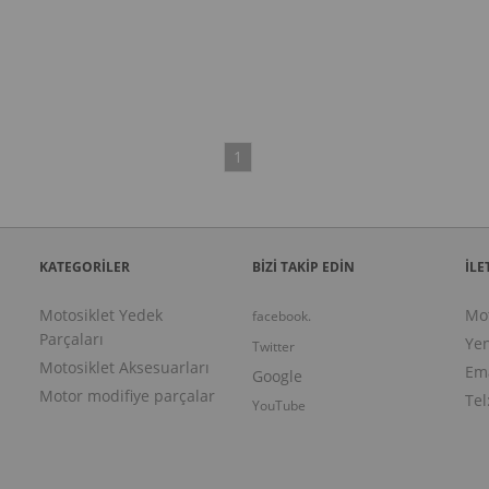
1
KATEGORİLER
BİZİ TAKİP EDİN
İLE
Motosiklet Yedek
Mo
facebook.
Parçaları
Yen
Twitter
Motosiklet Aksesuarları
Ema
Google
Motor modifiye parçalar
Tel
YouTube