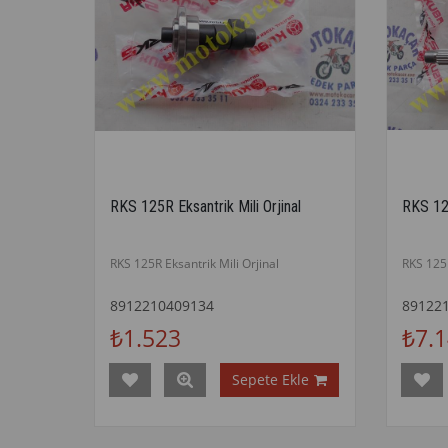
RKS 125R Eksantrik Mili Orjinal
RKS 12
RKS 125R Eksantrik Mili Orjinal
RKS 125
8912210409134
89122
₺1.523
₺7.
Sepete Ekle