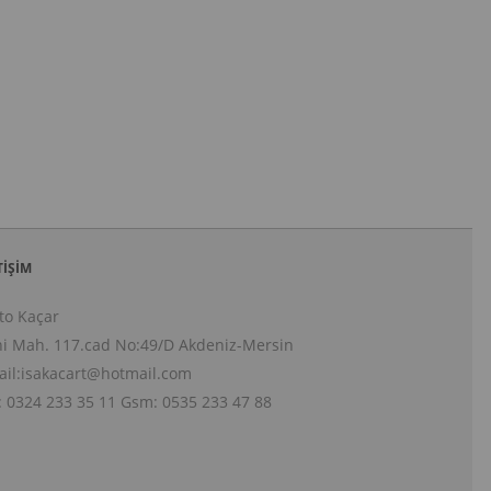
TIŞIM
to Kaçar
i Mah. 117.cad No:49/D Akdeniz-Mersin
il:
isakacart@hotmail.com
: 0324 233 35 11 Gsm: 0535 233 47 88