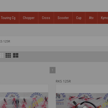
Touring Cg
Chopper
Cross
Scooter
Cup
Atv
Kym
KS 125R
1
R
RKS 125R