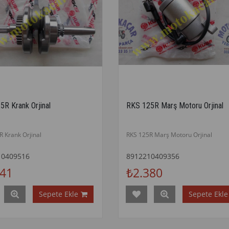
5R Krank Orjinal
RKS 125R Marş Motoru Orjinal
R Krank Orjinal
RKS 125R Marş Motoru Orjinal
10409516
8912210409356
141
₺2.380
Sepete Ekle
Sepete Ekle