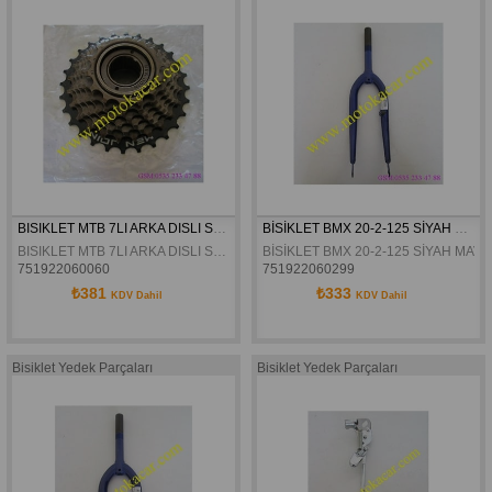
BISIKLET MTB 7LI ARKA DISLI SHUNFENG
BİSİKLET BMX 20-2-125 SİYAH MAVİ KIRMIZI GRİ ÖN MAŞA
BISIKLET MTB 7LI ARKA DISLI SHUNFENG
BİSİKLET BMX 20-2-125 SİYAH MAVİ
751922060060
751922060299
₺381
₺333
KDV Dahil
KDV Dahil
Bisiklet Yedek Parçaları
Bisiklet Yedek Parçaları