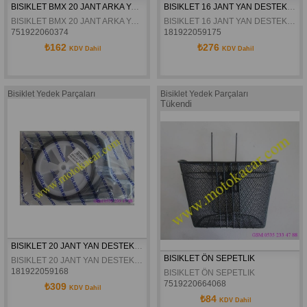
BISIKLET BMX 20 JANT ARKA YAN AYAK KILITLI
BISIKLET 16 JANT YAN DESTEK TEKER
BISIKLET BMX 20 JANT ARKA YAN AYAK KILITLI
BISIKLET 16 JANT YAN DESTEK TEKER
751922060374
181922059175
₺162
₺276
KDV Dahil
KDV Dahil
Bisiklet Yedek Parçaları
Bisiklet Yedek Parçaları
Tükendi
BISIKLET 20 JANT YAN DESTEK TEKER
BISIKLET ÖN SEPETLIK
BISIKLET 20 JANT YAN DESTEK TEKER
181922059168
BISIKLET ÖN SEPETLIK
7519220664068
₺309
KDV Dahil
₺84
KDV Dahil