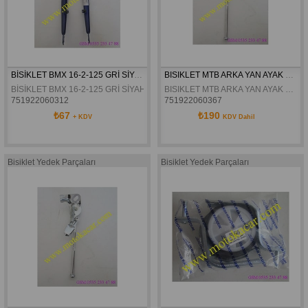
BİSİKLET BMX 16-2-125 GRİ SİYAH MAVİ SİMLİ KIRMIZI ÖN MAŞA
BISIKLET MTB ARKA YAN AYAK KILITLI
BİSİKLET BMX 16-2-125 GRİ SİYAH MAVİ SİMLİ KIRMIZI ÖN MAŞA 
BISIKLET MTB ARKA YAN AYAK KILITLI
751922060312
751922060367
₺67
₺190
+ KDV
KDV Dahil
Bisiklet Yedek Parçaları
Bisiklet Yedek Parçaları