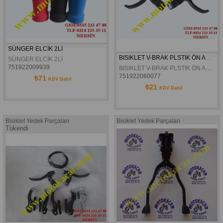
SÜNGER ELCİK 2Lİ
BISIKLET V-BRAK PLSTIK ÖN ARKA FREN KOLU UZUN
SÜNGER ELCİK 2Lİ
751922009939
BISIKLET V-BRAK PLSTIK ÖN ARKA FREN KOLU UZUN
751922060077
₺71
KDV Dahil
₺21
KDV Dahil
Bisiklet Yedek Parçaları
Bisiklet Yedek Parçaları
Tükendi