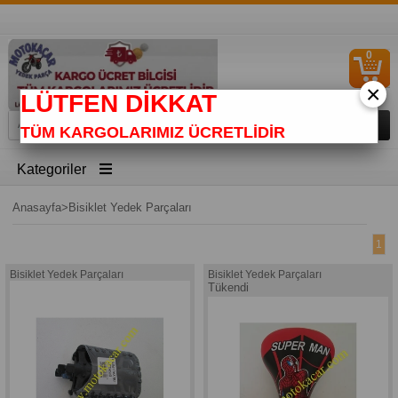
0
S
Ü
×
LÜTFEN DİKKAT
TÜM KARGOLARIMIZ ÜCRETLİDİR
Kategoriler
Anasayfa
>
Bisiklet Yedek Parçaları
1
Bisiklet Yedek Parçaları
Bisiklet Yedek Parçaları
Tükendi