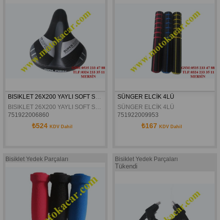
BISIKLET 26X200 YAYLI SOFT SELE
SÜNGER ELCİK 4LÜ 
BISIKLET 26X200 YAYLI SOFT SELE
SÜNGER ELCİK 4LÜ 
751922006860
751922009953
₺524
₺167
KDV Dahil
KDV Dahil
Bisiklet Yedek Parçaları
Bisiklet Yedek Parçaları
Tükendi