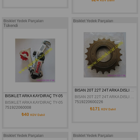
KDV Dahil
Bisiklet Yedek Parçaları
Bisiklet Yedek Parçaları
Tükendi
BISAN 20T 22T 24T ARKA DISLI TAM BILYALI
BISIKLET ARKA KAYDIRAÇ TY-05
BISAN 20T 22T 24T ARKA DISLI TAM BILYALI
7519220600226
BISIKLET ARKA KAYDIRAÇ TY-05
751922060008
₺171
KDV Dahil
₺40
KDV Dahil
Bisiklet Yedek Parçaları
Bisiklet Yedek Parçaları