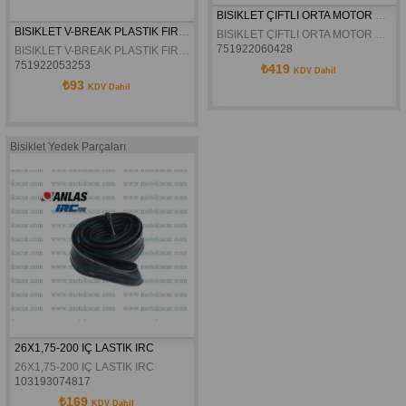
BISIKLET ÇIFTLI ORTA MOTOR TIP AYAKLIK SEHPA
BISIKLET V-BREAK PLASTIK FIREN TAKIMI
BISIKLET ÇIFTLI ORTA MOTOR TIP AYAKLIK SEHPA
751922060428
BISIKLET V-BREAK PLASTIK FIREN TAKIMI
751922053253
₺419
KDV Dahil
₺93
KDV Dahil
Bisiklet Yedek Parçaları
26X1,75-200 IÇ LASTIK IRC
26X1,75-200 IÇ LASTIK IRC
103193074817
₺169
KDV Dahil