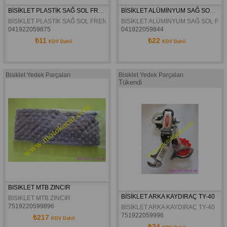
BİSİKLET PLASTİK SAĞ SOL FREN KOLU TK
BİSİKLET ALÜMİNYUM SAĞ SOL FREN KOLU TAKIM
BİSİKLET PLASTİK SAĞ SOL FREN KOLU TK
BİSİKLET ALÜMİNYUM SAĞ SOL FRE
041922059875
041922059844
₺11
₺22
KDV Dahil
KDV Dahil
Bisiklet Yedek Parçaları
Bisiklet Yedek Parçaları
Tükendi
BISIKLET MTB ZINCIR
BİSİKLET ARKA KAYDIRAÇ TY-40
BISIKLET MTB ZINCIR
7519220599896
BİSİKLET ARKA KAYDIRAÇ TY-40
751922059996
₺217
KDV Dahil
₺24