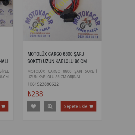
MOTOLÜX CARGO 8800 ŞARJ
NALI
SOKETİ UZUN KABLOLU 86.CM
ORJINAL
İYEL
MOTOLÜX CARGO 8800 ŞARJ SOKETİ
98.CM
UZUN KABLOLU 86.CM ORJINAL
1061523880622
₺238
Sepete Ekle