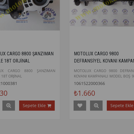
UX CARGO 8800 ŞANZIMAN
MOTOLUX CARGO 9800
E 18T ORJİNAL
DEFRANSİYEL KOVANI KAMPA
MODEL BOŞ 98.CM ORJİNAL
UX CARGO 8800 ŞANZIMAN
MOTOLUX CARGO 9800 DEFRANS
 18T ORJİNAL
KOVANI KAMPANALI MODEL BOŞ 
ORJİNAL
21000381
1061522000366
230
₺1.660
Sepete Ekle
Sepete Ekle