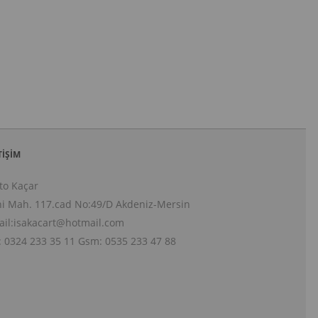
TIŞIM
to Kaçar
i Mah. 117.cad No:49/D Akdeniz-Mersin
il:
isakacart@hotmail.com
: 0324 233 35 11 Gsm: 0535 233 47 88