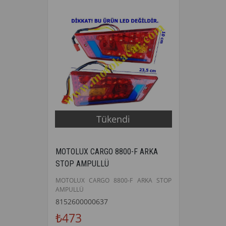
Tükendi
MOTOLUX CARGO 8800-F ARKA
STOP AMPULLÜ
MOTOLUX CARGO 8800-F ARKA STOP
AMPULLÜ
8152600000637
₺473