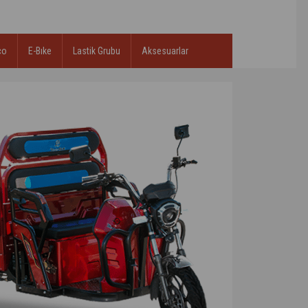
co
E-Bıke
Lastik Grubu
Aksesuarlar