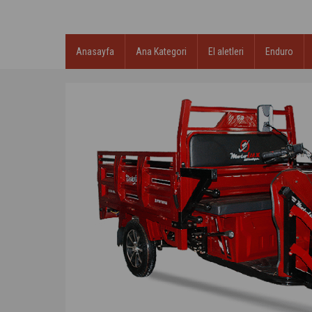
Anasayfa
Ana Kategori
El aletleri
Enduro