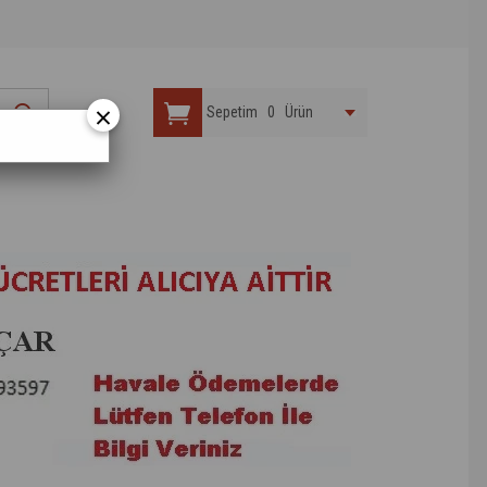
×
Sepetim
0
Ürün