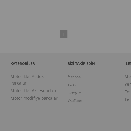
1
KATEGORİLER
BİZİ TAKİP EDİN
İLE
Motosiklet Yedek
Mo
facebook.
Parçaları
Yen
Twitter
Motosiklet Aksesuarları
Ema
Google
Motor modifiye parçalar
Tel
YouTube