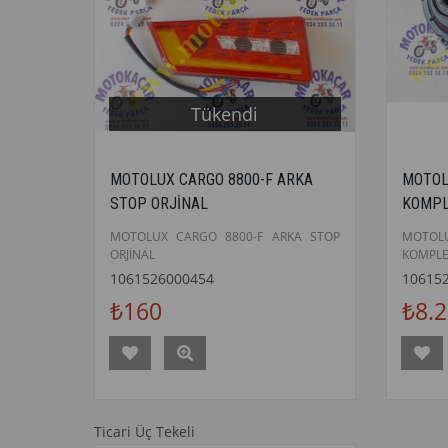
Tükendi
MOTOLUX CARGO 8800-F ARKA
MOTOL
STOP ORJİNAL
KOMPL
MOTOLUX CARGO 8800-F ARKA STOP
MOTOL
ORJİNAL
KOMPLE
1061526000454
10615
₺160
₺8.
Ticari Üç Tekeli