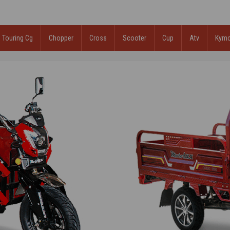
Touring Cg
Chopper
Cross
Scooter
Cup
Atv
Kym