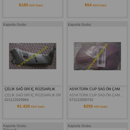
₺180
₺54
KDV Dahil
KDV Dahil
Kaporta Grubu
Kaporta Grubu
ÇELİK SAĞ GRİ İÇ RÜZGARLIK ORJİNAL
ASYA TÜRK CUP SAG ÖN ÇAMURLUK KULAGI ORJINAL
ÇELİK SAĞ GRİ İÇ RÜZGARLIK ORJİNAL
ASYA TÜRK CUP SAG ÖN ÇAMURLUK KULAGI ORJINAL
021122029984
571122050742
₺1.428
₺258
KDV Dahil
KDV Dahil
Kaporta Grubu
Kaporta Grubu