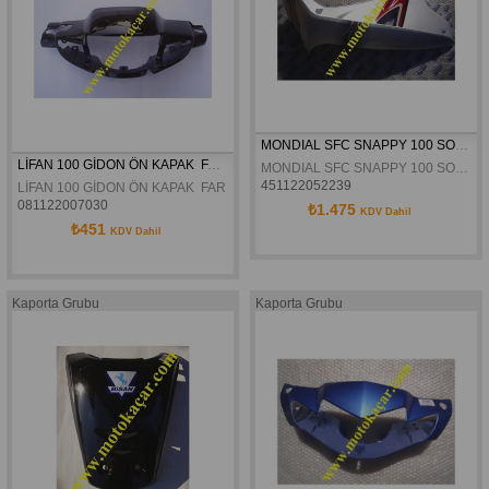
MONDIAL SFC SNAPPY 100 SOL GRI DIS RÜZGARLIK ORJINAL
LİFAN 100 GİDON ÖN KAPAK  FAR MUHAFAZA SİYAH
MONDIAL SFC SNAPPY 100 SOL GRI DIS RÜZGARLIK ORJINAL
451122052239
LİFAN 100 GİDON ÖN KAPAK  FAR MUHAFAZA SİYAH
081122007030
₺1.475
KDV Dahil
₺451
KDV Dahil
Kaporta Grubu
Kaporta Grubu