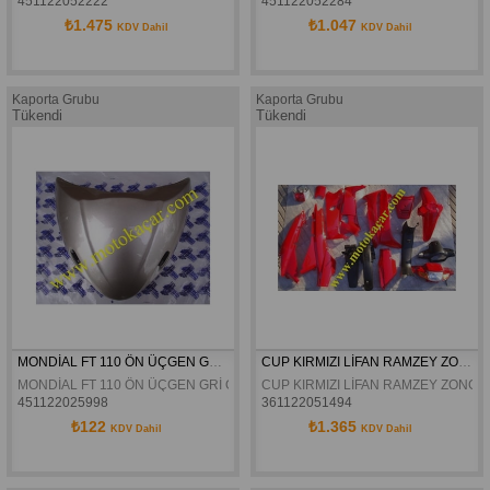
451122052222
451122052284
₺1.475
₺1.047
KDV Dahil
KDV Dahil
Kaporta Grubu
Kaporta Grubu
Tükendi
Tükendi
MONDİAL FT 110 ÖN ÜÇGEN GRİ ORJİNAL
CUP KIRMIZI LİFAN RAMZEY ZONGSHEN KAPORTA SETİ
MONDİAL FT 110 ÖN ÜÇGEN GRİ ORJİNAL
CUP KIRMIZI LİFAN RAMZEY ZONGS
451122025998
361122051494
₺122
₺1.365
KDV Dahil
KDV Dahil