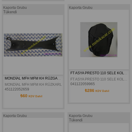
Kaporta Grubu
Kaporta Grubu
Tükendi
FT ASYA PRESTO 110 SELE KOLTUK KILIFI
MONDİAL MFH MFM KH RÜZGARLIK ORTA PLASTİK ORJİNAL
FT ASYA PRESTO 110 SELE KOLTUK KILIFI
041122059965
MONDİAL MFH MFM KH RÜZKARLIK ORTA PLASTİK ORJİNAL
451122052659
₺286
KDV Dahil
₺60
KDV Dahil
Kaporta Grubu
Kaporta Grubu
Tükendi