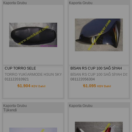
Kaporta Grubu
Kaporta Grubu
CUP TORRO SELE 
BİSAN RS CUP 100 SAĞ SİYAH DIŞ RÜZGARLIK ORJİNAL
TORRO YUKİ ARMODE HSUN SKYGO SELE KOLTUK
BİSAN RS CUP 100 SAĞ SİYAH DIŞ
011122010921
081122056304
₺1.904
₺1.095
KDV Dahil
KDV Dahil
Kaporta Grubu
Kaporta Grubu
Tükendi