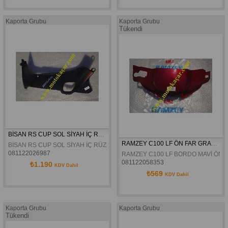
Kaporta Grubu
Kaporta Grubu
Tükendi
BİSAN RS CUP SOL SİYAH İÇ RÜZGARLIK ORJİNAL
RAMZEY C100 LF ÖN FAR GRANAJI ORJİNAL
BİSAN RS CUP SOL SİYAH İÇ RÜZGARLIK ORJİNAL
081122026987
RAMZEY C100 LF BORDO MAVİ ÖN F
081122058353
₺1.190
KDV Dahil
₺569
KDV Dahil
Kaporta Grubu
Kaporta Grubu
Tükendi