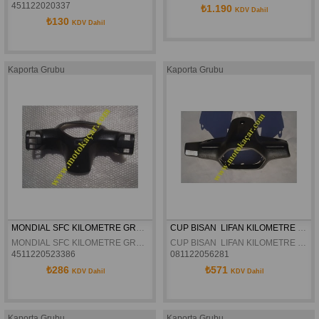
451122020337
₺1.190
KDV Dahil
₺130
KDV Dahil
Kaporta Grubu
Kaporta Grubu
MONDIAL SFC KILOMETRE GRANAJI ORJINAL
CUP BISAN  LIFAN KILOMETRE PLASTIGI
MONDIAL SFC KILOMETRE GRANAJI ORJINAL
CUP BISAN  LIFAN KILOMETRE PLASTIGI
4511220523386
081122056281
₺286
₺571
KDV Dahil
KDV Dahil
Kaporta Grubu
Kaporta Grubu