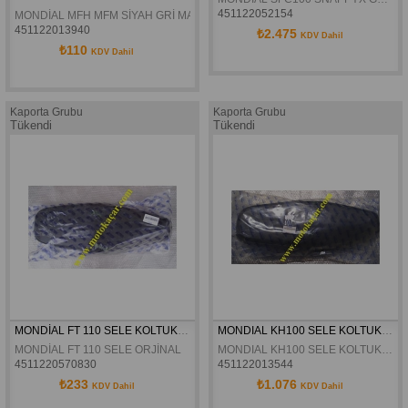
451122052154
MONDİAL MFH MFM SİYAH GRİ MAVİ KIRMIZI FAR  GRANAJI ORJİNAL
451122013940
₺2.475
KDV Dahil
₺110
KDV Dahil
Kaporta Grubu
Kaporta Grubu
Tükendi
Tükendi
MONDİAL FT 110 SELE KOLTUK ORJİNAL
MONDIAL KH100 SELE KOLTUK ORJINAL
MONDİAL FT 110 SELE ORJİNAL
MONDIAL KH100 SELE KOLTUK ORJINAL
4511220570830
451122013544
₺233
₺1.076
KDV Dahil
KDV Dahil