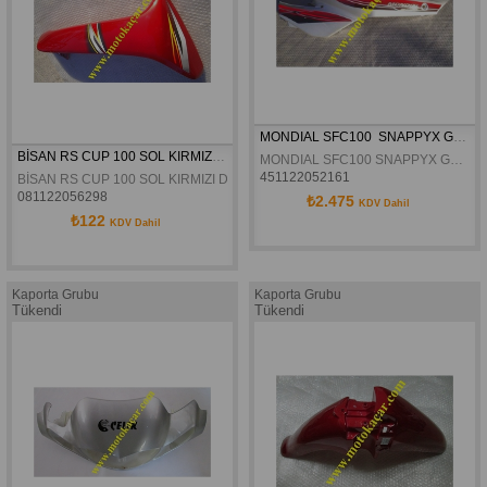
MONDIAL SFC100  SNAPPYX GRI SOL SELE ALTI GRANAJ ORJINAL
BİSAN RS CUP 100 SOL KIRMIZI DIŞ RÜZGARLIK ORJİNAL
MONDIAL SFC100 SNAPPYX GRI SOL SELE ALTI GRANAJ ORJINAL
451122052161
BİSAN RS CUP 100 SOL KIRMIZI DIŞ RÜZGARLIK ORJİNAL
081122056298
₺2.475
KDV Dahil
₺122
KDV Dahil
Kaporta Grubu
Kaporta Grubu
Tükendi
Tükendi