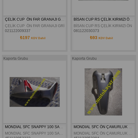
ÇELİK CUP  ÖN FAR GRANAJI GRİ ORJİNAL
BİSAN CUP RS ÇELİK KIRMIZI ÖN ÇAMURLUK
ÇELİK CUP  ÖN FAR GRANAJI GRİ ORJİNAL
BİSAN CUP RS ÇELİK KIRMIZI ÖN 
021122009337
081122030373
₺197
₺93
KDV Dahil
KDV Dahil
Kaporta Grubu
Kaporta Grubu
MONDIAL SFC SNAPPY 100 SAG GRI DIS RÜZGARLIK ORJINAL
MONDIAL SFC ÖN ÇAMURLUK GRI ORJINAL
MONDIAL SFC SNAPPY 100 SAG GRI DIS RÜZGARLIK ORJINAL
MONDIAL SFC ÖN ÇAMURLUK GRI ORJINAL