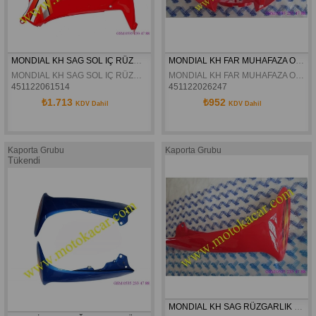
MONDIAL KH SAG SOL IÇ RÜZGARLIK ORJINAL TAKIM
MONDIAL KH FAR MUHAFAZA ORJINAL
MONDIAL KH SAG SOL IÇ RÜZGARLIK ORJINAL TAKIM
MONDIAL KH FAR MUHAFAZA ORJINAL
451122061514
451122026247
₺1.713
₺952
KDV Dahil
KDV Dahil
Kaporta Grubu
Kaporta Grubu
Tükendi
MONDIAL KH SAG RÜZGARLIK ORJINAL