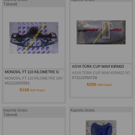
Tükendi
ASYA TÜRK CUP MAVİ KIRMIZI SOL ÖN ÇAMURLUK KULAĞI ORJ
MONDİAL FT 110 KİLOMETRE GRANAJI ORJİNAL
ASYA TÜRK CUP MAVİ KIRMIZI SOL
571122050728
MONDİAL FT 110 KİLOMETRE GRANAJI GRİ BORDO MAVİ YEŞİL ORJİNAL
451122025561
₺286
KDV Dahil
₺108
KDV Dahil
Kaporta Grubu
Kaporta Grubu
Tükendi