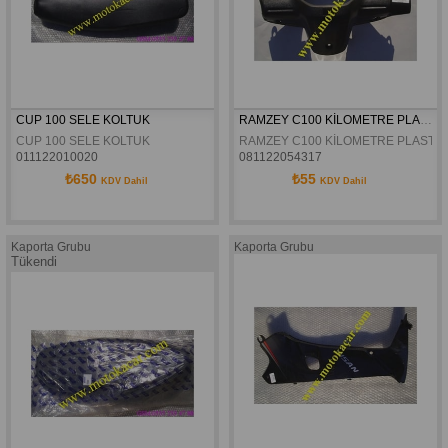
CUP 100 SELE KOLTUK
RAMZEY C100 KİLOMETRE PLASTİĞİ ORJİNAL
CUP 100 SELE KOLTUK
RAMZEY C100 KİLOMETRE PLASTİĞ
011122010020
081122054317
₺650
₺55
KDV Dahil
KDV Dahil
Kaporta Grubu
Kaporta Grubu
Tükendi