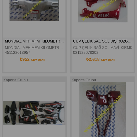
MONDIAL MFH MFM  KILOMETRE GRENAJI ORJINAL
CUP ÇELİK SAĞ SOL DIŞ RÜZGARLIK ORJİNAL
MONDIAL MFH MFM KILOMETRE GRENAJI ORJINAL
CUP ÇELİK SAĞ SOL MAVİ  KIRMIZI 
451122013957
021122078302
₺952
₺2.618
KDV Dahil
KDV Dahil
Kaporta Grubu
Kaporta Grubu