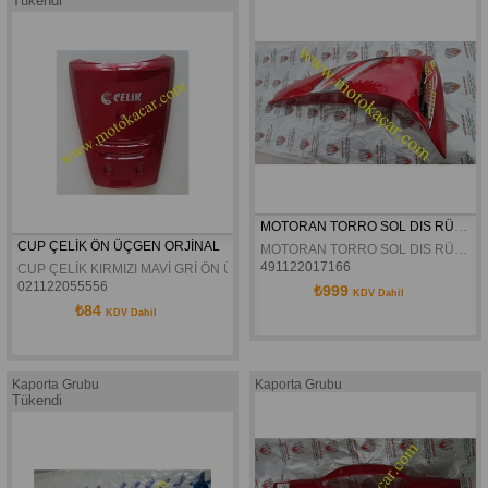
Tükendi
MOTORAN TORRO SOL DIS RÜZGARLIK ORJINAL
CUP ÇELİK ÖN ÜÇGEN ORJİNAL
MOTORAN TORRO SOL DIS RÜZGARLIK ORJINAL
491122017166
CUP ÇELİK KIRMIZI MAVİ GRİ ÖN ÜÇGEN ORJİNAL
021122055556
₺999
KDV Dahil
₺84
KDV Dahil
Kaporta Grubu
Kaporta Grubu
Tükendi