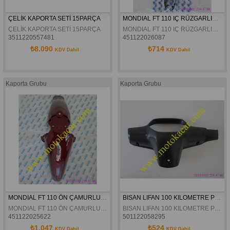
ÇELİK KAPORTA SETİ 15PARÇA
MONDIAL FT 110 IÇ RÜZGARLIK ORJINAL
ÇELİK KAPORTA SETİ 15PARÇA
MONDIAL FT 110 IÇ RÜZGARLIK ORJINAL
3511220557481
451122026087
₺8.090
₺714
KDV Dahil
KDV Dahil
Kaporta Grubu
Kaporta Grubu
MONDIAL FT 110 ÖN ÇAMURLUK ORJINAL
BISAN LIFAN 100 KILOMETRE PLASTIGI ORJINAL
MONDIAL FT 110 ÖN ÇAMURLUK ORJINAL
BISAN LIFAN 100 KILOMETRE PLASTIGI ORJINAL
451122025622
501122058295
₺1.047
₺524
KDV Dahil
KDV Dahil