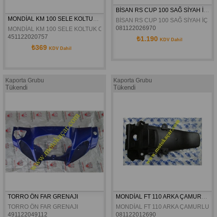
BİSAN RS CUP 100 SAĞ SİYAH İÇ RÜZGARLIK
MONDİAL KM 100 SELE KOLTUK ORJİNAL
BİSAN RS CUP 100 SAĞ SİYAH İÇ R
081122026970
MONDİAL KM 100 SELE KOLTUK ORJİNAL
451122020757
₺1.190
KDV Dahil
₺369
KDV Dahil
Kaporta Grubu
Kaporta Grubu
Tükendi
Tükendi
TORRO ÖN FAR GRENAJI
MONDİAL FT 110 ARKA ÇAMURLUK ORJİNAL
TORRO ÖN FAR GRENAJI
MONDİAL FT 110 ARKA ÇAMURLUK 
491122049112
081122012690