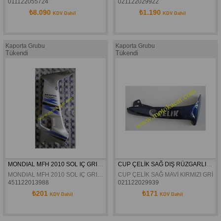
011122055724
021122029922
₺8.090
₺1.190
KDV Dahil
KDV Dahil
Kaporta Grubu
Kaporta Grubu
Tükendi
Tükendi
MONDIAL MFH 2010 SOL IÇ GRI RÜZGARLIK ORJINAL
CUP ÇELİK SAĞ DIŞ RÜZGARLIK ORJİNAL
MONDIAL MFH 2010 SOL IÇ GRI RÜZGARLIK ORJINAL
CUP ÇELİK SAĞ MAVİ KIRMIZI GRİ 
451122013988
021122029939
₺201
₺171
KDV Dahil
KDV Dahil