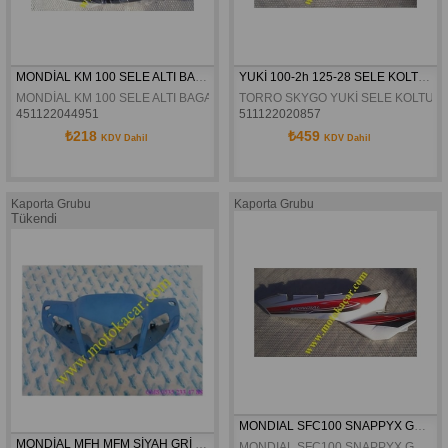
MONDİAL KM 100 SELE ALTI BAGAJ ORJİNAL
YUKİ 100-2h 125-28 SELE KOLTUK ORJİNAL
MONDİAL KM 100 SELE ALTI BAGAJ ORJİNAL
TORRO SKYGO YUKİ SELE KOLTUK 
451122044951
511122020857
₺218
₺459
KDV Dahil
KDV Dahil
Kaporta Grubu
Kaporta Grubu
Tükendi
MONDIAL SFC100 SNAPPYX GRI SAG SELE ALTI GRANAJ ORJINAL
MONDİAL MFH MFM SİYAH GRİ MAVİ KIRMIZI FAR  GRANAJI ORJİNAL
MONDIAL SFC100 SNAPPYX GRI SAG SELE ALTI GRANAJ ORJINAL