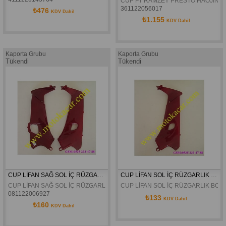
CUP FT RAMZEY PRESTO HAOJİN MA
361122056017
₺476
KDV Dahil
₺1.155
KDV Dahil
Kaporta Grubu
Kaporta Grubu
Tükendi
Tükendi
CUP LİFAN SAĞ SOL İÇ RÜZGARLIK BORDO
CUP LİFAN SOL İÇ RÜZGARLIK BORDO
CUP LİFAN SAĞ SOL İÇ RÜZGARLIK BORDO
CUP LİFAN SOL İÇ RÜZGARLIK BO
081122006927
₺133
KDV Dahil
₺160
KDV Dahil