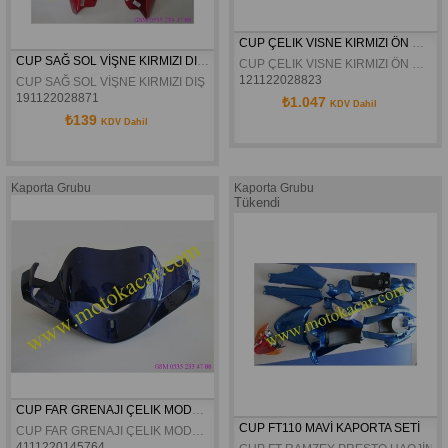
CUP ÇELIK VISNE KIRMIZI ÖN ÇAMURLUK
CUP SAĞ SOL VİŞNE KIRMIZI DIŞ RÜZGARLIK
CUP ÇELIK VISNE KIRMIZI ÖN ÇAMURLUK
121122028823
CUP SAĞ SOL VİŞNE KIRMIZI DIŞ RÜZGARLIK 
191122028871
₺1.047
KDV Dahil
₺139
KDV Dahil
Kaporta Grubu
Kaporta Grubu
Tükendi
CUP FAR GRENAJI ÇELIK MODEL MAVİ
CUP FT110 MAVİ KAPORTA SETİ
CUP FAR GRENAJI ÇELIK MODEL MAVİ
4111220145764