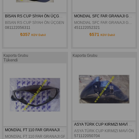
BİSAN RS CUP SİYAH ÖN ÜÇGEN ORJİNAL
MONDIAL SFC FAR GRANAJI GRI ORJINAL
BİSAN RS CUP SİYAH ÖN ÜÇGEN ORJİNAL
MONDIAL SFC FAR GRANAJI GRI ORJINAL
081122056311
451122052321
₺357
₺571
KDV Dahil
KDV Dahil
Kaporta Grubu
Kaporta Grubu
Tükendi
ASYA TÜRK CUP KIRMIZI MAVİ ÖN ÇAMURLUK ORJİNAL
MONDİAL FT 110 FAR GRANAJI ORJİNAL
ASYA TÜRK CUP KIRMIZI MAVİ ÖN 
571122050704
MONDİAL FT 110 FAR GRANAJI GRİ MAVİ BORDO YEŞİL ORJİNAL