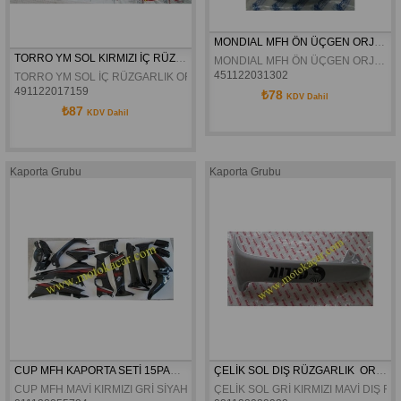
MONDIAL MFH ÖN ÜÇGEN ORJINAL
TORRO YM SOL KIRMIZI İÇ RÜZGARLIK ORJİNAL
MONDIAL MFH ÖN ÜÇGEN ORJINAL
451122031302
TORRO YM SOL İÇ RÜZGARLIK ORJİNAL
491122017159
₺78
KDV Dahil
₺87
KDV Dahil
Kaporta Grubu
Kaporta Grubu
CUP MFH KAPORTA SETİ 15PARÇA
ÇELİK SOL DIŞ RÜZGARLIK  ORJİNAL
CUP MFH MAVİ KIRMIZI GRİ SİYAH KAPORTA SETİ 15PARÇA
ÇELİK SOL GRİ KIRMIZI MAVİ DIŞ R