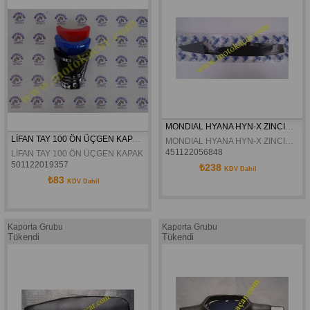
MONDIAL HYANA HYN-X ZINCIR KAPAGI ORJINAL
LİFAN TAY 100 ÖN ÜÇGEN KAPAK ORJİNAL
MONDIAL HYANA HYN-X ZINCIR KAPAGI ORJINAL
451122056848
LİFAN TAY 100 ÖN ÜÇGEN KAPAK ORJİNAL
501122019357
₺238
KDV Dahil
₺83
KDV Dahil
Kaporta Grubu
Kaporta Grubu
Tükendi
Tükendi