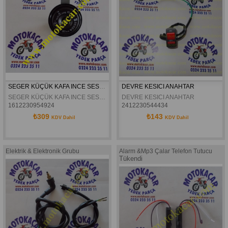
SEGER KÜÇÜK KAFA INCE SES KORNA
DEVRE KESICI ANAHTAR
SEGER KÜÇÜK KAFA INCE SES KORNA
DEVRE KESICI ANAHTAR
1612230954924
2412230544434
₺309
₺143
KDV Dahil
KDV Dahil
Elektrik & Elektronik Grubu
Alarm &Mp3 Çalar Telefon Tutucu
Tükendi