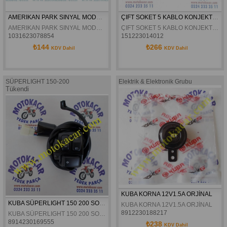
AMERIKAN PARK SINYAL MODÜLÜ AYARLI MODEL
ÇIFT SOKET 5 KABLO KONJEKTÖR
AMERIKAN PARK SINYAL MODÜLÜ AYARLI MODEL
ÇIFT SOKET 5 KABLO KONJEKTÖR
1031623078854
151223014012
₺144
₺266
KDV Dahil
KDV Dahil
SÜPERLIGHT 150-200
Elektrik & Elektronik Grubu
Tükendi
KUBA KORNA 12V1.5A ORJİNAL
KUBA SÜPERLIGHT 150 200 SOL KUMANDA ORJINAL
KUBA KORNA 12V1.5A ORJİNAL
8912230188217
KUBA SÜPERLIGHT 150 200 SOL KUMANDA ORJINAL
8914230169555
₺238
KDV Dahil