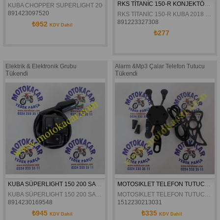
RKS TİTANİC 150-R KONJEKTÖR ORJİNAL
KUBA CHOPPER SUPERLIGHT 200 KONJEKTÖR 2018 MODEL ORJINAL
891423097520
RKS TİTANİC 150-R KUBA 2018 SÜPERLIGHT 200 KONJEKTÖR ORJİNAL
891223327308
₺952
KDV Dahil
₺277
Elektrik & Elektronik Grubu
Alarm &Mp3 Çalar Telefon Tutucu
Tükendi
Tükendi
KUBA SÜPERLIGHT 150 200 SAG KUMANDA ORJINAL
MOTOSIKLET TELEFON TUTUCU SARJ SOKETLI
KUBA SÜPERLIGHT 150 200 SAG KUMANDA ORJINAL
MOTOSIKLET TELEFON TUTUCU SARJ SOKETLI
8914230169548
1512230213031
₺945
₺335
KDV Dahil
KDV Dahil