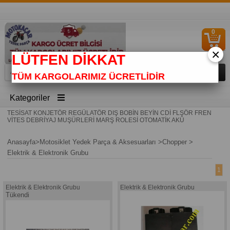
0
S
Ü
×
LÜTFEN DİKKAT
TÜM KARGOLARIMIZ ÜCRETLİDİR
Kategoriler
TESİSAT KONJETÖR REGÜLATÖR DIŞ BOBİN BEYİN CDİ FLŞÖR FREN
VİTES DEBRİYAJ MUŞÜRLERİ MARŞ ROLESİ OTOMATİK AKÜ
Anasayfa
>
Motosiklet Yedek Parça & Aksesuarları
>
Chopper
>
Elektrik & Elektronik Grubu
1
Elektrik & Elektronik Grubu
Elektrik & Elektronik Grubu
Tükendi