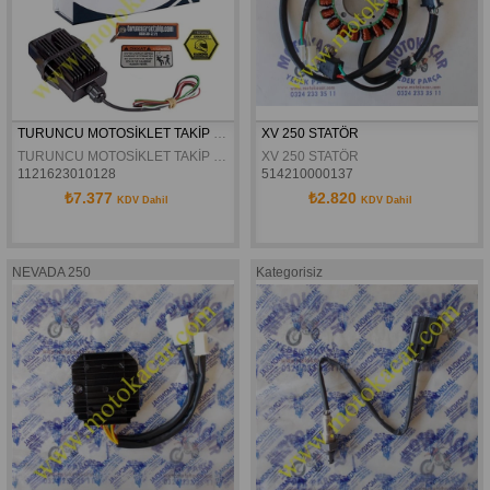
TURUNCU MOTOSİKLET TAKİP CİHAZI (12 AYLIK)
XV 250 STATÖR
TURUNCU MOTOSİKLET TAKİP CİHAZI (12 AYLIK)
XV 250 STATÖR
1121623010128
514210000137
₺7.377
₺2.820
KDV Dahil
KDV Dahil
NEVADA 250
Kategorisiz