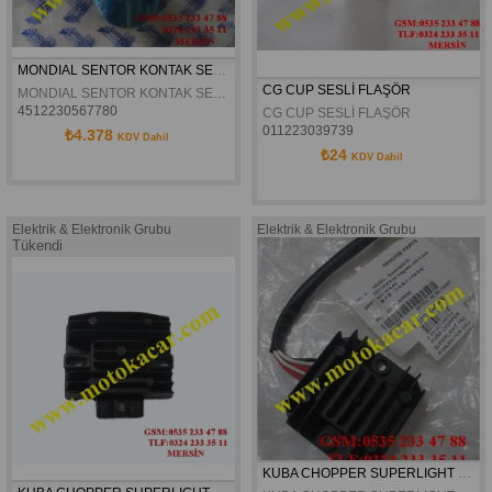
MONDIAL SENTOR KONTAK SETI ORJINAL
CG CUP SESLİ FLAŞÖR
MONDIAL SENTOR KONTAK SETI ORJINAL
4512230567780
CG CUP SESLİ FLAŞÖR
011223039739
₺4.378
KDV Dahil
₺24
KDV Dahil
Elektrik & Elektronik Grubu
Elektrik & Elektronik Grubu
Tükendi
KUBA CHOPPER SUPERLIGHT 150 KONJEKTÖR KABLOLU ORJINAL