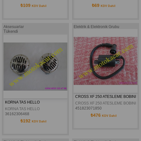
₺109
₺69
KDV Dahil
KDV Dahil
Aksesuarlar
Elektrik & Elektronik Grubu
Tükendi
CROSS XF 250 ATESLEME BOBINI
KORNA TAS HELLO
CROSS XF 250 ATESLEME BOBINI
451823071850
KORNA TAS HELLO
36162306468
₺476
KDV Dahil
₺192
KDV Dahil