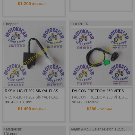
₺1.200
KDV Dahil
Chopper
CHOPPER
RKS K-LIGHT 202 SİNYAL FLAŞÖRÜ ORJİNAL
FALCON FREEDOM 250 VİTES MUŞURÜ ORJINAL
RKS K-LIGHT 202 SİNYAL FLAŞÖRÜ ORJİNAL
FALCON FREEDOM 250 VİTES MUŞURÜ ORJINAL
8914230131095
9814230022098
₺1.499
₺286
KDV Dahil
KDV Dahil
Kategorisiz
Alarm &Mp3 Çalar Telefon Tutucu
Tükendi