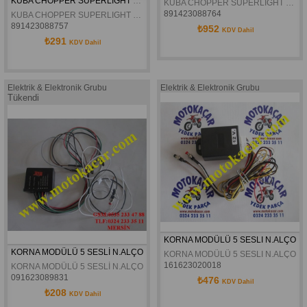
KUBA CHOPPER SUPERLIGHT 200 KONJEKTÖR ORJİNAL
KUBA CHOPPER SUPERLIGHT 150 KONJEKTÖR KABLOLU ORJINAL
891423088764
KUBA CHOPPER SUPERLIGHT 200 KONJEKTÖR ORJİNAL
891423088757
₺952
KDV Dahil
₺291
KDV Dahil
Elektrik & Elektronik Grubu
Elektrik & Elektronik Grubu
Tükendi
KORNA MODÜLÜ 5 SESLI N.ALÇO
KORNA MODÜLÜ 5 SESLİ N.ALÇO
KORNA MODÜLÜ 5 SESLI N.ALÇO
161623020018
KORNA MODÜLÜ 5 SESLİ N.ALÇO
091623089831
₺476
KDV Dahil
₺208
KDV Dahil