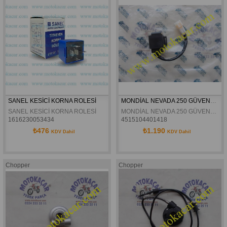
SANEL KESİCİ KORNA ROLESİ
MONDİAL NEVADA 250 GÜVENLİK STOP MUŞURU ORJİNAL
SANEL KESİCİ KORNA ROLESİ
MONDİAL NEVADA 250 GÜVENLİK STOP MUŞURU ORJİNAL
1616230053434
4515104401418
₺476
₺1.190
KDV Dahil
KDV Dahil
Chopper
Chopper