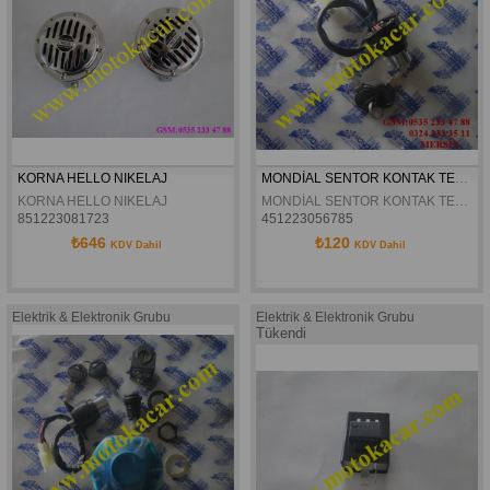
KORNA HELLO NIKELAJ
MONDİAL SENTOR KONTAK TEK ORJİNAL
KORNA HELLO NIKELAJ
MONDİAL SENTOR KONTAK TEK ORJİNAL
851223081723
451223056785
₺646
₺120
KDV Dahil
KDV Dahil
Elektrik & Elektronik Grubu
Elektrik & Elektronik Grubu
Tükendi