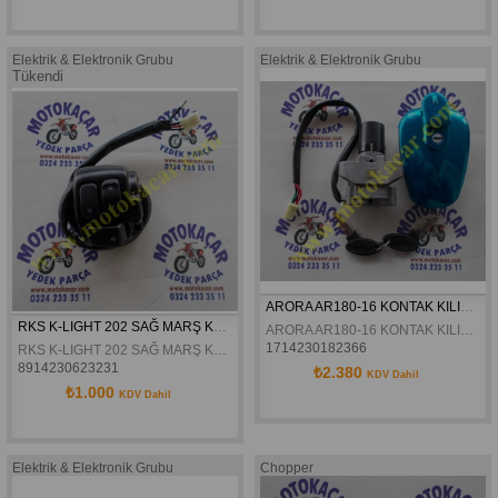
Elektrik & Elektronik Grubu
Elektrik & Elektronik Grubu
Tükendi
ARORA AR180-16 KONTAK KILIT SETI ORJINAL
RKS K-LIGHT 202 SAĞ MARŞ KUMANDASI ORJİNAL
ARORA AR180-16 KONTAK KILIT SETI ORJINAL
1714230182366
RKS K-LIGHT 202 SAĞ MARŞ KUMANDASI ORJİNAL
8914230623231
₺2.380
KDV Dahil
₺1.000
KDV Dahil
Elektrik & Elektronik Grubu
Chopper