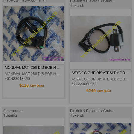
Elektrik & Elektronik Grubu
Elektrik & Elektronik Grubu
Tükendi
MONDIAL MCT 250 DIS BOBIN ORJINAL
ASYA CG CUP DIS ATESLEME BOBINI ORJINAL
MONDIAL MCT 250 DIS BOBIN ORJINAL
451423013465
ASYA CG CUP DIS ATESLEME BOBINI ORJINAL
571223080969
₺116
KDV Dahil
₺240
KDV Dahil
Aksesuarlar
Elektrik & Elektronik Grubu
Tükendi
Tükendi