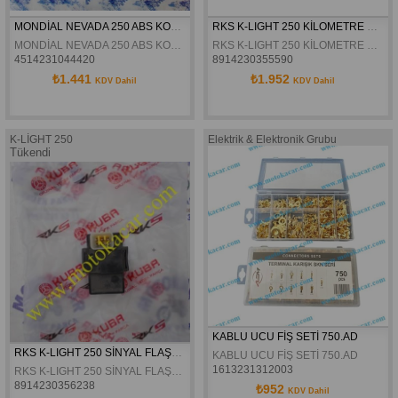
MONDİAL NEVADA 250 ABS KONTROL SENSÖRÜ ORJİNAL
RKS K-LIGHT 250 KİLOMETRE SENSÖRÜ ORİJİNAL
MONDİAL NEVADA 250 ABS KONTROL SENSÖRÜ ORJİNAL
RKS K-LIGHT 250 KİLOMETRE SENSÖRÜ ORİJİNAL
4514231044420
8914230355590
₺1.441
₺1.952
KDV Dahil
KDV Dahil
K-LİGHT 250
Elektrik & Elektronik Grubu
Tükendi
KABLU UCU FİŞ SETİ 750.AD
RKS K-LIGHT 250 SİNYAL FLAŞÖRÜ ORJİNAL
KABLU UCU FİŞ SETİ 750.AD
1613231312003
RKS K-LIGHT 250 SİNYAL FLAŞÖRÜ ORJİNAL
8914230356238
₺952
KDV Dahil