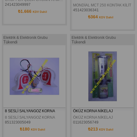
241423049997
MONDİAL MCT 250 KONTAK KİLİT SE
451423036341
₺1.666
KDV Dahil
₺364
KDV Dahil
Elektrik & Elektronik Grubu
Elektrik & Elektronik Grubu
Tükendi
Tükendi
8 SESLİ SALYANGOZ KORNA 
ÖKÜZ KORNA NİKELAJ
8 SESLİ SALYANGOZ KORNA 
ÖKÜZ KORNA NİKELAJ
851323005049
011623056749
₺180
₺213
KDV Dahil
KDV Dahil