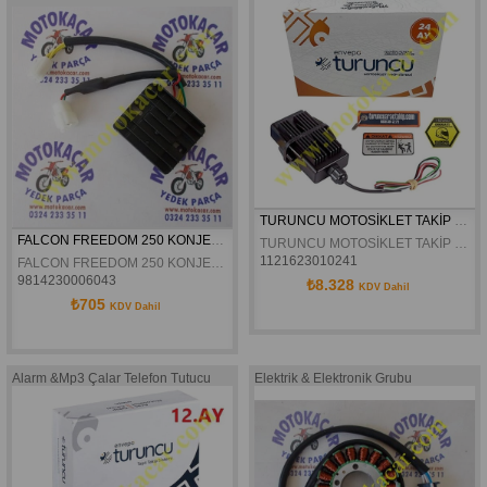
TURUNCU MOTOSİKLET TAKİP CİHAZI ( 24 AYLIK )
FALCON FREEDOM 250 KONJEKTÖR ORJINAL
TURUNCU MOTOSİKLET TAKİP CİHAZI ( 24 AYLIK )
1121623010241
FALCON FREEDOM 250 KONJEKTÖR ORJINAL
9814230006043
₺8.328
KDV Dahil
₺705
KDV Dahil
Alarm &Mp3 Çalar Telefon Tutucu
Elektrik & Elektronik Grubu