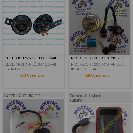
SEGER KORNA KÜÇÜK 12 volt
RKS K-LIGHT 202 KONTAK SETI ORJINAL
SEGER KORNA KÜÇÜK 12 volt
RKS K-LIGHT 202 KONTAK SETI ORJINAL
161626005326
891423200364
₺238
₺983
KDV Dahil
KDV Dahil
SÜPERLIGHT 150-200
Çantalar & Heybeler
Tükendi