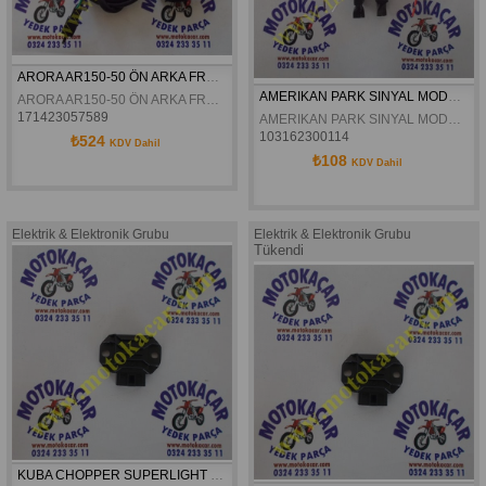
ARORA AR150-50 ÖN ARKA FREN MUSURÜ ORJINAL
AMERIKAN PARK SINYAL MODÜLÜ
ARORA AR150-50 ÖN ARKA FREN MUSURÜ ORJINAL
171423057589
AMERIKAN PARK SINYAL MODÜLÜ
103162300114
₺524
KDV Dahil
₺108
KDV Dahil
Elektrik & Elektronik Grubu
Elektrik & Elektronik Grubu
Tükendi
KUBA CHOPPER SUPERLIGHT 200 KONJEKTÖR 2018 MODEL ORJINAL