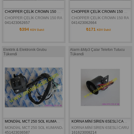
CHOPPER ÇELİK CROWN 150 RAMZEY QM 250 KONTAK SETİ
CHOPPER ÇELİK CROWN 150 RAMZEY QM 250 KONTAK TEK
CHOPPER ÇELİK CROWN 150 RAMZEY QM 250 KONTAK SETİ 
CHOPPER ÇELİK CROWN 150 RAMZ
041423062657
041423062664
₺394
₺171
KDV Dahil
KDV Dahil
Elektrik & Elektronik Grubu
Alarm &Mp3 Çalar Telefon Tutucu
Tükendi
Tükendi
MONDİAL MCT 250 SOL KUMANDA ORJİNAL
KORNA MİNİ SİREN 6SESLİ CARUB
MONDİAL MCT 250 SOL KUMANDA ORJİNAL
KORNA MİNİ SİREN 6SESLİ CARUB
451423036587
161623008214