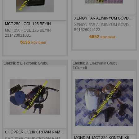
XENON FAR ALIMINYUM GÖVDE SETI HIT
MCT 250 - CGL 125 BEYIN
XENON FAR ALIMINYUM GÖVDE SETI HIT
591626044122
MCT 250 - CGL 125 BEYIN
231423021031
₺952
KDV Dahil
₺135
KDV Dahil
Elektrik & Elektronik Grubu
Elektrik & Elektronik Grubu
Tükendi
CHOPPER ÇELIK CROWN RAMZEY 250 KONTAK SETI
MONDİAL MCT 250 KONTAK KİLİT SETİ ORJİNAL
CHOPPER ÇELIK CROWN RAMZEY 250 KONTAK SETI