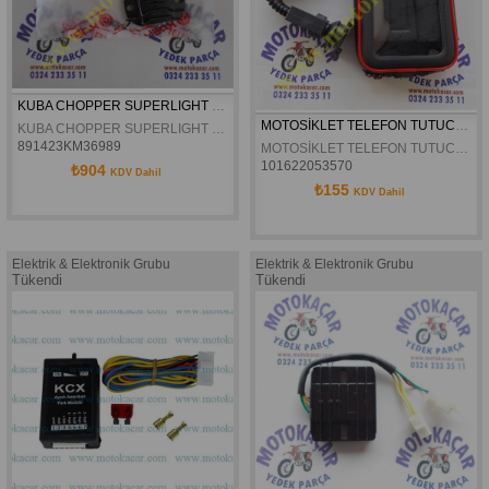
KUBA CHOPPER SUPERLIGHT 150 KONJEKTÖR 4.KABLOLU ORJINAL
MOTOSİKLET TELEFON TUTUCU SU GEÇİRMEZ XL
KUBA CHOPPER SUPERLIGHT 150 KONJEKTÖR 4.KABLOLU ORJINAL
891423KM36989
MOTOSİKLET TELEFON TUTUCU SU GEÇİRMEZ XL
101622053570
₺904
KDV Dahil
₺155
KDV Dahil
Elektrik & Elektronik Grubu
Elektrik & Elektronik Grubu
Tükendi
Tükendi