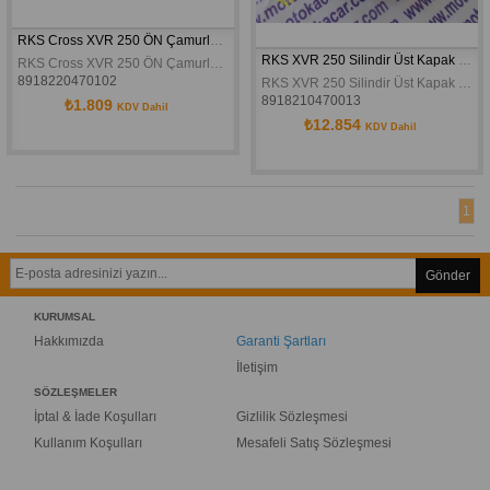
RKS Cross XVR 250 ÖN Çamurluk Siyah Orijinal
RKS XVR 250 Silindir Üst Kapak Orijinal
RKS Cross XVR 250 ÖN Çamurluk Siyah Orijinal
8918220470102
RKS XVR 250 Silindir Üst Kapak Orijinal
8918210470013
₺1.809
KDV Dahil
₺12.854
KDV Dahil
1
Gönder
KURUMSAL
Hakkımızda
Garanti Şartları
İletişim
SÖZLEŞMELER
İptal & İade Koşulları
Gizlilik Sözleşmesi
Kullanım Koşulları
Mesafeli Satış Sözleşmesi