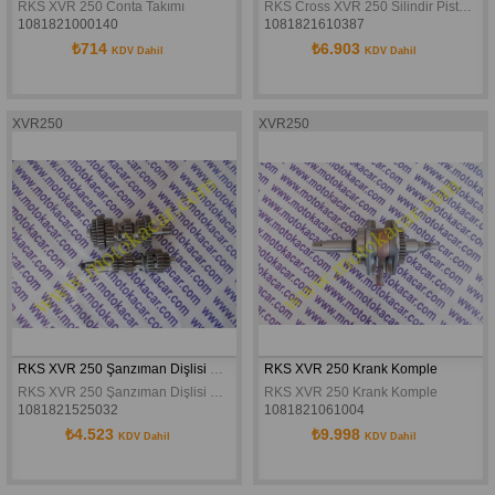
RKS XVR 250 Conta Takımı
RKS Cross XVR 250 Silindir Piston Sekman Seti Komple
1081821000140
1081821610387
₺714
₺6.903
KDV Dahil
KDV Dahil
XVR250
XVR250
RKS XVR 250 Şanzıman Dişlisi Komple Set
RKS XVR 250 Krank Komple
RKS XVR 250 Şanzıman Dişlisi Komple Set
RKS XVR 250 Krank Komple
1081821525032
1081821061004
₺4.523
₺9.998
KDV Dahil
KDV Dahil