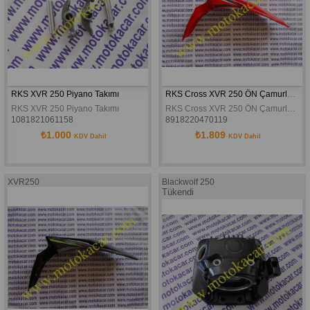
RKS XVR 250 Piyano Takımı
RKS Cross XVR 250 ÖN Çamurluk Kırmızı Orijinal
RKS XVR 250 Piyano Takımı
RKS Cross XVR 250 ÖN Çamurluk Kırmızı Orijinal
1081821061158
8918220470119
₺1.000
₺1.809
KDV Dahil
KDV Dahil
XVR250
Blackwolf 250
Tükendi