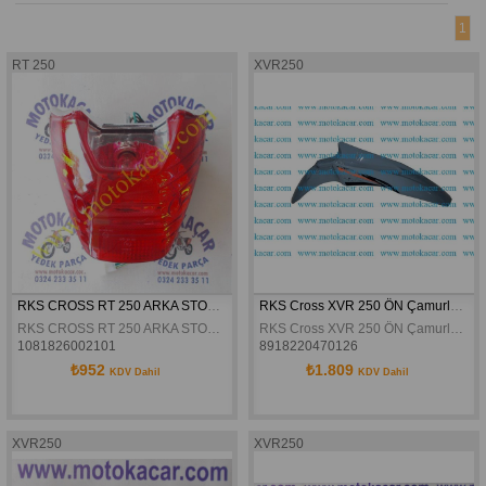
1
RT 250
XVR250
RKS CROSS RT 250 ARKA STOP ORJINAL
RKS Cross XVR 250 ÖN Çamurluk Gri Orijinal
RKS CROSS RT 250 ARKA STOP ORJINAL
RKS Cross XVR 250 ÖN Çamurluk Gri Orijinal
1081826002101
8918220470126
₺952
₺1.809
KDV Dahil
KDV Dahil
XVR250
XVR250