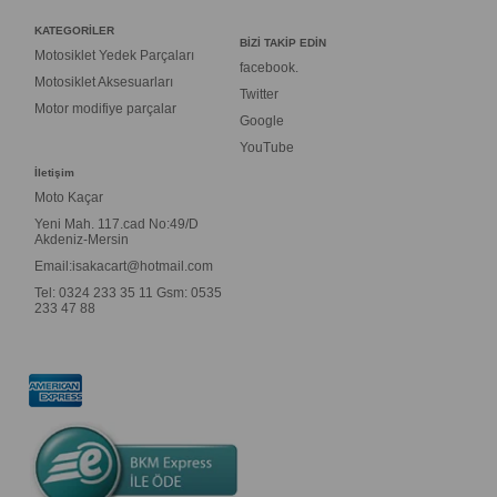
KATEGORİLER
BİZİ TAKİP EDİN
Motosiklet Yedek Parçaları
facebook.
Motosiklet Aksesuarları
Twitter
Motor modifiye parçalar
Google
YouTube
İletişim
Moto Kaçar
Yeni Mah. 117.cad No:49/D
Akdeniz-Mersin
Email:
isakacart@hotmail.com
Tel: 0324 233 35 11 Gsm: 0535
233 47 88