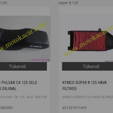
K125
süper 8 125
Tükendi
Tükendi
 PULSAR CK 125 SELE
KYMCO SÜPER 8 125 HAVA
K ORJINAL
FİLTRESİ
PULSAR CK 125 SELE KOLTUK
KYMCO SÜPER 8 125 HAVA FİLTRESİ
2082983
451321071093