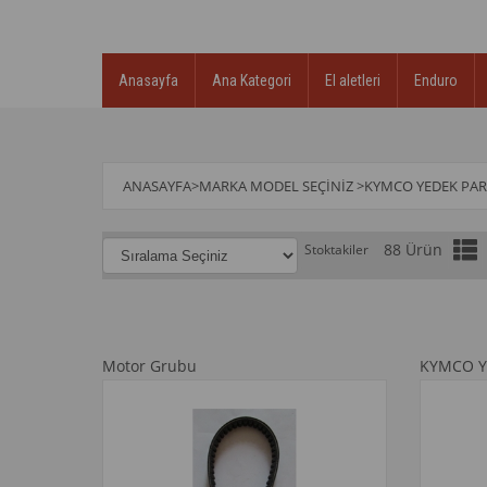
Anasayfa
Ana Kategori
El aletleri
Enduro
ANASAYFA
>
MARKA MODEL SEÇINIZ
>
KYMCO YEDEK PA
88 Ürün
Stoktakiler
Motor Grubu
KYMCO Y