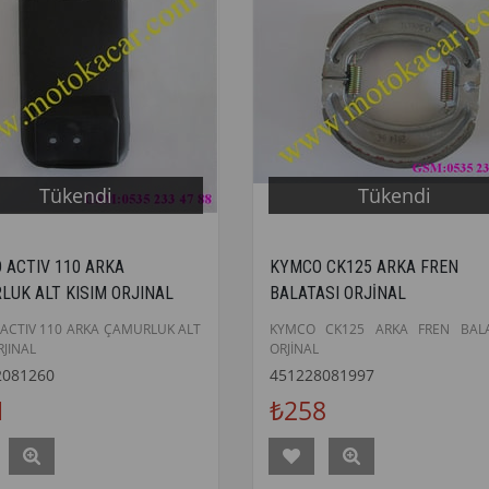
Tükendi
Tükendi
 ACTIV 110 ARKA
KYMCO CK125 ARKA FREN
LUK ALT KISIM ORJINAL
BALATASI ORJİNAL
ACTIV 110 ARKA ÇAMURLUK ALT
KYMCO CK125 ARKA FREN BALA
RJINAL
ORJİNAL
2081260
451228081997
1
₺258