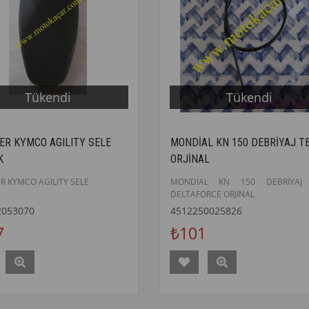
Tükendi
Tükendi
ER KYMCO AGILITY SELE
MONDİAL KN 150 DEBRİYAJ TE
K
ORJİNAL
R KYMCO AGILITY SELE
MONDİAL KN 150 DEBRİYAJ 
DELTAFORCE ORJİNAL
2053070
4512250025826
7
₺101