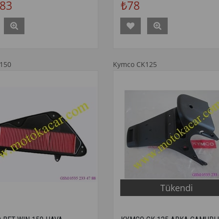
983
₺78
150
Kymco CK125
Tükendi