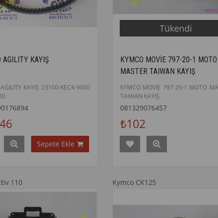
Tükendi
 AGILITY KAYIŞ
KYMCO MOVİE 797-20-1 MOTO
MASTER TAIWAN KAYIŞ
AGILITY KAYIŞ 23100-KEC4-9000
KYMCO MOVİE 797-20-1 MOTO M
30
TAIWAN KAYIŞ
90176894
081329076457
446
₺102
Sepete Ekle
tiv 110
Kymco CK125