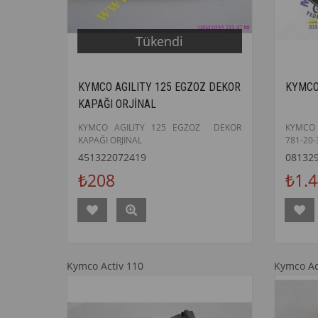
Tükendi
KYMCO AGILITY 125 EGZOZ DEKOR
KYMCO
KAPAĞI ORJİNAL
KYMCO AGILITY 125 EGZOZ DEKOR
KYMCO 
KAPAĞI ORJİNAL
781-20-
451322072419
08132
₺208
₺1.
Kymco Activ 110
Kymco Ac