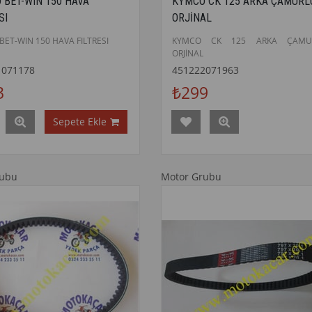
 BET-WIN 150 HAVA
KYMCO CK 125 ARKA ÇAMURL
SI
ORJİNAL
ET-WIN 150 HAVA FILTRESI
KYMCO CK 125 ARKA ÇAMU
ORJİNAL
1071178
451222071963
3
₺299
Sepete Ekle
rubu
Motor Grubu