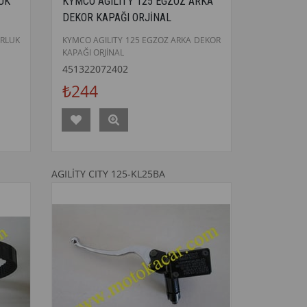
UK
KYMCO AGILITY 125 EGZOZ ARKA
DEKOR KAPAĞI ORJİNAL
RLUK
KYMCO AGILITY 125 EGZOZ ARKA DEKOR
KAPAĞI ORJİNAL
451322072402
₺244
AGILİTY CITY 125-KL25BA