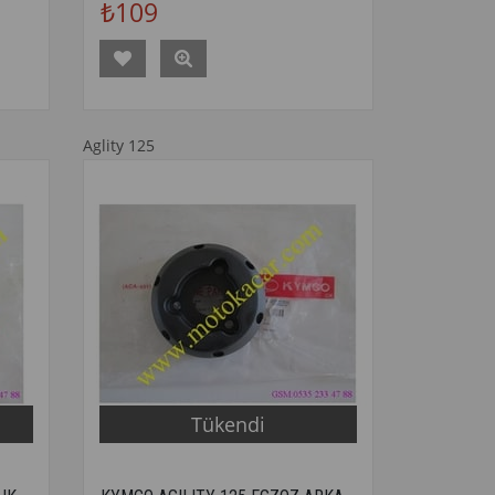
₺109
Aglity 125
Tükendi