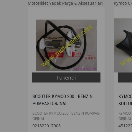
Motosiklet Yedek Parça & Aksesuarları
Kymco C
Tükendi
SCOOTER KYMCO 200 İ BENZİN
KYMCO
POMPASI ORJNAL
KOLTU
SCOOTER KYMCO 200 İ BENZİN POMPASI
KYMCO 
ORJNAL
ORJINAL
021822017908
45122