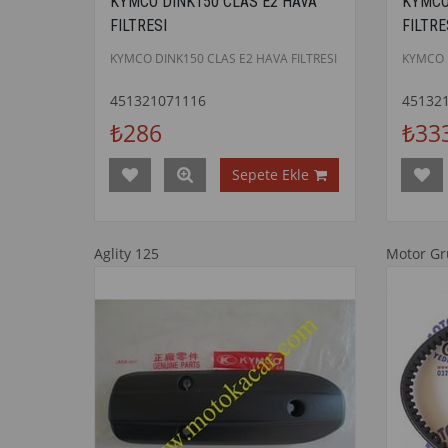
KYMCO DINK150 CLAS E2 HAVA
KYMCO
FILTRESI
FILTRE
KYMCO DINK150 CLAS E2 HAVA FILTRESI
KYMCO B
451321071116
45132
₺286
₺33
Sepete Ekle
Aglity 125
Motor G