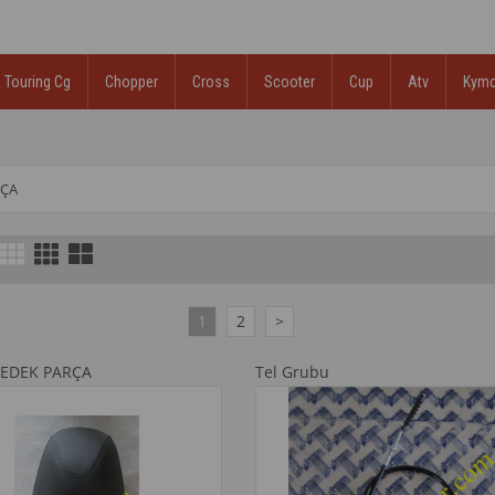
Touring Cg
Chopper
Cross
Scooter
Cup
Atv
Kym
RÇA
1
2
>
EDEK PARÇA
Tel Grubu