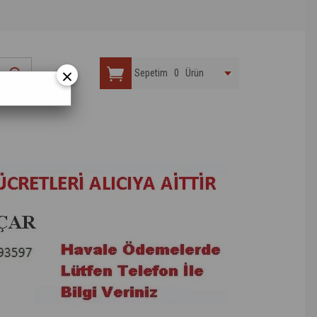
×
Sepetim
0
Ürün