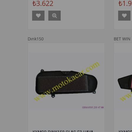
₺3.622
₺1.
Dınk150
BET WIN 