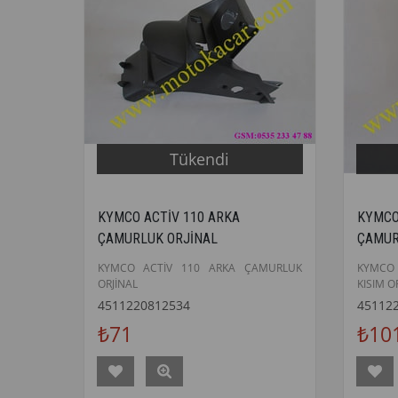
Tükendi
KYMCO ACTİV 110 ARKA
KYMCO
ÇAMURLUK ORJİNAL
ÇAMUR
KYMCO ACTİV 110 ARKA ÇAMURLUK
KYMCO 
ORJİNAL
KISIM O
4511220812534
45112
₺71
₺10