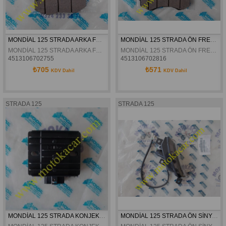
MONDİAL 125 STRADA ARKA FREN DİSK BALATASI ORJİNAL
MONDİAL 125 STRADA ÖN FREN DİSK BALATASI ORJİNAL
MONDİAL 125 STRADA ARKA FREN DİSK BALATASI ORJİNAL
MONDİAL 125 STRADA ÖN FREN DİSK BALATASI ORJİNAL
4513106702755
4513106702816
₺705
₺571
KDV Dahil
KDV Dahil
STRADA 125
STRADA 125
MONDİAL 125 STRADA KONJEKTÖR ORJİNAL
MONDİAL 125 STRADA ÖN SİNYAL SOL ORJİNAL