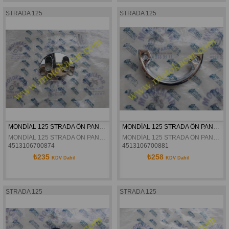
STRADA 125
STRADA 125
MONDİAL 125 STRADA ÖN PANEL ÜST KAPAK ARKA ORJİNAL
MONDİAL 125 STRADA ÖN PANEL ÜST KAPAK DEKOR ORJİNAL
MONDİAL 125 STRADA ÖN PANEL ÜST KAPAK ARKA ORJİNAL
MONDİAL 125 STRADA ÖN PANEL ÜST KAPAK DEKOR ORJİNAL
4513106700874
4513106700881
₺235
₺258
KDV Dahil
KDV Dahil
STRADA 125
STRADA 125