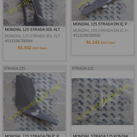
MONDİAL 125 STRADA ÖN İÇ PANEL SAĞ GRİ ORJİNAL
MONDİAL 125 STRADA SOL ALT MAŞBİYEL GRİ ORJİNAL
MONDİAL 125 STRADA ÖN İÇ PANEL SAĞ GRİ ORJİNAL
4513106700591
MONDİAL 125 STRADA SOL ALT MAŞBİYEL GRİ ORJİNAL
4513106700584
₺1.141
KDV Dahil
₺1.932
KDV Dahil
STRADA 125
STRADA 125
MONDİAL 125 STRADA ÖN İÇ PANEL SOL GRİ ORJİNAL
MONDİAL STRADA 125 KONTAK SAĞ KAPAK BEYAZ ORJİNAL