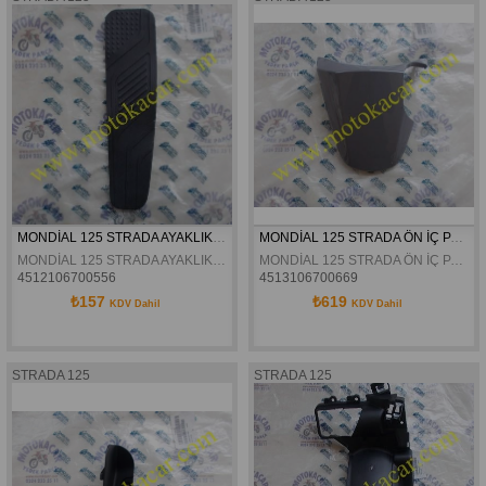
MONDİAL 125 STRADA AYAKLIK LASTİĞİ SAĞ ORJİNAL
MONDİAL 125 STRADA ÖN İÇ PANEL ÜST KAPAK GRİ ORJİNAL
MONDİAL 125 STRADA AYAKLIK LASTİĞİ SAĞ ORJİNAL
MONDİAL 125 STRADA ÖN İÇ PANEL ÜST KAPAK GRİ ORJİNAL
4512106700556
4513106700669
₺157
₺619
KDV Dahil
KDV Dahil
STRADA 125
STRADA 125