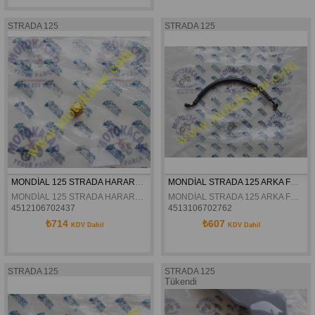
STRADA 125
STRADA 125
MONDİAL 125 STRADA HARARET MUŞURU ORJİNAL
MONDİAL STRADA 125 ARKA FREN HİDROLİK HORTUMU ALT ORJİNAL (35CM)
MONDİAL 125 STRADA HARARET MUŞURU ORJİNAL
MONDİAL STRADA 125 ARKA FREN HİDROLİK HORTUMU ALT ORJİNAL (35CM)
4512106702437
4513106702762
₺714
₺607
KDV Dahil
KDV Dahil
STRADA 125
STRADA 125
Tükendi