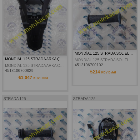
MONDİAL 125 STRADA SOL ELCİK ORJİNAL
MONDİAL 125 STRADA ARKA ÇAMURLUK KUYRUĞU ORJİNAL
MONDİAL 125 STRADA SOL ELCİK ORJİNAL
4513106700102
MONDİAL 125 STRADA ARKA ÇAMURLUK KUYRUĞU ORJİNAL
4513106700829
₺214
KDV Dahil
₺1.047
KDV Dahil
STRADA 125
STRADA 125