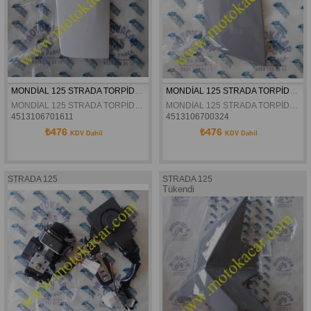
MONDİAL 125 STRADA TORPİDO KAPAĞI BEYAZ ORJİNAL
MONDİAL 125 STRADA TORPİDO KAPAĞI GRİ ORJİNAL
MONDİAL 125 STRADA TORPİDO KAPAĞI BEYAZ ORJİNAL
MONDİAL 125 STRADA TORPİDO KAPAĞI GRİ ORJİNAL
4513106701611
4513106700324
₺476
₺476
KDV Dahil
KDV Dahil
STRADA 125
STRADA 125
Tükendi