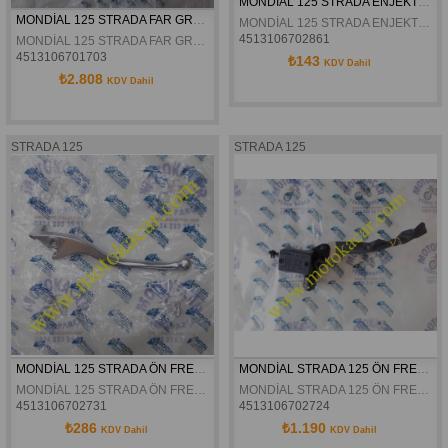
MONDİAL 125 STRADA ENJEKTÖR BAŞLIĞI ORJİNAL
MONDİAL 125 STRADA FAR GRANAJI BEYAZ ORJİNAL
MONDİAL 125 STRADA ENJEKTÖR BAŞLIĞI ORJİNAL
4513106702861
MONDİAL 125 STRADA FAR GRANAJI BEYAZ ORJİNAL
4513106701703
₺143
KDV Dahil
₺2.808
KDV Dahil
STRADA 125
STRADA 125
MONDİAL 125 STRADA ÖN FREN KOLU ORJİNAL
MONDİAL STRADA 125 ÖN FREN ÜST MERKEZ ORJİNAL
MONDİAL 125 STRADA ÖN FREN KOLU ORJİNAL
MONDİAL STRADA 125 ÖN FREN ÜST MERKEZ ORJİNAL
4513106702731
4513106702724
₺286
₺1.190
KDV Dahil
KDV Dahil