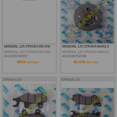
MONDİAL 125 STRADA ÖN KAVRAMA 6LI TAHRİK SETİ ORJİNAL
MONDİAL 125 STRADA MARŞ KAVRAMASI KOMPLE ORJİNAL
MONDİAL 125 STRADA ÖN KAVRAMA 6LI TAHRİK SETİ ORJİNAL
MONDİAL 125 STRADA MARŞ KAVRAMASI KOMPLE ORJİNAL
4513106702557
4513106702236
₺833
₺2.475
KDV Dahil
KDV Dahil
STRADA 125
STRADA 125