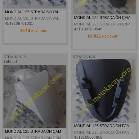
MONDİAL 125 STRADA SİNYAL FLAŞÖRÜ ORJİNAL
MONDİAL 125 STRADA ÖN ÇAMURLUK GRİ ORJİNAL
MONDİAL 125 STRADA SİNYAL FLAŞÖRÜ ORJİNAL
4513106701031
MONDİAL 125 STRADA ÖN ÇAMURLUK GRİ ORJİNAL
4513106700546
₺143
KDV Dahil
₺1.821
KDV Dahil
STRADA 125
STRADA 125
Tükendi
MONDİAL 125 STRADA ÖN PANEL ÜST ORJİNAL
MONDİAL 125 STRADA ÖN ÇAMURLUK BEYAZ ORJİNAL
MONDİAL 125 STRADA ÖN PANEL ÜST ORJİNAL
4513106004958
MONDİAL 125 STRADA ÖN ÇAMURLUK BEYAZ ORJİNAL