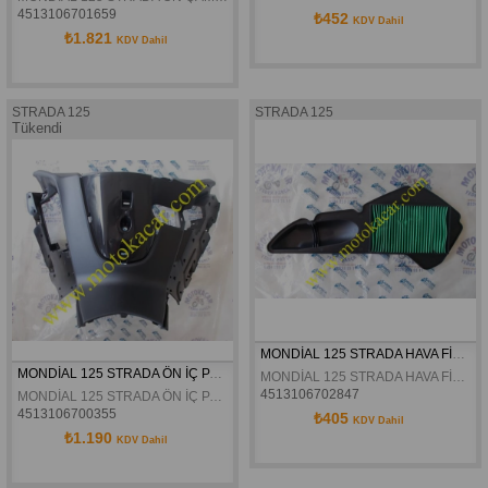
4513106701659
₺452
KDV Dahil
₺1.821
KDV Dahil
STRADA 125
STRADA 125
Tükendi
MONDİAL 125 STRADA HAVA FİLTRE ELEMANI ORJİNAL
MONDİAL 125 STRADA ÖN İÇ PANEL ORJİNAL
MONDİAL 125 STRADA HAVA FİLTRE ELEMANI ORJİNAL
4513106702847
MONDİAL 125 STRADA ÖN İÇ PANEL ORJİNAL
4513106700355
₺405
KDV Dahil
₺1.190
KDV Dahil