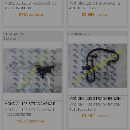
MONDİAL 125 STRADA SAĞ KUMANDA ORJİNAL
MONDİAL 125 STRADA GAZ TELİ ORJİNAL
4513106700133
4513106700126
₺761
₺1.666
KDV Dahil
KDV Dahil
STRADA 125
STRADA 125
Tükendi
MONDİAL 125 STRADA BENZİN HORTUMU KOMPLE ORJİNAL
MONDİAL 125 STRADA ARKA FREN ÜST MERKEZ ORJİNAL
MONDİAL 125 STRADA BENZİN HORTUMU KOMPLE ORJİNAL
4513106701246
MONDİAL 125 STRADA ARKA FREN ÜST MERKEZ ORJİNAL
4513106702700
₺1.190
KDV Dahil
₺1.190
KDV Dahil