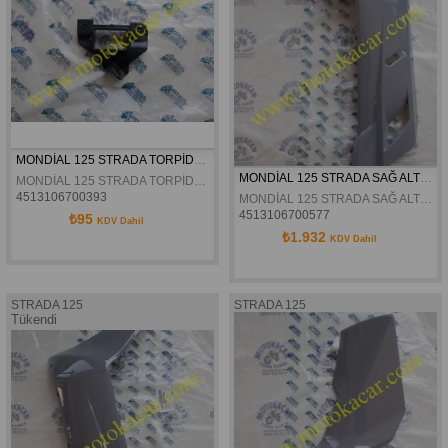
MONDİAL 125 STRADA TORPİDO MENTEŞE PLASTİĞİ ORJİNAL
MONDİAL 125 STRADA SAĞ ALT MAŞBİYEL GRİ ORJİNAL
MONDİAL 125 STRADA TORPİDO MENTEŞE PLASTİĞİ ORJİNAL
4513106700393
MONDİAL 125 STRADA SAĞ ALT MAŞBİYEL GRİ ORJİNAL
4513106700577
₺95
KDV Dahil
₺1.932
KDV Dahil
STRADA 125
STRADA 125
Tükendi