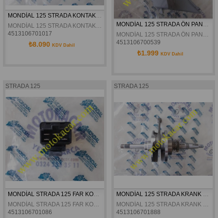
MONDİAL 125 STRADA KONTAK SETİ ORJİNAL
MONDİAL 125 STRADA ÖN PANEL SOL GRİ ORJİNAL
MONDİAL 125 STRADA KONTAK SETİ ORJİNAL
4513106701017
MONDİAL 125 STRADA ÖN PANEL SOL GRİ ORJİNAL
4513106700539
₺8.090
KDV Dahil
₺1.999
KDV Dahil
STRADA 125
STRADA 125
MONDİAL STRADA 125 FAR KONTROL ROLÜ ORJİNAL
MONDİAL 125 STRADA KRANK ORJİNAL
MONDİAL STRADA 125 FAR KONTROL ROLÜ ORJİNAL
MONDİAL 125 STRADA KRANK ORJİNAL
4513106701086
4513106701888