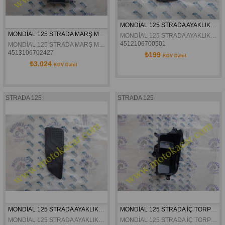
MONDİAL 125 STRADA AYAKLIK LASTİĞİ SAĞ ÖN ORJİNAL
MONDİAL 125 STRADA MARŞ MOTORU ORJİNAL
MONDİAL 125 STRADA AYAKLIK LASTİĞİ SAĞ ÖN ORJİNAL
4512106700501
MONDİAL 125 STRADA MARŞ MOTORU ORJİNAL
4513106702427
₺199
KDV Dahil
₺3.024
KDV Dahil
STRADA 125
STRADA 125
MONDİAL 125 STRADA AYAKLIK LASTİĞİ SOL ÖN ORJİNAL
MONDİAL 125 STRADA İÇ TORPİDO ORJİNAL
MONDİAL 125 STRADA AYAKLIK LASTİĞİ SOL ÖN ORJİNAL
MONDİAL 125 STRADA İÇ TORPİDO ORJİNAL