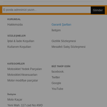
Gönder
KURUMSAL
Hakkımızda
Garanti Şartları
İletişim
SÖZLEŞMELER
İptal & İade Koşulları
Gizlilik Sözleşmesi
Kullanım Koşulları
Mesafeli Satış Sözleşmesi
KATEGORİLER
BİZİ TAKİP EDİN
Motosiklet Yedek Parçaları
facebook.
Motosiklet Aksesuarları
Twitter
Motor modifiye parçalar
Google
YouTube
İletişim
Moto Kaçar
Yeni Mah. 117.cad No:49/D