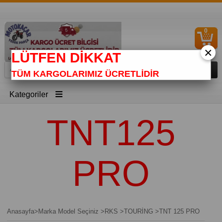
0
S
Ü
×
LÜTFEN DİKKAT
TÜM KARGOLARIMIZ ÜCRETLİDİR
Kategoriler
TNT125
PRO
Anasayfa
>
Marka Model Seçiniz
>
RKS
>
TOURİNG
>
TNT 125 PRO