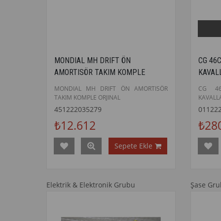
MONDIAL MH DRIFT ÖN
CG 46
AMORTISÖR TAKIM KOMPLE
KAVAL
ORJINAL
MONDIAL MH DRIFT ÖN AMORTISÖR
CG 4
TAKIM KOMPLE ORJINAL
KAVALL
451222035279
01122
₺12.612
₺28
Sepete Ekle
Elektrik & Elektronik Grubu
Şase Gr