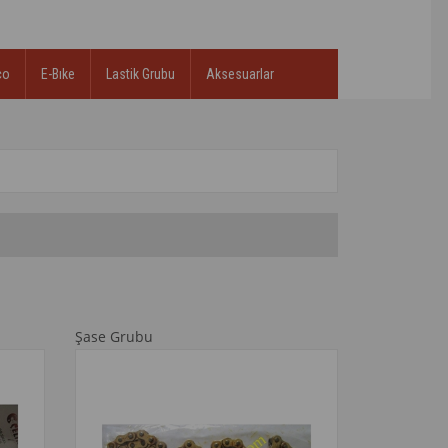
co
E-Bıke
Lastik Grubu
Aksesuarlar
Şase Grubu