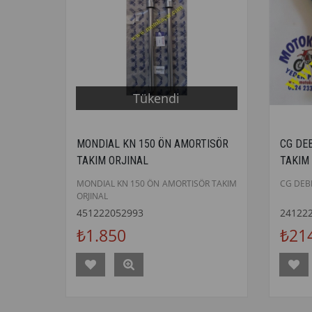
Tükendi
MONDIAL KN 150 ÖN AMORTISÖR
CG DE
TAKIM ORJINAL
TAKIM
MONDIAL KN 150 ÖN AMORTISÖR TAKIM
CG DEBR
ORJINAL
451222052993
24122
₺1.850
₺21