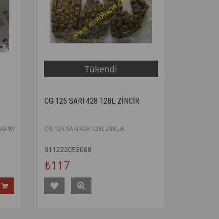
Tükendi
CG 125 SARI 428 128L ZİNCİR
TAKIM
CG 125 SARI 428 128L ZİNCİR
011222053088
₺117