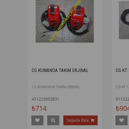
CG KUMANDA TAKIM ORJINAL
CG KT
CG KUMANDA TAKIM ORJINAL
CG KT 
451223052831
01122
₺714
₺90
Sepete Ekle