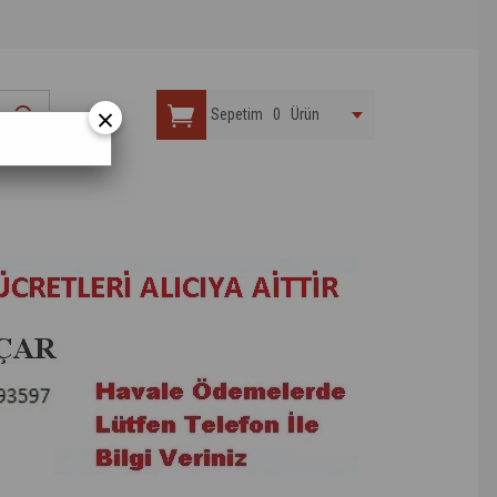
×
Sepetim
0
Ürün