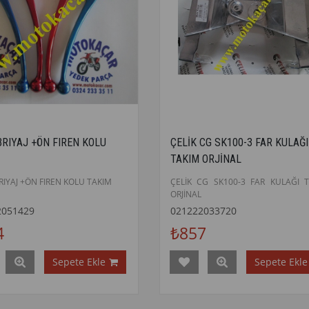
BRIYAJ +ÖN FIREN KOLU
ÇELİK CG SK100-3 FAR KULAĞI
TAKIM ORJİNAL
IYAJ +ÖN FIREN KOLU TAKIM
ÇELİK CG SK100-3 FAR KULAĞI 
ORJİNAL
2051429
021222033720
4
₺857
Sepete Ekle
Sepete Ekle