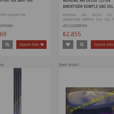
SPORT ÖN JANT GRİ
MONDIAL MG DELÜX 125 ÖN
AMORTISÖR KOMPLE SAG SOL
TAKIM ORJINAL
PORT ÖN JANT GRİ
MONDIAL MG DELÜX 125
AMORTISÖR KOMPLE SAG SOL T
ORJINAL
2055084
451222008365
569
₺2.855
Sepete Ekle
Sepete Ekle
ubu
Şase Grubu