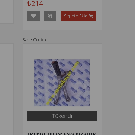
₺214
Sepete Ekle
Şase Grubu
Tükendi