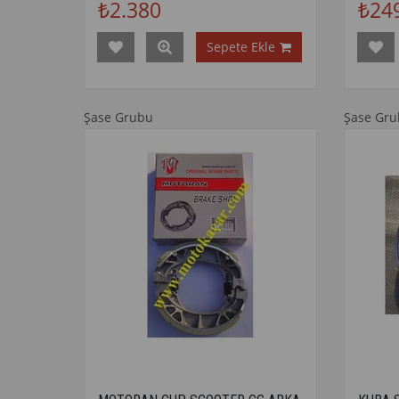
₺2.380
₺24
Sepete Ekle
Şase Grubu
Şase Gr