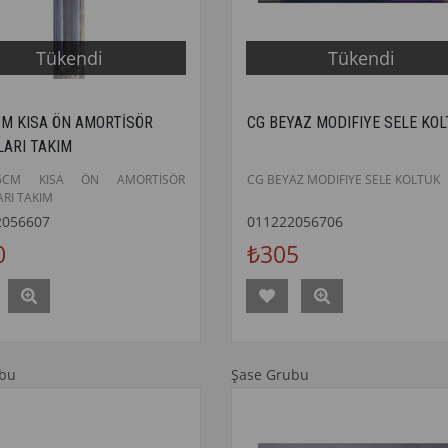
Tükendi
Tükendi
CM KISA ÖN AMORTİSÖR
CG BEYAZ MODIFIYE SELE KO
LARI TAKIM
6CM KISA ÖN AMORTİSÖR
CG BEYAZ MODIFIYE SELE KOLTUK
ARI TAKIM
2056607
011222056706
0
₺305
ubu
Şase Grubu