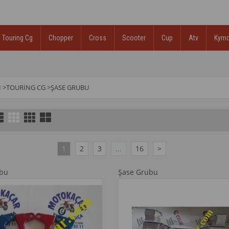
Touring Cg
Chopper
Cross
Scooter
Cup
Atv
Kym
I
>
TOURING CG
>
ŞASE GRUBU
1
2
3
...
16
>
ubu
Şase Grubu