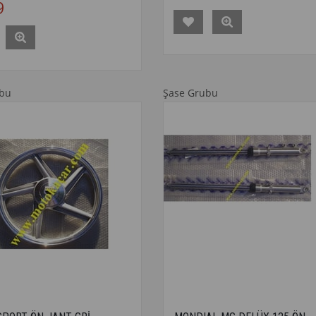
9
ubu
Şase Grubu