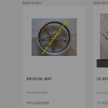
Şase Grubu
Şase Gr
KN150 ÖN JANT
CG 4X
KN150 ÖN JANT
CG 4X1
031222052881
11122