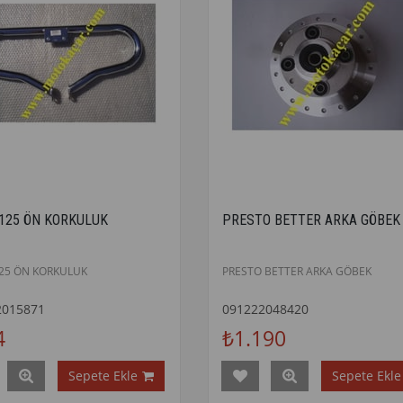
 125 ÖN KORKULUK
PRESTO BETTER ARKA GÖBEK
125 ÖN KORKULUK
PRESTO BETTER ARKA GÖBEK
2015871
091222048420
4
₺1.190
Sepete Ekle
Sepete Ekle