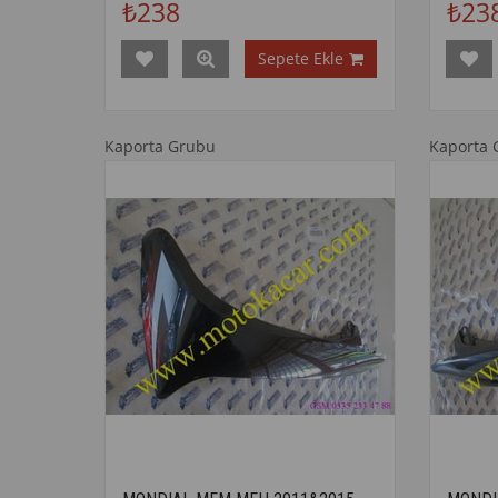
₺238
₺23
Sepete Ekle
Kaporta Grubu
Kaporta 