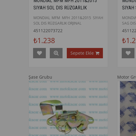
MONDIAL MFM MFH 2011&2015
MONDI
SIYAH SOL DIS RÜZGARLIK
SIYAH
ORJINAL
ORJIN
MONDIAL MFM MFH 2011&2015 SIYAH
MONDIA
SOL DIS RÜZGARLIK ORJINAL
SAG DIS
451122073722
45112
₺1.238
₺1.
Sepete Ekle
Şase Grubu
Motor G