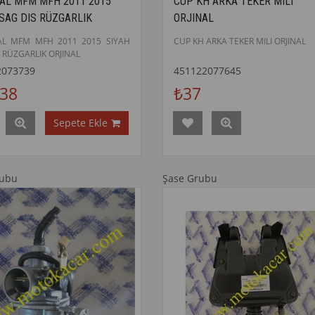
AL MFM MFH 2011 2015
CUP KH ARKA TEKER MILI
 SAG DIS RÜZGARLIK
ORJINAL
AL
L MFM MFH 2011 2015 SIYAH
CUP KH ARKA TEKER MILI ORJINAL
 RÜZGARLIK ORJINAL
2073739
451122077645
238
₺37
Sepete Ekle
rubu
Şase Grubu