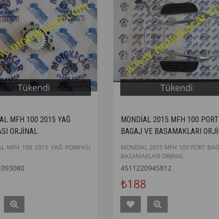
Tükendi
Tükendi
AL MFH 100 2015 YAĞ
MONDİAL 2015 MFH 100 PORT
SI ORJİNAL
BAGAJ VE BASAMAKLARI ORJ
L MFH 100 2015 YAĞ POMPASI
MONDİAL 2015 MFH 100 PORT BAG
BASAMAKLARI ORJİNAL
1093080
4511220945812
₺188