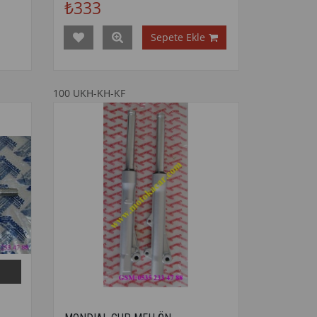
₺333
Sepete Ekle
100 UKH-KH-KF