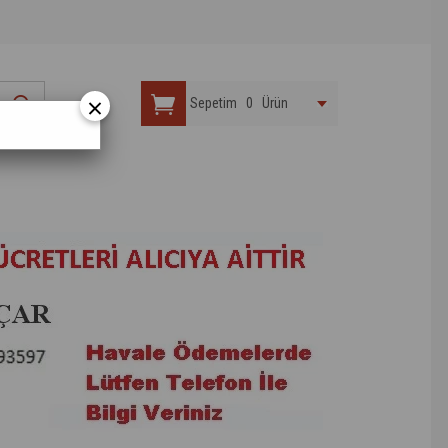
×
Sepetim
0
Ürün