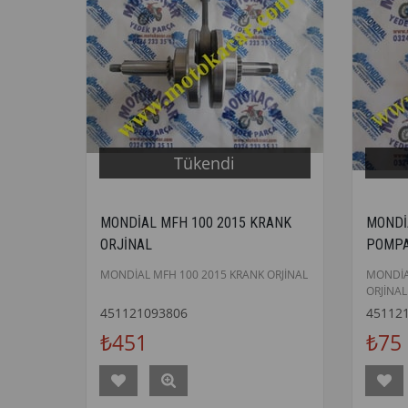
Tükendi
MONDİAL MFH 100 2015 KRANK
MONDİ
ORJİNAL
POMPA
MONDİAL MFH 100 2015 KRANK ORJİNAL
MONDİA
ORJİNAL
451121093806
45112
₺451
₺75