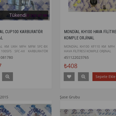
Tükendi
AL CUP100 KARBURATÖR
MONDİAL KH100 HAVA FİLİTRE
AL
KOMPLE ORJİNAL
AL KM UKH MFH MFM SFC-BX
MONDİAL KH100 KF110 KM MFH
 100SFS SFC-AX KARBURATÖR
HAVA FİLİTRESİ KOMPLE ORJİNAL
1081780
451122023765
7
₺408
Sepete Ekle
 2015
Şase Grubu