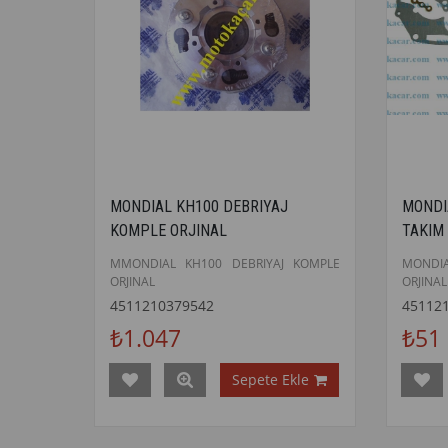
MONDIAL KH100 DEBRIYAJ
MONDI
KOMPLE ORJINAL
TAKIM
MMONDIAL KH100 DEBRIYAJ KOMPLE
MONDI
ORJINAL
ORJINAL
4511210379542
45112
₺1.047
₺51
Sepete Ekle