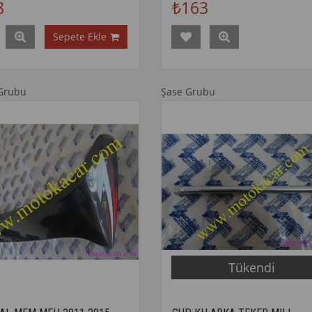
8
₺163
Sepete Ekle
Grubu
Şase Grubu
Tükendi