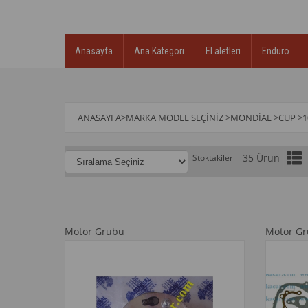
Anasayfa
Ana Kategori
El aletleri
Enduro
ANASAYFA
>
MARKA MODEL SEÇINIZ
>
MONDİAL
>
CUP
>
1
35 Ürün
Stoktakiler
Motor Grubu
Motor G