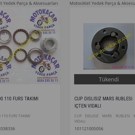
et Yedek Parça & Aksesuarları
Motosiklet Yedek Parça & Aksesu
Tükendi
0 110 FURS TAKIMI
CUP DISLISIZ MARS RUBLESI
IÇTEN VIDALI
 110 FURS TAKIMI
CUP DISLISIZ MARS RUBLESI I
VIDALI
2038336
101121005056