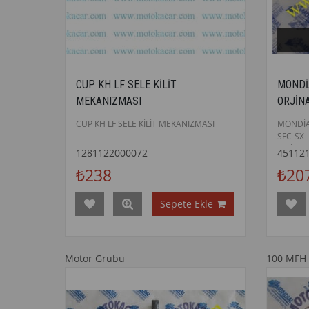
CUP KH LF SELE KİLİT
MONDİ
MEKANIZMASI
ORJİN
CUP KH LF SELE KİLİT MEKANIZMASI
MONDİ
SFC-SX
ORJİNAL
1281122000072
45112
₺238
₺20
Sepete Ekle
Motor Grubu
100 MFH