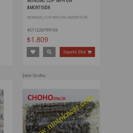
MONDIAL CUP MFH ÖN
AMORTISÖR
MONDIAL CUP MFH ÖN AMORTISÖR
4511220799156
₺1.809
Sepete Ekle
Şase Grubu