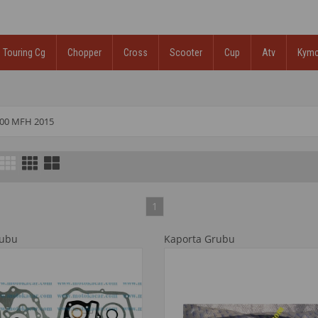
Touring Cg
Chopper
Cross
Scooter
Cup
Atv
Kym
00 MFH 2015
1
rubu
Kaporta Grubu