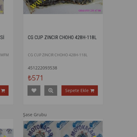
Sİ
CG CUP ZINCIR CHOHO 428H-118L
 MFM
CG CUP ZINCIR CHOHO 428H-118L
451222093538
₺571
Sepete Ekle
Şase Grubu