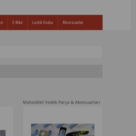
co
E-Bıke
Lastik Grubu
Aksesuarlar
Motosiklet Yedek Parça & Aksesuarları