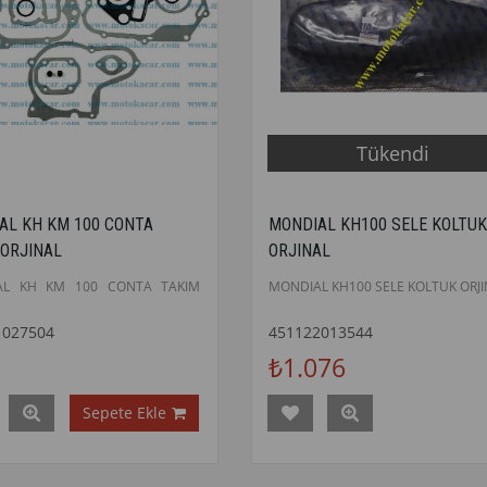
Tükendi
AL KH KM 100 CONTA
MONDIAL KH100 SELE KOLTUK
 ORJINAL
ORJINAL
AL KH KM 100 CONTA TAKIM
MONDIAL KH100 SELE KOLTUK ORJI
1027504
451122013544
₺1.076
Sepete Ekle