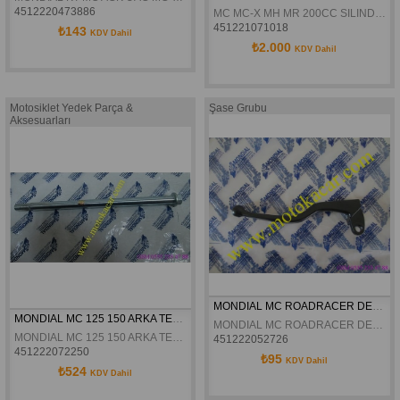
4512220473886
MC MC-X MH MR 200CC SILINDIR ÜST KAPAK DELTAFORCE
451221071018
₺143
KDV Dahil
₺2.000
KDV Dahil
Motosiklet Yedek Parça &
Şase Grubu
Aksesuarları
MONDIAL MC ROADRACER DEBRIYAJ KOLU ORJINAL
MONDIAL MC 125 150 ARKA TEKER MILI 15-26-5 ORJINAL
MONDIAL MC ROADRACER DEBRIYAJ KOLU ORJINAL
MONDIAL MC 125 150 ARKA TEKER MILI 15-26-5 ORJINAL
451222052726
451222072250
₺95
KDV Dahil
₺524
KDV Dahil