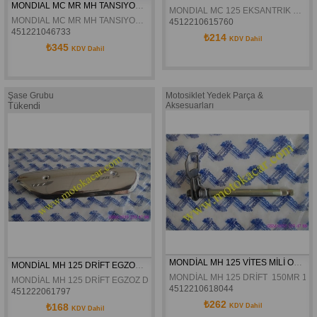
MONDIAL MC MR MH TANSIYONER ORJINAL
MONDIAL MC 125 EKSANTRIK ZINCIR GERGI KILAVUZU ALT ORJINAL
MONDIAL MC MR MH TANSIYONER ORJINAL
4512210615760
451221046733
₺214
KDV Dahil
₺345
KDV Dahil
Şase Grubu
Motosiklet Yedek Parça &
Tükendi
Aksesuarları
MONDİAL MH 125 VİTES MİLİ ORJİNAL
MONDİAL MH 125 DRİFT EGZOZ DEKOR KAPAĞI ORJİNAL
MONDİAL MH 125 DRİFT  150MR 150
MONDİAL MH 125 DRİFT EGZOZ DEKOR KAPAĞI ORJİNAL
4512210618044
451222061797
₺262
₺168
KDV Dahil
KDV Dahil