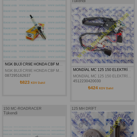
Tükendi
NGK BUJİ CR9E HONDA CBF MONDİAL MC MR MH
MONDİAL MC 125 150 ELEKTRİK TESİSATI KOMPLE ORJİNAL
NGK BUJİ CR9E HONDA CBF MONDİAL MC MR MH
087295162637
MONDİAL MC 125 150 ELEKTRİK TESİSATI KOMPLE ORJİNAL
4512230420030
₺823
KDV Dahil
₺424
KDV Dahil
150 MC-ROADRACER
125 MH DRİFT
Tükendi