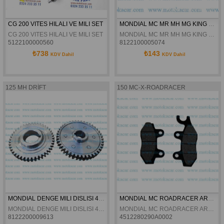
CG 200 VITES HILALI VE MILI SET
MONDIAL MC MR MH MG KING MX YAG POMPA  ZINCIRI 2/3 38L
CG 200 VITES HILALI VE MILI SET
MONDIAL MC MR MH MG KING MX YAG POMPA ZINCIRI 2/3 38L
5122100000560
8122100005074
₺738
₺143
KDV Dahil
KDV Dahil
125 MH DRİFT
150 MC-X-ROADRACER
MONDIAL DENGE MILI DISLISI 43T-43T 125MH 150MR 150MC MC-X MG-K 125MC XT-X 150KT
MONDIAL MC ROADRACER ARKA FREN BALATASI
MONDIAL DENGE MILI DISLISI 43T-43T 125MH 150MR 150MC MC-X MG-K 125MC XT-X 150KT
MONDIAL MC ROADRACER ARKA FREN BALATASI
8122200009613
4512280290A0002