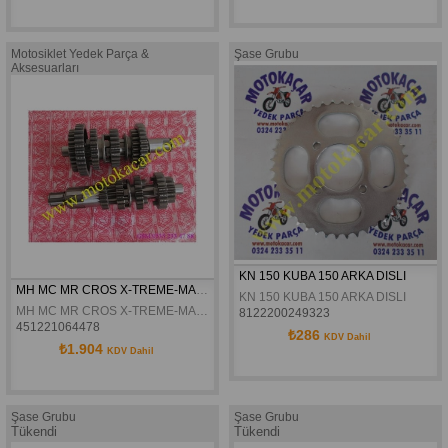
Motosiklet Yedek Parça &
Şase Grubu
Aksesuarları
KN 150 KUBA 150 ARKA DISLI
MH MC MR CROS X-TREME-MAX DELTAFORCE SANZIMAN DISLI SETI
KN 150 KUBA 150 ARKA DISLI
MH MC MR CROS X-TREME-MAX DELTAFORCE SANZIMAN DISLI SETI
8122200249323
451221064478
₺286
KDV Dahil
₺1.904
KDV Dahil
Şase Grubu
Şase Grubu
Tükendi
Tükendi