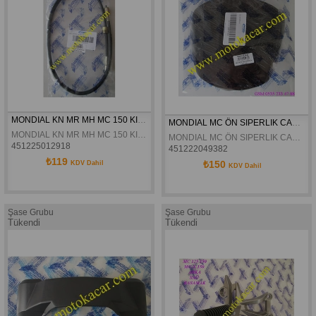
MONDIAL KN MR MH MC 150 KILOMETRE TELI ORJINAL
MONDIAL MC ÖN SIPERLIK CAMI ORJINAL
MONDIAL KN MR MH MC 150 KILOMETRE TELI ORJINAL
MONDIAL MC ÖN SIPERLIK CAMI ORJINAL
451225012918
451222049382
₺119
₺150
KDV Dahil
KDV Dahil
Şase Grubu
Şase Grubu
Tükendi
Tükendi