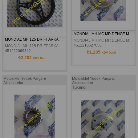
MONDIAL MH MC MR DENGE MILI DISLI KARSILIGI  43T ORJINAL
MONDIAL MH 125 DRIFT ARKA JANT ORJINAL
MONDIAL MH MC MR DENGE MILI DISLI KARSILIGI 43T ORJINAL
4512210527650
MONDIAL MH 125 DRIFT ARKA JANT ORJINAL
451222069342
₺1.285
KDV Dahil
₺2.202
KDV Dahil
Motosiklet Yedek Parça &
Motosiklet Yedek Parça &
Aksesuarları
Aksesuarları
Tükendi