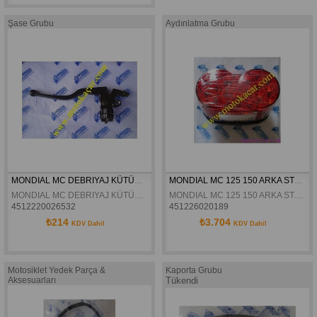
Şase Grubu
Aydınlatma Grubu
MONDIAL MC DEBRIYAJ KÜTÜGÜ KOMPLE ORJINAL
MONDIAL MC 125 150 ARKA STOP ORJINAL
MONDIAL MC DEBRIYAJ KÜTÜGÜ KOMPLE ORJINAL
MONDIAL MC 125 150 ARKA STOP ORJINAL
4512220026532
451226020189
₺214
₺3.704
KDV Dahil
KDV Dahil
Motosiklet Yedek Parça &
Kaporta Grubu
Aksesuarları
Tükendi