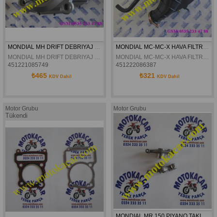
MONDIAL MH DRIFT DEBRIYAJ KAPAGI ORJINAL
MONDIAL MC-MC-X HAVA FILTRESI KOMPLE ORJINAL
MONDIAL MH DRIFT DEBRIYAJ KAPAGI ORJINAL
MONDIAL MC-MC-X HAVA FILTRESI KOMPLE ORJINAL
451221085749
451222086387
₺465
₺321
KDV Dahil
KDV Dahil
Motor Grubu
Motor Grubu
Tükendi
MONDIAL MR 150 PIYANO TAKIM BILYALI