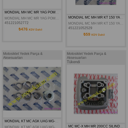
MONDIAL MH MC MR YAG POMPASI ROTOR DISLISI ORJINAL
MONDIAL MC MH MR KT 150 YAG POMPASI ROTOR KAPAGI KOMPLE ORJINAL
MONDIAL MH MC MR YAG POMPASI ROTOR DISLISI ORJINAL
451221052772
MONDIAL MC MH MR KT 150 YAG POMPASI ROTOR KAPAGI KOMPLE ORJINAL
451221052529
₺476
KDV Dahil
₺59
KDV Dahil
Motosiklet Yedek Parça &
Motosiklet Yedek Parça &
Aksesuarları
Aksesuarları
Tükendi
MONDIAL KT MC AGK UAG MG-C MG-S MG-D UGK MG-K MX-G FURS TAKIM ORJINAL
MC MC-X MH MR 200CC SILINDIR ÜST KAPAK DELTAFORCE
MONDIAL KT MC AGK UAG MG-C MG-S MG-D UGK MG-K MX-G FURS TAKIM ORJINAL