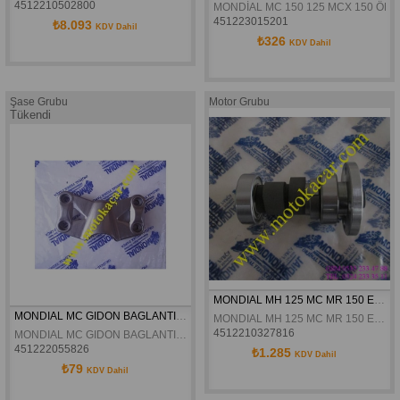
4512210502800
MONDİAL MC 150 125 MCX 150 ÖN 
451223015201
₺8.093
KDV Dahil
₺326
KDV Dahil
Şase Grubu
Motor Grubu
Tükendi
MONDIAL MH 125 MC MR 150 EKSANTRIK MILI ORJINAL
MONDIAL MC GIDON BAGLANTI KELEPCESI ORJINAL
MONDIAL MH 125 MC MR 150 EKSANTRIK MILI ORJINAL
4512210327816
MONDIAL MC GIDON BAGLANTI KELEPCESI ORJINAL
451222055826
₺1.285
KDV Dahil
₺79
KDV Dahil