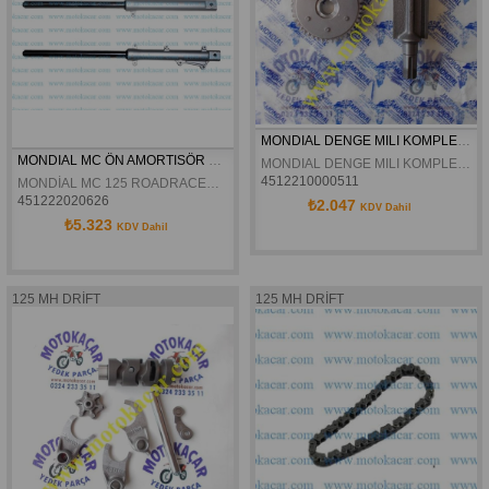
MONDIAL DENGE MILI KOMPLE 125MH 150MR 150MC MC-X 125MC ORJINAL
MONDIAL MC ÖN AMORTISÖR KOMPLE TAKIM ORJINAL
MONDIAL DENGE MILI KOMPLE 125MH 150MR 150MC MC-X 125MC ORJINAL
4512210000511
MONDİAL MC 125 ROADRACER MC 125 ROADRACER MC-X 150 ROADRACER ÖN AMORTİSÖR KOMPLE TAKIM ORJİNAL
451222020626
₺2.047
KDV Dahil
₺5.323
KDV Dahil
125 MH DRİFT
125 MH DRİFT