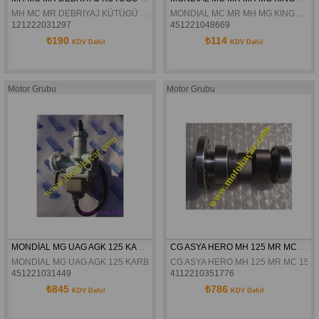
MH MC MR DEBRIYAJ KÜTÜGÜ KOMPLE
MONDIAL MC MR MH MG KING MX YAG POMPA ZINCIRI ORJINAL
121222031297
451221048669
₺190
₺114
KDV Dahil
KDV Dahil
Motor Grubu
Motor Grubu
MONDİAL MG UAG AGK 125 KARBURATÖR ORJİNAL
CG ASYA HERO MH 125 MR MC 150 EKSANTRİK MİLİ
MONDİAL MG UAG AGK 125 KARBURATÖR ORJİNAL
CG ASYA HERO MH 125 MR MC 150 
451221031449
4112210351776
₺845
₺786
KDV Dahil
KDV Dahil