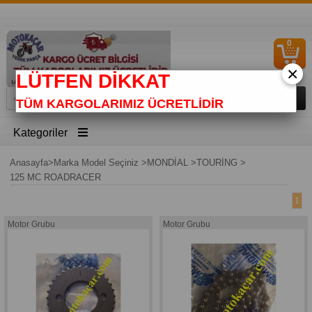
0
S
Ü
×
LÜTFEN DİKKAT
TÜM KARGOLARIMIZ ÜCRETLİDİR
Kategoriler
Anasayfa
>
Marka Model Seçiniz
>
MONDİAL
>
TOURİNG
>
125 MC ROADRACER
1
Motor Grubu
Motor Grubu