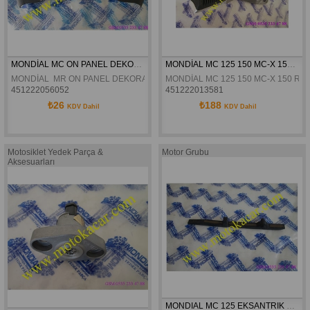
MONDİAL MC ON PANEL DEKORATIF KAPAK ORJİNAL
MONDİAL MC 125 150 MC-X 150 ROADRACER  SAĞ ARKA BASAMAK ORJİNAL
MONDİAL  MR ON PANEL DEKORATIF KAPAK ORJİNAL
MONDİAL MC 125 150 MC-X 150 R
451222056052
451222013581
₺26
₺188
KDV Dahil
KDV Dahil
Motosiklet Yedek Parça &
Motor Grubu
Aksesuarları
MONDIAL MC 125 EKSANTRIK ZINCIR GERGI KILAVUZU ALT ORJINAL