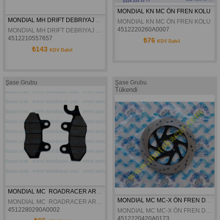
MONDIAL KN MC ÖN FREN KOLU
MONDIAL MH DRIFT DEBRIYAJ KAPAK CONTASI ORJINAL
MONDIAL KN MC ÖN FREN KOLU
4512220260A0007
MONDIAL MH DRIFT DEBRIYAJ KAPAK CONTASI ORJINAL
4512210557657
₺76
KDV Dahil
₺143
KDV Dahil
Şase Grubu
Şase Grubu
Tükendi
MONDIAL MC  ROADRACER ARKA FREN BALATASI
MONDIAL MC MC-X ÖN FREN DISKI ORJINAL
MONDIAL MC  ROADRACER ARKA FREN BALATASI
4512280290A0002
MONDIAL MC MC-X ÖN FREN DISKI ORJINAL
4512220420A0173