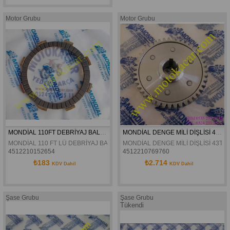
Motor Grubu
Motor Grubu
MONDİAL 110FT DEBRİYAJ BALATASI ORJİNAL
MONDİAL DENGE MİLİ DİŞLİSİ 43T 125MH 150MR 150MC MC-X MG-K 125MC XT-X 150KT ORJİNAL
MONDİAL 110 FT LÜ DEBRİYAJ BALATASI ORJİNAL
MONDİAL DENGE MİLİ DİŞLİSİ 43T 
4512210152654
4512210769760
₺183
₺2.714
KDV Dahil
KDV Dahil
Şase Grubu
Şase Grubu
Tükendi