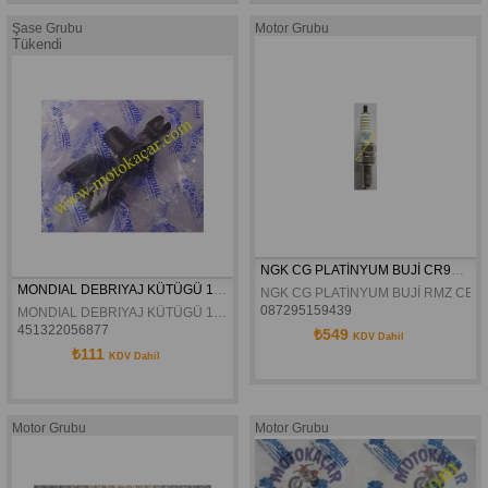
Şase Grubu
Motor Grubu
Tükendi
NGK CG PLATİNYUM BUJİ CR9EVX
MONDIAL DEBRIYAJ KÜTÜGÜ 125 MH ORJINAL
NGK CG PLATİNYUM BUJİ RMZ CBF
087295159439
MONDIAL DEBRIYAJ KÜTÜGÜ 125 MH ORJINAL
451322056877
₺549
KDV Dahil
₺111
KDV Dahil
Motor Grubu
Motor Grubu