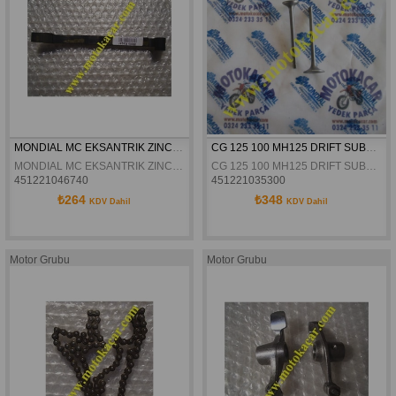
MONDIAL MC EKSANTRIK ZINCIR KILAVUZU ÜST ORJINAL
CG 125 100 MH125 DRIFT SUBAP ORJINAL
MONDIAL MC EKSANTRIK ZINCIR KILAVUZU ÜST ORJINAL
CG 125 100 MH125 DRIFT SUBAP ORJINAL
451221046740
451221035300
₺264
₺348
KDV Dahil
KDV Dahil
Motor Grubu
Motor Grubu