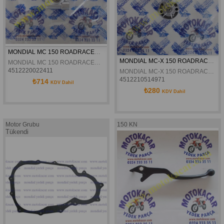
MONDIAL MC 150 ROADRACER KILOMETRE ADABTÖRÜ ORJINAL
MONDIAL MC-X 150 ROADRACER YAG POMPASI ORJINAL
MONDIAL MC 150 ROADRACER KILOMETRE ADABTÖRÜ ORJINAL
4512220022411
MONDIAL MC-X 150 ROADRACER YAG POMPASI ORJINAL
4512210514971
₺714
KDV Dahil
₺280
KDV Dahil
Motor Grubu
150 KN
Tükendi