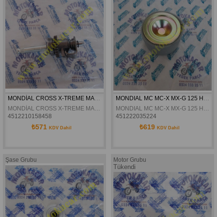
MONDİAL CROSS X-TREME MAX MARŞ DİŞLİSİ KOLÇAK MİLİ KOMPLE ORJİNAL
MONDIAL MC MC-X MX-G 125 HAVAFILTRE IÇI KOMPLE ORJINAL
MONDİAL CROSS X-TREME MAX MARŞ DİŞLİSİ KOLÇAK MİLİ KOMPLE ORJİNAL
MONDIAL MC MC-X MX-G 125 HAVAFILTRE IÇI KOMPLE ORJINAL
4512210158458
451222035224
₺571
₺619
KDV Dahil
KDV Dahil
Şase Grubu
Motor Grubu
Tükendi