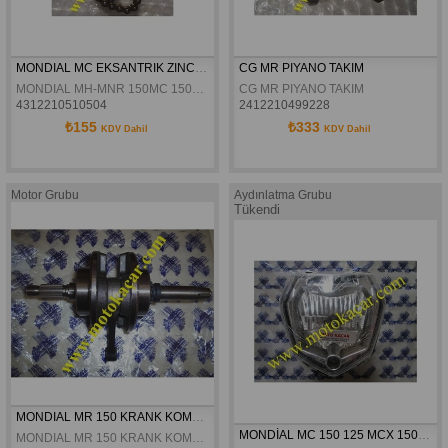
MONDIAL MC EKSANTRIK ZINCIRI 25H-98L
CG MR PIYANO TAKIM
MONDIAL MH-MNR 150MC 150MH 125MH 150MR 125MC MC-X KD-L KDE5 KD-F EKSANTRIK ZINCIRI 25H-98L
CG MR PIYANO TAKIM
4312210510504
2412210499228
₺155
₺333
KDV Dahil
KDV Dahil
Motor Grubu
Aydınlatma Grubu
Tükendi
MONDIAL MR 150 KRANK KOMPLE ORJINAL
MONDİAL MC 150 125 MCX 150 ÖN FAR ORJİNAL
MONDIAL MR 150 KRANK KOMPLE ORJINAL