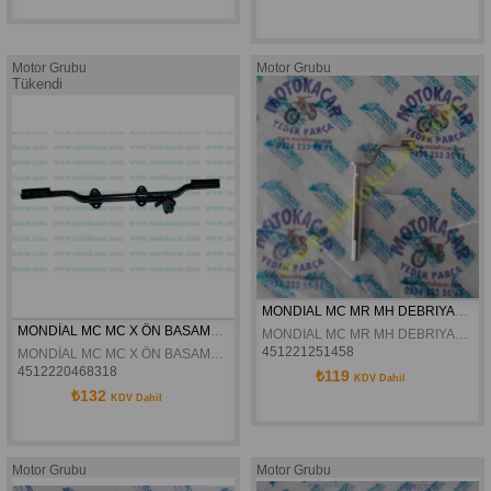
Motor Grubu
Motor Grubu
Tükendi
MONDIAL MC MR MH DEBRIYAJ AYIRMA KOLU ORJINAL
MONDİAL MC MC X ÖN BASAMAK DEMİRİ ORJİNAL
MONDIAL MC MR MH DEBRIYAJ AYIRMA KOLU ORJINAL
451221251458
MONDİAL MC MC X ÖN BASAMAK DEMİRİ ORJİNAL
4512220468318
₺119
KDV Dahil
₺132
KDV Dahil
Motor Grubu
Motor Grubu