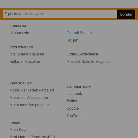
Gönder
KURUMSAL
Hakkımızda
Garanti Şartları
İletişim
SÖZLEŞMELER
İptal & İade Koşulları
Gizlilik Sözleşmesi
Kullanım Koşulları
Mesafeli Satış Sözleşmesi
KATEGORİLER
BİZİ TAKİP EDİN
Motosiklet Yedek Parçaları
facebook.
Motosiklet Aksesuarları
Twitter
Motor modifiye parçalar
Google
YouTube
İletişim
Moto Kaçar
Yeni Mah. 117.cad No:49/D