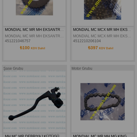
MONDIAL MC MR MH EKSANTRIK  DISLISI ORJINAL
MONDIAL MC MCX MR MH EKSANTRIK ZINCIRI ORJ
MONDIAL MC MR MH EKSANTRIK  DISLISI ORJINAL
MONDIAL MC MCX MR MH EKSANTRIK ZINCIRI ORJ
451221046757
4512210206104
₺100
₺397
KDV Dahil
KDV Dahil
Şase Grubu
Motor Grubu
MH MC MR DEBRIYAJ KÜTÜGÜ KOMPLE
MONDIAL MC MR MH MG KING MX YAG POMPA  ZINCIRI ORJINAL