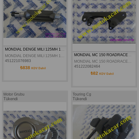
MONDIAL DENGE MILI 125MH 150MR 150MC MC-X 125MC ORJINAL
MONDIAL MC 150 ROADRACER  MOTOR ÖN BAGLANTI BRAKETI ORJINAL
MONDIAL DENGE MILI 125MH 150MR 150MC MC-X 125MC ORJINAL
451221076983
MONDIAL MC 150 ROADRACER  MOTOR ÖN BAGLANTI BRAKETI ORJINAL
451222082464
₺838
KDV Dahil
₺82
KDV Dahil
Motor Grubu
Touring Cg
Tükendi
Tükendi