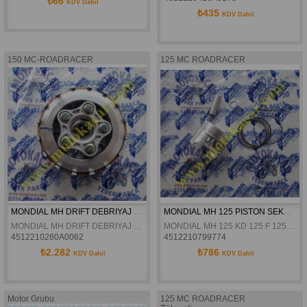
₺66
KDV Dahil
₺435
KDV Dahil
150 MC-ROADRACER
125 MC ROADRACER
MONDIAL MH DRIFT DEBRIYAJ KOMPLE ORJINAL
MONDIAL MH 125 PISTON SEKMAN SETI ORJINAL
MONDIAL MH DRIFT DEBRIYAJ KOMPLE ORJINAL
MONDIAL MH 125 KD 125 F 125 DRİFT L VULTURE 125 İ PISTON SEKMAN SETI ORJINAL
4512210260A0062
4512210799774
₺2.282
₺786
KDV Dahil
KDV Dahil
Motor Grubu
125 MC ROADRACER