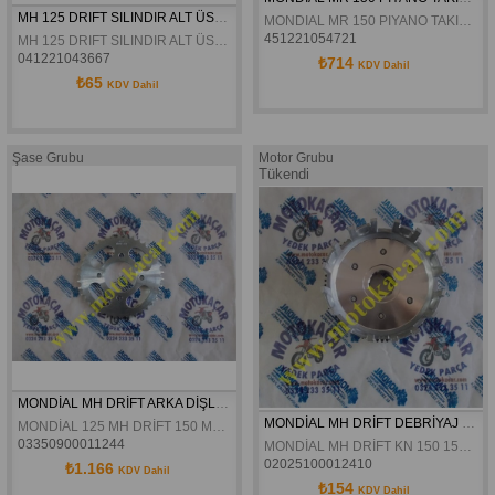
MH 125 DRIFT SILINDIR ALT ÜST CONTA
MONDIAL MR 150 PIYANO TAKIM BILYALI
451221054721
MH 125 DRIFT SILINDIR ALT ÜST CONTA
041221043667
₺714
KDV Dahil
₺65
KDV Dahil
Şase Grubu
Motor Grubu
Tükendi
MONDİAL MH DRİFT ARKA DİŞLİ ORJİNAL
MONDİAL MH DRİFT DEBRİYAJ DİŞLİSİ ORJİNAL
MONDİAL 125 MH DRİFT 150 MR VULTURE 150 MC ROADRACER MC-X 150 ROADRACER 125 MC ROADRACER 150 MH DRİFT MH-MİNÖR ARKA DİŞLİ ORJİNAL
03350900011244
MONDİAL MH DRİFT KN 150 150MR 150MC MC-X MG-K 125MC 150KT 135UAG MG-SB50 150MH MH-MNR DEBRİYAJ DİŞLİSİ ORJİNAL
02025100012410
₺1.166
KDV Dahil
₺154
KDV Dahil