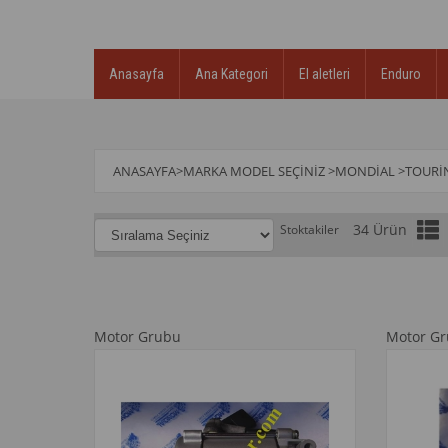
Anasayfa
Ana Kategori
El aletleri
Enduro
ANASAYFA
>
MARKA MODEL SEÇINIZ
>
MONDİAL
>
TOURİ
34 Ürün
Stoktakiler
Motor Grubu
Motor G