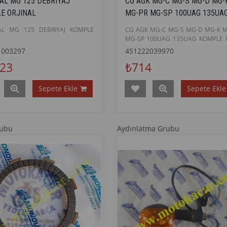
AL MG 125 DEBRIYAJ
CG AGK MG-C MG-S MG-D MG-
E ORJINAL
MG-PR MG-SP 100UAG 135UA
KOMPLE HAVA FILTRE ORJINA
AL MG 125 DEBRIYAJ KOMPLE
CG AGK MG-C MG-S MG-D MG-K 
MG-SP 100UAG 135UAG KOMPLE 
FILTRE ORJINAL
1003297
451222039970
523
₺714
Sepete Ekle
Sepete Ekle
rubu
Aydınlatma Grubu