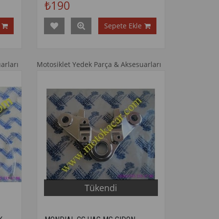
₺190
Sepete Ekle
arları
Motosiklet Yedek Parça & Aksesuarları
Tükendi