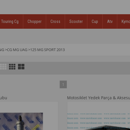
Touring Cg
Chopper
Cross
Scooter
Cup
Atv
Kym
NG
>
CG MG UAG
>
125 MG SPORT 2013
1
rubu
Motosiklet Yedek Parça & Aksesu