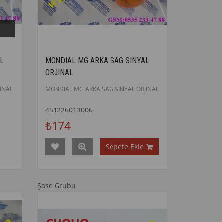
L
MONDIAL MG ARKA SAG SINYAL
ORJINAL
INAL
MONDIAL MG ARKA SAG SINYAL ORJINAL
451226013006
₺174
Sepete Ekle
Şase Grubu