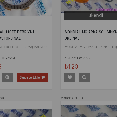
Tükendi
AL 110FT DEBRİYAJ
MONDIAL MG ARKA SOL SINYA
ASI ORJİNAL
ORJINAL
L 110 FT LÜ DEBRİYAJ BALATASI
MONDIAL MG ARKA SOL SINYAL ORJ
10152654
451226085836
3
₺120
Sepete Ekle
ubu
Motor Grubu