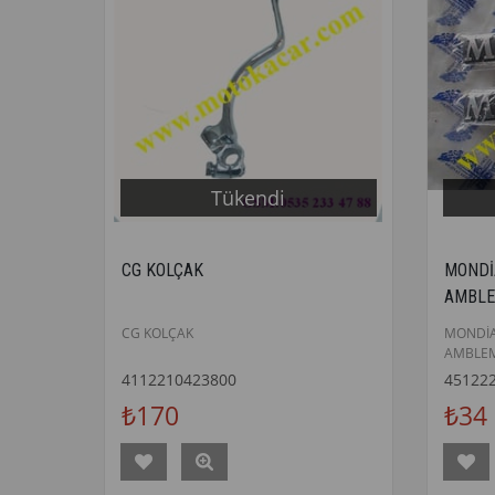
Tükendi
CG KOLÇAK
MONDİ
AMBLE
CG KOLÇAK
MONDİ
AMBLEM
4112210423800
45122
₺170
₺34