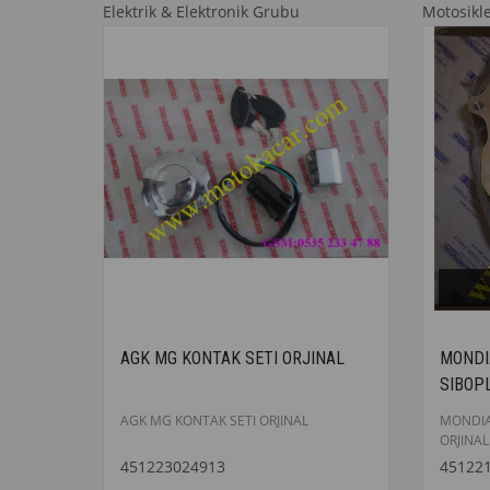
Elektrik & Elektronik Grubu
Motosikl
AGK MG KONTAK SETI ORJINAL
MONDI
SIBOP
AGK MG KONTAK SETI ORJINAL
MONDIA
ORJINAL
451223024913
45122