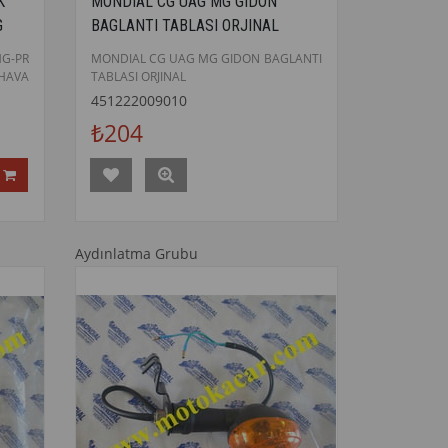
K
MONDIAL CG UAG MG GIDON
G
BAGLANTI TABLASI ORJINAL
L
MG-PR
MONDIAL CG UAG MG GIDON BAGLANTI
HAVA
TABLASI ORJINAL
451222009010
₺204
Aydınlatma Grubu