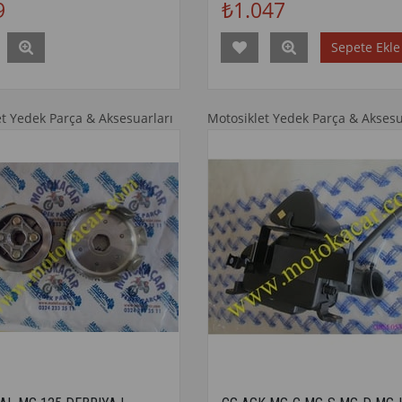
9
₺1.047
Sepete Ekle
et Yedek Parça & Aksesuarları
Motosiklet Yedek Parça & Aksesu