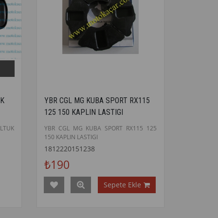
UK
YBR CGL MG KUBA SPORT RX115
125 150 KAPLIN LASTIGI
LTUK
YBR CGL MG KUBA SPORT RX115 125
150 KAPLIN LASTIGI
1812220151238
₺190
Sepete Ekle