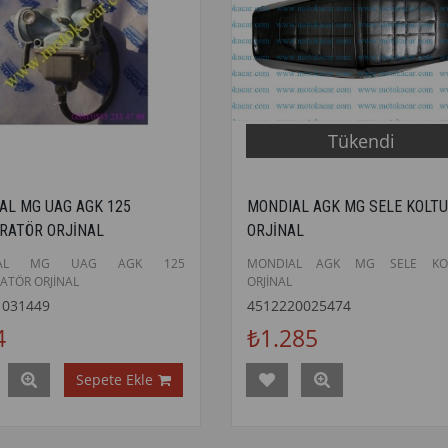
Tükendi
AL MG UAG AGK 125
MONDIAL AGK MG SELE KOLT
RATÖR ORJİNAL
ORJİNAL
İAL MG UAG AGK 125
MONDIAL AGK MG SELE KO
ATÖR ORJİNAL
ORJİNAL
1031449
4512220025474
4
₺1.285
Sepete Ekle