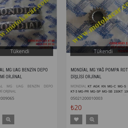
Tükendi
Tükendi
AL MG UAG BENZİN DEPO
MONDİAL MG YAĞ POMPA RO
Mİ ORJİNAL
DİŞLİSİ ORJİNAL
AL MG UAG BENZİN DEPO
MONDİAL
KT AGK KN MG-C MG-S
İ ORJİNAL
KT-3 MG-PR MG-SP MG-SB 150KT 1
135UAG MST-00 MSTX-00 MST-
50
2009065
05021200010003
POMPA ROTOR DİŞLİSİ ORJİNAL
₺20