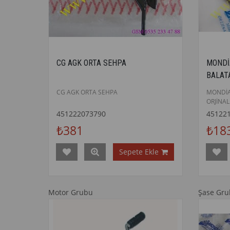
CG AGK ORTA SEHPA
MONDİ
BALAT
CG AGK ORTA SEHPA
MONDİA
ORJİNAL
451222073790
45122
₺381
₺18
Sepete Ekle
Motor Grubu
Şase Gr