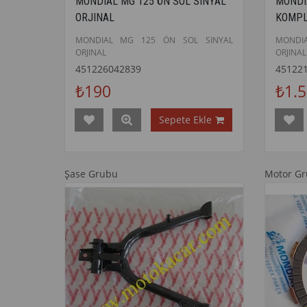
MONDIAL MG 125 ÖN SOL SINYAL
MONDI
ORJINAL
KOMPL
MONDIAL MG 125 ÖN SOL SINYAL
MONDI
ORJINAL
ORJINAL
451226042839
45122
₺190
₺1.
Sepete Ekle
Şase Grubu
Motor G