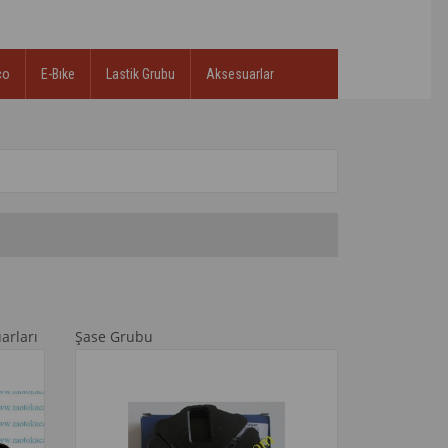
co
E-Bıke
Lastik Grubu
Aksesuarlar
arları
Şase Grubu