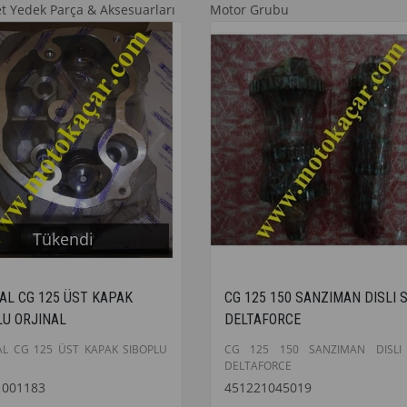
et Yedek Parça & Aksesuarları
Motor Grubu
Tükendi
AL CG 125 ÜST KAPAK
CG 125 150 SANZIMAN DISLI S
LU ORJINAL
DELTAFORCE
L CG 125 ÜST KAPAK SIBOPLU
CG 125 150 SANZIMAN DISLI 
DELTAFORCE
1001183
451221045019