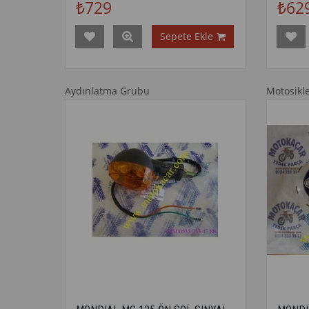
₺729
₺62
Sepete Ekle
Aydınlatma Grubu
Motosikl