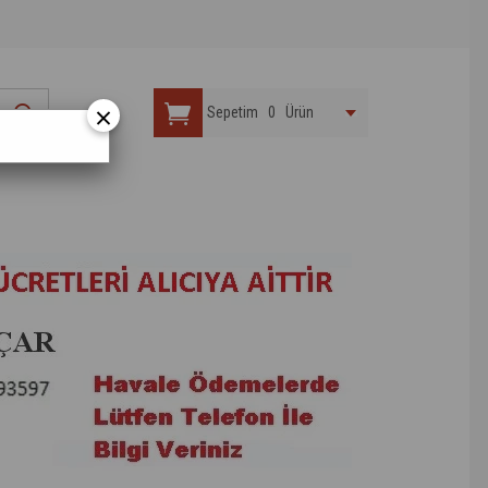
×
Sepetim
0
Ürün