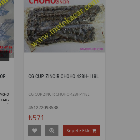
TOR
CG CUP ZINCIR CHOHO 428H-118L
CG CUP ZINCIR CHOHO 428H-118L
 MG-D
00UAG
YAĞ
451222093538
₺571
Sepete Ekle