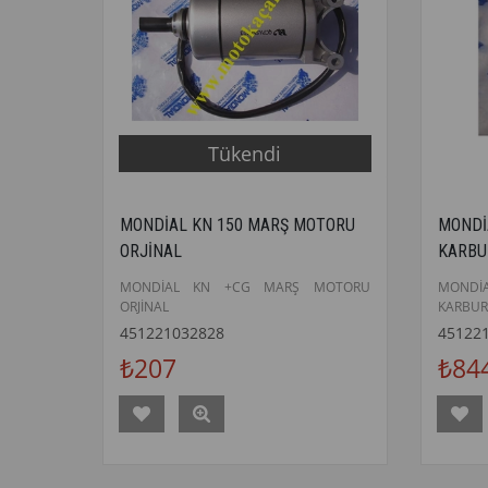
Tükendi
MONDİAL KN 150 MARŞ MOTORU
MONDİ
ORJİNAL
KARBU
MONDİAL KN +CG MARŞ MOTORU
MOND
ORJİNAL
KARBUR
451221032828
45122
₺207
₺84