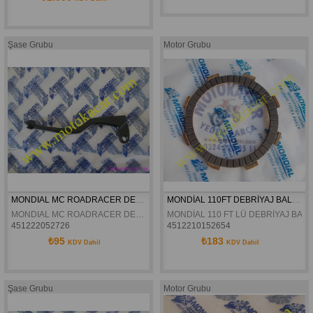
Şase Grubu
Motor Grubu
MONDIAL MC ROADRACER DEBRIYAJ KOLU ORJINAL
MONDİAL 110FT DEBRİYAJ BALATASI ORJİNAL
MONDIAL MC ROADRACER DEBRIYAJ KOLU ORJINAL
MONDİAL 110 FT LÜ DEBRİYAJ BALA
451222052726
4512210152654
₺95
₺183
KDV Dahil
KDV Dahil
Şase Grubu
Motor Grubu