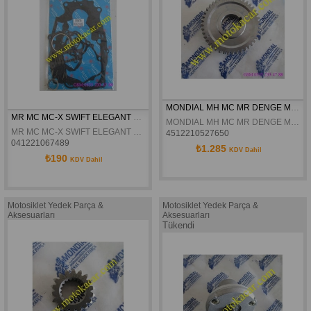
MONDIAL MH MC MR DENGE MILI DISLI KARSILIGI  43T ORJINAL
MR MC MC-X SWIFT ELEGANT LEGEND 150 CONTA TAKIMI
MONDIAL MH MC MR DENGE MILI DISLI KARSILIGI 43T ORJINAL
MR MC MC-X SWIFT ELEGANT LEGEND 150 CONTA TAKIMI
4512210527650
041221067489
₺1.285
KDV Dahil
₺190
KDV Dahil
Motosiklet Yedek Parça &
Motosiklet Yedek Parça &
Aksesuarları
Aksesuarları
Tükendi