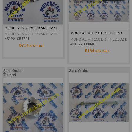
MONDIAL MR 150 PIYANO TAKIM BILYALI
MONDİAL MH 150 DRİFT EGZOZ DEKOR KAPAĞI ORJİNAL
MONDIAL MR 150 PIYANO TAKIM BILYALI
451221054721
MONDİAL MH 150 DRİFT EGZOZ DE
451222093040
₺714
KDV Dahil
₺154
KDV Dahil
Şase Grubu
Şase Grubu
Tükendi