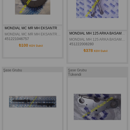
MONDIAL MC MR MH EKSANTRIK  DISLISI ORJINAL
MONDIAL MH 125 ARKA BASAMAK KOMPLE SAG ORJINAL
MONDIAL MC MR MH EKSANTRIK  DISLISI ORJINAL
451221046757
MONDIAL MH 125 ARKA BASAMAK KOMPLE SAG ORJINAL
451222008280
₺100
KDV Dahil
₺378
KDV Dahil
Şase Grubu
Şase Grubu
Tükendi