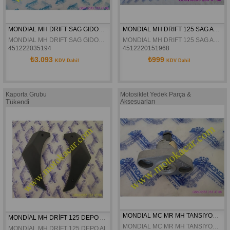
MONDIAL MH DRIFT SAG GIDON ORJINAL
MONDIAL MH DRIFT 125 SAG AKÜ KAPAGI ORJINAL
MONDIAL MH DRIFT SAG GIDON ORJINAL
MONDIAL MH DRIFT 125 SAG AKÜ KAPAGI ORJINAL
451222035194
4512220151968
₺3.093
₺999
KDV Dahil
KDV Dahil
Kaporta Grubu
Motosiklet Yedek Parça &
Tükendi
Aksesuarları
MONDIAL MC MR MH TANSIYONER ORJINAL
MONDİAL MH DRİFT 125 DEPO ALT SAĞ SOL DEKOR KAPAK ORJİNAL
MONDIAL MC MR MH TANSIYONER ORJINAL
MONDİAL MH DRİFT 125 DEPO ALT SAĞ SOL DEKOR KAPAK ORJİNAL 