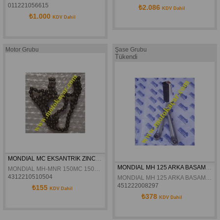
011221056615
₺2.086
KDV Dahil
₺1.000
KDV Dahil
Motor Grubu
Şase Grubu
Tükendi
MONDIAL MC EKSANTRIK ZINCIRI 25H-98L
MONDIAL MH 125 ARKA BASAMAK KOMPLE SOL ORJINAL
MONDIAL MH-MNR 150MC 150MH 125MH 150MR 125MC MC-X KD-L KDE5 KD-F EKSANTRIK ZINCIRI 25H-98L
4312210510504
MONDIAL MH 125 ARKA BASAMAK KOMPLE SOL ORJINAL
451222008297
₺155
KDV Dahil
₺378
KDV Dahil