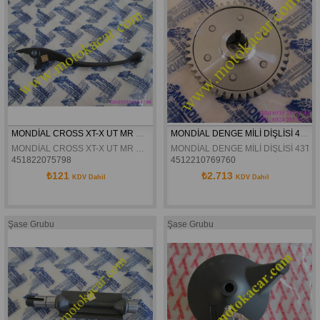
MONDİAL CROSS XT-X UT MR MH ÖN FREN KOLU ORJİNAL
MONDİAL DENGE MİLİ DİŞLİSİ 43T 125MH 150MR 150MC MC-X MG-K 125MC XT-X 150KT ORJİNAL
MONDİAL CROSS XT-X UT MR MH ÖN FREN KOLU ORJİNAL
MONDİAL DENGE MİLİ DİŞLİSİ 43T 
451822075798
4512210769760
₺121
₺2.713
KDV Dahil
KDV Dahil
Şase Grubu
Şase Grubu