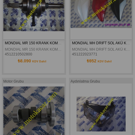
MONDIAL MR 150 KRANK KOMPLE ORJINAL
MONDIAL MH DRIFT SOL AKÜ KAPAGI  ORJINAL
MONDIAL MR 150 KRANK KOMPLE ORJINAL
MONDIAL MH DRIFT SOL AKÜ KAPAGI  ORJINAL
4512210502800
451222023771
₺8.090
₺952
KDV Dahil
KDV Dahil
Motor Grubu
Aydınlatma Grubu