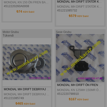
MONDIAL MH DRIFT STATÖR KAPAGI ORJINAL
MONDIAL KN 150 ÖN FREN BALATASI (Deltaforce)
4512220260A0008
MONDIAL MH DRIFT STATÖR KAPAGI ORJINAL
451221085732
₺74
KDV Dahil
₺579
KDV Dahil
Motor Grubu
Şase Grubu
Tükendi
MONDİAL MH DRİFT ÖN FREN DİSK BALATASI ORJİNAL
MONDIAL MH DRIFT DEBRIYAJ KAPAGI ORJINAL
MONDİAL KN 125MH 150MR ÖN XT-X ARKA FREN DİSK BALATASI
4512220798910
MONDIAL MH DRIFT DEBRIYAJ KAPAGI ORJINAL
451221085749
₺167
KDV Dahil
₺465
KDV Dahil