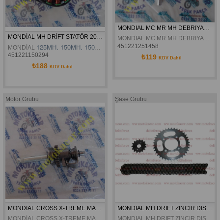
MONDIAL MC MR MH DEBRIYAJ AYIRMA KOLU ORJINAL
MONDİAL MH DRİFT STATÖR 2017 ORJİNAL
MONDIAL MC MR MH DEBRIYAJ AYIRMA KOLU ORJINAL
125MH,
150MH,
150KT,
MH-MNR
451221251458
MONDİAL 
 STATÖR 2017 MODEL ORJİNA
451221150294
₺119
KDV Dahil
₺188
KDV Dahil
Motor Grubu
Şase Grubu
MONDİAL CROSS X-TREME MAX MARŞ DİŞLİSİ KOLÇAK MİLİ KOMPLE ORJİNAL
MONDIAL MH DRIFT ZINCIR DISLI SETI
MONDİAL CROSS X-TREME MAX MARŞ DİŞLİSİ KOLÇAK MİLİ KOMPLE ORJİNAL
MONDIAL MH DRIFT ZINCIR DISLI SETI