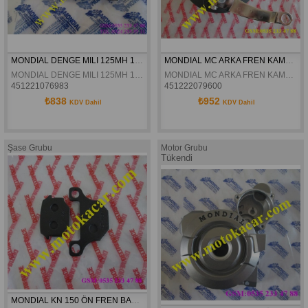
MONDIAL DENGE MILI 125MH 150MR 150MC MC-X 125MC ORJINAL
MONDIAL MC ARKA FREN KAMPANASI SIYAH
MONDIAL DENGE MILI 125MH 150MR 150MC MC-X 125MC ORJINAL
MONDIAL MC ARKA FREN KAMPANASI SIYAH
451221076983
451222079600
₺838
₺952
KDV Dahil
KDV Dahil
Şase Grubu
Motor Grubu
Tükendi
MONDIAL KN 150 ÖN FREN BALATASI  (Deltaforce)