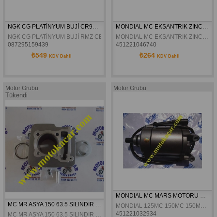
NGK CG PLATİNYUM BUJİ CR9EVX
MONDIAL MC EKSANTRIK ZINCIR KILAVUZU ÜST ORJINAL
NGK CG PLATİNYUM BUJİ RMZ CBF TVS MC MR CR9EVX
MONDIAL MC EKSANTRIK ZINCIR KILAVUZU ÜST ORJINAL
087295159439
451221046740
₺549
₺264
KDV Dahil
KDV Dahil
Motor Grubu
Motor Grubu
Tükendi
MONDIAL MC MARS MOTORU ORJINAL
MC MR ASYA 150 63.5 SILINDIR SET
MONDIAL 125MC 150MC 150MCX 125MH DRİFT 150MH DRİFT 125 MH MİNÖR 125DRİFT L 125VULTURE İ KD125-F  MARS MOTORU ORJINAL
451221032934
MC MR ASYA 150 63.5 SILINDIR SET