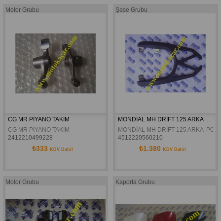
Motor Grubu
Şase Grubu
CG MR PIYANO TAKIM
MONDİAL MH DRİFT 125 ARKA  PORT BAGAJ DEMİRİ ORJİNAL
CG MR PIYANO TAKIM
MONDİAL MH DRİFT 125 ARKA  POR
2412210499228
4512220560210
₺333
₺1.380
KDV Dahil
KDV Dahil
Motor Grubu
Kaporta Grubu