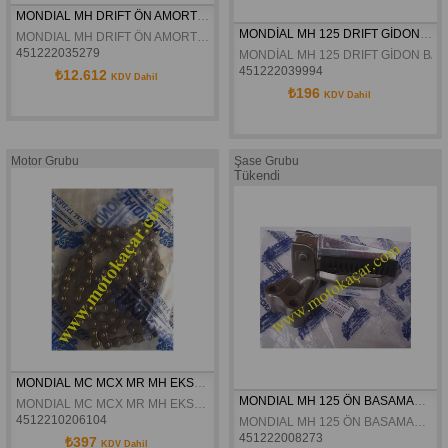
MONDIAL MH DRIFT ÖN AMORTISÖR TAKIM KOMPLE ORJINAL
MONDİAL MH 125 DRIFT GİDON BAĞLANTI TAPLASI GRİ ORJİNAL
MONDIAL MH DRIFT ÖN AMORTISÖR TAKIM KOMPLE ORJINAL
451222035279
MONDİAL MH 125 DRIFT GİDON BAĞ
451222039994
₺12.612
KDV Dahil
₺196
KDV Dahil
Motor Grubu
Şase Grubu
Tükendi
MONDIAL MC MCX MR MH EKSANTRIK ZINCIRI ORJ
MONDIAL MH 125 ÖN BASAMAK SAG ORJINAL
MONDIAL MC MCX MR MH EKSANTRIK ZINCIRI ORJ
4512210206104
MONDIAL MH 125 ÖN BASAMAK SAG ORJINAL
451222008273
₺397
KDV Dahil