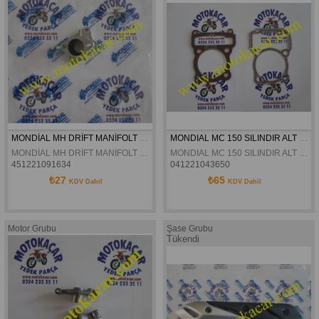
MONDİAL MH DRİFT MANİFOLT ORJİNAL
MONDIAL MC 150 SILINDIR ALT ÜST CONTA
MONDİAL MH DRİFT MANİFOLT ORJİNAL
MONDIAL MC 150 SILINDIR ALT ÜST CONTA
451221091634
041221043650
₺27
₺65
KDV Dahil
KDV Dahil
Motor Grubu
Şase Grubu
Tükendi