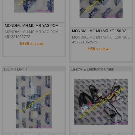
MONDIAL MH MC MR YAG POMPASI ROTOR DISLISI ORJINAL
MONDIAL MC MH MR KT 150 YAG POMPASI ROTOR KAPAGI KOMPLE ORJINAL
MONDIAL MH MC MR YAG POMPASI ROTOR DISLISI ORJINAL
451221052772
MONDIAL MC MH MR KT 150 YAG POMPASI ROTOR KAPAGI KOMPLE ORJINAL
451221052529
₺476
KDV Dahil
₺59
KDV Dahil
150 MH DRİFT
Elektrik & Elektronik Grubu