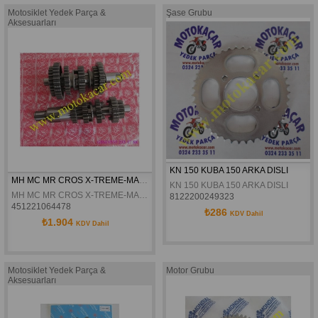
Motosiklet Yedek Parça &
Şase Grubu
Aksesuarları
KN 150 KUBA 150 ARKA DISLI
MH MC MR CROS X-TREME-MAX DELTAFORCE SANZIMAN DISLI SETI
KN 150 KUBA 150 ARKA DISLI
MH MC MR CROS X-TREME-MAX DELTAFORCE SANZIMAN DISLI SETI
8122200249323
451221064478
₺286
KDV Dahil
₺1.904
KDV Dahil
Motosiklet Yedek Parça &
Motor Grubu
Aksesuarları