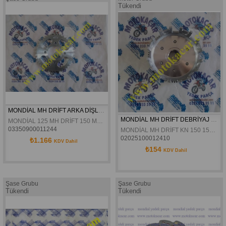
Tükendi
MONDİAL MH DRİFT ARKA DİŞLİ ORJİNAL
MONDİAL MH DRİFT DEBRİYAJ DİŞLİSİ ORJİNAL
MONDİAL 125 MH DRİFT 150 MR VULTURE 150 MC ROADRACER MC-X 150 ROADRACER 125 MC ROADRACER 150 MH DRİFT MH-MİNÖR ARKA DİŞLİ ORJİNAL
03350900011244
MONDİAL MH DRİFT KN 150 150MR 150MC MC-X MG-K 125MC 150KT 135UAG MG-SB50 150MH MH-MNR DEBRİYAJ DİŞLİSİ ORJİNAL
02025100012410
₺1.166
KDV Dahil
₺154
KDV Dahil
Şase Grubu
Şase Grubu
Tükendi
Tükendi