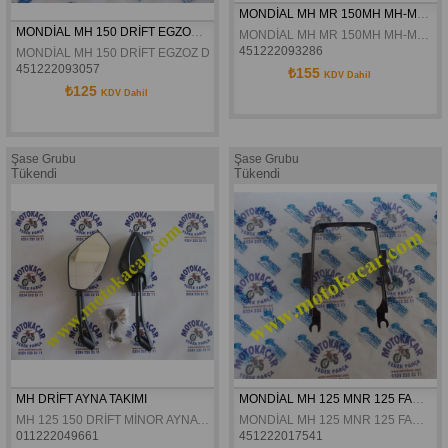
MONDİAL MH MR 150MH MH-MNR MAFSAL MİLİ+SOMUN ORJİNAL
MONDİAL MH 150 DRİFT EGZOZ DEKOR KAPAĞI ARKA ORJİNAL
MONDİAL MH MR 150MH MH-MNR MAFSAL MİLİ+SOMUN ORJİNAL
451222093286
MONDİAL MH 150 DRİFT EGZOZ DEKOR KAPAĞI ARKA ORJİNAL
451222093057
₺155
KDV Dahil
₺125
KDV Dahil
Şase Grubu
Şase Grubu
Tükendi
Tükendi
MH DRİFT AYNA TAKIMI
MONDİAL MH 125 MNR 125 FAR BAĞLANTI BRAKETİ ORJİNAL
MH 125 150 DRİFT MİNOR AYNA TAKIMI
MONDİAL MH 125 MNR 125 FAR BAĞLANTI BRAKETİ ORJİNAL
011222049661
451222017541