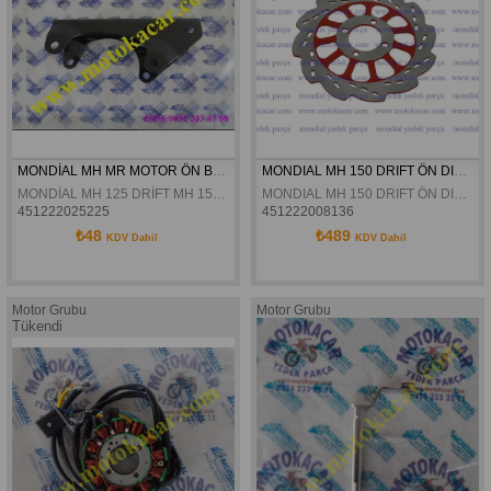
MONDİAL MH MR MOTOR ÖN BAĞLANTI BRAKETİ ORJİNAL
MONDIAL MH 150 DRIFT ÖN DISK KIRMIZI ORJINAL
MONDİAL MH 125 DRİFT MH 150 DRİFT MH MİNÖR MR 150 VULTURE MOTOR ÖN BAĞLANTI BRAKETİ ORJİNAL
MONDIAL MH 150 DRIFT ÖN DISK KIRMIZI ORJINAL
451222025225
451222008136
₺48
₺489
KDV Dahil
KDV Dahil
Motor Grubu
Motor Grubu
Tükendi