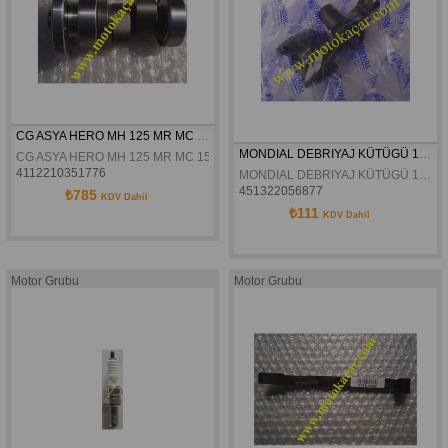
CG ASYA HERO MH 125 MR MC 150 EKSANTRİK MİLİ
MONDIAL DEBRIYAJ KÜTÜGÜ 125 MH ORJINAL
CG ASYA HERO MH 125 MR MC 150 EKSANTRİK MİLİ
4112210351776
MONDIAL DEBRIYAJ KÜTÜGÜ 125 MH ORJINAL
451322056877
₺785
KDV Dahil
₺111
KDV Dahil
Motor Grubu
Motor Grubu