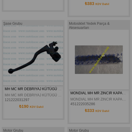
₺383
KDV Dahil
Şase Grubu
Motosiklet Yedek Parça &
Aksesuarları
MH MC MR DEBRIYAJ KÜTÜGÜ KOMPLE
MONDIAL MH MR ZINCIR KAPAGI ORJINAL
MH MC MR DEBRIYAJ KÜTÜGÜ KOMPLE
MONDIAL MH MR ZINCIR KAPAGI ORJINAL
121222031297
451222035286
₺190
KDV Dahil
₺333
KDV Dahil
Motor Grubu
Motor Grubu