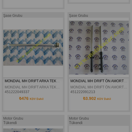
Şase Grubu
Şase Grubu
MONDIAL MH DRIFT ARKA TEKER MILI+SOMUN ORJINAL
MONDIAL MH DRIFT ÖN AMORTISÖR TAKIM KOMPLE DELTAFORCE
MONDIAL MH DRIFT ARKA TEKER MILI+SOMUN ORJINAL
MONDIAL MH DRIFT ÖN AMORTISÖR TAKIM KOMPLE DELTAFORCE
451222049337
451222091213
₺476
₺3.902
KDV Dahil
KDV Dahil
Motor Grubu
Motor Grubu
Tükendi
Tükendi