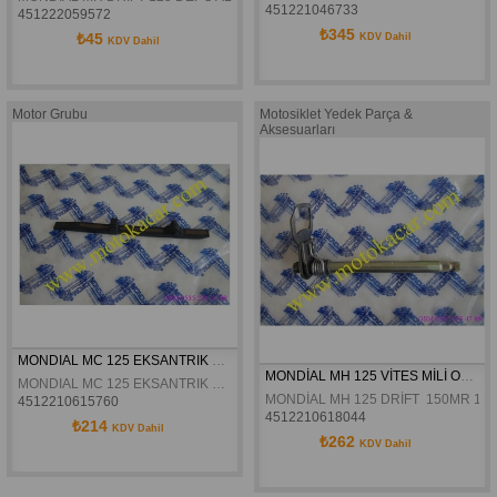
451221046733
451222059572
₺345
₺45
KDV Dahil
KDV Dahil
Motor Grubu
Motosiklet Yedek Parça &
Aksesuarları
MONDIAL MC 125 EKSANTRIK ZINCIR GERGI KILAVUZU ALT ORJINAL
MONDİAL MH 125 VİTES MİLİ ORJİNAL
MONDIAL MC 125 EKSANTRIK ZINCIR GERGI KILAVUZU ALT ORJINAL
MONDİAL MH 125 DRİFT  150MR 150
4512210615760
4512210618044
₺214
KDV Dahil
₺262
KDV Dahil