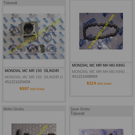
Tükendi
MONDIAL MC MR MH MG KING MX YAG POMPA  ZINCIRI ORJINAL
MONDIAL MC MR 150  SİLINDIR ORJİNAL
MONDIAL MC MR MH MG KING MX YAG POMPA ZINCIRI ORJINAL
451221048669
MONDIAL MC MR 150  SİLINDIR ORJİNAL
451221020429
₺114
KDV Dahil
₺597
KDV Dahil
Motor Grubu
Şase Grubu
Tükendi