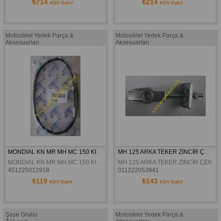
₺714
₺214
KDV Dahil
KDV Dahil
Motosiklet Yedek Parça &
Motosiklet Yedek Parça &
Aksesuarları
Aksesuarları
MONDIAL KN MR MH MC 150 KILOMETRE TELI ORJINAL
MH 125 ARKA TEKER ZİNCİR ÇEKTİRMSİ
MONDIAL KN MR MH MC 150 KILOMETRE TELI ORJINAL
MH 125 ARKA TEKER ZİNCİR ÇEKTİ
451225012918
011222053941
₺119
₺143
KDV Dahil
KDV Dahil
Şase Grubu
Motosiklet Yedek Parça &