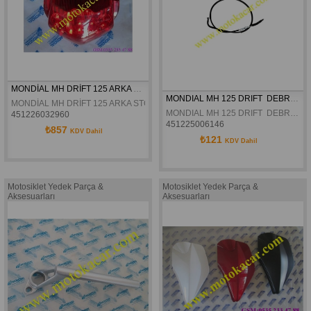
MONDİAL MH DRİFT 125 ARKA STOP KOMPLE ORJİNAL
MONDIAL MH 125 DRIFT  DEBRIYAJ TELI ORJINAL
MONDİAL MH DRİFT 125 ARKA STOP KOMPLE ORJİNAL
MONDIAL MH 125 DRIFT  DEBRIYAJ TELI ORJINAL
451226032960
451225006146
₺857
KDV Dahil
₺121
KDV Dahil
Motosiklet Yedek Parça &
Motosiklet Yedek Parça &
Aksesuarları
Aksesuarları