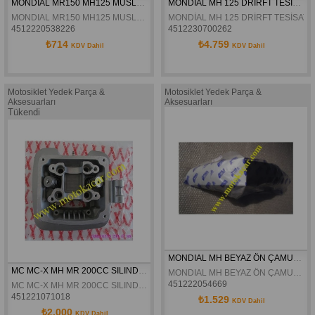
MONDIAL MR150 MH125 MUSLUK ORJINAL
MONDİAL MH 125 DRİRFT TESİSAT KOMPLE ORJİNAL
MONDIAL MR150 MH125 MUSLUK ORJINAL
MONDİAL MH 125 DRİRFT TESİSAT 
4512220538226
4512230700262
₺714
₺4.759
KDV Dahil
KDV Dahil
Motosiklet Yedek Parça &
Motosiklet Yedek Parça &
Aksesuarları
Aksesuarları
Tükendi
MONDIAL MH BEYAZ ÖN ÇAMURLUK ORJINAL
MC MC-X MH MR 200CC SILINDIR ÜST KAPAK DELTAFORCE
MONDIAL MH BEYAZ ÖN ÇAMURLUK ORJINAL
451222054669
MC MC-X MH MR 200CC SILINDIR ÜST KAPAK DELTAFORCE
451221071018
₺1.529
KDV Dahil
₺2.000
KDV Dahil