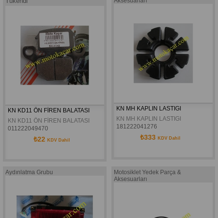
Tükendi
Aksesuarları
KN MH KAPLIN LASTIGI
KN KD11 ÖN FİREN BALATASI 
KN MH KAPLIN LASTIGI
KN KD11 ÖN FİREN BALATASI 
181222041276
011222049470
₺333
₺22
KDV Dahil
KDV Dahil
Aydınlatma Grubu
Motosiklet Yedek Parça &
Aksesuarları