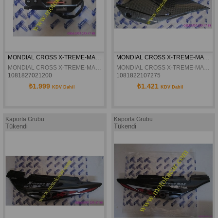
MONDIAL CROSS X-TREME-MAX 150 KILOMETRE KOMPLE ORJINAL
MONDIAL CROSS X-TREME-MAX 150 SAG ÖN KARBON  SELE ALTI GRENAJ ORJINAL
MONDIAL CROSS X-TREME-MAX 150 KILOMETRE KOMPLE ORJINAL
MONDIAL CROSS X-TREME-MAX 150 SAG ÖN KARBON SELE ALTI GRENAJ ORJINAL
1081827021200
1081822107275
₺1.999
₺1.421
KDV Dahil
KDV Dahil
Kaporta Grubu
Kaporta Grubu
Tükendi
Tükendi