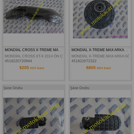
MONDİAL CROSS X-TREME MAX 2014 ÖN ÇAMURLUK ORJİNAL
MONDİAL X-TREME MAX ARKA GÖBEK SİYAH ORJİNAL
MONDİAL CROSS XT-X 2014 ÖN ÇAMURLUK ORJİNAL
MONDİAL X-TREME MAX ARKA GÖBE
4518220720944
451822072322
₺205
₺805
KDV Dahil
KDV Dahil
Şase Grubu
Şase Grubu