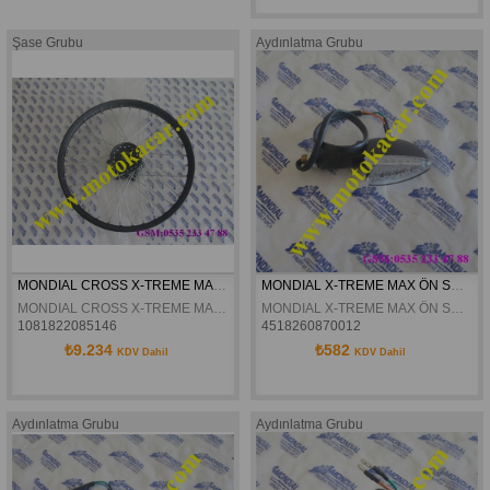
Şase Grubu
Aydınlatma Grubu
MONDIAL CROSS X-TREME MAX ÖN JANT KOMPLE SIYAH ORJINAL
MONDIAL X-TREME MAX ÖN SOL SINYAL ORJINAL
MONDIAL CROSS X-TREME MAX ÖN JANT KOMPLE SIYAH ORJINAL
MONDIAL X-TREME MAX ÖN SOL SINYAL ORJINAL
1081822085146
4518260870012
₺9.234
₺582
KDV Dahil
KDV Dahil
Aydınlatma Grubu
Aydınlatma Grubu