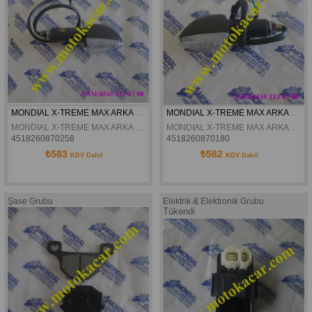
MONDIAL X-TREME MAX ARKA SAG SINYAL ORJINAL
MONDIAL X-TREME MAX ARKA SOL SINYAL ORJINAL
MONDIAL X-TREME MAX ARKA SAG SINYAL ORJINAL
MONDIAL X-TREME MAX ARKA SOL SINYAL ORJINAL
4518260870258
4518260870180
₺583
₺582
KDV Dahil
KDV Dahil
Şase Grubu
Elektrik & Elektronik Grubu
Tükendi