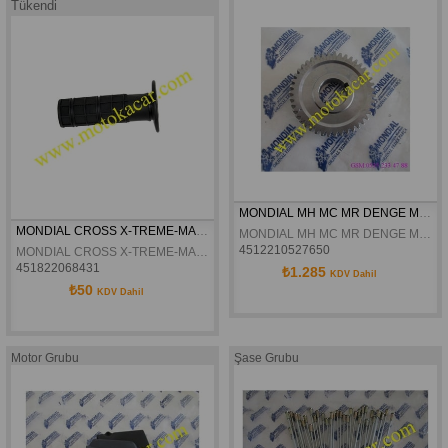
Tükendi
MONDIAL MH MC MR DENGE MILI DISLI KARSILIGI  43T ORJINAL
MONDIAL CROSS X-TREME-MAX 150 SOL ELCIK ORJINAL
MONDIAL MH MC MR DENGE MILI DISLI KARSILIGI 43T ORJINAL
4512210527650
MONDIAL CROSS X-TREME-MAX 150 SOL ELCIK ORJINAL
451822068431
₺1.285
KDV Dahil
₺50
KDV Dahil
Motor Grubu
Şase Grubu