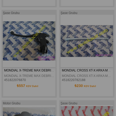
Şase Grubu
Şase Grubu
MONDIAL X-TREME MAX DEBRIYAJ KÜTÜGÜ KOMPLE ORJINAL
MONDIAL CROSS XT-X ARKA MAFSAL MILI ORJINAL
MONDIAL X-TREME MAX DEBRIYAJ KÜTÜGÜ KOMPLE ORJINAL
MONDIAL CROSS XT-X ARKA MAFSAL MILI ORJINAL
451822076870
4518220782188
₺557
₺230
KDV Dahil
KDV Dahil
Motor Grubu
Şase Grubu