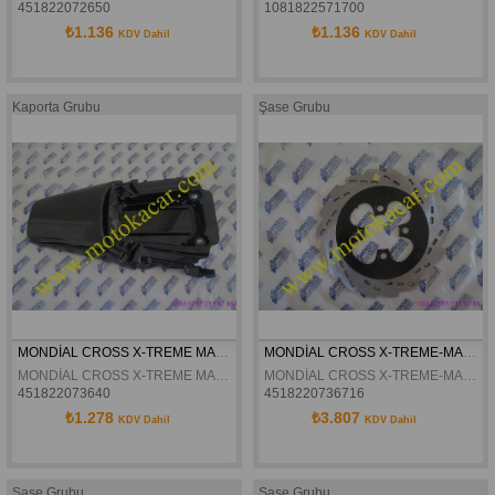
451822072650
1081822571700
₺1.136
₺1.136
KDV Dahil
KDV Dahil
Kaporta Grubu
Şase Grubu
MONDİAL CROSS X-TREME MAX ARKA ÜST BİRLEŞTİRİCİ ORJİNAL
MONDİAL CROSS X-TREME-MAX 150 ARKA DİSK ORJİNAL
MONDİAL CROSS X-TREME MAX ARKA ÜST BİRLEŞTİRİCİ ORJİNAL
MONDİAL CROSS X-TREME-MAX 150-200 ARKA DİSK ORJİNAL
451822073640
4518220736716
₺1.278
₺3.807
KDV Dahil
KDV Dahil
Şase Grubu
Şase Grubu