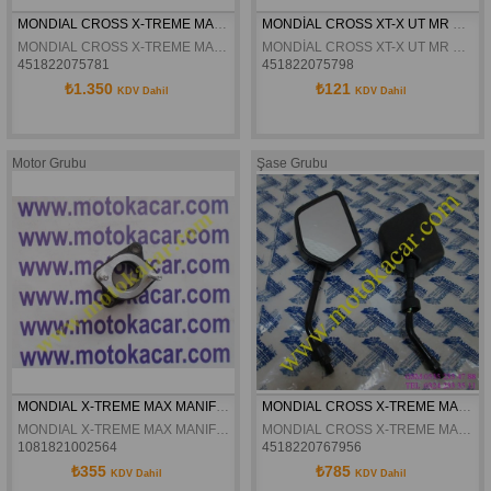
MONDIAL CROSS X-TREME MAX ZINIR 428H 130L ORJiINAL
MONDİAL CROSS XT-X UT MR MH ÖN FREN KOLU ORJİNAL
MONDIAL CROSS X-TREME MAX ZINIR 428H 130L ORJiINAL
MONDİAL CROSS XT-X UT MR MH ÖN FREN KOLU ORJİNAL
451822075781
451822075798
₺1.350
₺121
KDV Dahil
KDV Dahil
Motor Grubu
Şase Grubu
MONDIAL X-TREME MAX MANIFOLD ORJINAL
MONDIAL CROSS X-TREME MAX AYNA TAKIM ORJINAL
MONDIAL X-TREME MAX MANIFOLD ORJINAL
MONDIAL CROSS X-TREME MAX AYNA TAKIM ORJINAL
1081821002564
4518220767956
₺355
₺785
KDV Dahil
KDV Dahil