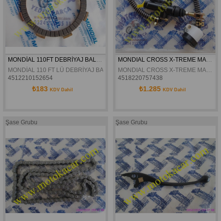
MONDİAL 110FT DEBRİYAJ BALATASI ORJİNAL
MONDIAL CROSS X-TREME MAX ARKA FREN ÜST MERKEZ ORJINAL
MONDİAL 110 FT LÜ DEBRİYAJ BALATASI ORJİNAL
MONDIAL CROSS X-TREME MAX ARKA FREN ÜST MERKEZ ORJINAL
4512210152654
4518220757438
₺183
₺1.285
KDV Dahil
KDV Dahil
Şase Grubu
Şase Grubu