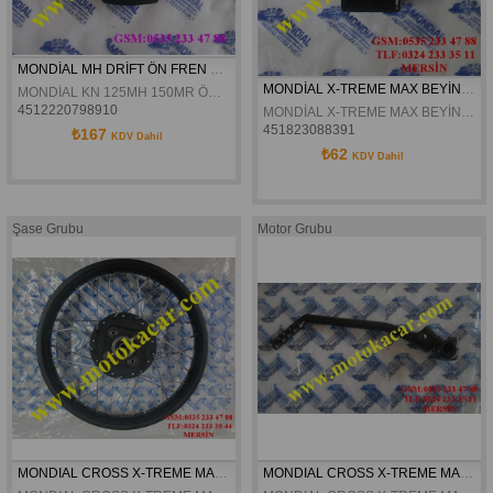
MONDİAL MH DRİFT ÖN FREN DİSK BALATASI ORJİNAL
MONDİAL X-TREME MAX BEYİN ORJİNAL
MONDİAL KN 125MH 150MR ÖN XT-X ARKA FREN DİSK BALATASI
4512220798910
MONDİAL X-TREME MAX BEYİN ORJİNAL
451823088391
₺167
KDV Dahil
₺62
KDV Dahil
Şase Grubu
Motor Grubu
MONDIAL CROSS X-TREME MAX ARKA JANT KOMPLE 18X2,15 ORJINAL
MONDIAL CROSS X-TREME MAX  KOLÇAK ORJINAL