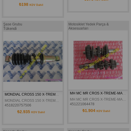
₺198
KDV Dahil
Şase Grubu
Motosiklet Yedek Parça &
Tükendi
Aksesuarları
MH MC MR CROS X-TREME-MAX DELTAFORCE SANZIMAN DISLI SETI
MONDIAL CROSS 150 X-TREME MAX 34CM ARKA AMORTISÖR ORJINAL
MH MC MR CROS X-TREME-MAX DELTAFORCE SANZIMAN DISLI SETI
MONDIAL CROSS 150 X-TREME MAX 34CM ARKA AMORTISÖR ORJINAL
451221064478
4518220757506
₺1.904
₺2.935
KDV Dahil
KDV Dahil