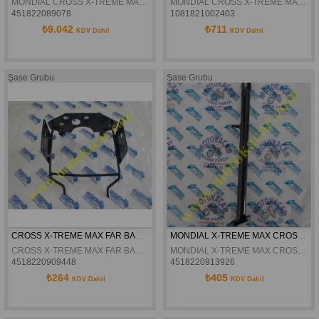
MONDIAL CROSS X-TREME MAX ARKA JANT KOMPLE 18X2,15 ORJINAL
MONDIAL CROSS X-TREME MAX KOLÇAK ORJINAL
451822089078
1081821002403
₺9.042
₺711
KDV Dahil
KDV Dahil
Şase Grubu
Şase Grubu
CROSS X-TREME MAX FAR BAĞLANTI KULAĞI ORJİNAL
MONDIAL X-TREME MAX CROSS YAN SEHPA ORJINAL
CROSS X-TREME MAX FAR BAĞLANTI KULAĞI ORJİNAL
MONDIAL X-TREME MAX CROSS YAN SEHPA ORJINAL
4518220909448
4518220913926
₺264
₺405
KDV Dahil
KDV Dahil