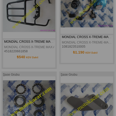
MONDIAL CROSS X-TREME-MAX KONTAK KILIT SETI ORJINAL
MONDİAL CROSS X-TREME MAX ARKA PORT BAGAJ DEMİRİ
MONDIAL CROSS X-TREME-MAX KONTAK KILIT SETI ORJINAL
1081823510005
MONDİAL CROSS X-TREME MAX ARKA PORT BAGAJ DEMİRİ
4518220661858
₺1.190
KDV Dahil
₺540
KDV Dahil
Şase Grubu
Şase Grubu