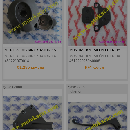
MONDIAL MG KING STATÖR KAPAGI SIYAH ORJINAL
MONDIAL KN 150 ÖN FREN BALATASI  (Deltaforce)
MONDIAL MG KING STATÖR KAPAGI SIYAH ORJINAL
MONDIAL KN 150 ÖN FREN BALATASI (Deltaforce)
451221079014
4512220260A0008
₺1.285
₺74
KDV Dahil
KDV Dahil
Şase Grubu
Şase Grubu
Tükendi