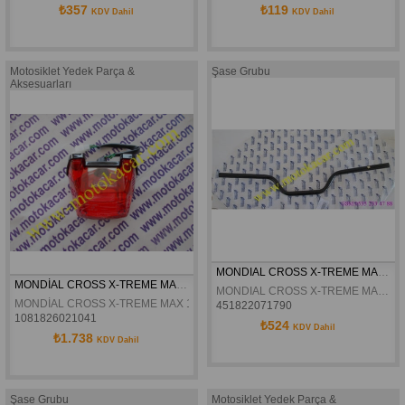
₺357
₺119
KDV Dahil
KDV Dahil
Motosiklet Yedek Parça &
Şase Grubu
Aksesuarları
MONDIAL CROSS X-TREME MAX 150 GDON ORJINAL
MONDİAL CROSS X-TREME MAX 150 ARKA STOP KOMPLE ORJİNAL
MONDIAL CROSS X-TREME MAX 150 GDON ORJINAL
MONDİAL CROSS X-TREME MAX 150 ARKA STOP KOMPLE ORJİNAL
451822071790
1081826021041
₺524
KDV Dahil
₺1.738
KDV Dahil
Şase Grubu
Motosiklet Yedek Parça &