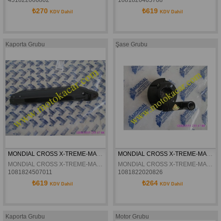
451822066802
1081826465708
₺270
₺619
KDV Dahil
KDV Dahil
Kaporta Grubu
Şase Grubu
MONDIAL CROSS X-TREME-MAX SOL SIYAH ÖN AMORTISÖR DEKORATIF KAPAK ORJINAL
MONDIAL CROSS X-TREME-MAX GAZ KÜTÜGÜ ORJINAL
MONDIAL CROSS X-TREME-MAX SOL SIYAH ÖN AMORTISÖR DEKORATIF KAPAK ORJINAL
MONDIAL CROSS X-TREME-MAX GAZ KÜTÜGÜ ORJINAL
1081824507011
1081822020826
₺619
₺264
KDV Dahil
KDV Dahil
Kaporta Grubu
Motor Grubu