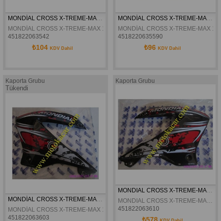
MONDİAL CROSS X-TREME-MAX 150 SAĞ ARKA SİYAH SLE ALTI GRENAJ ORJİNAL
MONDİAL CROSS X-TREME-MAX 150 SOL ARKA SİYAH SLE ALTI GRENAJ ORJİNAL
MONDİAL CROSS X-TREME-MAX 150 SAĞ ARKA SİYAH SLE ALTI GRENAJ O
MONDİAL CROSS X-TREME-MAX 150 
451822063542
4518220635590
₺104
₺96
KDV Dahil
KDV Dahil
Kaporta Grubu
Kaporta Grubu
Tükendi
MONDIAL CROSS X-TREME-MAX 150 SAG DEPO GRENAJI ORJINAL
MONDİAL CROSS X-TREME-MAX 150 SOL DEPO GRENAJI ORJİNAL
MONDIAL CROSS X-TREME-MAX 150 SAG DEPO GRENAJI ORJINAL
451822063610
MONDİAL CROSS X-TREME-MAX 150 SOL DEPO GRENAJI ORJİNAL
451822063603
₺578
KDV Dahil