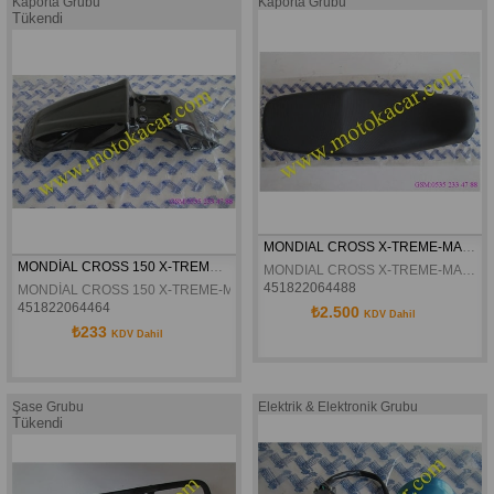
Kaporta Grubu
Kaporta Grubu
Tükendi
MONDIAL CROSS X-TREME-MAX SELE KOLTUK ORJINAL
MONDİAL CROSS 150 X-TREME-MAX SİYAH ÖN ÇAMURLUK ORJİNAL
MONDIAL CROSS X-TREME-MAX SELE KOLTUK ORJINAL
451822064488
MONDİAL CROSS 150 X-TREME-MAX SİYAH ÖN ÇAMURLUK ORJİNAL
451822064464
₺2.500
KDV Dahil
₺233
KDV Dahil
Şase Grubu
Elektrik & Elektronik Grubu
Tükendi