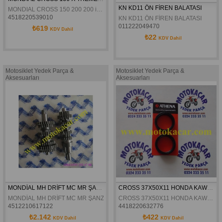
KN KD11 ÖN FİREN BALATASI 
MONDIAL CROSS 150 200 200 i X TREME - MAX KILOMETRE REDIKTÖRÜ ADABTÖR SIYAH ORJINAL
4518220539010
KN KD11 ÖN FİREN BALATASI 
011222049470
₺619
KDV Dahil
₺22
KDV Dahil
Motosiklet Yedek Parça &
Motosiklet Yedek Parça &
Aksesuarları
Aksesuarları
MONDİAL MH DRİFT MC MR ŞANZIMAN DİŞLİ KOMPLE ORJİNAL
CROSS 37X50X11 HONDA KAWASAKI SUZUKI ÖN AMORTISÖR  KEÇESI TAKIM
MONDİAL MH DRİFT MC MR ŞANZIMAN DİŞLİ KOMPLE ORJİNAL
CROSS 37X50X11 HONDA KAWASAKI SUZUKI ÖN AMORTISÖR KEÇESI TAKIM
4512210617122
4418220632776
₺2.142
₺422
KDV Dahil
KDV Dahil