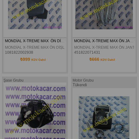
MONDİAL X-TREME MAX  ÖN DİŞLİ KAPAĞI SİYAH ORJİNAL
MONDİAL X-TREME MAX ÖN JANT TELİ 3-5X230 ORJİNAL
MONDİAL X-TREME MAX ÖN DİŞLİ KAPAĞI SİYAH ORJİNAL
MONDİAL X-TREME MAX ÖN JANT TE
1081822002938
451822071431
₺999
₺666
KDV Dahil
KDV Dahil
Şase Grubu
Motor Grubu
Tükendi