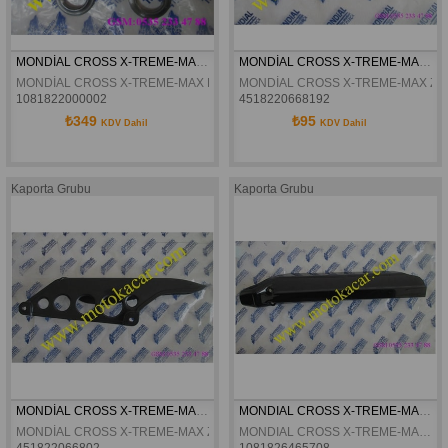
MONDİAL CROSS X-TREME-MAX FURŞ TAKIMI ORJİNAL
MONDİAL CROSS X-TREME-MAX ZİNCİR ALT KORUMA  ORJİNAL
MONDİAL CROSS X-TREME-MAX FURŞ TAKIMI ORJİNAL
MONDİAL CROSS X-TREME-MAX ZİN
1081822000002
4518220668192
₺349
₺95
KDV Dahil
KDV Dahil
Kaporta Grubu
Kaporta Grubu
MONDİAL CROSS X-TREME-MAX ZİNCİR KAPAĞI ORJİNAL
MONDIAL CROSS X-TREME-MAX SAG SIYAH ÖN AMORTISÖR DEKORATIF KAPAK ORJINAL
MONDİAL CROSS X-TREME-MAX ZİNCİR KAPAĞI ORJİNAL
MONDIAL CROSS X-TREME-MAX SAG SIYAH ÖN AMORTISÖR DEKORATIF KAPAK ORJINAL