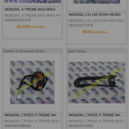
MONDİAL X-TREME MAX ARKA FREN ALT MERKEZ KALİPER ORJİNAL
MONDİAL CG 150 SİYAH SİLİNDİR PİSTON SEKMAN KOMPLE  ORJİNAL
MONDİAL X-TREME MAX ARKA FREN ALT MERKEZ KALİPER ORJİNAL
1081822511379
MONDİAL CG 150 SİYAH MG KİNG S
451221071476
₺2.142
KDV Dahil
₺516
KDV Dahil
Elektrik & Elektronik Grubu
Şase Grubu
MONDİAL CROSS X-TREME MAX SAĞ KUMANDA ORJİNAL
MONDİAL CROSS X-TREME MAX MAFSAL ZİNCİR KORUMA LASTİĞİ ORJİNAL
MONDİAL CROSS X-TREME MAX SAĞ KUMANDA ORJİNAL
MONDİAL CROSS X-TREME MAX MAF
1081823208018
451822071820