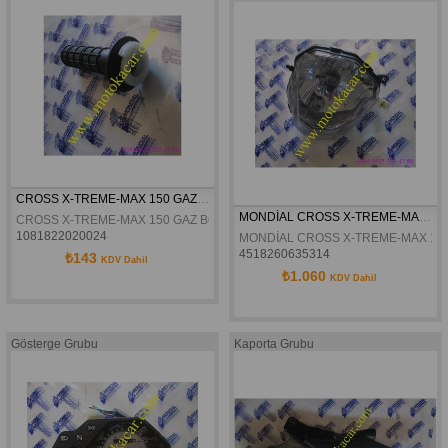
CROSS X-TREME-MAX 150 GAZ BORUSU ORJİNAL
MONDİAL CROSS X-TREME-MAX 150 ÖN FAR KOMPLE ORJİNAL
CROSS X-TREME-MAX 150 GAZ BORUSU ORJİNAL
1081822020024
MONDİAL CROSS X-TREME-MAX 150
4518260635314
₺143
KDV Dahil
₺1.060
KDV Dahil
Gösterge Grubu
Kaporta Grubu