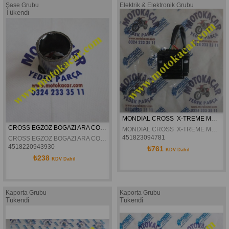
Şase Grubu
Elektrik & Elektronik Grubu
Tükendi
MONDIAL CROSS  X-TREME MAX 150 KONJEKTÖR ORJINAL
CROSS EGZOZ BOGAZI ARA CONTASI
MONDIAL CROSS  X-TREME MAX 150 KONJEKTÖR ORJINAL
451823094781
CROSS EGZOZ BOGAZI ARA CONTASI
4518220943930
₺761
KDV Dahil
₺238
KDV Dahil
Kaporta Grubu
Kaporta Grubu
Tükendi
Tükendi