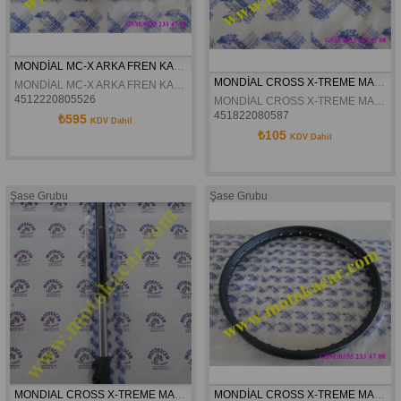
MONDİAL MC-X ARKA FREN KALİPER BRAKETİ ORJİNAL
MONDİAL CROSS X-TREME MAX DEBRİYAJ KOLU ORJİNAL
MONDİAL MC-X ARKA FREN KALİPER BRAKETİ ORJİNAL
4512220805526
MONDİAL CROSS X-TREME MAX DEBRİYAJ KOLU ORJİNAL
451822080587
₺595
KDV Dahil
₺105
KDV Dahil
Şase Grubu
Şase Grubu
MONDIAL CROSS X-TREME MAX ÖN AMORTISÖR SAG ORJINAL
MONDİAL CROSS X-TREME MAX ÖN JANT SİYAH ORJİNAL