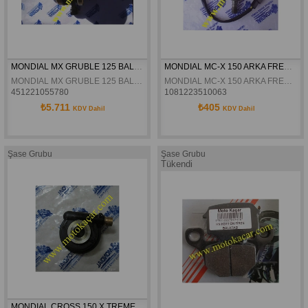
MONDIAL MX GRUBLE 125 BALANSÖRLÜ KRANK ORJINAL
MONDIAL MC-X 150 ARKA FREN MUSURU ORJINAL
MONDIAL MX GRUBLE 125 BALANSÖRLÜ KRANK ORJINAL
MONDIAL MC-X 150 ARKA FREN MUSURU ORJINAL
451221055780
1081223510063
₺5.711
₺405
KDV Dahil
KDV Dahil
Şase Grubu
Şase Grubu
Tükendi
MONDIAL CROSS 150 X TREME - MAX KILOMETRE REDIKTÖRÜ ADABTÖR SIYAH ORJINAL