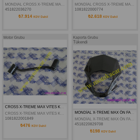
MONDIAL CROSS X-TREME MAX ÖN AMORTISÖR SAG ORJINAL
MONDİAL CROSS X-TREME MAX ÖN JANT SİYAH ORJİNAL
451822036270
1081822000774
₺7.914
₺2.618
KDV Dahil
KDV Dahil
Motor Grubu
Kaporta Grubu
Tükendi
CROSS X-TREME MAX VITES KOLU ORJINAL
MONDİAL X-TREME MAX ÖN FAR GRENAJI SİYAH ORJİNAL
CROSS X-TREME MAX VITES KOLU ORJINAL
1081822001849
MONDİAL X-TREME MAX ÖN FAR GRENAJI SİYAH ORJİNAL
4518220829708
₺476
KDV Dahil
₺198
KDV Dahil