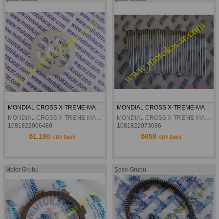
MONDIAL CROSS X-TREME-MAX 150 ARKA DISLI ORJINAL
MONDIAL CROSS X-TREME-MAX 150 ARKA JANT TELI ORJINAL
MONDIAL CROSS X-TREME-MAX 150 ARKA DISLI ORJINAL
MONDIAL CROSS X-TREME-MAX 150 ARKA JANT TELI ORJINAL
1081822066480
1081822073686
₺1.190
₺958
KDV Dahil
KDV Dahil
Motor Grubu
Şase Grubu