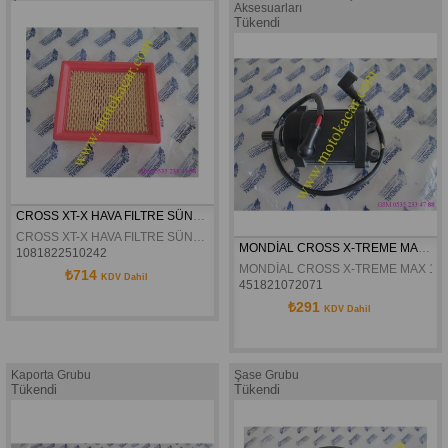
Aksesuarları
Tükendi
CROSS XT-X HAVA FILTRE SÜNGERI ORJINAL
CROSS XT-X HAVA FILTRE SÜNGERI ORJINAL
MONDİAL CROSS X-TREME MAX SİYAH MARŞ MOTORU ORJİNAL
1081822510242
MONDİAL CROSS X-TREME MAX 150
₺714
KDV Dahil
451821072071
₺291
KDV Dahil
Kaporta Grubu
Şase Grubu
Tükendi
Tükendi