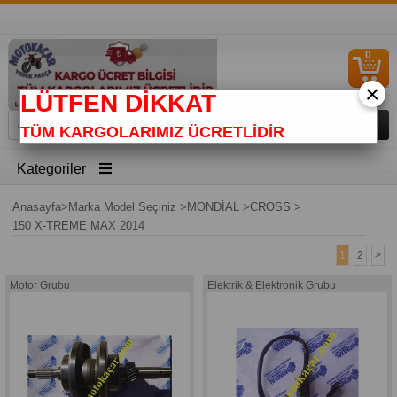
0
S
Ü
×
LÜTFEN DİKKAT
TÜM KARGOLARIMIZ ÜCRETLİDİR
Kategoriler
Anasayfa
>
Marka Model Seçiniz
>
MONDİAL
>
CROSS
>
150 X-TREME MAX 2014
1
2
>
Motor Grubu
Elektrik & Elektronik Grubu