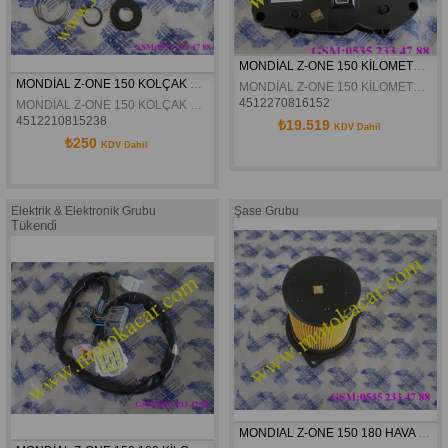
MONDİAL Z-ONE 150 KİLOMETRE KOMPLE ORJİNAL
MONDİAL Z-ONE 150 KOLÇAK MİLİ KOMPLE ORJİNAL
MONDİAL Z-ONE 150 KİLOMETRE KOMPLE ORJİNAL
4512270816152
MONDİAL Z-ONE 150 KOLÇAK MİLİ KOMPLE ORJİNAL
4512210815238
₺19.519
KDV Dahil
₺250
KDV Dahil
Elektrik & Elektronik Grubu
Şase Grubu
Tükendi
MONDIAL Z-ONE 150 180 HAVA FiLTRE ELEMANI ORJINAL