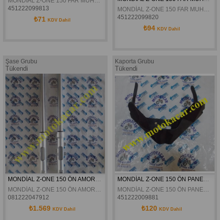
MONDİAL Z-ONE 150 FAR MUHAFAZA SOL ORJİNAL
451222099813
MONDİAL Z-ONE 150 FAR MUHAFAZA SAĞ ORJİNAL
451222099820
₺71
KDV Dahil
₺94
KDV Dahil
Şase Grubu
Kaporta Grubu
Tükendi
Tükendi
MONDİAL Z-ONE 150 ÖN AMORTİSÖR TAKIMI ORJİNAL
MONDİAL Z-ONE 150 ÖN PANEL ALT SAKAL ORJİNAL
MONDİAL Z-ONE 150 ÖN AMORTİSÖR TAKIMI ORJİNAL
MONDİAL Z-ONE 150 ÖN PANEL ALT SAKAL ORJİNAL
081222047912
451222009881
₺1.569
₺120
KDV Dahil
KDV Dahil