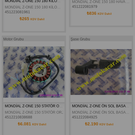
MONDİAL Z-ONE 150 180 KİLOMETRE TESİSAT KABLOSU ORJİNAL
MONDIAL Z-ONE 150 180 HAVA FiLTRE ELEMANI ORJINAL
451222081979
MONDİAL Z-ONE 150 180 KİLOMETRE TESİSAT KABLOSU ORJİNAL
451223081961
₺836
KDV Dahil
₺265
KDV Dahil
Motor Grubu
Şase Grubu
MONDİAL Z-ONE 150 STATÖR ORJİNAL
MONDİAL Z-ONE ÖN SOL BASAMAK KOMPLE ORJİNAL
MONDİAL Z-ONE 150 STATÖR ORJİNAL
MONDİAL Z-ONE ÖN SOL BASAMAK KOMPLE ORJİNAL
4512210838688
451222084925
₺6.081
₺2.190
KDV Dahil
KDV Dahil