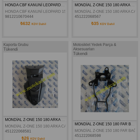
HONDA CBF KANUNİ LEOPARD 150.63,5 SİLİNDİR SETİ
MONDİAL Z-ONE 150 180 ARKA CAMURLUK KUYRUGU ALT PLASTIK ORJİNAL
HONDA CBF KANUNİ LEOPARD 150.63,5 SİLİNDİR SETİ
MONDİAL Z-ONE 150 180 ARKA CA
9812210670444
451222068567
₺632
₺35
KDV Dahil
KDV Dahil
Kaporta Grubu
Motosiklet Yedek Parça &
Tükendi
Aksesuarları
Tükendi
MONDİAL Z-ONE 150 180 ARKA CAMURLUK KUYRUĞU ORJİNAL
MONDİAL Z-ONE 150 180 FAR BAĞLANTI BRAKETI ORJİNAL
MONDİAL Z-ONE 150 180 ARKA CAMURLUK KUYRUĞU ORJİNAL
MONDİAL Z-ONE 150 180 FAR BAĞL
451222068581
451222068598
₺26
KDV Dahil