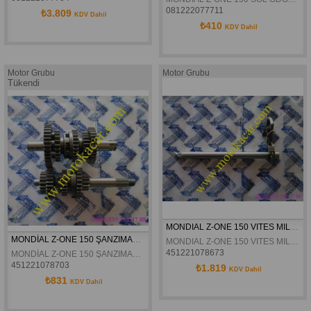
081222077711
₺3.809
KDV Dahil
₺410
KDV Dahil
Motor Grubu
Motor Grubu
Tükendi
MONDIAL Z-ONE 150 VITES MILI KOMPLE ORJINAL
MONDİAL Z-ONE 150 ŞANZIMAN KOMPLE ORJİNAL
MONDIAL Z-ONE 150 VITES MILI KOMPLE ORJINAL
451221078673
MONDİAL Z-ONE 150 ŞANZIMAN KOMPLE ORJİNAL
451221078703
₺1.819
KDV Dahil
₺831
KDV Dahil