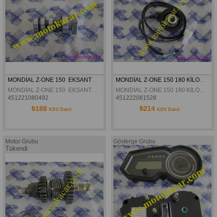
MONDİAL Z-ONE 150  EKSANTRİK MİLİ ORJİNAL
MONDİAL Z-ONE 150 180 KİLOMETRE DİŞLİ MEKANIZMASI ORJİNAL
MONDİAL Z-ONE 150  EKSANTRİK MİLİ ORJİNAL
MONDİAL Z-ONE 150 180 KİLOMETRE DİŞLİ MEKANIZMASI ORJİNAL
451221080492
451222081528
₺188
₺214
KDV Dahil
KDV Dahil
Motor Grubu
Gösterge Grubu
Tükendi