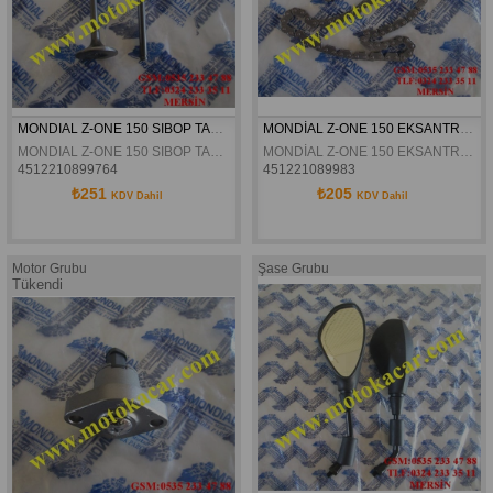
MONDIAL Z-ONE 150 SIBOP TAKIM ORJINAL
MONDİAL Z-ONE 150 EKSANTRİK ZİNCİRİ ORJİNAL
MONDIAL Z-ONE 150 SIBOP TAKIM ORJINAL
MONDİAL Z-ONE 150 EKSANTRİK ZİNCİRİ ORJİNAL
4512210899764
451221089983
₺251
₺205
KDV Dahil
KDV Dahil
Motor Grubu
Şase Grubu
Tükendi