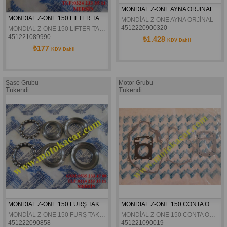
MONDİAL Z-ONE AYNA ORJİNAL
MONDIAL Z-ONE 150 LIFTER TANSIYONER ORJINAL
MONDİAL Z-ONE AYNA ORJİNAL
4512220900320
MONDIAL Z-ONE 150 LIFTER TANSIYONER ORJINAL
451221089990
₺1.428
KDV Dahil
₺177
KDV Dahil
Şase Grubu
Motor Grubu
Tükendi
Tükendi
MONDİAL Z-ONE 150 FURŞ TAKIMI ORJİNAL
MONDİAL Z-ONE 150 CONTA ORJİNAL
MONDİAL Z-ONE 150 FURŞ TAKIMI ORJİNAL
MONDİAL Z-ONE 150 CONTA ORJİNAL
451222090858
451221090019