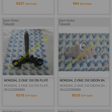
₺327
₺54
KDV Dahil
KDV Dahil
Şase Grubu
Şase Grubu
Tükendi
Tükendi
MONDİAL Z-ONE 150 ÖN PLATİN ORJİNAL
MONDIAL Z-ONE 150 GIDON BAGLANTI TABLASI ORJINAL
MONDİAL Z-ONE 150 ÖN PLATİN ORJİNAL
MONDIAL Z-ONE 150 GIDON BAGLANTI TABLASI ORJINAL
451222090865
451222090889
₺376
₺919
KDV Dahil
KDV Dahil