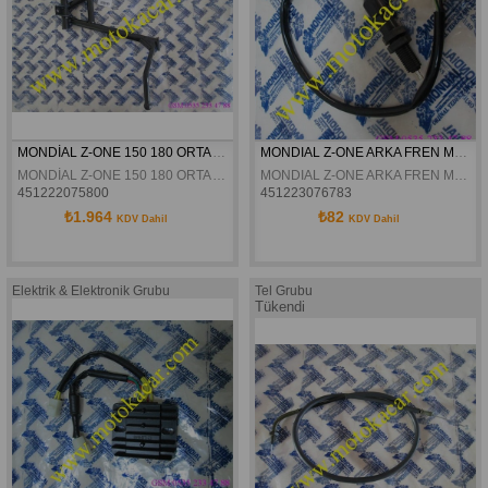
MONDİAL Z-ONE 150 180 ORTA AYAK SEHPA ORJİNAL
MONDIAL Z-ONE ARKA FREN MUSÜRÜ ORJINAL
MONDİAL Z-ONE 150 180 ORTA AYAK SEHPA ORJİNAL
MONDIAL Z-ONE ARKA FREN MUSÜRÜ ORJINAL
451222075800
451223076783
₺1.964
₺82
KDV Dahil
KDV Dahil
Elektrik & Elektronik Grubu
Tel Grubu
Tükendi