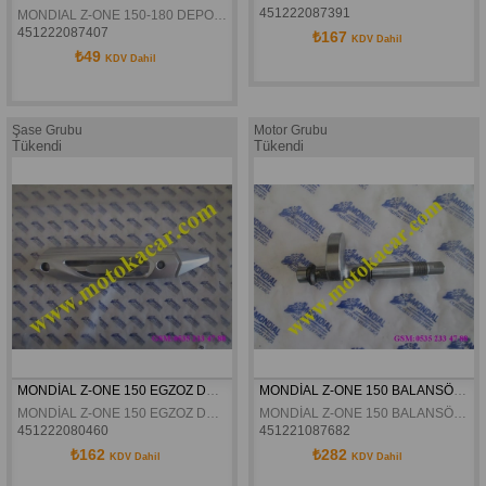
451222087391
MONDIAL Z-ONE 150-180 DEPO GRENAJI SAG IÇ KAPAK ORJINAL
451222087407
₺167
KDV Dahil
₺49
KDV Dahil
Şase Grubu
Motor Grubu
Tükendi
Tükendi
MONDİAL Z-ONE 150 EGZOZ DEKOR KAPAĞI ORJİNAL
MONDİAL Z-ONE 150 BALANSÖR MİLİ ORJİNAL
MONDİAL Z-ONE 150 EGZOZ DEKOR KAPAĞI ORJİNAL
MONDİAL Z-ONE 150 BALANSÖR MİLİ ORJİNAL
451222080460
451221087682
₺162
₺282
KDV Dahil
KDV Dahil