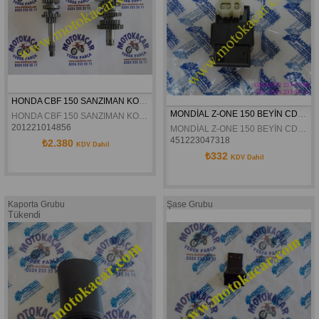
HONDA CBF 150 SANZIMAN KOMPLE
MONDİAL Z-ONE 150 BEYİN CDİ ORJİNAL
HONDA CBF 150 SANZIMAN KOMPLE
201221014856
MONDİAL Z-ONE 150 BEYİN CDİ ORJİNAL
451223047318
₺2.380
KDV Dahil
₺332
KDV Dahil
Kaporta Grubu
Şase Grubu
Tükendi