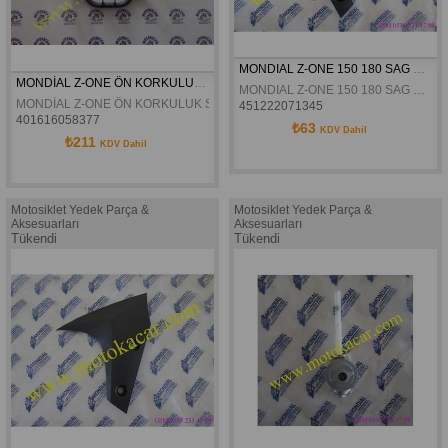
MONDIAL Z-ONE 150 180 SAG ÖN ÇAMULUK YAN GRENAJ ORJINAL
MONDİAL Z-ONE ÖN KORKULUK SİYAH
MONDIAL Z-ONE 150 180 SAG ÖN ÇAMULUK YAN GRENAJ ORJINAL
MONDİAL Z-ONE ÖN KORKULUK SİYAH 
451222071345
401616058377
₺63
KDV Dahil
₺211
KDV Dahil
Motosiklet Yedek Parça &
Motosiklet Yedek Parça &
Aksesuarları
Aksesuarları
Tükendi
Tükendi