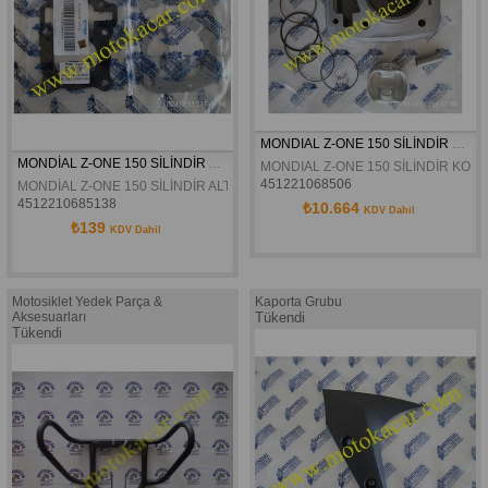
MONDIAL Z-ONE 150 SİLİNDİR KOMPLE ORJİNAL
MONDİAL Z-ONE 150 SİLİNDİR ALT ÜST CONTA ORJİNAL
MONDIAL Z-ONE 150 SİLİNDİR KOM
451221068506
MONDİAL Z-ONE 150 SİLİNDİR ALT ÜST CONTA ORJİNAL 
4512210685138
₺10.664
KDV Dahil
₺139
KDV Dahil
Motosiklet Yedek Parça &
Kaporta Grubu
Aksesuarları
Tükendi
Tükendi