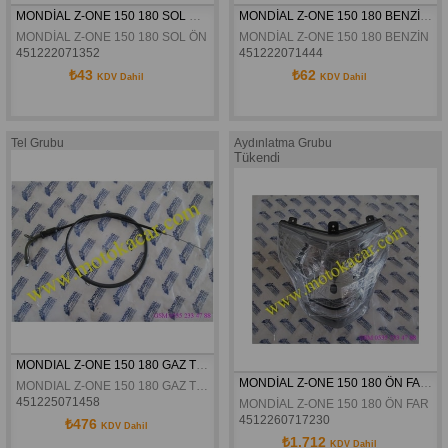
MONDİAL Z-ONE 150 180 SOL ÖN ÇAMULUK YAN GRENAJ ORJİNAL
MONDİAL Z-ONE 150 180 BENZİN MUSLUĞU ORJİNAL
MONDİAL Z-ONE 150 180 SOL ÖN ÇAMULUK YAN GRENAJ ORJİNAL
MONDİAL Z-ONE 150 180 BENZİN 
451222071352
451222071444
₺43
₺62
KDV Dahil
KDV Dahil
Tel Grubu
Aydınlatma Grubu
Tükendi
MONDIAL Z-ONE 150 180 GAZ TELI ORJINAL
MONDİAL Z-ONE 150 180 ÖN FAR KOMPLE ORJİNAL
MONDIAL Z-ONE 150 180 GAZ TELI ORJINAL
451225071458
MONDİAL Z-ONE 150 180 ÖN FAR K
4512260717230
₺476
KDV Dahil
₺1.712
KDV Dahil