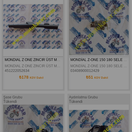
MONDIAL Z ONE ZINCIR ÜST MUHAFAZA ORJINAL
MONDİAL Z-ONE 150 180 SELE KİLİT MEKANIZMASI ORJİNAL
MONDIAL Z ONE ZINCIR ÜST MUHAFAZA ORJINAL
MONDİAL Z-ONE 150 180 SELE KİLİT MEKANIZMASI ORJİNAL
451222052634
03408900012429
₺178
₺51
KDV Dahil
KDV Dahil
Şase Grubu
Aydınlatma Grubu
Tükendi
Tükendi