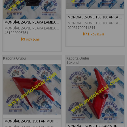
MONDIAL Z-ONE 150 180 ARKA REFLEKTOR BAGLANTI BRAKETI ORJINAL
MONDİAL Z-ONE PLAKA LAMBASI BAĞLANTI PLASTİĞİ ORJİNAL
MONDIAL Z-ONE 150 180 ARKA REFLEKTOR BAGLANTI BRAKETI ORJINAL
02931700011244
MONDİAL Z-ONE PLAKA LAMBASI BAĞLANTI PLASTİĞİ ORJİNAL
451222096751
₺71
KDV Dahil
₺9
KDV Dahil
Kaporta Grubu
Kaporta Grubu
Tükendi
MONDİAL Z-ONE 150 FAR MUHAFAZA SOL ORJİNAL
MONDİAL Z-ONE 150 FAR MUHAFAZA SAĞ ORJİNAL