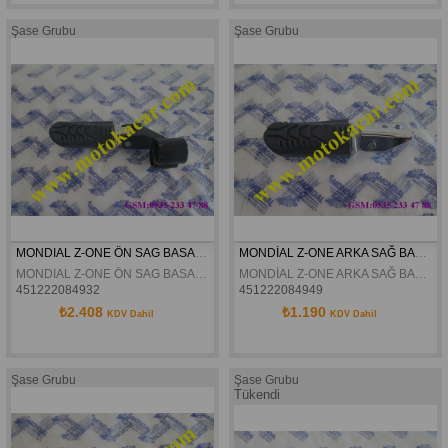
Şase Grubu
Şase Grubu
MONDIAL Z-ONE ÖN SAG BASAMAK KOMPLE ORJINAL
MONDİAL Z-ONE ARKA SAĞ BASAMAK KOMPLE ORJİNAL
MONDIAL Z-ONE ÖN SAG BASAMAK KOMPLE ORJINAL
MONDİAL Z-ONE ARKA SAĞ BASAMAK KOMPLE ORJİNAL
451222084932
451222084949
₺2.408
₺1.190
KDV Dahil
KDV Dahil
Şase Grubu
Şase Grubu
Tükendi