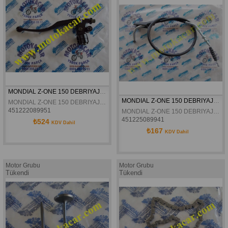
MONDIAL Z-ONE 150 DEBRIYAJ KÜTÜGÜ KOMPLE ORJINAL
MONDIAL Z-ONE 150 DEBRIYAJ TELI ORJINAL
MONDIAL Z-ONE 150 DEBRIYAJ KÜTÜGÜ KOMPLE ORJINAL
451222089951
MONDIAL Z-ONE 150 DEBRIYAJ TELI ORJINAL
451225089941
₺524
KDV Dahil
₺167
KDV Dahil
Motor Grubu
Motor Grubu
Tükendi
Tükendi