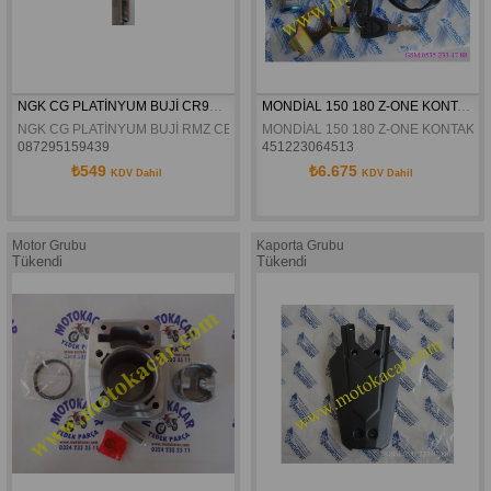
NGK CG PLATİNYUM BUJİ CR9EVX
MONDİAL 150 180 Z-ONE KONTAK KİLİT SETİ ORJİNAL
NGK CG PLATİNYUM BUJİ RMZ CBF TVS MC MR CR9EVX
MONDİAL 150 180 Z-ONE KONTAK Kİ
087295159439
451223064513
₺549
₺6.675
KDV Dahil
KDV Dahil
Motor Grubu
Kaporta Grubu
Tükendi
Tükendi