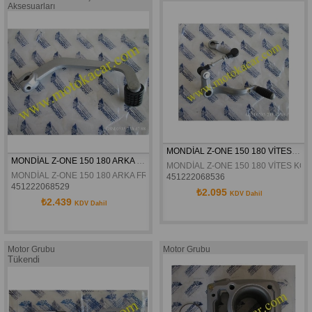
Aksesuarları
MONDİAL Z-ONE 150 180 VİTES KOLU ORJİNAL
MONDİAL Z-ONE 150 180 ARKA FREN PETALI ORJİNAL
MONDİAL Z-ONE 150 180 VİTES KO
MONDİAL Z-ONE 150 180 ARKA FREN PETALI ORJİNAL
451222068536
451222068529
₺2.095
KDV Dahil
₺2.439
KDV Dahil
Motor Grubu
Motor Grubu
Tükendi