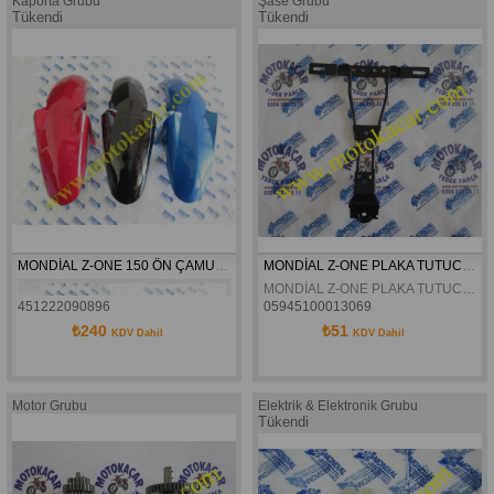
Kaporta Grubu
Şase Grubu
Tükendi
Tükendi
MONDİAL Z-ONE 150 ÖN ÇAMURLUK ORJİNAL
MONDİAL Z-ONE PLAKA TUTUCU BRAKETİ ORJİNAL
MONDİAL Z-ONE PLAKA TUTUCU BRAKETİ ORJİNAL
451222090896
05945100013069
₺240
₺51
KDV Dahil
KDV Dahil
Motor Grubu
Elektrik & Elektronik Grubu
Tükendi
 MONDİAL Z-ONE 150 ÖN ÇAMURLUK OR