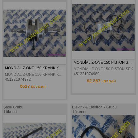
MONDİAL Z-ONE 150 PİSTON SEKMAN SETİ KOMPLE ORJİNAL
MONDİAL Z-ONE 150 KRANK KOMPLE ORJİNAL
MONDİAL Z-ONE 150 PİSTON SEKM
451221074989
MONDİAL Z-ONE 150 KRANK KOMPLE ORJİNAL
451221074972
₺2.857
KDV Dahil
ÖLÇÜLERİ:57.MM 14.PERNO
₺527
KDV Dahil
Şase Grubu
Elektrik & Elektronik Grubu
Tükendi
Tükendi