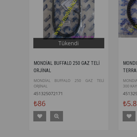
Tükendi
MONDİAL BUFFALO 250 GAZ TELİ
MONDI
ORJİNAL
TERRA
POWER
MONDİAL BUFFALO 250 GAZ TELİ
MONDIA
ORJİNAL
300 KAY
451325072171
45132
₺86
₺5.