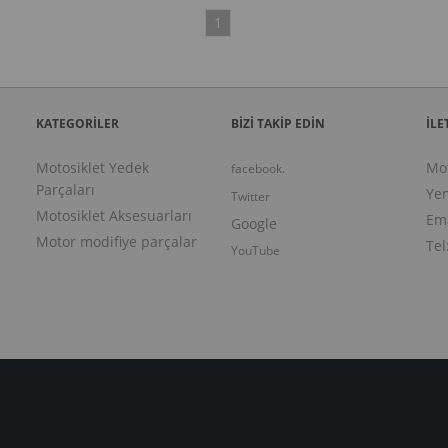
1
KATEGORİLER
BİZİ TAKİP EDİN
İLE
Motosiklet Yedek
Mo
facebook.
Parçaları
Yen
Twitter
Motosiklet Aksesuarları
Ema
Google
Motor modifiye parçalar
Tel
YouTube