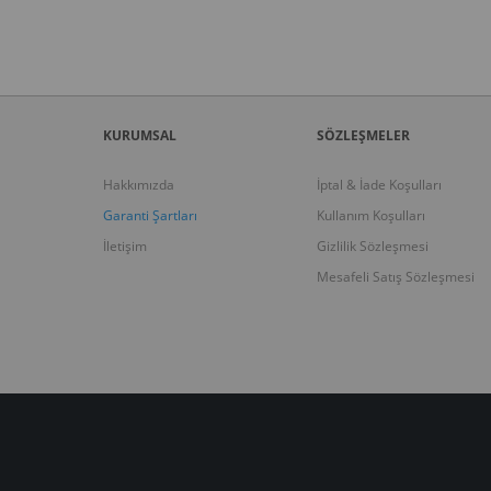
KURUMSAL
SÖZLEŞMELER
Hakkımızda
İptal & İade Koşulları
Garanti Şartları
Kullanım Koşulları
İletişim
Gizlilik Sözleşmesi
Mesafeli Satış Sözleşmesi