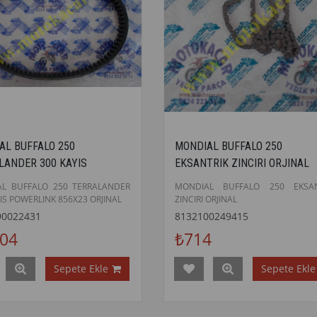
AL BUFFALO 250
MONDIAL BUFFALO 250
LANDER 300 KAYIS
EKSANTRIK ZINCIRI ORJINAL
LINK 856X23 ORJINAL
L BUFFALO 250 TERRALANDER
MONDIAL BUFFALO 250 EKSAN
IS POWERLINK 856X23 ORJINAL
ZINCIRI ORJINAL
90022431
8132100249415
804
₺714
Sepete Ekle
Sepete Ekle