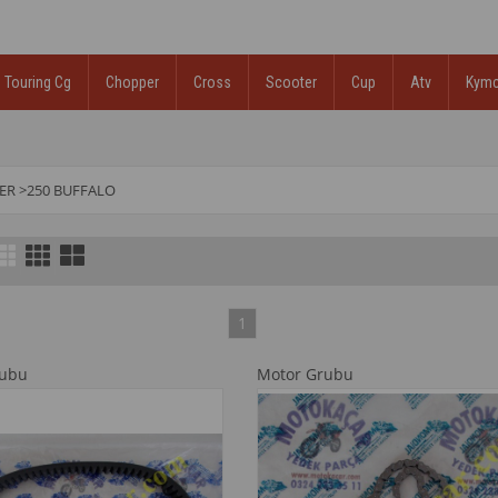
Touring Cg
Chopper
Cross
Scooter
Cup
Atv
Kym
ER
>
250 BUFFALO
1
rubu
Motor Grubu