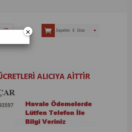
×
Sepetim
0
Ürün