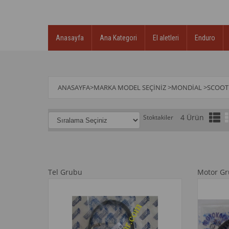
Anasayfa
Ana Kategori
El aletleri
Enduro
ANASAYFA
>
MARKA MODEL SEÇINIZ
>
MONDİAL
>
SCOOT
4 Ürün
Stoktakiler
Tel Grubu
Motor G