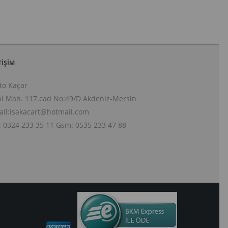
TIŞIM
to Kaçar
i Mah. 117.cad No:49/D Akdeniz-Mersin
il:
isakacart@hotmail.com
: 0324 233 35 11 Gsm: 0535 233 47 88