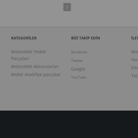
1
KATEGORİLER
BİZİ TAKİP EDİN
İLE
Motosiklet Yedek
Mo
facebook.
Parçaları
Yen
Twitter
Motosiklet Aksesuarları
Ema
Google
Motor modifiye parçalar
Tel
YouTube