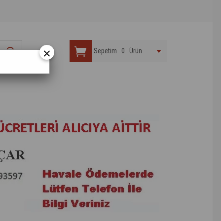
×
Sepetim
0
Ürün