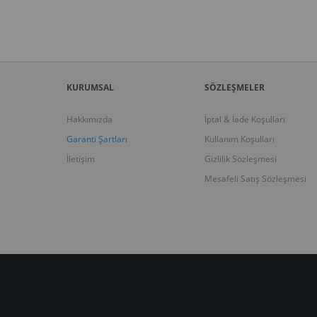
KURUMSAL
SÖZLEŞMELER
Hakkımızda
İptal & İade Koşulları
Garanti Şartları
Kullanım Koşulları
İletişim
Gizlilik Sözleşmesi
Mesafeli Satış Sözleşmesi