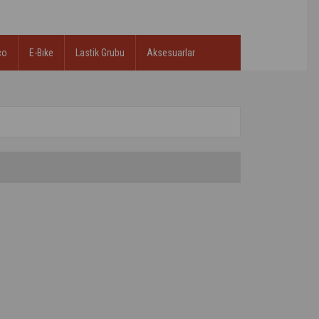
co
E-Bıke
Lastik Grubu
Aksesuarlar