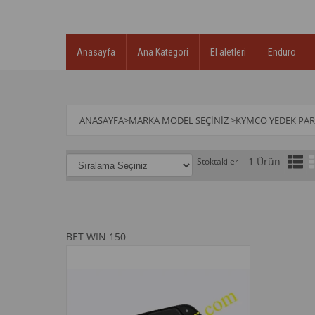
Anasayfa
Ana Kategori
El aletleri
Enduro
ANASAYFA
>
MARKA MODEL SEÇINIZ
>
KYMCO YEDEK PA
1 Ürün
Stoktakiler
BET WIN 150