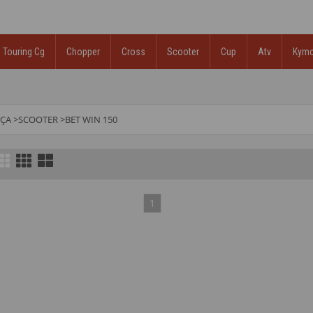
Touring Cg
Chopper
Cross
Scooter
Cup
Atv
Kym
RÇA
>
SCOOTER
>
BET WIN 150
1