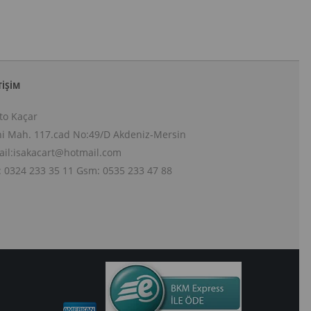
TIŞIM
to Kaçar
i Mah. 117.cad No:49/D Akdeniz-Mersin
il:
isakacart@hotmail.com
: 0324 233 35 11 Gsm: 0535 233 47 88