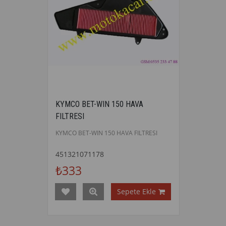
KYMCO BET-WIN 150 HAVA
FILTRESI
KYMCO BET-WIN 150 HAVA FILTRESI
451321071178
₺333
Sepete Ekle