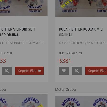
IGHTER SILINDIR SETI
KUBA FIGHTER KOLÇAK MILI
13P ORJINAL
ORJINAL
IGHTER SILINDIR SETI 47MM 13P
KUBA FIGHTER KOLÇAK MILI ORJINA
1008710
891321040529
333
₺381
Sepete Ekle
Sepete Ekle
rubu
Motor Grubu