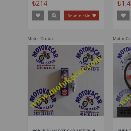
₺214
₺1.
Sepete Ekle
Motor Grubu
Motor G