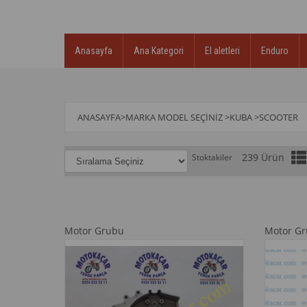
Anasayfa
Ana Kategori
El aletleri
Enduro
ANASAYFA
>
MARKA MODEL SEÇINIZ
>
KUBA
>
SCOOTER
239 Ürün
Stoktakiler
Motor Grubu
Motor G