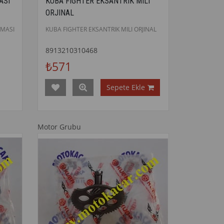
ASI
KUBA FIGHTER EKSANTRIK MILI
ORJINAL
MASI
KUBA FIGHTER EKSANTRIK MILI ORJINAL
8913210310468
₺571
Sepete Ekle
Motor Grubu