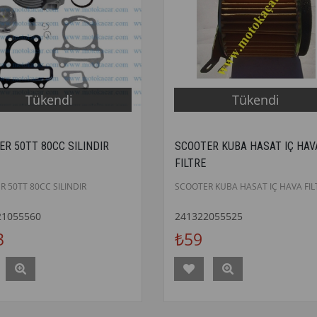
Tükendi
Tükendi
ER 50TT 80CC SILINDIR
SCOOTER KUBA HASAT IÇ HAV
FILTRE
 50TT 80CC SILINDIR
SCOOTER KUBA HASAT IÇ HAVA FIL
21055560
241322055525
3
₺59