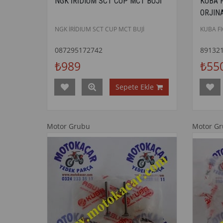
NGK İRİDIUM SCT CUP MCT BUJİ
KUBA 
ORJIN
NGK İRİDIUM SCT CUP MCT BUJİ
KUBA F
087295172742
89132
₺989
₺55
Sepete Ekle
Motor Grubu
Motor G