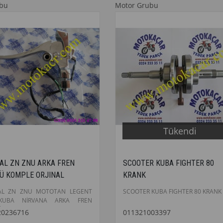
ubu
Motor Grubu
Tükendi
AL ZN ZNU ARKA FREN
SCOOTER KUBA FIGHTER 80
Ü KOMPLE ORJINAL
KRANK
AL ZN ZNU MOTOTAN LEGENT
SCOOTER KUBA FIGHTER 80 KRANK
KUBA NİRVANA ARKA FREN
 KOMPLE ORJINAL
20236716
011321003397