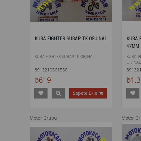
KUBA FIGHTER SUBAP TK ORJINAL
KUBA F
47MM 
KUBA FIGHTER SUBAP TK ORJINAL
KUBA F
ORJINAL
8913210561556
89132
₺619
₺1.
Sepete Ekle
Motor Grubu
Motor G