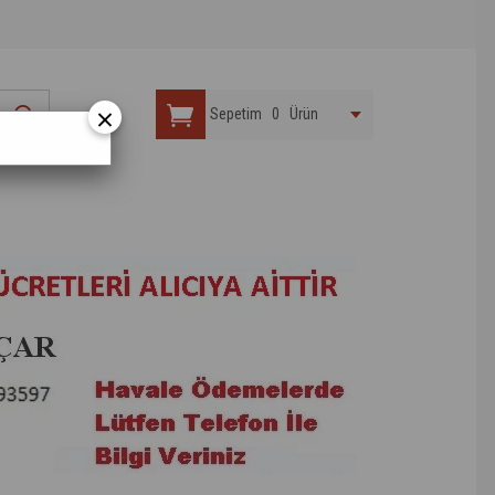
×
Sepetim
0
Ürün