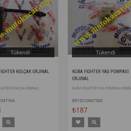
Tükendi
Tükendi
FIGHTER KOLÇAK ORJINAL
KUBA FIGHTER YAG POMPASI
ORJINAL
IGHTER KOLÇAK ORJINAL
KUBA FIGHTER YAG POMPASI ORJIN
1047764
8913210067300
1
₺187