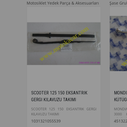
Motosiklet Yedek Parça & Aksesuarları
Şase Gr
SCOOTER 125 150 EKSANTRIK
MONDI
GERGI KILAVUZU TAKIMI
KÜTÜG
SCOOTER 125 150 EKSANTRIK GERGI
MONDI
KILAVUZU TAKIMI
3000 
KÜTÜGÜ
1031321055539
45132