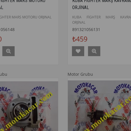
FIGHTER MARS MOTORU
KUBA FİGHTER MARŞ KAVRAM
AL
ORJİNAL
IGHTER MARS MOTORU ORJINAL
KUBA FİGHTER MARŞ KAVRA
ORJİNAL
1056148
891321056131
0
₺459
rubu
Motor Grubu