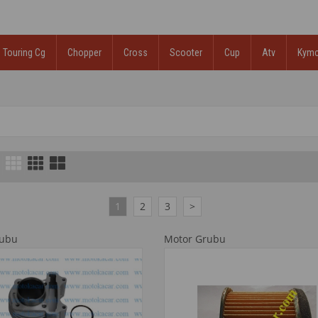
Touring Cg
Chopper
Cross
Scooter
Cup
Atv
Kym
1
2
3
>
rubu
Motor Grubu