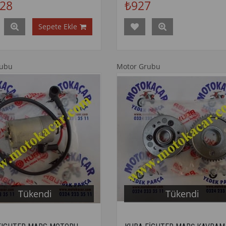
428
₺927
Sepete Ekle
rubu
Motor Grubu
Tükendi
Tükendi