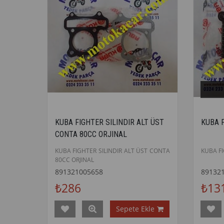
KUBA FIGHTER SILINDIR ALT ÜST
KUBA 
CONTA 80CC ORJINAL
KUBA FIGHTER SILINDIR ALT ÜST CONTA
KUBA F
80CC ORJINAL
891321005658
89132
₺286
₺13
Sepete Ekle