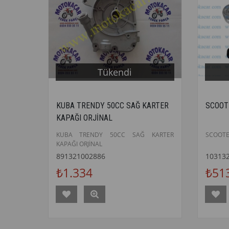
Tükendi
KUBA TRENDY 50CC SAĞ KARTER
SCOOT
KAPAĞI ORJİNAL
KUBA TRENDY 50CC SAĞ KARTER
SCOOTER
KAPAĞI ORJİNAL
891321002886
10313
₺1.334
₺51