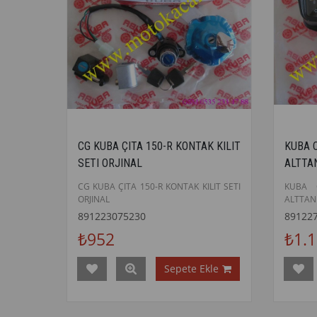
CG KUBA ÇITA 150-R KONTAK KILIT
KUBA C
SETI ORJINAL
ALTTAN
CG KUBA ÇITA 150-R KONTAK KILIT SETI
KUBA C
ORJINAL
ALTTAN 
891223075230
89122
₺952
₺1.
Sepete Ekle