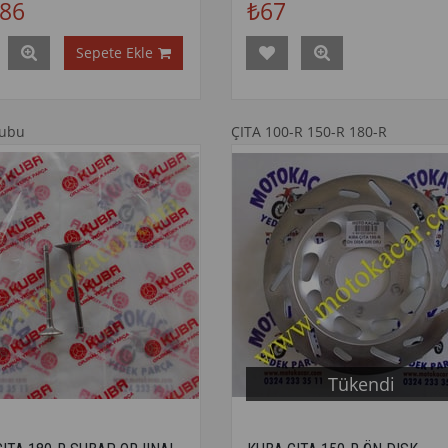
586
₺67
Sepete Ekle
rubu
ÇITA 100-R 150-R 180-R
Tükendi