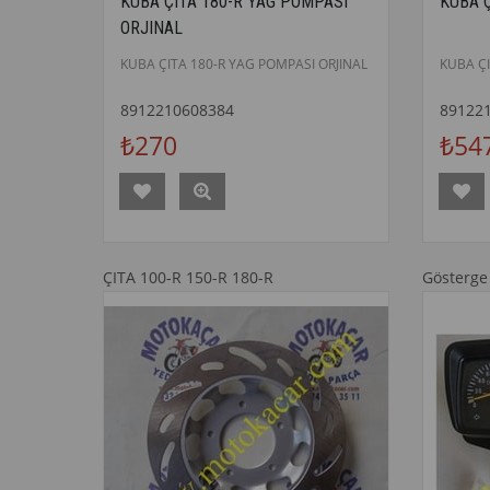
KUBA ÇITA 180-R YAG POMPASI
KUBA 
ORJINAL
KUBA ÇITA 180-R YAG POMPASI ORJINAL
KUBA ÇI
8912210608384
89122
₺270
₺54
ÇITA 100-R 150-R 180-R
Gösterge