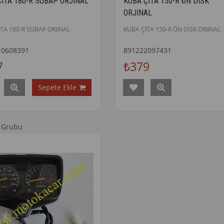
ÇITA 180-R SUBAP ORJINAL
KUBA ÇITA 150-R ÖN DISK
ORJINAL
TA 180-R SUBAP ORJINAL
KUBA ÇITA 150-R ÖN DISK ORJINAL
10608391
891222097431
7
₺379
Sepete Ekle
 Grubu