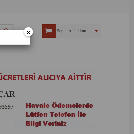
×
Sepetim
0
Ürün