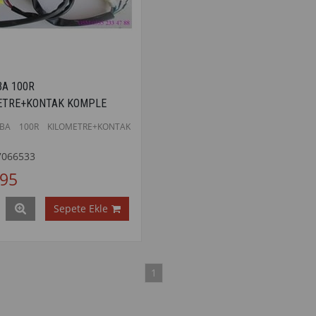
BA 100R
ETRE+KONTAK KOMPLE
BA 100R KILOMETRE+KONTAK
E
7066533
095
Sepete Ekle
1