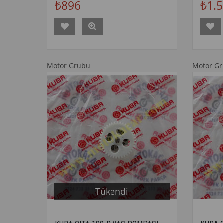
₺896
₺1.
Motor Grubu
Motor G
Tükendi