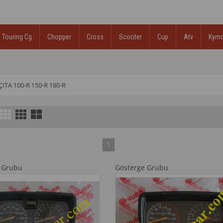
Touring Cg
Chopper
Cross
Scooter
Cup
Atv
Kym
ÇITA 100-R 150-R 180-R
1
 Grubu
Gösterge Grubu