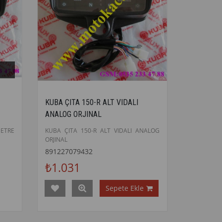
KUBA ÇITA 150-R ALT VIDALI
ANALOG ORJINAL
METRE
KUBA ÇITA 150-R ALT VIDALI ANALOG
ORJINAL
891227079432
₺1.031
Sepete Ekle