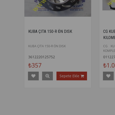
KUBA ÇITA 150-R ÖN DISK
CG KU
KILOM
KUBA ÇITA 150-R ÖN DISK
CG KU
KOMPL
3612220125752
01122
₺357
₺1.
Sepete Ekle