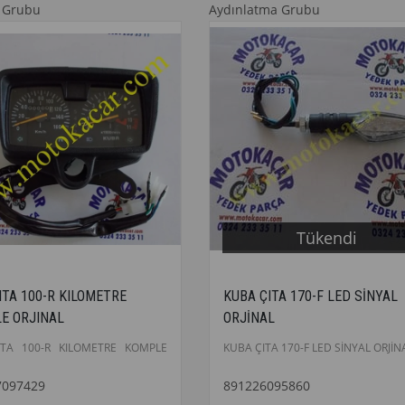
 Grubu
Aydınlatma Grubu
Tükendi
ITA 100-R KILOMETRE
KUBA ÇITA 170-F LED SİNYAL
E ORJINAL
ORJİNAL
ITA 100-R KILOMETRE KOMPLE
KUBA ÇITA 170-F LED SİNYAL ORJİN
7097429
891226095860