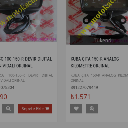
Tükendi
G 100-150-R DEVIR DIJITAL
KUBA ÇITA 150-R ANALOG
 VIDALI ORJINAL
KILOMETRE ORJINAL
G 100-150-R DEVIR DIJITAL
KUBA ÇITA 150-R ANALOG KILO
VIDALI ORJINAL
ORJINAL
7075304
891227079449
190
₺1.571
Sepete Ekle