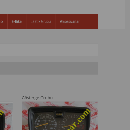
co
E-Bıke
Lastik Grubu
Aksesuarlar
Gösterge Grubu