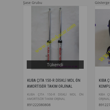
Şase Grubu
Gösterge
Tükendi
KUBA ÇITA 150-R DİSKLİ MDL ÖN
KIBA Ç
AMORTİSÖR TAKIM ORJİNAL
KOMPL
KUBA ÇITA 150-R DİSKLİ MDL ÖN
KIBA Ç
AMORTİSÖR TAKIM ORJİNAL
ORJINAL
891222080808
89122