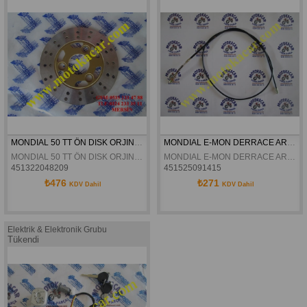
MONDIAL 50 TT ÖN DISK ORJINAL
MONDIAL E-MON DERRACE ARKA FREN TELI ORJINAL
MONDIAL 50 TT ÖN DISK ORJINAL
MONDIAL E-MON DERRACE ARKA FREN TELI ORJINAL
451322048209
451525091415
₺476
₺271
KDV Dahil
KDV Dahil
Elektrik & Elektronik Grubu
Tükendi