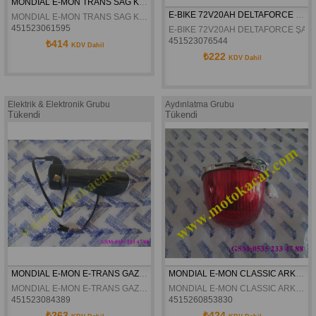
MONDIAL E-MON TRANS SAG KUMANDA ORJINAL
E-BIKE 72V20AH DELTAFORCE ŞARJ CİHAZI
MONDIAL E-MON TRANS SAG KUMANDA ORJINAL
451523061595
E-BIKE 72V20AH DELTAFORCE ŞARJ
451523076544
₺414
KDV Dahil
₺222
KDV Dahil
Elektrik & Elektronik Grubu
Aydınlatma Grubu
Tükendi
Tükendi
MONDIAL E-MON E-TRANS GAZ KOLU ORJINAL
MONDIAL E-MON CLASSIC ARKA STOP ORJINAL
MONDIAL E-MON E-TRANS GAZ KOLU ORJINAL
MONDIAL E-MON CLASSIC ARKA STOP ORJINAL
451523084389
4515260853830
₺263
₺424