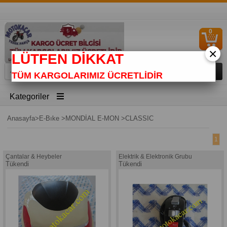
0
S
Ü
×
LÜTFEN DİKKAT
TÜM KARGOLARIMIZ ÜCRETLİDİR
Kategoriler
Anasayfa
>
E-Bıke
>
MONDİAL E-MON
>
CLASSIC
1
Çantalar & Heybeler
Elektrik & Elektronik Grubu
Tükendi
Tükendi