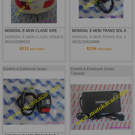
MONDİAL E-MON CLASİC KREM BEYAZI ARKA ÇANTA ORJİNAL
MONDIAL E-MON TRANS SOL KUMANDA ORJINAL
MONDİAL E-MON CLASİC KREM BEYAZI ARKA ÇANTA ORJİNAL
MONDIAL E-MON TRANS SOL KUMANDA ORJINAL
451522058152
4515230615888
₺211
₺154
KDV Dahil
KDV Dahil
Elektrik & Elektronik Grubu
Elektrik & Elektronik Grubu
Tükendi