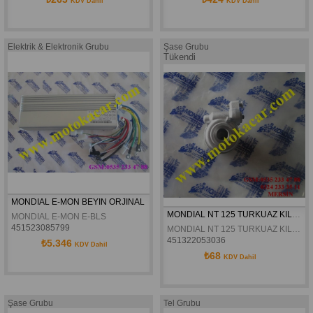
KDV Dahil
KDV Dahil
Elektrik & Elektronik Grubu
Şase Grubu
Tükendi
MONDIAL E-MON BEYIN ORJINAL
MONDIAL NT 125 TURKUAZ KILOMETRE DISLI MEKANIZMASI ORJINAL
MONDIAL E-MON E-BLS
451523085799
MONDIAL NT 125 TURKUAZ KILOMETRE DISLI MEKANIZMASI ORJINAL
451322053036
E-CLS E-DRR E-MCH E-RVN E-TRN BEYIN ORJINAL
₺5.346
KDV Dahil
₺68
KDV Dahil
Şase Grubu
Tel Grubu