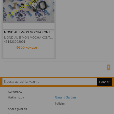
MONDIAL E-MON MOCHA KONTAK SETI ORJINAL
MONDIAL E-MON MOCHA KONTAK SETI ORJINAL
451523092001
₺355
KDV Dahil
1
Gönder
KURUMSAL
Hakkımızda
Garanti Şartları
İletişim
SÖZLEŞMELER