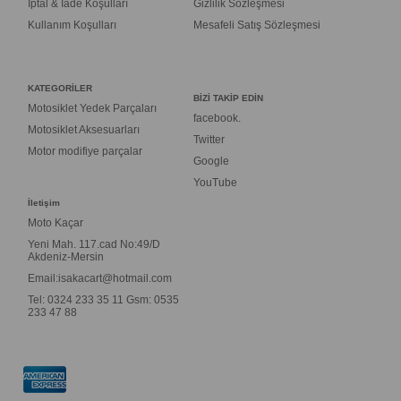
İptal & İade Koşulları
Gizlilik Sözleşmesi
Kullanım Koşulları
Mesafeli Satış Sözleşmesi
KATEGORİLER
BİZİ TAKİP EDİN
Motosiklet Yedek Parçaları
facebook.
Motosiklet Aksesuarları
Twitter
Motor modifiye parçalar
Google
YouTube
İletişim
Moto Kaçar
Yeni Mah. 117.cad No:49/D
Akdeniz-Mersin
Email:
isakacart@hotmail.com
Tel: 0324 233 35 11 Gsm: 0535
233 47 88