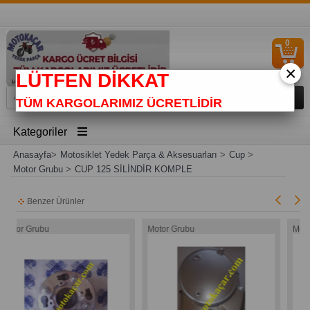
0
S
Ü
×
LÜTFEN DİKKAT
TÜM KARGOLARIMIZ ÜCRETLİDİR
Kategoriler
Anasayfa
>
Motosiklet Yedek Parça & Aksesuarları
>
Cup
>
Motor Grubu
>
CUP 125 SİLİNDİR KOMPLE
Benzer Ürünler
Motor Grubu
Motor Grubu