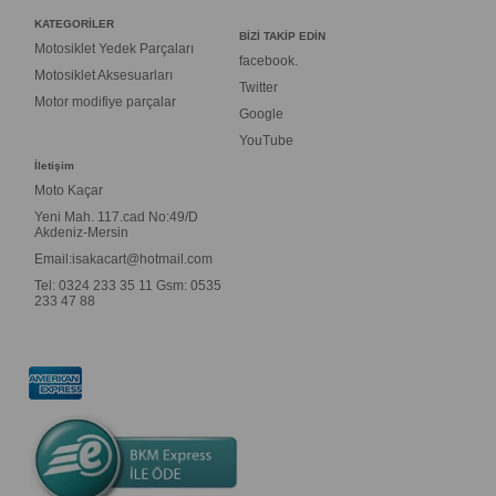
KATEGORİLER
BİZİ TAKİP EDİN
Motosiklet Yedek Parçaları
facebook.
Motosiklet Aksesuarları
Twitter
Motor modifiye parçalar
Google
YouTube
İletişim
Moto Kaçar
Yeni Mah. 117.cad No:49/D
Akdeniz-Mersin
Email:
isakacart@hotmail.com
Tel: 0324 233 35 11 Gsm: 0535
233 47 88