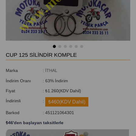
CUP 125 SİLİNDİR KOMPLE
Marka
:
İTHAL
İndirim Oranı
:
63
%
İndirim
Fiyat
:
₺1.260
(KDV Dahil)
İndirimli
:
₺460
(KDV Dahil)
Barkod
:
451121064301
₺46
'den başlayan taksitlerle