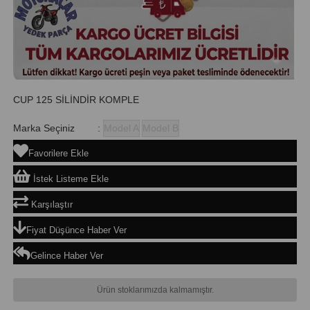
CUP 125 SİLİNDİR KOMPLE
Marka Seçiniz
:
Model A
Model B
Favorilere Ekle
İstek Listeme Ekle
Karşılaştır
Fiyat Düşünce Haber Ver
Gelince Haber Ver
Ürün stoklarımızda kalmamıştır.