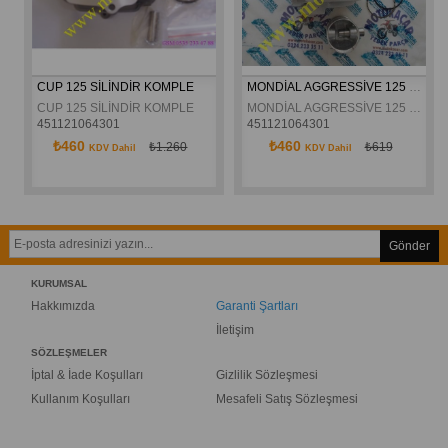
CUP 125 SİLİNDİR KOMPLE 
MONDİAL AGGRESSİVE 125 SİLİNDİR ORJİNAL
CUP 125 SİLİNDİR KOMPLE 
MONDİAL AGGRESSİVE 125 SİLİNDİR ORJİNAL
451121064301
451121064301
₺460
₺460
₺1.260
₺619
KDV Dahil
KDV Dahil
Gönder
KURUMSAL
Hakkımızda
Garanti Şartları
İletişim
SÖZLEŞMELER
İptal & İade Koşulları
Gizlilik Sözleşmesi
Kullanım Koşulları
Mesafeli Satış Sözleşmesi