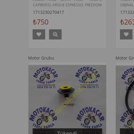
CAPİROSSİ, AR50-8 ESPRESSO, FREEDOM
ORJİNAL
50 MARŞ MOTORU ORJİNAL
1713230270417
17132
₺750
₺26
Motor Grubu
Motor G
Tükendi