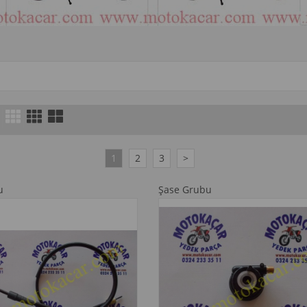
1
2
3
>
u
Şase Grubu