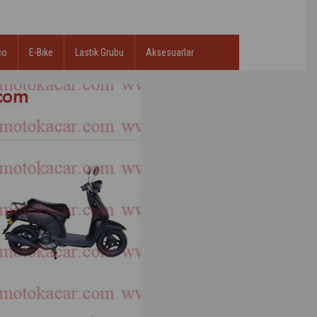
co
E-Bıke
Lastik Grubu
Aksesuarlar