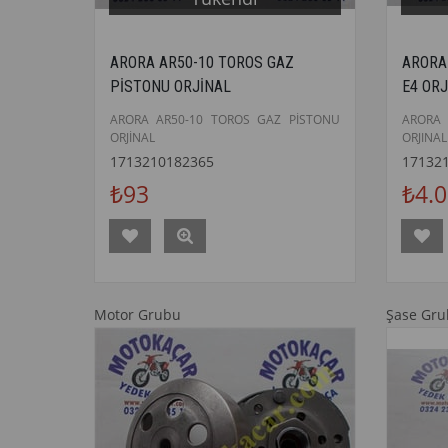
ARORA AR50-10 TOROS GAZ
ARORA
PİSTONU ORJİNAL
E4 OR
ARORA AR50-10 TOROS GAZ PİSTONU
ARORA 
ORJİNAL
ORJINAL
1713210182365
17132
₺93
₺4.
Motor Grubu
Şase Gr