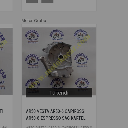
Motor Grubu
Tükendi
TI
AR50 VESTA AR50-6 CAPIROSSI
AR50-8 ESPRESSO SAG KARTEL
KAPAGI ORJINAL
JINAL
AR50 VESTA AR50-6 CAPIROSSI AR50-8