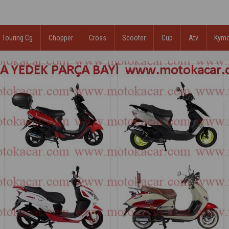
Touring Cg
Chopper
Cross
Scooter
Cup
Atv
Kym