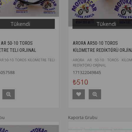
Tükendi
Tükendi
 AR 50-10 TOROS
ARORA AR50-10 TOROS
ETRE TELI ORJINAL
KİLOMETRE REDİKTÖRÜ ORJİN
AR 50-10 TOROS KILOMETRE TELI
ARORA AR 50-10 TOROS KİLOM
REDİKTÖRÜ ORJİNAL
5057588
171322049845
₺510
ubu
Kaporta Grubu