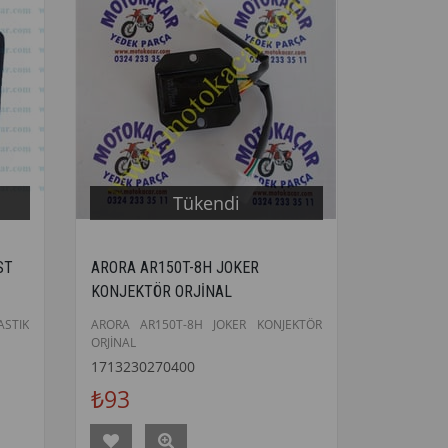
Tükendi
ST
ARORA AR150T-8H JOKER
KONJEKTÖR ORJİNAL
ASTIK
ARORA AR150T-8H JOKER KONJEKTÖR
ORJİNAL
1713230270400
₺93