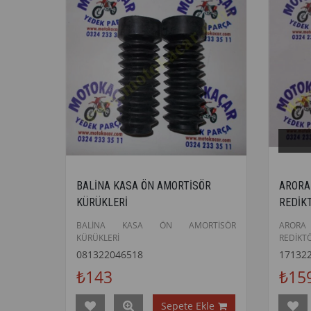
BALİNA KASA ÖN AMORTİSÖR
ARORA
KÜRÜKLERİ
REDİK
BALİNA KASA ÖN AMORTİSÖR
ARORA
KÜRÜKLERİ
REDİKT
081322046518
17132
₺143
₺15
Sepete Ekle