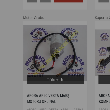
Motor Grubu
Kaporta 
Tükendi
ARORA AR50 VESTA MARŞ
ARORA 
MOTORU ORJİNAL
KOMPL
ARORA AR50 VESTA AR50 AR50-6
ARORA 