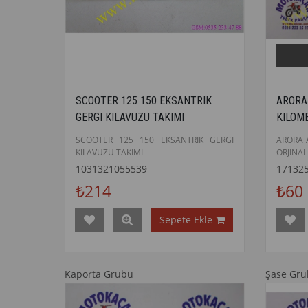
SCOOTER 125 150 EKSANTRIK
ARORA
GERGI KILAVUZU TAKIMI
KILOM
SCOOTER 125 150 EKSANTRIK GERGI
ARORA 
KILAVUZU TAKIMI
ORJINAL
1031321055539
17132
₺214
₺60
Sepete Ekle
Kaporta Grubu
Şase Gr