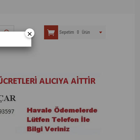
×
Sepetim
0
Ürün