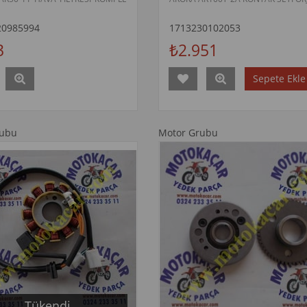
20985994
1713230102053
3
₺2.951
Sepete Ekle
rubu
Motor Grubu
Tükendi