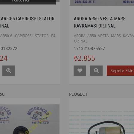
 AR50-6 CAPIROSSI STATÖR
ARORA AR50 VESTA MARS
JINAL
KAVRAMASI ORJINAL
AR50-6 CAPIROSSI STATÖR E4
ARORA AR50 VESTA MARS KAVRA
ORJINAL
10182372
1713210875557
024
₺2.855
Sepete Ekle
ubu
PEUGEOT