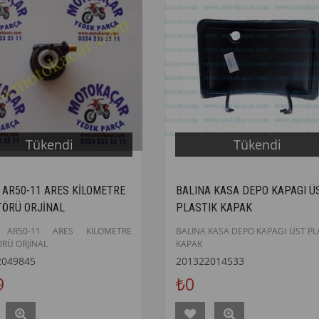
Tükendi
Tükendi
 AR50-11 ARES KİLOMETRE
BALINA KASA DEPO KAPAGI Ü
TÖRÜ ORJİNAL
PLASTIK KAPAK
 AR50-11 ARES KİLOMETRE
BALINA KASA DEPO KAPAGI ÜST PL
ÖRÜ ORJİNAL
KAPAK
2049845
201322014533
9
₺0