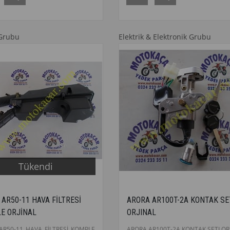
Grubu
Elektrik & Elektronik Grubu
Tükendi
AR50-11 HAVA FİLTRESİ
ARORA AR100T-2A KONTAK SE
E ORJİNAL
ORJINAL
AR50-11 HAVA FİLTRESİ KOMPLE
ARORA AR100T-2A KONTAK SETI OR