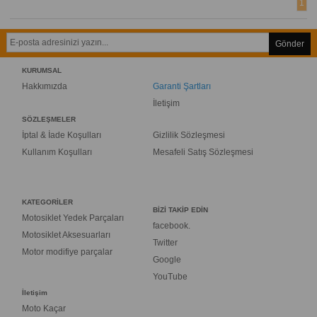
1
Gönder
KURUMSAL
Hakkımızda
Garanti Şartları
İletişim
SÖZLEŞMELER
İptal & İade Koşulları
Gizlilik Sözleşmesi
Kullanım Koşulları
Mesafeli Satış Sözleşmesi
KATEGORİLER
BİZİ TAKİP EDİN
Motosiklet Yedek Parçaları
facebook.
Motosiklet Aksesuarları
Twitter
Motor modifiye parçalar
Google
YouTube
İletişim
Moto Kaçar