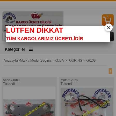
0
S
Ü
×
LÜTFEN DİKKAT
TÜM KARGOLARIMIZ ÜCRETLİDİR
Kategoriler
Anasayfa
>
Marka Model Seçiniz
>
KUBA
>
TOURİNG
>
KR139
1
Şase Grubu
Motor Grubu
Tükendi
Tükendi