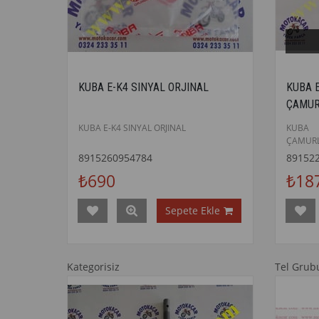
KUBA E-K4 SINYAL ORJINAL
KUBA 
ÇAMUR
KUBA E-K4 SINYAL ORJINAL
KUBA
ÇAMURL
8915260954784
89152
₺690
₺18
Sepete Ekle
Kategorisiz
Tel Grub