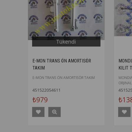
Tükendi
E-MON TRANS ÖN AMORTISÖR
MONDI
TAKIM
KILIT 
E-MON TRANS ÖN AMORTISÖR TAKIM
MONDIA
ORJINAL
451522054611
45152
₺979
₺13