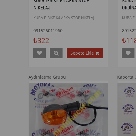
KUBA E-BIKE K4 ARKA STOP
KUBA 
NİKELAJ
ORJİN
KUBA E-BIKE K4 ARKA STOP NİKELAJ
KUBA E
091526011960
89152
₺322
₺11
Sepete Ekle
Aydınlatma Grubu
Kaporta 