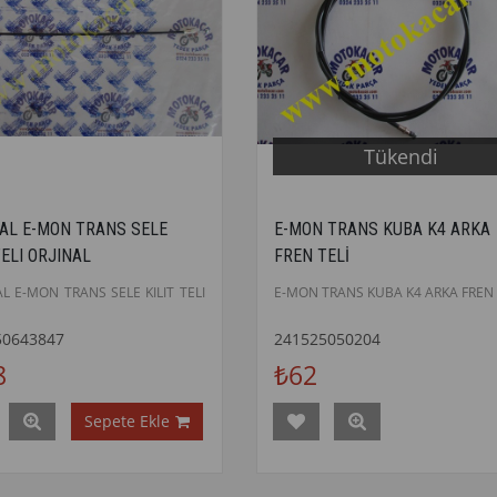
Tükendi
AL E-MON TRANS SELE
E-MON TRANS KUBA K4 ARKA
TELI ORJINAL
FREN TELİ
L E-MON TRANS SELE KILIT TELI
E-MON TRANS KUBA K4 ARKA FREN 
50643847
241525050204
8
₺62
Sepete Ekle