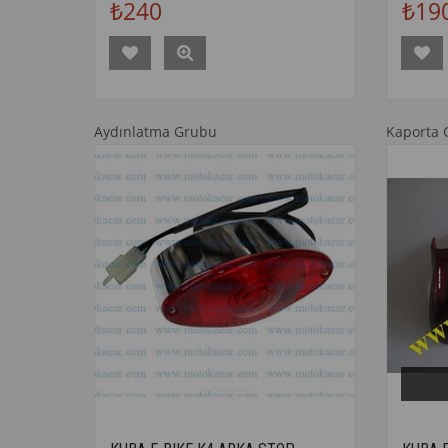
₺240
₺19
Aydınlatma Grubu
Kaporta 