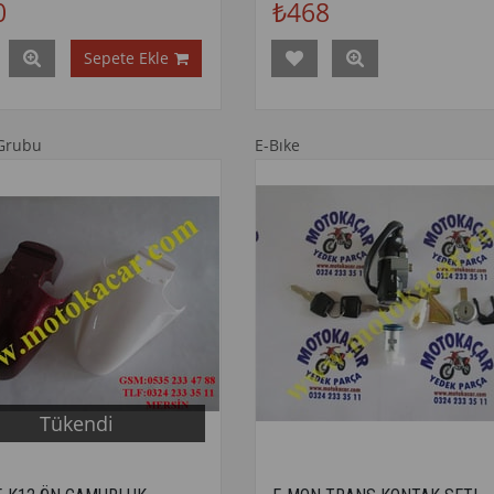
0
₺468
Sepete Ekle
Grubu
E-Bıke
Tükendi