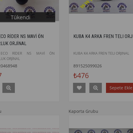
Tükendi
ECO RİDER NS MAVİ ÖN
KUBA K4 ARKA FREN TELI ORJ
LUK ORJİNAL
 ECO RİDER NS MAVİ ÖN
KUBA K4 ARKA FREN TELI ORJINAL
UK ORJİNAL
20468948
891525099026
7
₺476
Sepete Ekle
u
Kaporta Grubu