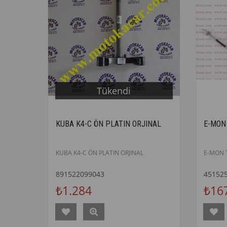
Tükendi
KUBA K4-C ÖN PLATIN ORJINAL
E-MON
KUBA K4-C ÖN PLATIN ORJINAL
E-MON 
891522099043
45152
₺1.284
₺16