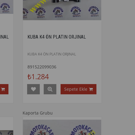
INAL
KUBA K4 ÖN PLATIN ORJINAL
KUBA K4 ÖN PLATIN ORJINAL
891522099036
₺1.284
Sepete Ekle
Kaporta Grubu