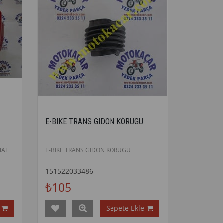
E-BIKE TRANS GIDON KÖRÜGÜ
NAL
E-BIKE TRANS GIDON KÖRÜGÜ
151522033486
₺105
Sepete Ekle