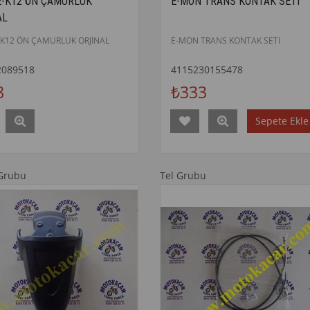
E-K12 ÖN ÇAMURLUK
E-MON TRANS KONTAK SETI
AL
-K12 ÖN ÇAMURLUK ORJİNAL
E-MON TRANS KONTAK SETI
2089518
4115230155478
8
₺333
Sepete Ekle
Grubu
Tel Grubu