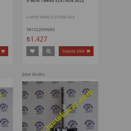
E-MON TRANS ELKTRON SELE
E-MON TRANS ELKTRON SELE
981522099683
₺1.427
Sepete Ekle
Şase Grubu