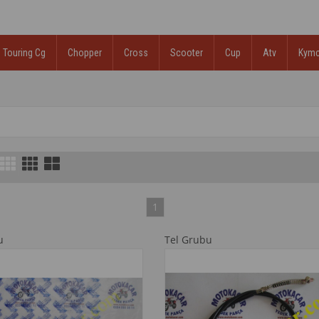
Touring Cg
Chopper
Cross
Scooter
Cup
Atv
Kym
1
u
Tel Grubu