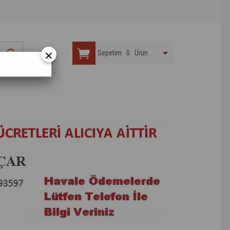
×
Sepetim
0
Ürün