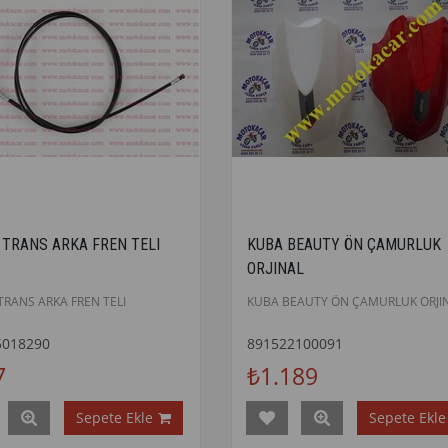
 TRANS ARKA FREN TELI
KUBA BEAUTY ÖN ÇAMURLUK
ORJINAL
TRANS ARKA FREN TELI
KUBA BEAUTY ÖN ÇAMURLUK ORJI
5018290
891522100091
7
₺1.189
Sepete Ekle
Sepete Ekle