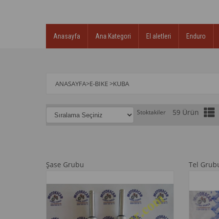
Anasayfa
Ana Kategori
El aletleri
Enduro
ANASAYFA
>
E-BIKE
>
KUBA
59 Ürün
Stoktakiler
Şase Grubu
Tel Grub