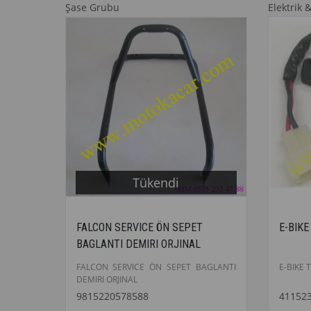
Şase Grubu
Elektrik 
Tükendi
FALCON SERVICE ÖN SEPET
E-BIK
BAGLANTI DEMIRI ORJINAL
FALCON SERVICE ÖN SEPET BAGLANTI
E-BIKE
DEMIRI ORJINAL
9815220578588
41152