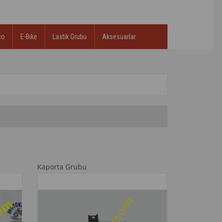
co
E-Bıke
Lastik Grubu
Aksesuarlar
Kaporta Grubu