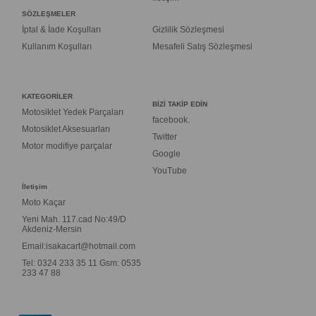
SÖZLEŞMELER
İptal & İade Koşulları
Gizlilik Sözleşmesi
Kullanım Koşulları
Mesafeli Satış Sözleşmesi
KATEGORİLER
BİZİ TAKİP EDİN
Motosiklet Yedek Parçaları
facebook.
Motosiklet Aksesuarları
Twitter
Motor modifiye parçalar
Google
YouTube
İletişim
Moto Kaçar
Yeni Mah. 117.cad No:49/D
Akdeniz-Mersin
Email:
isakacart@hotmail.com
Tel: 0324 233 35 11 Gsm: 0535
233 47 88