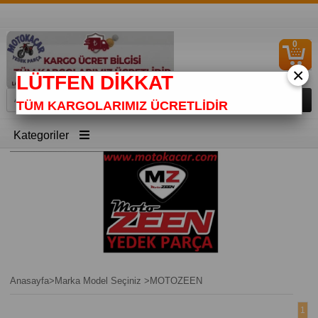
0
S
Ü
×
LÜTFEN DİKKAT
TÜM KARGOLARIMIZ ÜCRETLİDİR
Kategoriler
Anasayfa
>
Marka Model Seçiniz
>
MOTOZEEN
1