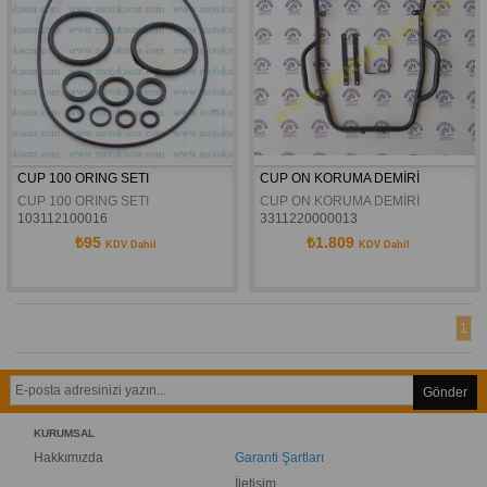
CUP 100 ORING SETI
CUP ON KORUMA DEMİRİ
CUP 100 ORING SETI
CUP ON KORUMA DEMİRİ
103112100016
3311220000013
₺95
₺1.809
KDV Dahil
KDV Dahil
1
Gönder
KURUMSAL
Hakkımızda
Garanti Şartları
İletişim