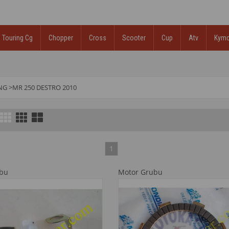
Touring Cg
Chopper
Cross
Scooter
Cup
Atv
Kym
NG
>
MR 250 DESTRO 2010
1
ubu
Motor Grubu