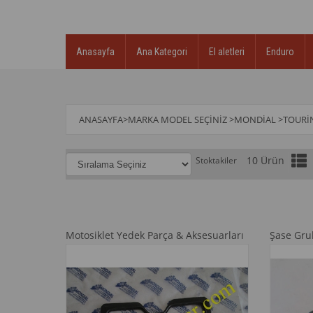
Anasayfa
Ana Kategori
El aletleri
Enduro
ANASAYFA
>
MARKA MODEL SEÇINIZ
>
MONDİAL
>
TOURİ
10 Ürün
Stoktakiler
Motosiklet Yedek Parça & Aksesuarları
Şase Gr