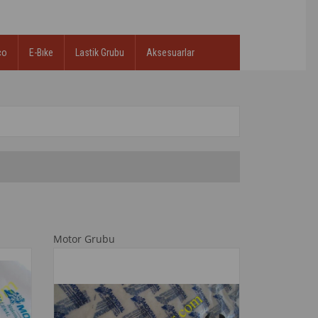
co
E-Bıke
Lastik Grubu
Aksesuarlar
Motor Grubu