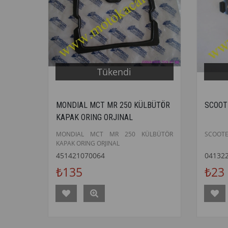
Tükendi
MONDIAL MCT MR 250 KÜLBÜTÖR
SCOOTE
KAPAK ORING ORJINAL
MONDIAL MCT MR 250 KÜLBÜTÖR
SCOOTER
KAPAK ORING ORJINAL
451421070064
04132
₺135
₺23