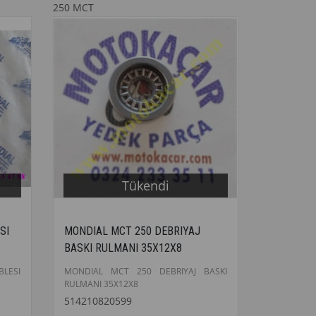
250 MCT
Tükendi
SI
MONDIAL MCT 250 DEBRIYAJ
BASKI RULMANI 35X12X8
LESI
MONDIAL MCT 250 DEBRIYAJ BASKI
RULMANI 35X12X8
514210820599