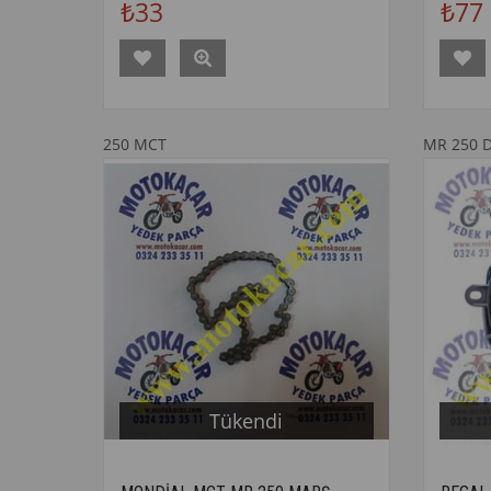
₺33
₺77
250 MCT
MR 250 
Tükendi