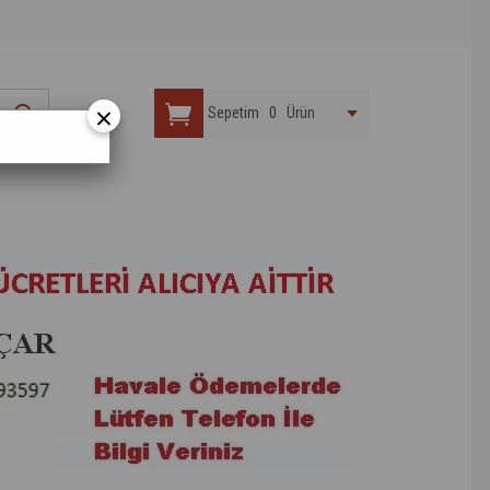
×
Sepetim
0
Ürün