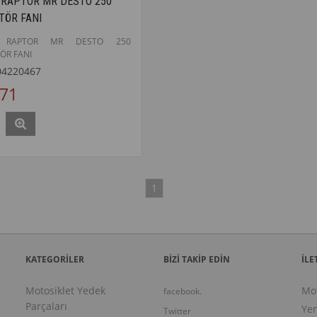
 RAPTOR MR DESTO 250
TÖR FANI
L RAPTOR MR DESTO 250
ÖR FANI
04220467
271
1
KATEGORİLER
BİZİ TAKİP EDİN
İLE
Motosiklet Yedek
Mo
facebook.
Parçaları
Yen
Twitter