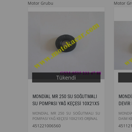
Motor Grubu
Motor G
Tükendi
MONDİAL MR 250 SU SOĞUTMALI
MONDİ
SU POMPASI YAĞ KEÇESİ 10X21X5
DEVİR 
ORJİNAL
MONDİAL MR 250 SU SOĞUTMALI SU
MONDİ
POMPASI YAĞ KEÇESİ 10X21X5 ORJİNAL
DAİM KE
451221006560
45112