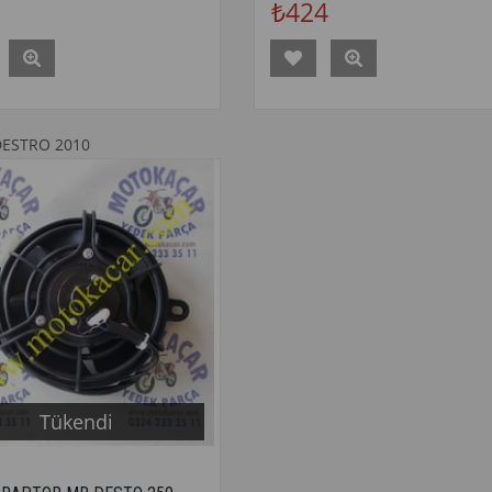
₺424
DESTRO 2010
Tükendi