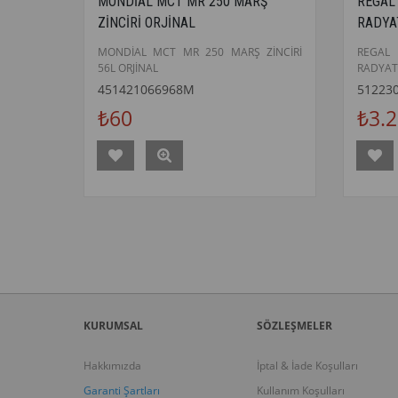
MONDİAL MCT MR 250 MARŞ
REGAL
ZİNCİRİ ORJİNAL
RADYA
MONDİAL MCT MR 250 MARŞ ZİNCİRİ
REGA
56L ORJİNAL
RADYAT
451421066968M
51223
₺60
₺3.
KURUMSAL
SÖZLEŞMELER
Hakkımızda
İptal & İade Koşulları
Garanti Şartları
Kullanım Koşulları