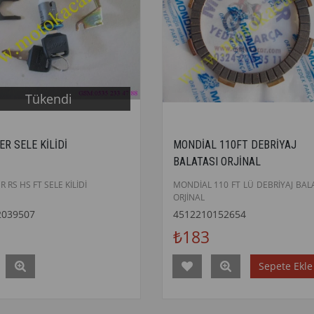
Tükendi
R SELE KİLİDİ
MONDİAL 110FT DEBRİYAJ
BALATASI ORJİNAL
 RS HS FT SELE KİLİDİ
MONDİAL 110 FT LÜ DEBRİYAJ BAL
ORJİNAL
2039507
4512210152654
₺183
Sepete Ekle