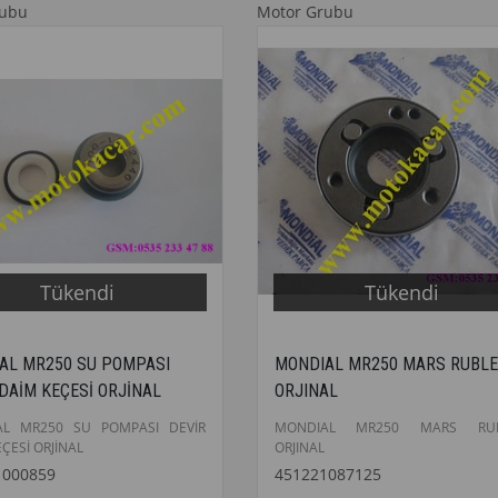
rubu
Motor Grubu
Tükendi
Tükendi
AL MR250 SU POMPASI
MONDIAL MR250 MARS RUBLE
DAİM KEÇESİ ORJİNAL
ORJINAL
AL MR250 SU POMPASI DEVİR
MONDIAL MR250 MARS RUB
ÇESİ ORJİNAL
ORJINAL
1000859
451221087125