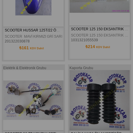
SCOOTER 125 150 EKSANTRIK GERGI KILAVUZU TAKIMI
SCOOTER HUSSAR 125T/22 ÖN ÇAMURLUK
SCOOTER 125 150 EKSANTRIK GERGI KILAVUZU TAKIMI
SCOOTER  MAVİ KIRMIZI GRİ SARI BEYAZ HUSSAR 125T/22 MOTORAN Wİ
1031321055539
201322030878
₺214
₺161
KDV Dahil
KDV Dahil
Elektrik & Elektronik Grubu
Kaporta Grubu