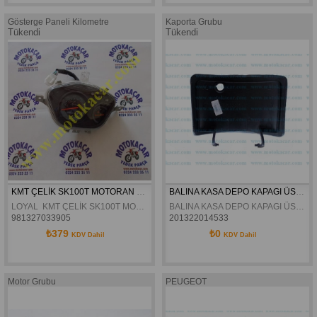
Gösterge Paneli Kilometre
Kaporta Grubu
Tükendi
Tükendi
KMT ÇELİK SK100T MOTORAN VENTO KİLOMETRE
BALINA KASA DEPO KAPAGI ÜST PLASTIK KAPAK
LOYAL  KMT ÇELİK SK100T MOTORAN VENTO KİLOMETRE
BALINA KASA DEPO KAPAGI ÜST PLASTIK KAPAK
981327033905
201322014533
₺379
₺0
KDV Dahil
KDV Dahil
Motor Grubu
PEUGEOT