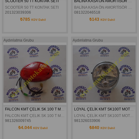
SCOOTER 50 TT KONTAK SETI
BALİNA KASA ÖN AMORTİSÖR KÜRÜKLERİ
SCOOTER 50 TT KONTAK SETI
BALİNA KASA ÖN AMORTİSÖR KÜRÜKLERİ
201323039306
081322046518
₺785
₺143
KDV Dahil
KDV Dahil
Aydınlatma Grubu
Aydınlatma Grubu
FALCON KMT ÇELIK SK 100 T MOTORAN VENTO LOYAL ARKA STOP
LOYAL ÇELİK KMT SK100T MOTRAN VENTO ÖN FAR
FALCON KMT ÇELIK SK 100 T MOTORAN VENTO LOYAL ARKA STOP
LOYAL ÇELİK KMT SK100T MOTRAN VENTO ÖN FAR
981326009745
981326033906
₺4.044
₺840
KDV Dahil
KDV Dahil