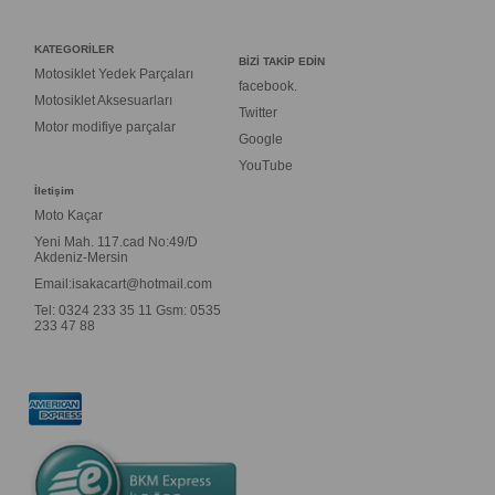
KATEGORİLER
BİZİ TAKİP EDİN
Motosiklet Yedek Parçaları
facebook.
Motosiklet Aksesuarları
Twitter
Motor modifiye parçalar
Google
YouTube
İletişim
Moto Kaçar
Yeni Mah. 117.cad No:49/D
Akdeniz-Mersin
Email:
isakacart@hotmail.com
Tel: 0324 233 35 11 Gsm: 0535
233 47 88