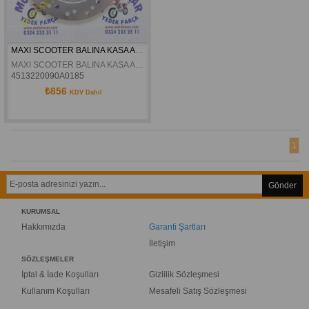
MAXI SCOOTER BALINA KASA ARKA FREN DISKI
MAXI SCOOTER BALINA KASA ARKA FREN DISKI
4513220090A0185
₺856
KDV Dahil
1
Gönder
KURUMSAL
Hakkımızda
Garanti Şartları
İletişim
SÖZLEŞMELER
İptal & İade Koşulları
Gizlilik Sözleşmesi
Kullanım Koşulları
Mesafeli Satış Sözleşmesi