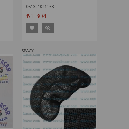
051321021168
₺1.304
SPACY