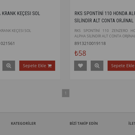
A KRANK KEÇESI SOL
RKS SPONTİNİ 110 HONDA A
SİLİNDİR ALT CONTA ORJİNAL
KRANK KEÇESI SOL
RKS SPONTİNİ 110 ZENZERO H
ALPHA SİLİNDİR ALT CONTA ORJİNA
1021561
8913210019118
₺58
Sepete Ekle
Sepete Ekle
1
KATEGORİLER
BİZİ TAKİP EDİN
İLE