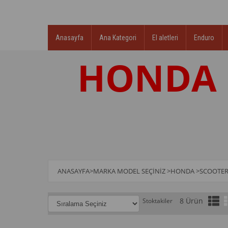
Anasayfa
Ana Kategori
El aletleri
Enduro
HONDA 
ANASAYFA
>
MARKA MODEL SEÇINIZ
>
HONDA
>
SCOOTE
8 Ürün
Stoktakiler