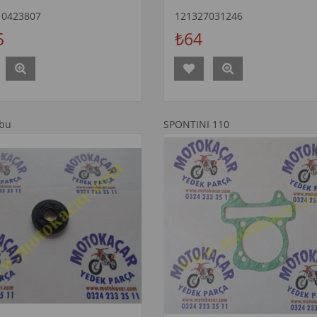
10423807
121327031246
5
₺64
ubu
SPONTINI 110