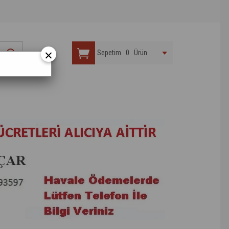
×
Sepetim
0
Ürün