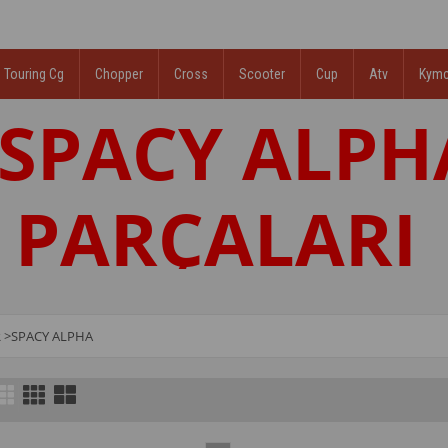
Touring Cg
Chopper
Cross
Scooter
Cup
Atv
Kym
SPACY ALPH
PARÇALARI
R
>
SPACY ALPHA