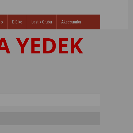
co
E-Bıke
Lastik Grubu
Aksesuarlar
A YEDEK