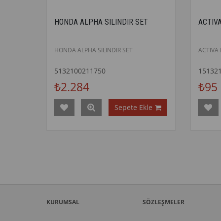
HONDA ALPHA SILINDIR SET
ACTIV
HONDA ALPHA SILINDIR SET
ACTIVA 
5132100211750
15132
₺2.284
₺95
Sepete Ekle
KURUMSAL
SÖZLEŞMELER