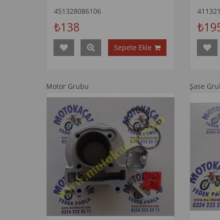
451328086106
41132
₺138
₺19
Sepete Ekle
Motor Grubu
Şase Gr