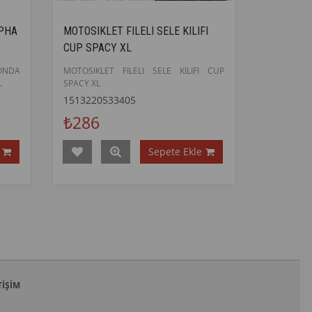
LPHA
MOTOSIKLET FILELI SELE KILIFI
CUP SPACY XL
ONDA
MOTOSIKLET FILELI SELE KILIFI CUP
L
SPACY XL
1513220533405
₺286
Sepete Ekle
TIŞIM