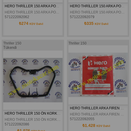
HERO THRİLLER 150 ARKA PORT BAGAJ ORJİNAL
HERO THRİLLER 150 ARKA PORT BAGAJ AYAKLI ORJİNAL
HERO THRİLLER 150 ARKA PORT BAGAJ ORJİNAL
HERO THRİLLER 150 ARKA PORT BAGAJ AYAKLI ORJİNAL
571222092062
571222092079
₺274
₺335
KDV Dahil
KDV Dahil
Thriller 150
Thriller 150
Tükendi
HERO THRILLER ARKA FIREN DISK BALATASI ORJINAL
HERO THRILLER 150 ÖN KORKULUK ORJINAL
HERO THRILLER ARKA FIREN DISK BALATASI ORJINAL
571222092055
HERO THRILLER 150 ÖN KORKULUK ORJINAL
571222092086
₺1.428
KDV Dahil
₺1.076