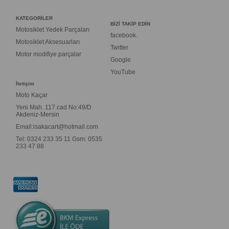
KATEGORİLER
BİZİ TAKİP EDİN
Motosiklet Yedek Parçaları
facebook.
Motosiklet Aksesuarları
Twitter
Motor modifiye parçalar
Google
YouTube
İletişim
Moto Kaçar
Yeni Mah. 117.cad No:49/D
Akdeniz-Mersin
Email:
isakacart@hotmail.com
Tel: 0324 233 35 11 Gsm: 0535
233 47 88