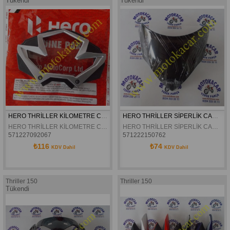
Tükendi
Tükendi
HERO THRİLLER KİLOMETRE CAMI ORJİNAL
HERO THRİLLER SİPERLİK CAMI ORJİNAL
HERO THRİLLER KİLOMETRE CAMI ORJİNAL
HERO THRİLLER SİPERLİK CAMI ORJİNAL
571227092067
571222150762
₺116
₺74
KDV Dahil
KDV Dahil
Thriller 150
Thriller 150
Tükendi