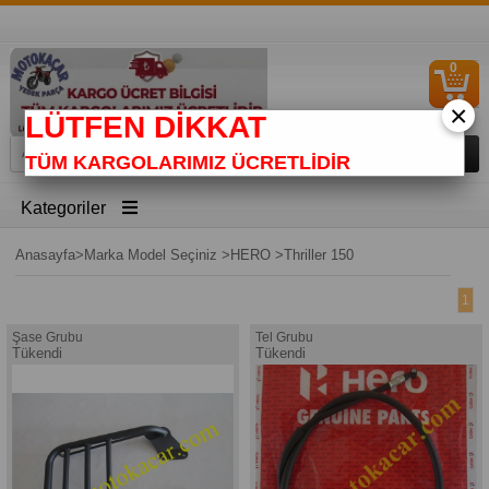
0
S
Ü
×
LÜTFEN DİKKAT
TÜM KARGOLARIMIZ ÜCRETLİDİR
Kategoriler
Anasayfa
>
Marka Model Seçiniz
>
HERO
>
Thriller 150
1
Şase Grubu
Tel Grubu
Tükendi
Tükendi