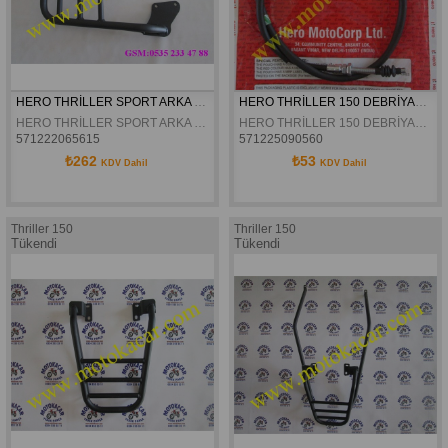
HERO THRİLLER SPORT ARKA PORT BAGAJ ORJİNAL
HERO THRİLLER 150 DEBRİYAJ TELİ ORJİNAL
HERO THRİLLER SPORT ARKA PORT BAGAJ ORJİNAL
HERO THRİLLER 150 DEBRİYAJ TELİ ORJİNAL
571222065615
571225090560
₺262
₺53
KDV Dahil
KDV Dahil
Thriller 150
Thriller 150
Tükendi
Tükendi