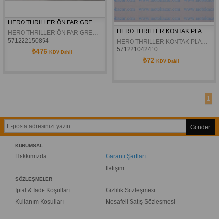
HERO THRILLER ÖN FAR GRENAJI SOL YAN KAPAK ORJINAL
HERO THRILLER KONTAK PLASTIK AMBLEMI ORJINAL
HERO THRILLER ÖN FAR GRENAJI SOL YAN KAPAK ORJINAL
571222150854
HERO THRILLER KONTAK PLASTIK AMBLEMI ORJINAL
571221042410
₺476
KDV Dahil
₺72
KDV Dahil
1
Gönder
KURUMSAL
Hakkımızda
Garanti Şartları
İletişim
SÖZLEŞMELER
İptal & İade Koşulları
Gizlilik Sözleşmesi
Kullanım Koşulları
Mesafeli Satış Sözleşmesi