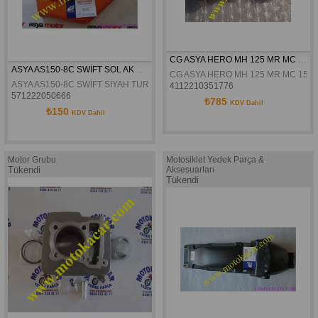
CG ASYA HERO MH 125 MR MC 150 EKSANTRİK MİLİ
ASYA AS150-8C SWİFT SOL AKÜ YAN KAPAK ORJİNAL
CG ASYA HERO MH 125 MR MC 150 
ASYA AS150-8C SWİFT SİYAH TURUNCU SOL AKÜ YAN KAPAK ORJİNAL
4112210351776
571222050666
₺785
KDV Dahil
₺150
KDV Dahil
Motor Grubu
Motosiklet Yedek Parça &
Tükendi
Aksesuarları
Tükendi