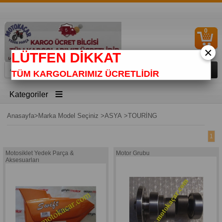
0
S
Ü
×
LÜTFEN DİKKAT
TÜM KARGOLARIMIZ ÜCRETLİDİR
Kategoriler
Anasayfa
>
Marka Model Seçiniz
>
ASYA
>
TOURİNG
1
Motosiklet Yedek Parça &
Motor Grubu
Aksesuarları