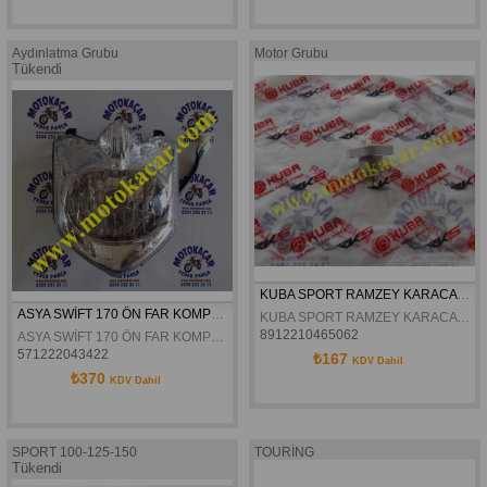
Aydınlatma Grubu
Motor Grubu
Tükendi
KUBA SPORT RAMZEY KARACA TANSIYONER ORJINAL
ASYA SWİFT 170 ÖN FAR KOMPLE ORJİNAL
KUBA SPORT RAMZEY KARACA TANSIYONER ORJINAL
8912210465062
ASYA SWİFT 170 ÖN FAR KOMPLE ORJİNAL
571222043422
₺167
KDV Dahil
₺370
KDV Dahil
SPORT 100-125-150
TOURİNG
Tükendi