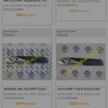
MH 125 DRIFT SILINDIR ALT ÜST CONTA
MONDIAL MR 150 PIYANO TAKIM BILYALI
451221054721
MH 125 DRIFT SILINDIR ALT ÜST CONTA
041221043667
₺714
KDV Dahil
₺65
KDV Dahil
Şase Grubu
Kaporta Grubu
Tükendi
Tükendi
MONDİAL MH 150 DRİFT EGZOZ DEKOR KAPAĞI ORJİNAL
ASYA SWİFT 150-R EGZOZ DEKOR KAPAĞI ORJİNAL
MONDİAL MH 150 DRİFT EGZOZ DEKOR KAPAĞI ORJİNAL
ASYA SWİFT 150-R EGZOZ DEKOR KAPAĞI ORJİNAL
451222093040
571322050689
₺154
₺152
KDV Dahil
KDV Dahil