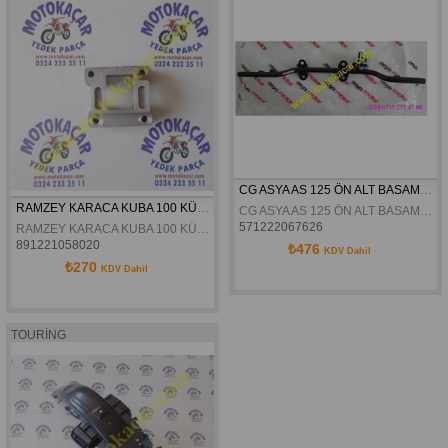
CG ASYA AS 125 ÖN ALT BASAMAK DEMIRI ORJINAL
RAMZEY KARACA KUBA 100 KÜLBÜTÖR KEPİ ORJINAL
CG ASYA AS 125 ÖN ALT BASAMAK DEMIRI ORJINAL
571222067626
RAMZEY KARACA KUBA 100 KÜLBÜTÖR KEPİ ORJINAL
891221058020
₺476
KDV Dahil
₺270
KDV Dahil
TOURİNG