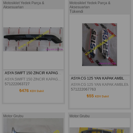
Motosiklet Yedek Parça &
Motosiklet Yedek Parça &
Aksesuarları
Aksesuarları
Tükendi
ASYA SWIFT 150 ZINCIR KAPAGI ORJiINAL
ASYA CG 125 YAN KAPAK AMBLEM YAZISI ORJİNAL
ASYA SWIFT 150 ZINCIR KAPAGI ORJiINAL
571222063727
ASYA CG 125 YAN KAPAK AMBLEM YA
571222067763
₺476
KDV Dahil
₺55
KDV Dahil
Motor Grubu
Motor Grubu