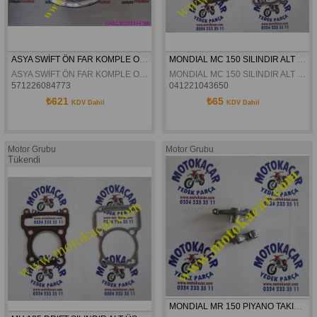
ASYA SWİFT ÖN FAR KOMPLE ORJİNAL 
MONDIAL MC 150 SILINDIR ALT ÜST CONTA
ASYA SWİFT ÖN FAR KOMPLE ORJİNAL
MONDIAL MC 150 SILINDIR ALT ÜST CONTA
571226084773
041221043650
₺621
₺65
KDV Dahil
KDV Dahil
Motor Grubu
Motor Grubu
Tükendi
MONDIAL MR 150 PIYANO TAKIM BILYALI