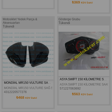
₺369
KDV Dahil
Motosiklet Yedek Parça &
Gösterge Grubu
Aksesuarları
Tükendi
Tükendi
ASYA SWİFT 150 KİLOMETRE SAATİ ORJİNAL
MONDİAL MR150 VULTURE SAĞ SOL AKÜ YAN KAPAK TAKIM
ASYA SWİFT 150 KİLOMETRE SAATİ 
MONDİAL MR150 VULTURE SAĞ SOL AKÜ YAN KAPAK TAKIM
571227063692
4312220577276
₺563
KDV Dahil
₺468
KDV Dahil