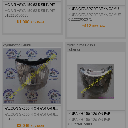
MC MR ASYA 150 63.5 SILINDIR SET
KUBA ÇITA SPORT ARKA ÇAMURLUK
MC MR ASYA 150 63.5 SILINDIR SET
KUBA ÇITA SPORT ARKA ÇAMURLU
011221056615
011222052371
₺1.000
KDV Dahil
₺112
KDV Dahil
Aydınlatma Grubu
Aydınlatma Grubu
Tükendi
FALCON SK100-4 ÖN FAR ORJINAL
KUBA KH 150-12d ÖN FAR
FALCON SK100-4 ÖN FAR ORJINAL
981226036823
KUBA KH 150-12d ÖN FAR
011226015983
₺2.046
KDV Dahil