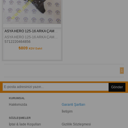
ASYA HERO 125-16 ARKA ÇAMURLUK ORJİNAL
ASYA HERO 125-16 ARKA ÇAMURLUK ORJİNAL
5712220464856
₺809
KDV Dahil
1
Gönder
KURUMSAL
Hakkımızda
Garanti Şartları
İletişim
SÖZLEŞMELER
İptal & İade Koşulları
Gizlilik Sözleşmesi