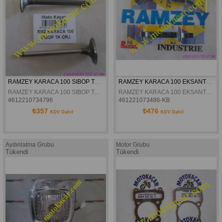
RAMZEY KARACA 100 SIBOP TAKIM ORJINAL
RAMZEY KARACA 100 EKSANTRIK ZINCIR KILAVUZ TAKIM ORJINAL
RAMZEY KARACA 100 SIBOP TAKIM ORJINAL
RAMZEY KARACA 100 EKSANTRIK ZINCIR KILAVUZ TAKIM ORJINAL
4612210734796
461221073486-KB
₺357
₺476
KDV Dahil
KDV Dahil
Aydınlatma Grubu
Motor Grubu
Tükendi
Tükendi