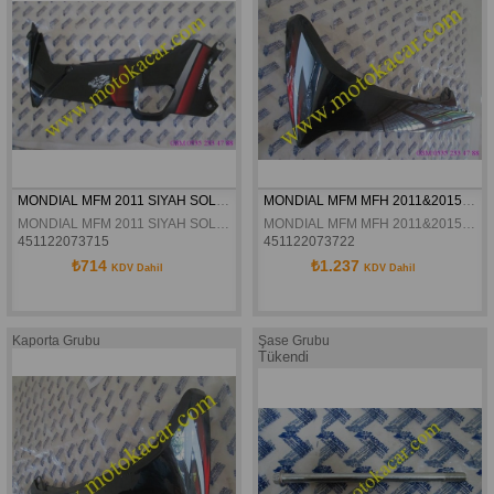
MONDIAL MFM 2011 SIYAH SOL IÇ RÜZGARLIK ORJINAL
MONDIAL MFM MFH 2011&2015 SIYAH SOL DIS RÜZGARLIK ORJINAL
MONDIAL MFM 2011 SIYAH SOL IÇ RÜZGARLIK ORJINAL
MONDIAL MFM MFH 2011&2015 SIYAH SOL DIS RÜZGARLIK ORJINAL
451122073715
451122073722
₺714
₺1.237
KDV Dahil
KDV Dahil
Kaporta Grubu
Şase Grubu
Tükendi