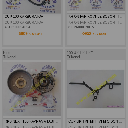
CUP 100 KARBURATÖR
KH ÖN FAR KOMPLE BOSCH TİP AMPULLÜ
CUP 100 KARBURATÖR
KH ÖN FAR KOMPLE BOSCH TİP AMPULLÜ
4511210054654
8112600019015
₺809
₺952
KDV Dahil
KDV Dahil
Next
100 UKH-KH-KF
Tükendi
Tükendi
RKS NEXT 100 KAVRAMA TASI VE BALATASI ORJINAL
CUP UKH KF MFH MFM GIDON DIREKSIYON
RKS NEXT 100 KAVRAMA TASI VE BALATASI ORJINAL
CUP UKH KF MFH MFM GIDON DIREKSIYON