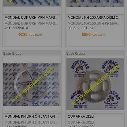
MONDIAL CUP UKH MFH MAFSAL MILI ORJINAL
MONDİAL KH 100 ARKA DİŞLİ ORJİNAL
MONDIAL CUP UKH MFH MAFSAL MILI ORJINAL
MONDİAL KH 100 UKH KF MFH MFM SFC-BASIC X SFC-SNAPPY X SFS 100SFS SFC-AUTOMATİC  SFC-EXCULISIVE ARKA DİŞLİ ORJİNAL
451122099814
03350200012640
₺238
₺286
KDV Dahil
KDV Dahil
Şase Grubu
Şase Grubu
MONDIAL KH UKH ÖN JANT ORJINAL
CUP ARKA DISLI
MONDIAL KH UKH ÖN JANT ORJINAL
CUP ARKA DISLI
451122056701
3611220166000