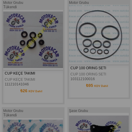
Motor Grubu
Motor Grubu
Tükendi
CUP 100 ORING SETI
CUP KEÇE TAKIMI
CUP 100 ORING SETI
103112100016
CUP KEÇE TAKIMI
111210141046
₺95
KDV Dahil
₺26
KDV Dahil
Motor Grubu
Şase Grubu
Tükendi