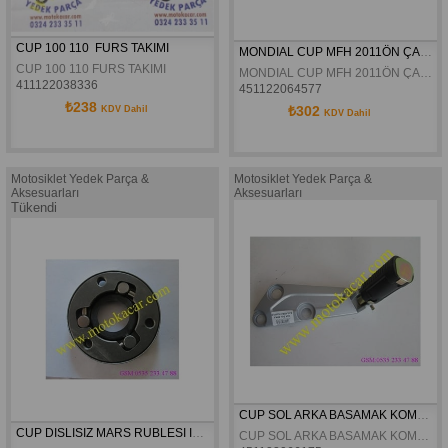
CUP 100 110  FURS TAKIMI
MONDIAL CUP MFH 2011ÖN ÇAMURLUK ORJINAL
CUP 100 110 FURS TAKIMI
MONDIAL CUP MFH 2011ÖN ÇAMURLUK ORJINAL
411122038336
451122064577
₺238
₺302
KDV Dahil
KDV Dahil
Motosiklet Yedek Parça &
Motosiklet Yedek Parça &
Aksesuarları
Aksesuarları
Tükendi
CUP SOL ARKA BASAMAK KOMPLE
CUP DISLISIZ MARS RUBLESI IÇTEN VIDALI
CUP SOL ARKA BASAMAK KOMPLE