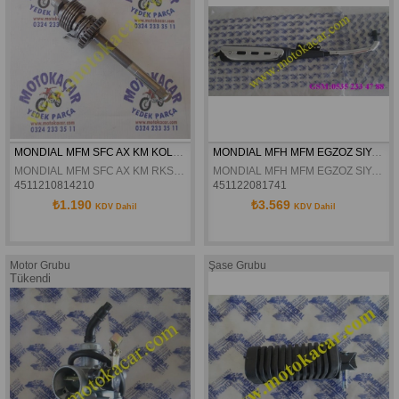
MONDIAL MFM SFC AX KM KOLÇAK MILI KOMPLE ORJINAL
MONDIAL MFH MFM EGZOZ SIYAH ORJINAL
MONDIAL MFM SFC AX KM RKS NEXT 100 KOLÇAK MILI KOMPLE ORJINAL
MONDIAL MFH MFM EGZOZ SIYAH ORJINAL
4511210814210
451122081741
₺1.190
₺3.569
KDV Dahil
KDV Dahil
Motor Grubu
Şase Grubu
Tükendi