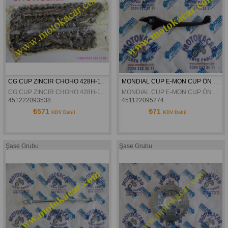
CG CUP ZINCIR CHOHO 428H-118L
MONDIAL CUP E-MON CUP ÖN FREN KOLU MERKEZ ORJINAL
CG CUP ZINCIR CHOHO 428H-118L
MONDIAL CUP E-MON CUP ÖN FREN KOLU MERKEZ ORJINAL
451222093538
451122095274
₺571
₺71
KDV Dahil
KDV Dahil
Şase Grubu
Şase Grubu