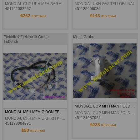
MONDIAL CUP UKH MFH SAG ARKA BASAMAK ORJINAL
MONDIAL UKH GAZ TELI ORJINAL
451122082267
451125006086
₺262
₺143
KDV Dahil
KDV Dahil
Elektrik & Elektronik Grubu
Motor Grubu
Tükendi
MONDIAL CUP MFH MANIFOLD ORJINAL
MONDİAL MFH MFM GİDON TESİSAT ORJİNAL
MONDIAL CUP MFH MANIFOLD ORJINAL
451121087928
MONDİAL MFH MFM UKH KH KF GİDON TESİSAT ORJİNAL
451123084291
₺238
KDV Dahil
₺90
KDV Dahil