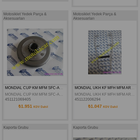
Motosiklet Yedek Parça &
Motosiklet Yedek Parça &
Aksesuarları
Aksesuarları
MONDIAL CUP KM MFM SFC-AX KAVRAMA DIS TASI GÖVDESI ORJINAL
MONDIAL UKH KF MFH MFM ARKA PORTBAGAJ ORJINAL
MONDIAL CUP KM MFM SFC-AX KAVRAMA DIS TASI GÖVDESI ORJINAL
MONDIAL UKH KF MFH MFM ARKA PORTBAGAJ ORJINAL
451121069405
451122006294
₺1.951
₺1.047
KDV Dahil
KDV Dahil
Kaporta Grubu
Kaporta Grubu