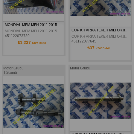
MONDIAL MFM MFH 2011 2015 SIYAH SAG DIS RÜZGARLIK ORJINAL
CUP KH ARKA TEKER MILI ORJINAL
MONDIAL MFM MFH 2011 2015 SIYAH SAG DIS RÜZGARLIK ORJINAL
451122073739
CUP KH ARKA TEKER MILI ORJINAL
451122077645
₺1.237
KDV Dahil
₺37
KDV Dahil
Motor Grubu
Motor Grubu
Tükendi