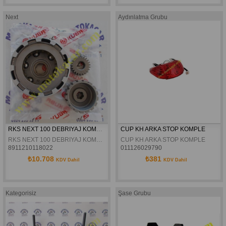
Next
Aydınlatma Grubu
RKS NEXT 100 DEBRIYAJ KOMPLE ORJINAL
CUP KH ARKA STOP KOMPLE
RKS NEXT 100 DEBRIYAJ KOMPLE ORJINAL
CUP KH ARKA STOP KOMPLE
8911210118022
011126029790
₺10.708
₺381
KDV Dahil
KDV Dahil
Kategorisiz
Şase Grubu