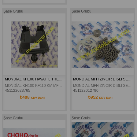
Şase Grubu
Şase Grubu
MONDİAL KH100 HAVA FİLİTRESİ KOMPLE ORJİNAL
MONDIAL MFH ZINCIR DISLI SETI ORJINAL
MONDİAL KH100 KF110 KM MFH MFM HAVA FİLİTRESİ KOMPLE ORJİNAL
MONDIAL MFH ZINCIR DISLI SETI ORJINAL
451122023765
451122012790
₺408
₺952
KDV Dahil
KDV Dahil
Şase Grubu
Şase Grubu