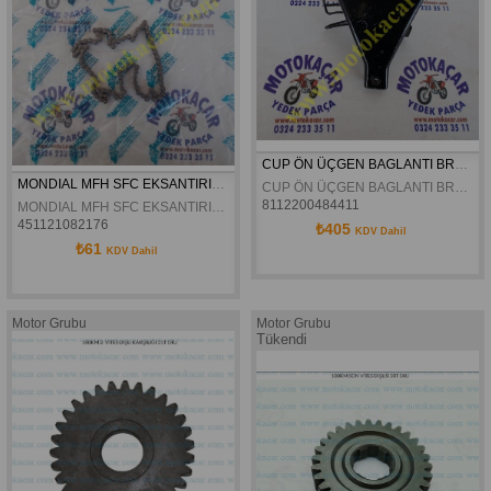
CUP ÖN ÜÇGEN BAGLANTI BRAKETI
MONDIAL MFH SFC EKSANTIRIK ZINCIRI 84L ORJINAL
CUP ÖN ÜÇGEN BAGLANTI BRAKETI
8112200484411
MONDIAL MFH SFC EKSANTIRIK ZINCIRI 84L ORJINAL
451121082176
₺405
KDV Dahil
₺61
KDV Dahil
Motor Grubu
Motor Grubu
Tükendi