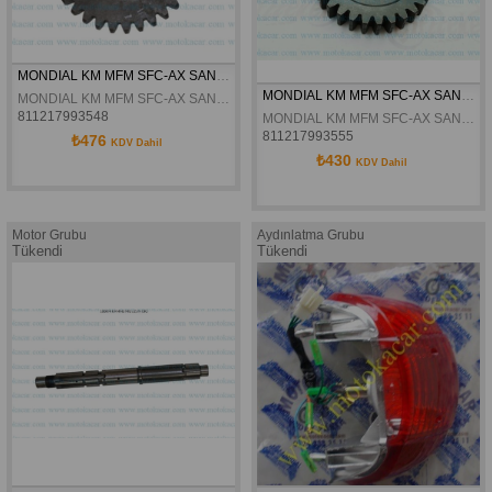
MONDIAL KM MFM SFC-AX SANZIMAN 2.VITES DISLI KARSILIGI 31T ORJINAL
MONDIAL KM MFM SFC-AX SANZIMAN 1.VITES DISLI KARSILIGI 30T ORJINAL
MONDIAL KM MFM SFC-AX SANZIMAN 2.VITES DISLI KARSILIGI 31T ORJINAL
811217993548
MONDIAL KM MFM SFC-AX SANZIMAN 1.VITES DISLI KARSILIGI 30T ORJINAL
811217993555
₺476
KDV Dahil
₺430
KDV Dahil
Motor Grubu
Aydınlatma Grubu
Tükendi
Tükendi