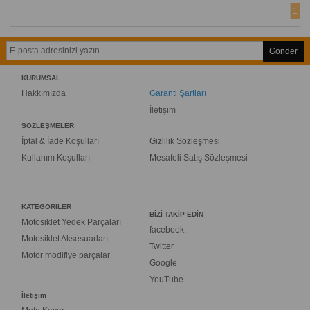
1
Gönder
KURUMSAL
Hakkımızda
Garanti Şartları
İletişim
SÖZLEŞMELER
İptal & İade Koşulları
Gizlilik Sözleşmesi
Kullanım Koşulları
Mesafeli Satış Sözleşmesi
KATEGORİLER
BİZİ TAKİP EDİN
Motosiklet Yedek Parçaları
facebook.
Motosiklet Aksesuarları
Twitter
Motor modifiye parçalar
Google
YouTube
İletişim