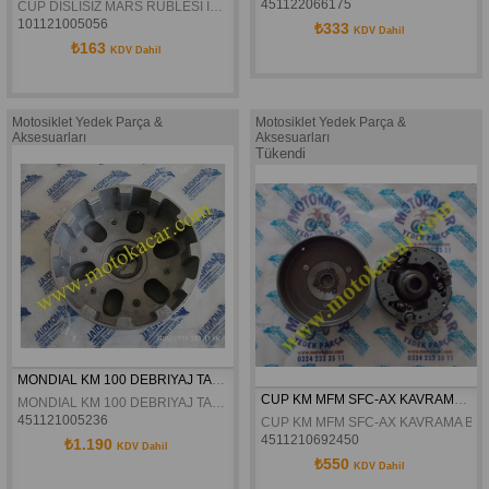
451122066175
CUP DISLISIZ MARS RUBLESI IÇTEN VIDALI
101121005056
₺333
KDV Dahil
₺163
KDV Dahil
Motosiklet Yedek Parça &
Motosiklet Yedek Parça &
Aksesuarları
Aksesuarları
Tükendi
MONDIAL KM 100 DEBRIYAJ TASI VE DISLISI ORJINAL
CUP KM MFM SFC-AX KAVRAMA BALATASI ORJİNAL
MONDIAL KM 100 DEBRIYAJ TASI VE DISLISI ORJINAL
451121005236
CUP KM MFM SFC-AX KAVRAMA BALA
4511210692450
₺1.190
KDV Dahil
₺550
KDV Dahil