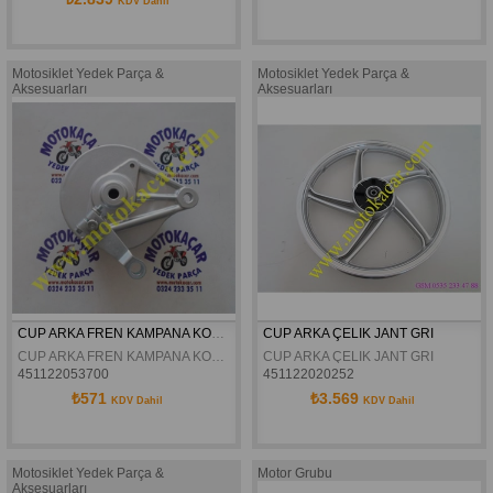
KDV Dahil
Motosiklet Yedek Parça &
Motosiklet Yedek Parça &
Aksesuarları
Aksesuarları
CUP ARKA FREN KAMPANA KOMPLE
CUP ARKA ÇELIK JANT GRI
CUP ARKA FREN KAMPANA KOMPLE
CUP ARKA ÇELIK JANT GRI
451122053700
451122020252
₺571
₺3.569
KDV Dahil
KDV Dahil
Motosiklet Yedek Parça &
Motor Grubu
Aksesuarları