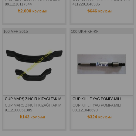
8911210117544
4112201048586
₺2.000
₺646
KDV Dahil
KDV Dahil
100 MFH 2015
100 UKH-KH-KF
CUP MARŞ ZİNCİR KIZAĞI TAKIM
CUP KH LF YAG POMPA MILI
CUP MARŞ ZİNCİR KIZAĞI TAKIM
CUP KH LF YAG POMPA MILI
9112100051385
081121048690
₺143
₺324
KDV Dahil
KDV Dahil