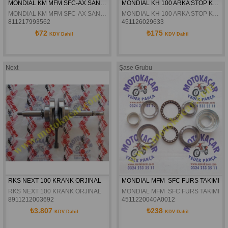
MONDIAL KM MFM SFC-AX SANZIMAN MERKEZ DISLI MILI ORJINAL
MONDIAL KH 100 ARKA STOP KOMPLE ORJINAL
MONDIAL KM MFM SFC-AX SANZIMAN MERKEZ DISLI MILI ORJINAL
MONDIAL KH 100 ARKA STOP KOMPLE ORJINAL
811217993562
451126029633
₺72
₺175
KDV Dahil
KDV Dahil
Next
Şase Grubu
RKS NEXT 100 KRANK ORJINAL
MONDIAL MFM  SFC FURS TAKIMI
RKS NEXT 100 KRANK ORJINAL
MONDIAL MFM  SFC FURS TAKIMI
8911212003692
4511220040A0012
₺3.807
₺238
KDV Dahil
KDV Dahil