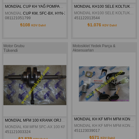
MONDİAL CUP KH YAĞ POMPASI ORJİNAL
MONDIAL KH100 SELE KOLTUK ORJINAL
MONDIAL KH100 SELE KOLTUK ORJINAL
MONDİAL 
CUP KM, SFC-BX, HYN-X, HCT-S, SFC-EX, MFH, SFC-AX, UKH, MFM
081121051799
451122013544
₺108
₺1.076
KDV Dahil
KDV Dahil
Motor Grubu
Motosiklet Yedek Parça &
Tükendi
Aksesuarları
MONDIAL KH KF MFH MFM KONTAK SET ORJINAL
MONDİAL MFM 100 KRANK ORJİNAL
MONDIAL KH KF MFH MFM KONTAK SET ORJINAL
MONDİAL KM MFM SFC-AX 100 KRANK ORJİNAL
451123039017
451121003324
₺571
₺2.839
KDV Dahil