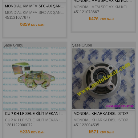
MONDIAL MFM SFC AX KM KOLÇAK MILI TEK ÇIPLAK ORJINAL
MONDİAL KM MFM SFC-AX ŞANZIMAN KOMPLE ORJİNAL
MONDIAL MFM SFC AX KM KOLÇAK MILI TEK ÇIPLAK ORJINAL
451121078667
MONDİAL KM MFM SFC-AX ŞANZIMAN KOMPLE ORJİNAL
451121077677
₺476
KDV Dahil
₺359
KDV Dahil
Şase Grubu
Şase Grubu
CUP KH LF SELE KİLİT MEKANIZMASI 
MONDIAL KH ARKA DISLI STOPERI ORJINAL
CUP KH LF SELE KİLİT MEKANIZMASI 
MONDIAL KH ARKA DISLI STOPERI ORJINAL
1281122000072
451122004535
₺238
₺571
KDV Dahil
KDV Dahil