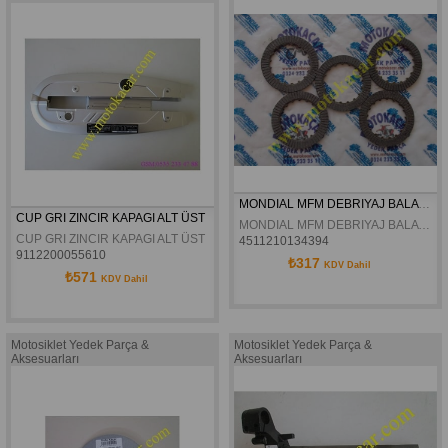
MONDIAL MFM DEBRIYAJ BALATASI
CUP GRI ZINCIR KAPAGI ALT ÜST
MONDIAL MFM DEBRIYAJ BALATASI
CUP GRI ZINCIR KAPAGI ALT ÜST
4511210134394
9112200055610
₺317
KDV Dahil
₺571
KDV Dahil
Motosiklet Yedek Parça &
Motosiklet Yedek Parça &
Aksesuarları
Aksesuarları