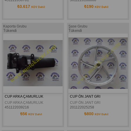
₺3.617
₺190
KDV Dahil
KDV Dahil
Kaporta Grubu
Şase Grubu
Tükendi
Tükendi
CUP ARKA ÇAMURLUK
CUP ÖN JANT GRI
CUP ARKA ÇAMURLUK
CUP ÖN JANT GRI
451122039216
201122025258
₺56
₺800
KDV Dahil
KDV Dahil