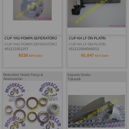
CUP YAG POMPA SEPERATÖRÜ
CUP KH LF ÖN PLATİN
CUP YAG POMPA SEPERATÖRÜ
CUP KH LF ÖN PLATİN 
451121051257
4511220040A0013
₺238
₺1.047
KDV Dahil
KDV Dahil
Motosiklet Yedek Parça &
Kaporta Grubu
Aksesuarları
Tükendi