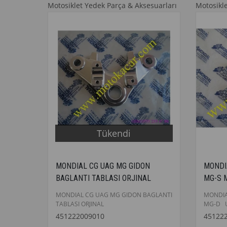
Motosiklet Yedek Parça & Aksesuarları
Motosikl
Tükendi
MONDIAL CG UAG MG GIDON
MONDI
BAGLANTI TABLASI ORJINAL
MG-S 
TAKIM
MONDIAL CG UAG MG GIDON BAGLANTI
MONDIA
TABLASI ORJINAL
MG-D 
ORJINAL
451222009010
45122