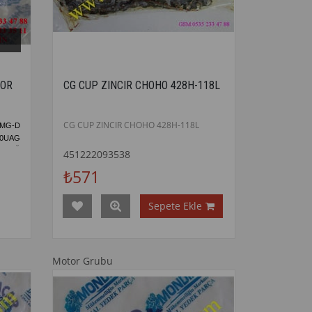
TOR
CG CUP ZINCIR CHOHO 428H-118L
CG CUP ZINCIR CHOHO 428H-118L
 MG-D
00UAG
YAĞ
451222093538
₺571
Sepete Ekle
Motor Grubu