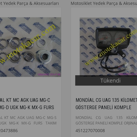
et Yedek Parça & Aksesuarları
Motosiklet Yedek Parça & Aksesu
Tükendi
AL KT MC AGK UAG MG-C
MONDİAL CG UAG 135 KİLOME
MG-D UGK MG-K MX-G FURS
GÖSTERGE PANELİ KOMPLE
 ORJINAL
ORJİNAL
L KT MC AGK UAG MG-C MG-S
MONDİAL CG UAG 135 KİLOM
UGK MG-K MX-G FURS TAKIM
GÖSTERGE PANELİ KOMPLE ORJİNA
20473886
451227070008