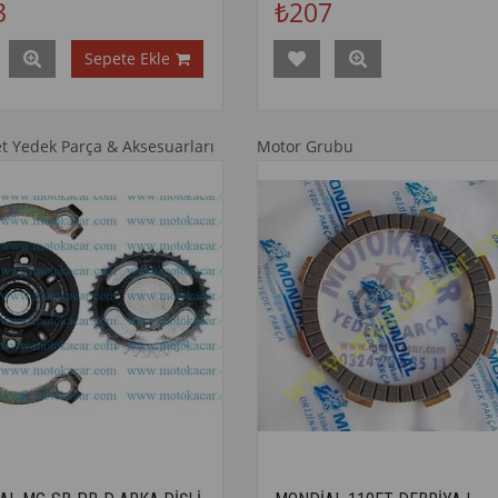
3
₺207
Sepete Ekle
et Yedek Parça & Aksesuarları
Motor Grubu