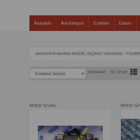
Anasayfa
Ana Kategori
El aletleri
Enduro
ANASAYFA
>
MARKA MODEL SEÇINIZ
>
MONDİAL
>
TOURİ
31 Ürün
Stoktakiler
Motor Grubu
Motor G