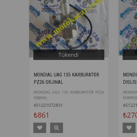
Tükendi
MONDIAL UAG 135 KARBURATÖR
MONDI
PZ26 ORJINAL
DISLI
MONDIAL UAG 135 KARBURATÖR PZ26
MONDIA
ORJINAL
KOMPLE
451221072831
45122
₺861
₺27