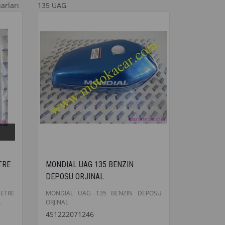
arları
135 UAG
TRE
MONDIAL UAG 135 BENZIN
DEPOSU ORJINAL
ETRE
MONDIAL UAG 135 BENZIN DEPOSU
L
ORJINAL
451222071246