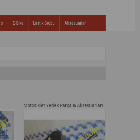
co
E-Bıke
Lastik Grubu
Aksesuarlar
Motosiklet Yedek Parça & Aksesuarları