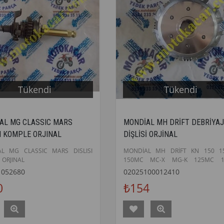
Tükendi
Tükendi
AL MG CLASSIC MARS
MONDİAL MH DRİFT DEBRİYAJ
SI KOMPLE ORJINAL
DİŞLİSİ ORJİNAL
L MG CLASSIC MARS DISLISI
MONDİAL MH DRİFT KN 150 1
 ORJINAL
150MC MC-X MG-K 125MC 1
135UAG MG-SB50 150MH MH
1052680
02025100012410
DEBRİYAJ DİŞLİSİ ORJİNAL
0
₺154