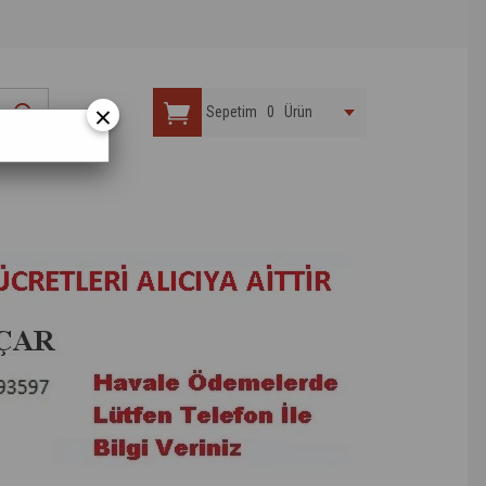
×
Sepetim
0
Ürün