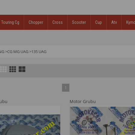
Touring Cg
Chopper
Cross
Scooter
Cup
Atv
Kym
NG
>
CG MG UAG
>
135 UAG
1
rubu
Motor Grubu