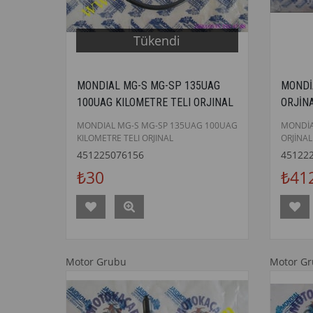
Tükendi
MONDIAL MG-S MG-SP 135UAG
MONDİ
100UAG KILOMETRE TELI ORJINAL
ORJİN
MONDIAL MG-S MG-SP 135UAG 100UAG
MONDİ
KILOMETRE TELI ORJINAL
ORJİNAL
451225076156
45122
₺30
₺41
Motor Grubu
Motor G