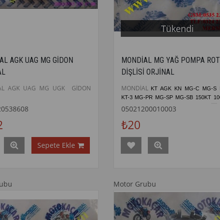
Tükendi
AL AGK UAG MG GİDON
MONDİAL MG YAĞ POMPA RO
AL
DİŞLİSİ ORJİNAL
AL AGK UAG MG UGK GİDON
MONDİAL
KT AGK KN MG-C MG-S
KT-3 MG-PR MG-SP MG-SB 150KT 1
135UAG MST-00 MSTX-00 MST-
50
20538608
05021200010003
POMPA ROTOR DİŞLİSİ ORJİNAL
2
₺20
Sepete Ekle
rubu
Motor Grubu