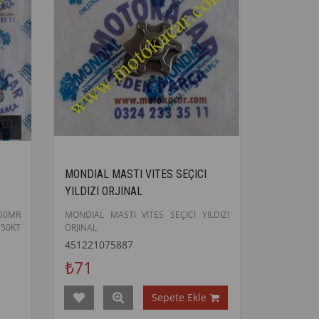
MONDIAL MASTI VITES SEÇICI
YILDIZI ORJINAL
50MR
MONDIAL MASTI VITES SEÇICI YILDIZI
50KT
ORJINAL
-MNR
451221075887
₺71
Sepete Ekle