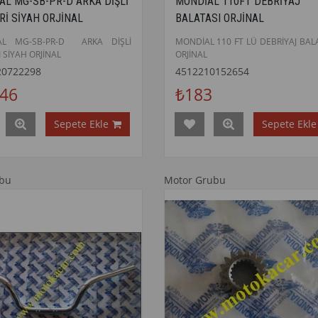
AL MG-SB-PR-D ARKA DİŞLİ
MONDİAL 110FT DEBRİYAJ
Rİ SİYAH ORJİNAL
BALATASI ORJİNAL
AL MG-SB-PR-D ARKA DİŞLİ
MONDİAL 110 FT LÜ DEBRİYAJ BAL
 SİYAH ORJİNAL
ORJİNAL
20722298
4512210152654
046
₺183
Sepete Ekle
Sepete Ekle
ubu
Motor Grubu