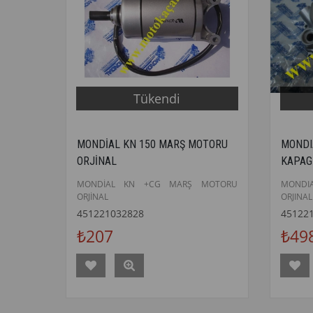
Tükendi
MONDİAL KN 150 MARŞ MOTORU
MONDI
ORJİNAL
KAPAG
MONDİAL KN +CG MARŞ MOTORU
MONDI
ORJİNAL
ORJINAL
451221032828
45122
₺207
₺49