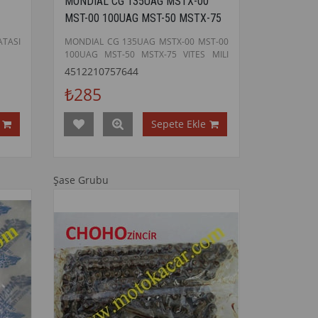
MONDIAL CG 135UAG MSTX-00
MST-00 100UAG MST-50 MSTX-75
VITES MILI ORJINAL
ATASI
MONDIAL CG 135UAG MSTX-00 MST-00
100UAG MST-50 MSTX-75 VITES MILI
ORJINAL
4512210757644
₺285
Sepete Ekle
Şase Grubu