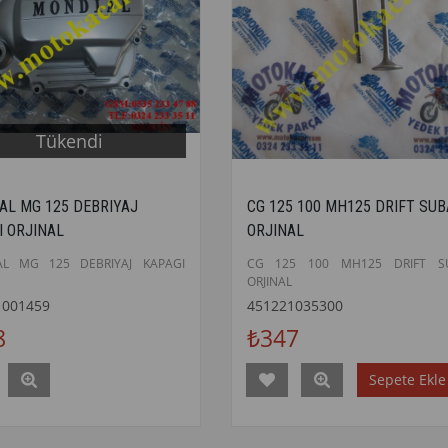
Tükendi
AL MG 125 DEBRIYAJ
CG 125 100 MH125 DRIFT SU
I ORJINAL
ORJINAL
AL MG 125 DEBRIYAJ KAPAGI
CG 125 100 MH125 DRIFT S
ORJINAL
1001459
451221035300
8
₺347
Sepete Ekle