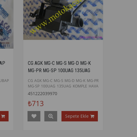
BAP
CG AGK MG-C MG-S MG-D MG-K
MG-PR MG-SP 100UAG 135UAG
KOMPLE HAVA FILTRE ORJINAL
UBAP
CG AGK MG-C MG-S MG-D MG-K MG-PR
MG-SP 100UAG 135UAG KOMPLE HAVA
FILTRE ORJINAL
451222039970
₺713
Sepete Ekle