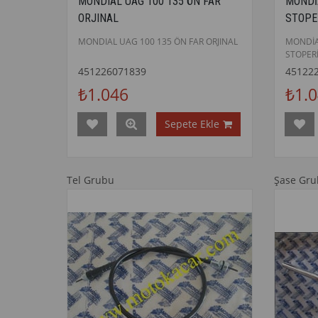
MONDIAL UAG 100 135 ÖN FAR
MONDİ
ORJINAL
STOPE
MONDIAL UAG 100 135 ÖN FAR ORJINAL
MONDİ
STOPERİ
451226071839
45122
₺1.046
₺1.
Sepete Ekle
Tel Grubu
Şase Gr