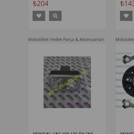
₺204
₺14
Motosiklet Yedek Parça & Aksesuarları
Motosikl