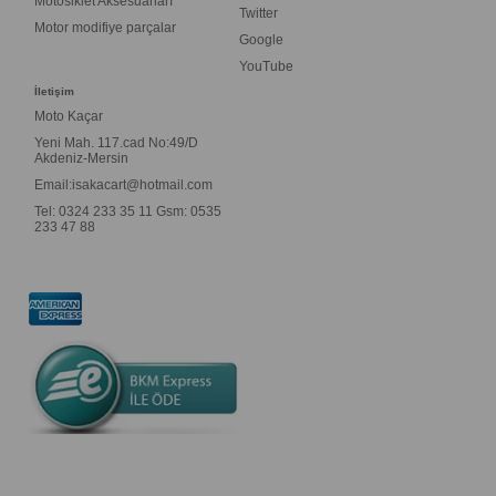
Motosiklet Aksesuarları
Twitter
Motor modifiye parçalar
Google
YouTube
İletişim
Moto Kaçar
Yeni Mah. 117.cad No:49/D
Akdeniz-Mersin
Email:
isakacart@hotmail.com
Tel: 0324 233 35 11 Gsm: 0535
233 47 88