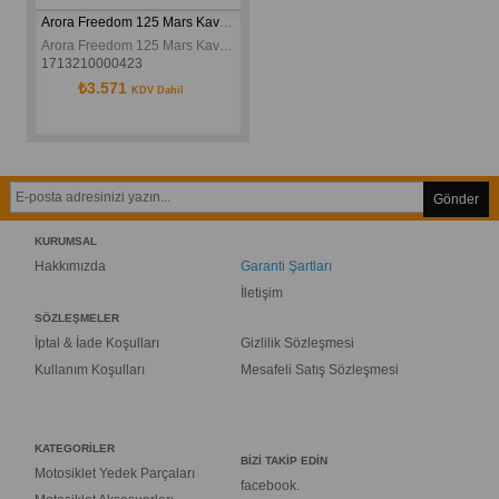
Arora Freedom 125 Mars Kavrama Orjinal
Arora Freedom 125 Mars Kavrama Orjinal
1713210000423
₺3.571
KDV Dahil
Gönder
KURUMSAL
Hakkımızda
Garanti Şartları
İletişim
SÖZLEŞMELER
İptal & İade Koşulları
Gizlilik Sözleşmesi
Kullanım Koşulları
Mesafeli Satış Sözleşmesi
KATEGORİLER
BİZİ TAKİP EDİN
Motosiklet Yedek Parçaları
facebook.