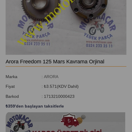
Arora Freedom 125 Mars Kavrama Orjinal
Marka
:
ARORA
Fiyat
:
₺3.571
(KDV Dahil)
Barkod
:
1713210000423
₺359
'den başlayan taksitlerle