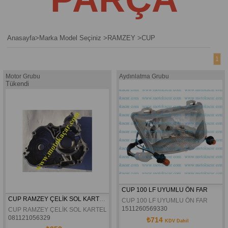
Anasayfa
>
Marka Model Seçiniz
>
RAMZEY
>
CUP
1
Motor Grubu
Aydınlatma Grubu
Tükendi
CUP 100 LF UYUMLU ÖN FAR
CUP RAMZEY ÇELİK SOL KARTEL
CUP 100 LF UYUMLU ÖN FAR
1511260569330
CUP RAMZEY ÇELİK SOL KARTEL
081121056329
₺714
KDV Dahil