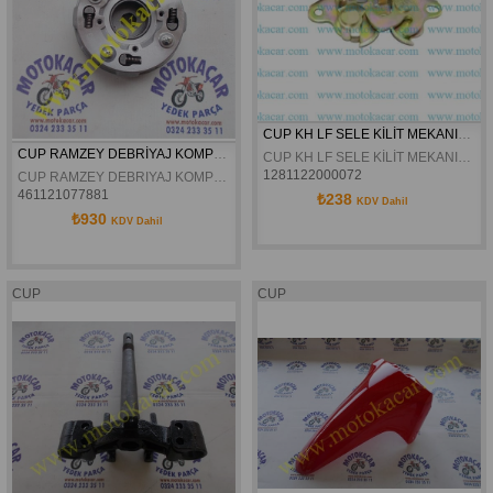
CUP KH LF SELE KİLİT MEKANIZMASI 
CUP RAMZEY DEBRİYAJ KOMPLE ORJİNAL
CUP KH LF SELE KİLİT MEKANIZMASI 
1281122000072
CUP RAMZEY DEBRIYAJ KOMPLE ORJINAL 69 DİŞ MODEL
461121077881
₺238
KDV Dahil
₺930
KDV Dahil
CUP
CUP