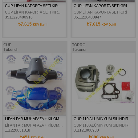
CUP LİFAN KAPORTA SETI KIRMIZI
CUP LİFAN KAPORTA SETI GRİ
CUP LİFAN KAPORTA SETI KIRMIZI
CUP LİFAN KAPORTA SETI GRİ
3511220400916
3511220400947
₺7.615
₺7.615
KDV Dahil
KDV Dahil
CUP
TORRO
Tükendi
Tükendi
LİFAN FAR MUHAFAZA + KİLOMETRE MUHAFAZA TK MAVİ
CUP 110 ALÜMINYUM SILINDIR
LİFAN FAR MUHAFAZA + KİLOMETRE MUHAFAZA TK MAVİ
CUP 110 ALÜMINYUM SILINDIR
111220031818
011121000930
₺451
₺600
KDV Dahil
KDV Dahil