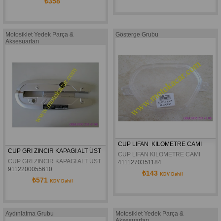
₺358
Motosiklet Yedek Parça &
Gösterge Grubu
Aksesuarları
CUP LIFAN  KILOMETRE CAMI
CUP GRI ZINCIR KAPAGI ALT ÜST
CUP LIFAN KILOMETRE CAMI
CUP GRI ZINCIR KAPAGI ALT ÜST
4111270351184
9112200055610
₺143
KDV Dahil
₺571
KDV Dahil
Aydınlatma Grubu
Motosiklet Yedek Parça &
Aksesuarları