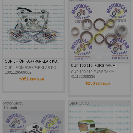
CUP LF  ÖN FAR+PARKLAR KOMPLE
CUP 100 110  FURS TAKIMI
CUP LF ÖN FAR+PARKLAR KOMPLE
CUP 100 110 FURS TAKIMI
1031126569002
411122038336
₺952
KDV Dahil
₺238
KDV Dahil
Motor Grubu
Şase Grubu
Tükendi