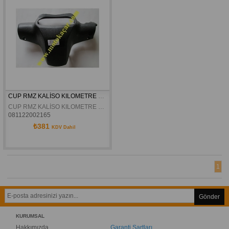
CUP RMZ KALİSO KILOMETRE PLASTIGI
CUP RMZ KALİSO KILOMETRE PLASTIGI
081122002165
₺381
KDV Dahil
1
Gönder
KURUMSAL
Hakkımızda
Garanti Şartları