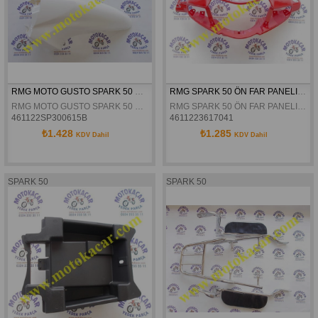
RMG MOTO GUSTO SPARK 50 ÖN ÇAMURLUK BEYAZ ORJINAL
RMG SPARK 50 ÖN FAR PANELI ORJINAL
RMG MOTO GUSTO SPARK 50 ÖN ÇAMURLUK BEYAZ ORJINAL
RMG SPARK 50 ÖN FAR PANELI ORJINAL
461122SP300615B
4611223617041
₺1.428
₺1.285
KDV Dahil
KDV Dahil
SPARK 50
SPARK 50