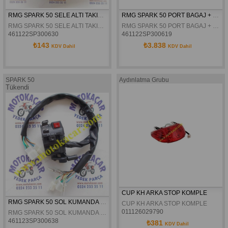
RMG SPARK 50 SELE ALTI TAKIM KUTUSU ORJINAL
RMG SPARK 50 PORT BAGAJ + BASAMAK TAKIMI ORJINAL
RMG SPARK 50 SELE ALTI TAKIM KUTUSU ORJINAL
RMG SPARK 50 PORT BAGAJ + BASAMAK TAKIMI ORJINAL
461122SP300630
461122SP300619
₺143
₺3.838
KDV Dahil
KDV Dahil
SPARK 50
Aydınlatma Grubu
Tükendi
CUP KH ARKA STOP KOMPLE
RMG SPARK 50 SOL KUMANDA ORJINAL
CUP KH ARKA STOP KOMPLE
011126029790
RMG SPARK 50 SOL KUMANDA ORJINAL
461123SP300638
₺381
KDV Dahil