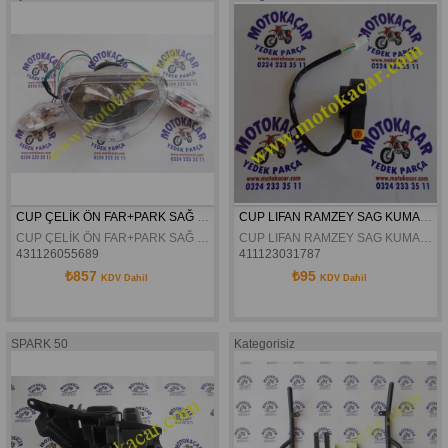
CUP ÇELİK ÖN FAR+PARK SAĞ SOL
CUP LIFAN RAMZEY SAG KUMANDA
CUP ÇELİK ÖN FAR+PARK SAĞ SOL
CUP LIFAN RAMZEY SAG KUMANDA
431126055689
411123031787
₺857
₺95
KDV Dahil
KDV Dahil
SPARK 50
Kategorisiz