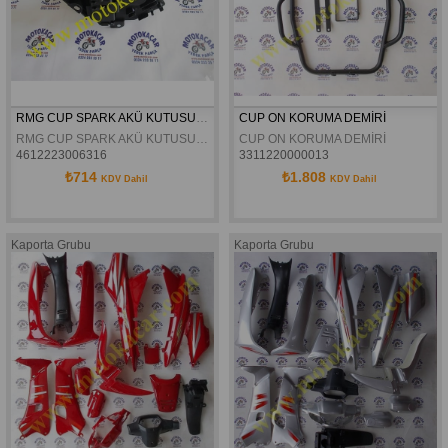
RMG CUP SPARK AKÜ KUTUSU ORJİNAL
CUP ON KORUMA DEMİRİ
RMG CUP SPARK AKÜ KUTUSU ORJİNAL
CUP ON KORUMA DEMİRİ
4612223006316
3311220000013
₺714
₺1.808
KDV Dahil
KDV Dahil
Kaporta Grubu
Kaporta Grubu