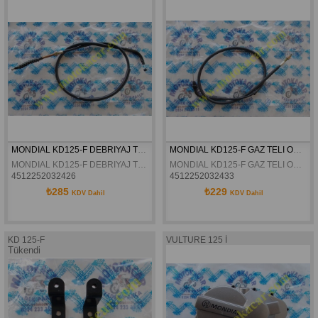
MONDIAL KD125-F DEBRIYAJ TELI ORJINAL
MONDIAL KD125-F GAZ TELI ORJINAL
MONDIAL KD125-F DEBRIYAJ TELI ORJINAL
MONDIAL KD125-F GAZ TELI ORJINAL
4512252032426
4512252032433
₺285
₺229
KDV Dahil
KDV Dahil
KD 125-F
VULTURE 125 İ
Tükendi