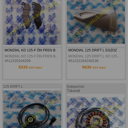
MONDİAL KD 125-F ÖN FREN BALATASI ORJİNAL
MONDIAL 125 DRIFT L EGZOZ DEKOR KAPAGI ORTA ORJINAL
MONDİAL KD 125-F ÖN FREN BALATASI ORJİNAL
MONDIAL 125 DRIFT L KD 125-F VULTURE 125 İ EGZOZ DEKOR KAPAGI ORTA ORJINAL
4512220104209
4512221042A0136
₺335
₺636
KDV Dahil
KDV Dahil
125 DRİFT L
Kategorisiz
Tükendi