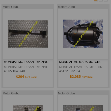
Motor Grubu
Motor Grubu
MONDIAL MC EKSANTRIK ZINCIR KILAVUZU ÜST ORJINAL
MONDIAL MC MARS MOTORU ORJINAL
MONDIAL MC EKSANTRIK ZINCIR KILAVUZU ÜST ORJINAL
MONDIAL 125MC 150MC 150MCX 125MH DRİFT 150MH DRİFT 125 MH MİNÖR 125DRİFT L 125VULTURE İ KD125-F  MARS MOTORU ORJINAL
451221046740
451221032934
₺264
₺2.085
KDV Dahil
KDV Dahil
Motor Grubu
Motor Grubu