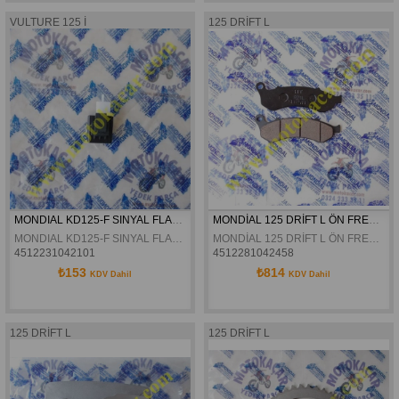
VULTURE 125 İ
125 DRİFT L
MONDIAL KD125-F SINYAL FLAŞÖRÜ ORJINAL
MONDİAL 125 DRİFT L ÖN FREN BALATASI ORJİNAL
MONDIAL KD125-F SINYAL FLAŞÖRÜ ORJINAL
MONDİAL 125 DRİFT L ÖN FREN BALATASI ORJİNAL
4512231042101
4512281042458
₺153
₺814
KDV Dahil
KDV Dahil
125 DRİFT L
125 DRİFT L