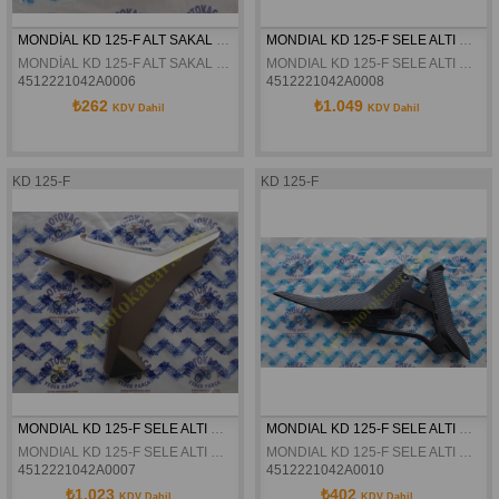
MONDİAL KD 125-F ALT SAKAL ORTA PARÇA  ORJİNAL
MONDIAL KD 125-F SELE ALTI ÖN YAN KAPAK SAG TITANYUM ORJINAL
MONDİAL KD 125-F ALT SAKAL ORTA PARÇA  ORJİNAL
MONDIAL KD 125-F SELE ALTI ÖN YAN KAPAK SAG TITANYUM ORJINAL
4512221042A0006
4512221042A0008
₺262
₺1.049
KDV Dahil
KDV Dahil
KD 125-F
KD 125-F
MONDIAL KD 125-F SELE ALTI ÖN YAN KAPAK SOL TITANYUM ORJINAL
MONDIAL KD 125-F SELE ALTI ÖN YAN DEKOR KAPAK SAG ORJINAL
MONDIAL KD 125-F SELE ALTI ÖN YAN KAPAK SOL TITANYUM ORJINAL
MONDIAL KD 125-F SELE ALTI ÖN YAN DEKOR KAPAK SAG ORJINAL
4512221042A0007
4512221042A0010
₺1.023
₺402
KDV Dahil
KDV Dahil