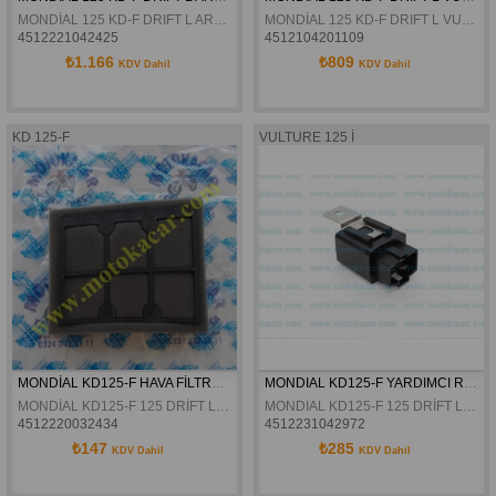
MONDİAL 125 KD-F DRIFT L ARKA DISK ORJINAL
MONDİAL 125 KD-F DRIFT L VULTURE 125 İ ORTA SEHPA ORJINAL
4512221042425
4512104201109
₺1.166
₺809
KDV Dahil
KDV Dahil
KD 125-F
VULTURE 125 İ
MONDİAL KD125-F HAVA FİLTRE SÜNGERİ ORJİNAL
MONDIAL KD125-F YARDIMCI ROLE ORJINAL
MONDİAL KD125-F 125 DRİFT L HAVA FİLTRE SÜNGERİ ORJİNAL
MONDIAL KD125-F 125 DRİFT L VULTURE 125 İ FURİ 110 YARDIMCI ROLE ORJINAL
4512220032434
4512231042972
₺147
₺285
KDV Dahil
KDV Dahil