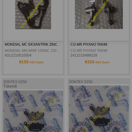
MONDIAL MC EKSANTRIK ZINCIRI 25H-98L
CG MR PIYANO TAKIM
MONDIAL MH-MNR 150MC 150MH 125MH 150MR 125MC MC-X KD-L KDE5 KD-F EKSANTRIK ZINCIRI 25H-98L
CG MR PIYANO TAKIM
4312210510504
2412210499228
₺155
₺333
KDV Dahil
KDV Dahil
ZONTES S250
ZONTES S250
Tükendi