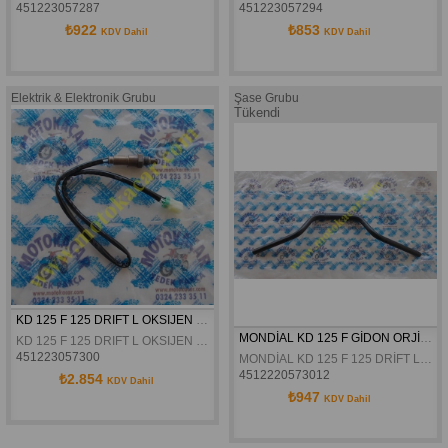
451223057287
451223057294
₺922
₺853
KDV Dahil
KDV Dahil
Elektrik & Elektronik Grubu
Şase Grubu
Tükendi
KD 125 F 125 DRIFT L OKSIJEN SENSÖRÜ ORJINAL
MONDİAL KD 125 F GİDON ORJİNAL
KD 125 F 125 DRIFT L OKSIJEN SENSÖRÜ ORJINAL
451223057300
MONDİAL KD 125 F 125 DRİFT L GİDON ORJİNAL
4512220573012
₺2.854
KDV Dahil
₺947
KDV Dahil