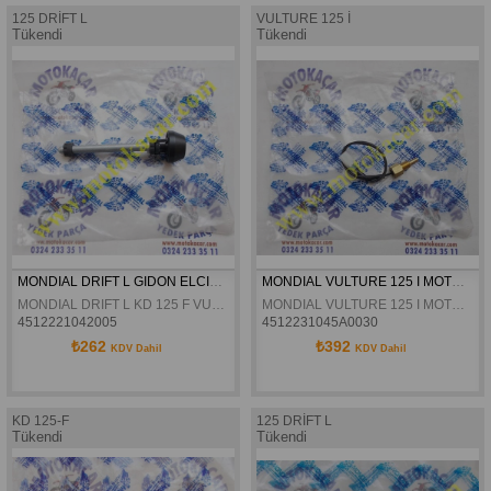
125 DRİFT L
VULTURE 125 İ
Tükendi
Tükendi
MONDIAL DRIFT L GIDON ELCIK TAPASI ORJINAL
MONDIAL VULTURE 125 I MOTOR SICAKLIK SENSÖRÜ ORJINAL
MONDIAL DRIFT L KD 125 F VULTURE 125 i GIDON ELCIK TAPASI ORJINAL
MONDIAL VULTURE 125 I MOTOR SICAKLIK SENSÖRÜ ORJINAL
4512221042005
4512231045A0030
₺262
₺392
KDV Dahil
KDV Dahil
KD 125-F
125 DRİFT L
Tükendi
Tükendi