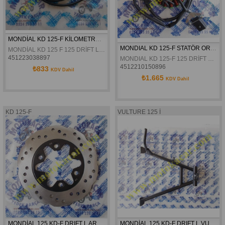
MONDİAL KD 125-F KİLOMETRE REDİKTÖRÜ ORJİNAL
MONDIAL KD 125-F STATÖR ORJINAL
MONDİAL KD 125 F 125 DRİFT L VULTURE 125 İ KİLOMETRE REDİKTÖRÜ ORJİNAL
451223038897
MONDIAL KD 125-F 125 DRİFT L VULTURE 125 İ STATÖR ORJINAL
4512210150896
₺833
KDV Dahil
₺1.665
KDV Dahil
KD 125-F
VULTURE 125 İ
MONDİAL 125 KD-F DRIFT L ARKA DISK ORJINAL
MONDİAL 125 KD-F DRIFT L VULTURE 125 İ ORTA SEHPA ORJINAL