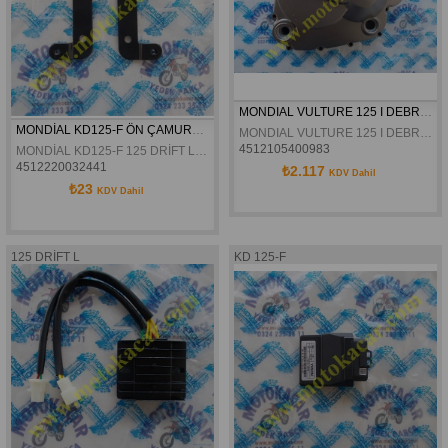
MONDIAL VULTURE 125 I DEBRIYAJ KAPAGI ORJINAL
MONDİAL KD125-F ÖN ÇAMURLUK BAĞLANTI BRAKETİ ORJİNAL
MONDIAL VULTURE 125 I DEBRIYAJ KAPAGI ORJINAL
4512105400983
MONDİAL KD125-F 125 DRİFT L VULTURE 125 İ ÖN ÇAMURLUK BAĞLANTI BRAKETİ ORJİNAL
4512220032441
₺2.117
KDV Dahil
₺23
KDV Dahil
125 DRİFT L
KD 125-F