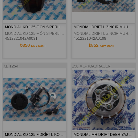
MONDIAL KD 125-F ÖN SIPERLIK ORJINAL
MONDIAL DRIFT L ZINCIR MUHAFAZA ORJINAL
MONDIAL KD 125-F ÖN SIPERLIK ORJINAL
MONDIAL DRIFT L ZINCIR MUHAFAZA ORJINAL
4512221042A0031
4512221042A0108
₺350
₺852
KDV Dahil
KDV Dahil
KD 125-F
150 MC-ROADRACER
MONDİAL KD 125 F DRİFT L KONTAK KİLİT SETİ ORJİNAL
MONDIAL MH DRIFT DEBRIYAJ KOMPLE ORJINAL