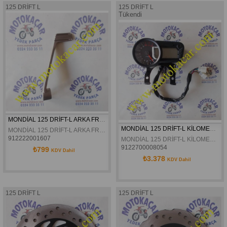
125 DRİFT L
125 DRİFT L
Tükendi
MONDİAL 125 DRİFT-L ARKA FREN PEDALI
MONDİAL 125 DRİFT-L KİLOMETRE
MONDİAL 125 DRİFT-L ARKA FREN PEDALI
912222001607
MONDİAL 125 DRİFT-L KİLOMETRE
9122700008054
₺799
KDV Dahil
₺3.378
KDV Dahil
125 DRİFT L
125 DRİFT L