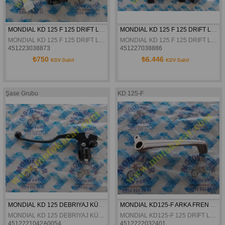
MONDIAL KD 125 F 125 DRIFT L SOL KUMANDA PANELI ORJINAL
MONDIAL KD 125 F 125 DRIFT L GÖSTERGE PANELI KOMPLE ORJINAL
MONDIAL KD 125 F 125 DRIFT L SOL KUMANDA PANELI ORJINAL
MONDIAL KD 125 F 125 DRIFT L GÖSTERGE PANELI KOMPLE ORJINAL
451223038873
451227038886
₺750
₺6.446
KDV Dahil
KDV Dahil
Şase Grubu
KD 125-F
MONDIAL KD 125 DEBRIYAJ KÜTÜGÜ ORJINAL
MONDIAL KD125-F ARKA FREN PETALI ORJINAL
MONDIAL KD 125 DEBRIYAJ KÜTÜGÜ ORJINAL
MONDIAL KD125-F 125 DRİFT L VULTURE 125 İ ARKA FREN PETALI ORJINAL
4512221042A0054
4512222032401