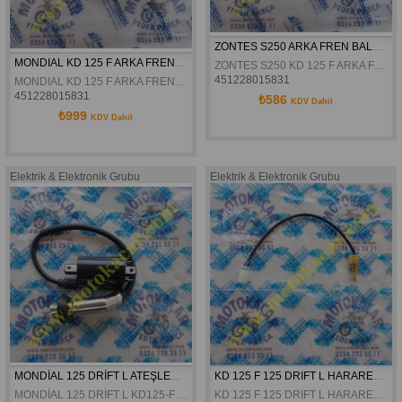
ZONTES S250 ARKA FREN BALATASI ORJİNAL
MONDIAL KD 125 F ARKA FREN BALATASI ORJINAL
ZONTES S250 KD 125 F ARKA FREN BALATASI ORJİNAL
451228015831
MONDIAL KD 125 F ARKA FREN BALATASI ORJINAL
451228015831
₺586
KDV Dahil
₺999
KDV Dahil
Elektrik & Elektronik Grubu
Elektrik & Elektronik Grubu
MONDİAL 125 DRİFT L ATEŞLEME BOBİNİ ORJİNAL
KD 125 F 125 DRIFT L HARARET MUSURU ORJINAL
MONDİAL 125 DRİFT L KD125-F ATEŞLEME BOBİNİ ORJİNAL
KD 125 F 125 DRIFT L HARARET MUSURU ORJINAL