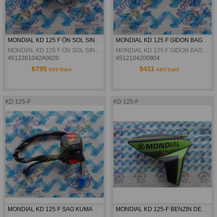
MONDIAL KD 125 F ÖN SOL SINYAL ORJINAL
MONDIAL KD 125 F GIDON BAGLANTI KELEPCESI ÜST ORJINAL
MONDIAL KD 125 F ÖN SOL SINYAL ORJINAL
MONDIAL KD 125 F GIDON BAGLANTI KELEPCESI ÜST ORJINAL
4512261042A0020
4512104200904
₺795
₺411
KDV Dahil
KDV Dahil
KD 125-F
KD 125-F
MONDIAL KD 125 F SAG KUMANDA PANELI ORJINAL
MONDIAL KD 125-F BENZIN DEPOSU SAG GRENAJ YESIL ORJINAL