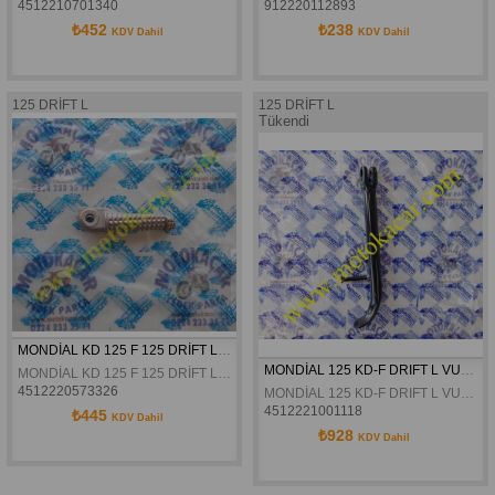
4512210701340
912220112893
₺452
₺238
KDV Dahil
KDV Dahil
125 DRİFT L
125 DRİFT L
Tükendi
MONDİAL KD 125 F 125 DRİFT L VULTURE 125 İ ZONTES S250 ÖN BASAMAK SAĞ ORJİNAL
MONDİAL 125 KD-F DRIFT L VULTURE 125 İ YAN SEHPA ORJINAL
MONDİAL KD 125 F 125 DRİFT L VULTURE 125 İ ZONTES S250 ÖN BASAMAK SAĞ ORJİNAL
4512220573326
MONDİAL 125 KD-F DRIFT L VULTURE 125 İ YAN SEHPA ORJINAL
4512221001118
₺445
KDV Dahil
₺928
KDV Dahil