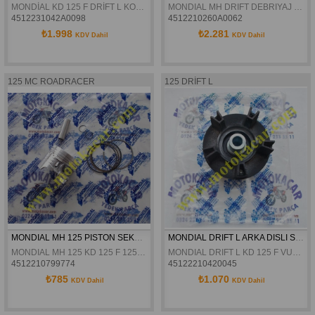
MONDİAL KD 125 F DRİFT L KONTAK KİLİT SETİ ORJİNAL
MONDIAL MH DRIFT DEBRIYAJ KOMPLE ORJINAL
4512231042A0098
4512210260A0062
₺1.998
₺2.281
KDV Dahil
KDV Dahil
125 MC ROADRACER
125 DRİFT L
MONDIAL MH 125 PISTON SEKMAN SETI ORJINAL
MONDIAL DRIFT L ARKA DISLI STOPER GÖVDESI ORJINAL
MONDIAL MH 125 KD 125 F 125 DRİFT L VULTURE 125 İ PISTON SEKMAN SETI ORJINAL
MONDIAL DRIFT L KD 125 F VULTURE İ ARKA DISLI STOPER GÖVDESI ORJINAL
4512210799774
45122210420045
₺785
₺1.070
KDV Dahil
KDV Dahil