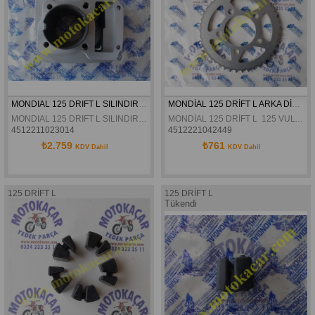
MONDIAL 125 DRIFT L SILINDIR ÇIPLAK ORJINAL
MONDİAL 125 DRİFT L ARKA DİŞLİ 428-42T ORJİNAL
MONDIAL 125 DRIFT L SILINDIR ÇIPLAK ORJINAL
MONDİAL 125 DRİFT L  125 VULTURE İ KD 125 F ARKA DİŞLİ 428-42T ORJİNAL
4512211023014
4512221042449
₺2.759
₺761
KDV Dahil
KDV Dahil
125 DRİFT L
125 DRİFT L
Tükendi