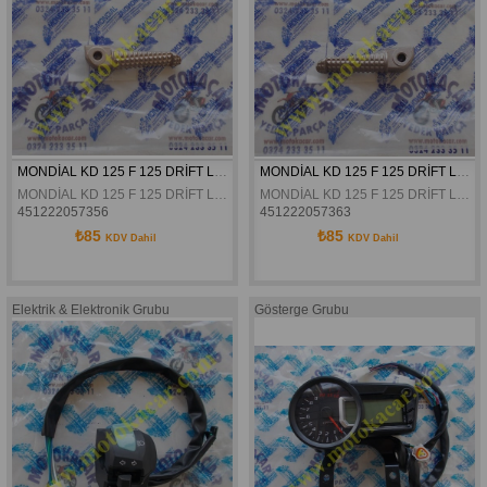
MONDİAL KD 125 F 125 DRİFT L VULTURE 125 İ ZONTES S250 ARKA BASAMAK SAĞ ORJİNAL
MONDİAL KD 125 F 125 DRİFT L VULTURE 125 İ ZONTES S250 ARKA BASAMAK SOL ORJİNAL
MONDİAL KD 125 F 125 DRİFT L VULTURE 125 İ ZONTES S250 ARKA BASAMAK SAĞ ORJİNAL
MONDİAL KD 125 F 125 DRİFT L VULTURE 125 İ ZONTES S250 ARKA BASAMAK SOL ORJİNAL
451222057356
451222057363
₺85
₺85
KDV Dahil
KDV Dahil
Elektrik & Elektronik Grubu
Gösterge Grubu