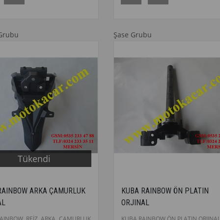
Grubu
Şase Grubu
Tükendi
RAINBOW ARKA ÇAMURLUK
KUBA RAINBOW ÖN PLATIN
AL
ORJINAL
AINBOW REİZ ARKA ÇAMURLUK
KUBA RAINBOW ÖN PLATIN ORJINA