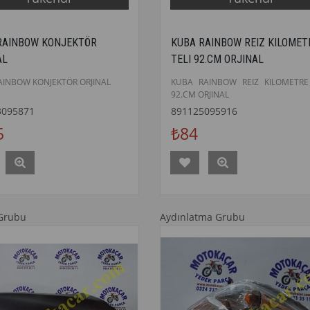
RAINBOW KONJEKTÖR
KUBA RAINBOW REIZ KILOMET
AL
TELI 92.CM ORJINAL
AINBOW KONJEKTÖR ORJINAL
KUBA RAINBOW REIZ KILOMETRE
92.CM ORJINAL
3095871
891125095916
5
₺84
Grubu
Aydınlatma Grubu