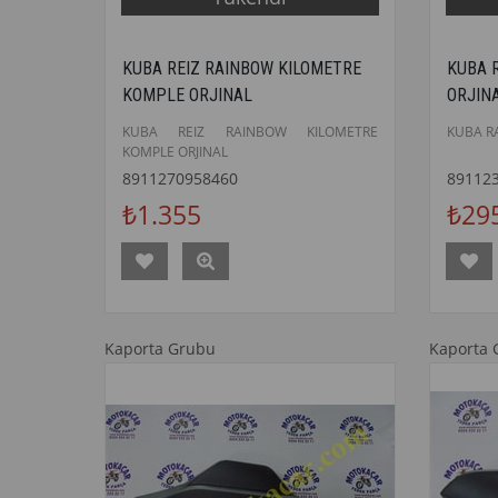
KUBA REIZ RAINBOW KILOMETRE
KUBA 
KOMPLE ORJINAL
ORJIN
KUBA REIZ RAINBOW KILOMETRE
KUBA R
KOMPLE ORJINAL
8911270958460
89112
₺1.355
₺29
Kaporta Grubu
Kaporta 