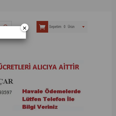
×
Sepetim
0
Ürün