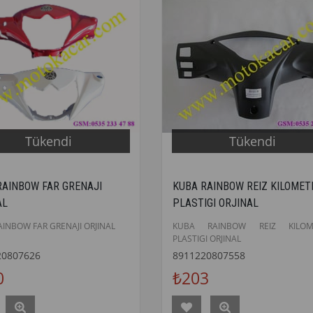
Tükendi
Tükendi
RAINBOW FAR GRENAJI
KUBA RAINBOW REIZ KILOMET
AL
PLASTIGI ORJINAL
AINBOW FAR GRENAJI ORJINAL
KUBA RAINBOW REIZ KILOM
PLASTIGI ORJINAL
20807626
8911220807558
0
₺203