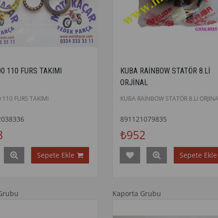
0 110 FURS TAKIMI
KUBA RAİNBOW STATÖR 8.Lİ
ORJİNAL
 110 FURS TAKIMI
KUBA RAİNBOW STATÖR 8.Lİ ORJİNA
2038336
891121079835
8
₺952
Sepete Ekle
Sepete Ekle
Grubu
Kaporta Grubu