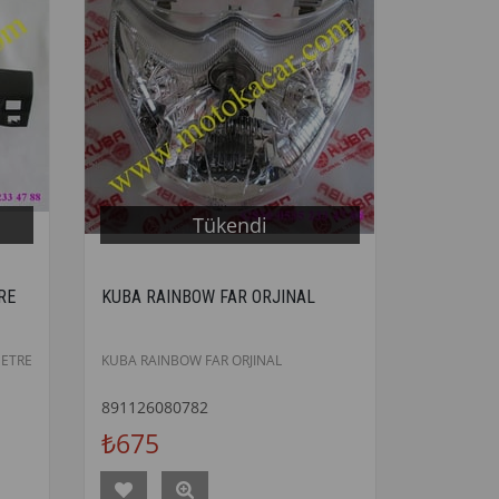
Tükendi
RE
KUBA RAINBOW FAR ORJINAL
ETRE
KUBA RAINBOW FAR ORJINAL
891126080782
₺675