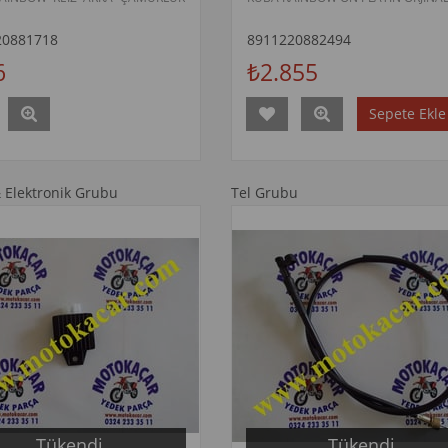
20881718
8911220882494
6
₺2.855
Sepete Ekle
& Elektronik Grubu
Tel Grubu
Tükendi
Tükendi