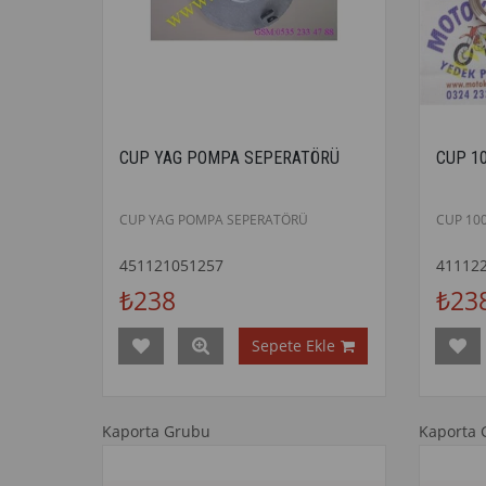
CUP YAG POMPA SEPERATÖRÜ
CUP 10
CUP YAG POMPA SEPERATÖRÜ
CUP 100
451121051257
41112
₺238
₺23
Sepete Ekle
Kaporta Grubu
Kaporta 