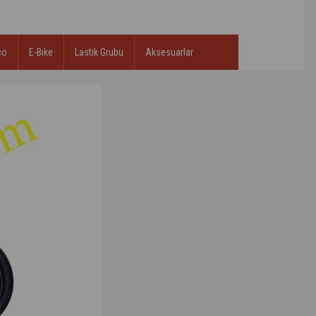
co
E-Bıke
Lastik Grubu
Aksesuarlar