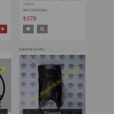
ORJİNAL
891121095361
₺378
Kaporta Grubu
Tükendi