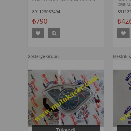
ORJINAL
891123087494
89112
₺790
₺42
Gösterge Grubu
Elektrik 
Tükendi