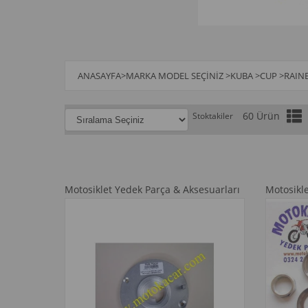
ANASAYFA
>
MARKA MODEL SEÇINIZ
>
KUBA
>
CUP
>
RAIN
60 Ürün
Stoktakiler
Motosiklet Yedek Parça & Aksesuarları
Motosikl