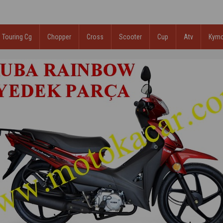
Touring Cg
Chopper
Cross
Scooter
Cup
Atv
Kym